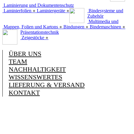
Laminierung und Dokumentenschutz
Laminierfolien
●
Laminiergeräte
●
Bindesysteme und
Zubehör
Multimedia und
Mappen, Folien und Kartons
●
Bindungen
●
Bindemaschinen
●
Präsentationstechnik
Zeigestöcke
●
ÜBER UNS
TEAM
NACHHALTIGKEIT
WISSENSWERTES
LIEFERUNG & VERSAND
KONTAKT