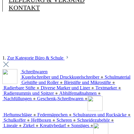
KONTAKT
1.
Zur Kategorie Büro & Schule
Schreibwaren
Kugelschreiber und Druckkugelschreiber
●
Schulmaterial
Gelstifte und Roller
●
Bleistifte und Mikrostifte
●
Radierbare Stifte
●
Diverse Marker und Liner
●
Textmarker
●
Radiergummis und Spitzer
●
Abhilfemaßnahmen
●
Nachfüllungen
●
Geschenk-Schreibwaren
●
Heftumschläge
●
Federmäppchen
●
Schulranzen und Rucksäcke
●
Schulkoffer
●
Heftboxen
●
Scheren
●
Schneidezubehör
●
Lineale
●
Zirkel
●
Kreativbedarf
●
Sonstiges
●