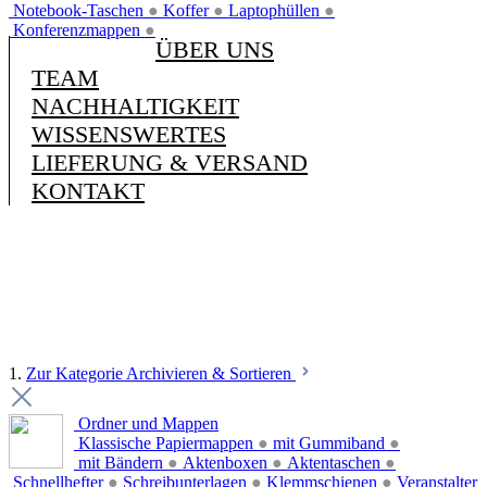
Notebook-Taschen
●
Koffer
●
Laptophüllen
●
Konferenzmappen
●
ÜBER UNS
TEAM
NACHHALTIGKEIT
WISSENSWERTES
LIEFERUNG & VERSAND
KONTAKT
1.
Zur Kategorie Archivieren & Sortieren
Ordner und Mappen
Klassische Papiermappen
●
mit Gummiband
●
mit Bändern
●
Aktenboxen
●
Aktentaschen
●
Schnellhefter
●
Schreibunterlagen
●
Klemmschienen
●
Veranstalter