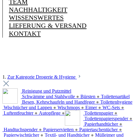
TEAM
NACHHALTIGKEIT
WISSENSWERTES
LIEFERUNG & VERSAND
KONTAKT
1.
Zur Kategorie Drogerie & Hygiene
Reinigung und Putzmittel
Schwämme und Stahlwolle
●
Bürsten
●
Toilettenartikel
Besen, Kehrschaufeln und Handfeger
●
Toilettenhygiene
Wischtücher und Lappen
●
Wischmops
●
Eimer
●
WC-Sets
●
Luftentfeuchter
●
Autopflege
●
Toilettenpapier
●
Toilettenpapierspender
●
Papierhandtücher
●
Handtuchspender
●
Papierservietten
●
Papiertaschentücher
●
Papierwischtücher
●
Textil- und Handtücher
●
Mülleimer und