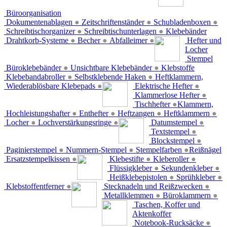
Büroorganisation
Dokumentenablagen
●
Zeitschriftenständer
●
Schubladenboxen
●
Schreibtischorganizer
●
Schreibtischunterlagen
●
Klebebänder
Drahtkorb-Systeme
●
Becher
●
Abfalleimer
●
Hefter und
Locher
Stempel
Büroklebebänder
●
Unsichtbare Klebebänder
●
Klebstoffe
Klebebandabroller
●
Selbstklebende Haken
●
Heftklammern,
Wiederablösbare Klebepads
●
Elektrische Hefter
●
Klammerlose Hefter
●
Tischhefter
●
Klammern,
Hochleistungshafter
●
Enthefter
●
Heftzangen
●
Heftklammern
●
Locher
●
Lochverstärkungsringe
●
Datumstempel
●
Textstempel
●
Blockstempel
●
Paginierstempel
●
Nummern-Stempel
●
Stempelfarben
●
Reißnägel
Ersatzstempelkissen
●
Klebestifte
●
Kleberoller
●
Flüssigkleber
●
Sekundenkleber
●
Heißklebepistolen
●
Sprühkleber
●
Klebstoffentferner
●
Stecknadeln und Reißzwecken
●
Metallklemmen
●
Büroklammern
●
Taschen, Koffer und
Aktenkoffer
Notebook-Rucksäcke
●