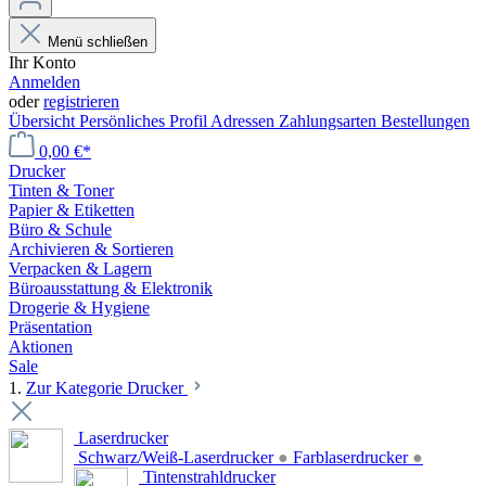
Menü schließen
Ihr Konto
Anmelden
oder
registrieren
Übersicht
Persönliches Profil
Adressen
Zahlungsarten
Bestellungen
0,00 €*
Drucker
Tinten & Toner
Papier & Etiketten
Büro & Schule
Archivieren & Sortieren
Verpacken & Lagern
Büroausstattung & Elektronik
Drogerie & Hygiene
Präsentation
Aktionen
Sale
1.
Zur Kategorie Drucker
Laserdrucker
Schwarz/Weiß-Laserdrucker
●
Farblaserdrucker
●
Tintenstrahldrucker