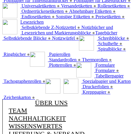
Fotopapier für Tintenstrahldrucker
●
Fotopapier für Laserdrucker
●
Universaletiketten
●
Versandetiketten
●
Rollenetiketten
●
Ordnerrückenetiketten
●
Abnehmbare Etiketten
●
Endlosetiketten
●
Sonstige Etiketten
●
Preisetiketten
●
Lesezeichen
Selbstklebende Z-Notizzettel
●
Notizbücher und
Lesezeichen und Markierungsblöcke
●
Tagebücher
Selbstklebende Blöcke
●
Notizwürfel
●
Schreibblöcke
●
Schulhefte
●
Spiralblöcke
●
Ringbücher
●
Papierollen
Standardrollen
●
Thermorollen
●
Plotterrollen
●
Formulare
Formulare
●
Tabellierpapier
Tachographenrollen
●
Spezialpapier und Karton
Druckerfolien
●
Krepppapier
●
Zeichenkarton
●
ÜBER UNS
TEAM
NACHHALTIGKEIT
WISSENSWERTES
LIEFERUNG & VERSAND