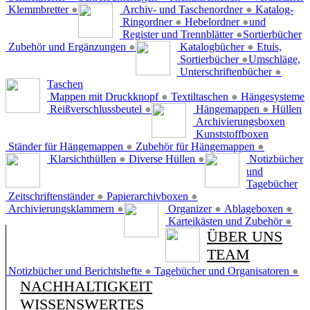
Klemmbretter
●
Archiv- und Taschenordner
●
Katalog-
Ringordner
●
Hebelordner
●
und
Register und Trennblätter
●
Sortierbücher
Zubehör und Ergänzungen
●
Katalogbücher
●
Etuis,
Sortierbücher
●
Umschläge,
Unterschriftenbücher
●
Taschen
Mappen mit Druckknopf
●
Textiltaschen
●
Hängesysteme
Reißverschlussbeutel
●
Hängemappen
●
Hüllen
Archivierungsboxen
Kunststoffboxen
Ständer für Hängemappen
●
Zubehör für Hängemappen
●
Klarsichthüllen
●
Diverse Hüllen
●
Notizbücher
und
Tagebücher
Zeitschriftenständer
●
Papierarchivboxen
●
Archivierungsklammern
●
Organizer
●
Ablageboxen
●
Karteikästen und Zubehör
●
ÜBER UNS
TEAM
Notizbücher und Berichtshefte
●
Tagebücher und Organisatoren
●
NACHHALTIGKEIT
WISSENSWERTES