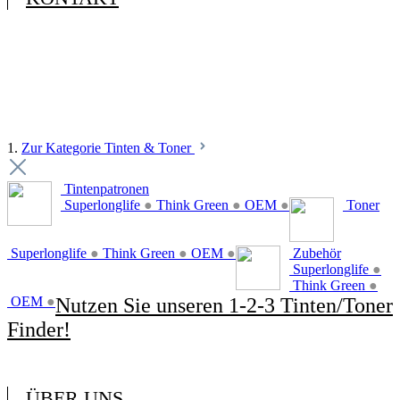
1.
Zur Kategorie Tinten & Toner
Tintenpatronen
Superlonglife
●
Think Green
●
OEM
●
Toner
Superlonglife
●
Think Green
●
OEM
●
Zubehör
Superlonglife
●
Think Green
●
OEM
●
Nutzen Sie unseren 1-2-3 Tinten/Toner
Finder!
ÜBER UNS