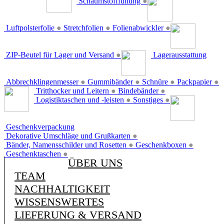
Schaumstofffüllung
●
Luftpolsterfolie
●
Stretchfolien
●
Folienabwickler
●
ZIP-Beutel für Lager und Versand
●
Lagerausstattung
Abbrechklingenmesser
●
Gummibänder
●
Schnüre
●
Packpapier
●
Tritthocker und Leitern
●
Bindebänder
●
Logistiktaschen und -leisten
●
Sonstiges
●
Geschenkverpackung
Dekorative Umschläge und Grußkarten
●
Bänder, Namensschilder und Rosetten
●
Geschenkboxen
●
Geschenktaschen
●
ÜBER UNS
TEAM
NACHHALTIGKEIT
WISSENSWERTES
LIEFERUNG & VERSAND