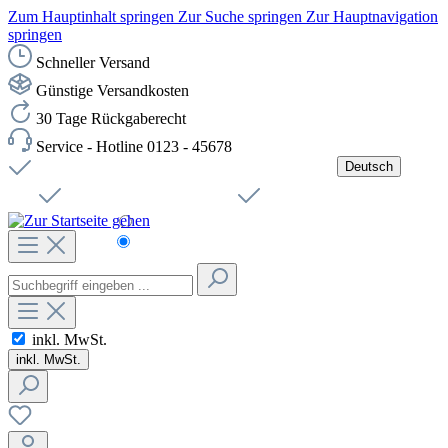
Zum Hauptinhalt springen
Zur Suche springen
Zur Hauptnavigation
springen
Schneller Versand
Günstige Versandkosten
30 Tage Rückgaberecht
Service - Hotline 0123 - 45678
Deutsch
Versandkostenfreie Lieferung ab 49,00€ Netto
Jobs
Sichere SSL-Verbindung
Schnelle Lieferung
Čeština
Helpdesk
Nachhaltigkeit
Deutsch
inkl. MwSt.
inkl. MwSt.