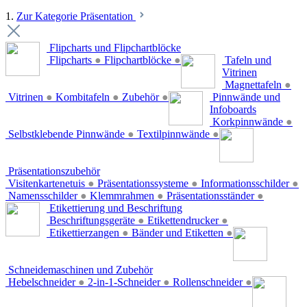
1.
Zur Kategorie Präsentation
Flipcharts und Flipchartblöcke
Flipcharts
●
Flipchartblöcke
●
Tafeln und
Vitrinen
Magnettafeln
●
Vitrinen
●
Kombitafeln
●
Zubehör
●
Pinnwände und
Infoboards
Korkpinnwände
●
Selbstklebende Pinnwände
●
Textilpinnwände
●
Präsentationszubehör
Visitenkartenetuis
●
Präsentationssysteme
●
Informationsschilder
●
Namensschilder
●
Klemmrahmen
●
Präsentationsständer
●
Etikettierung und Beschriftung
Beschriftungsgeräte
●
Etikettendrucker
●
Etikettierzangen
●
Bänder und Etiketten
●
Schneidemaschinen und Zubehör
Hebelschneider
●
2-in-1-Schneider
●
Rollenschneider
●