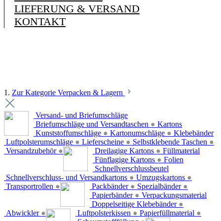
LIEFERUNG & VERSAND
KONTAKT
1.
Zur Kategorie Verpacken & Lagern
Versand- und Briefumschläge
Briefumschläge und Versandtaschen
●
Kartons
Kunststoffumschläge
●
Kartonumschläge
●
Klebebänder
Luftpolsterumschläge
●
Lieferscheine
●
Selbstklebende Taschen
●
Versandzubehör
●
Dreilagige Kartons
●
Füllmaterial
Fünflagige Kartons
●
Folien
Schnellverschlussbeutel
Schnellverschluss- und Versandkartons
●
Umzugskartons
●
Transportrollen
●
Packbänder
●
Spezialbänder
●
Papierbänder
●
Verpackungsmaterial
Doppelseitige Klebebänder
●
Abwickler
●
Luftpolsterkissen
●
Papierfüllmaterial
●