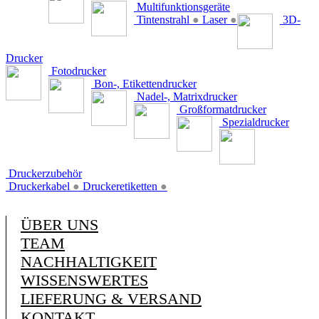
Multifunktionsgeräte
Tintenstrahl
●
Laser
●
3D-
Drucker
Fotodrucker
Bon-, Etikettendrucker
Nadel-, Matrixdrucker
Großformatdrucker
Spezialdrucker
Druckerzubehör
Druckerkabel
●
Druckeretiketten
●
ÜBER UNS
TEAM
NACHHALTIGKEIT
WISSENSWERTES
LIEFERUNG & VERSAND
KONTAKT