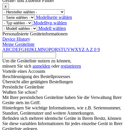
Geräte- und Zubehör Finder
x
Modellserie wählen
Modelltyp wählen
Modell wählen
Personalisierte Geräteinformationen
Device History
Meine Geräteliste
A
B
C
D
E
F
G
H
I
J
K
L
M
N
O
P
Q
R
S
T
U
V
W
X
Y
Z
A
Z
0
9
Um die Geräteliste nutzen zu können,
müssen Sie sich
anmelden
oder
registrieren
Vorteile eines Accounts
Beschleunigung des Bestellprozesses
Übersicht aller getätigten Bestellungen
Persönliche Geräteliste
Wußten Sie schon?
Mit Ihrer persönlichen Geräteliste haben Sie die Verwaltung Ihrer
Geräte stets im Griff.
Hinterlegen Sie wichtige Informationen, wie z.B. Seriennummer,
Standort, Gerätenutzer und weitere Anmerkungen.
Befinden sich mehrere identische Geräte in Ihrem Besitz, können
Sie diese variablen Informationen für jedes einzelne Gerät in Ihrer
Geräteliste anlegen.