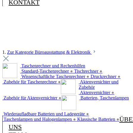
KONTAKT
1.
Zur Kategorie Büroausstattung & Elektronik
Taschenrechner und Rechenhilfen
Standard-Taschenrechner
●
Tischrechner
●
Wissenschaftliche Taschenrechner
●
Druckrechner
●
Zubehör für Taschenrechner
●
Aktenvernichter und
Zubehör
Aktenvernichter
●
Zubehör für Aktenvernichter
●
Batterien, Taschenlampen
Wiederaufladbare Batterien und Ladegeräte
●
ÜBE
Taschenlampen und Halogenlampen
●
Klassische Batterien
●
UNS