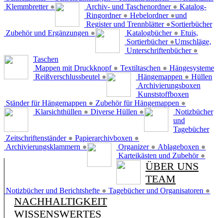
Klemmbretter
●
Archiv- und Taschenordner
●
Katalog-
Ringordner
●
Hebelordner
●
und
Register und Trennblätter
●
Sortierbücher
Zubehör und Ergänzungen
●
Katalogbücher
●
Etuis,
Sortierbücher
●
Umschläge,
Unterschriftenbücher
●
Taschen
Mappen mit Druckknopf
●
Textiltaschen
●
Hängesysteme
Reißverschlussbeutel
●
Hängemappen
●
Hüllen
Archivierungsboxen
Kunststoffboxen
Ständer für Hängemappen
●
Zubehör für Hängemappen
●
Klarsichthüllen
●
Diverse Hüllen
●
Notizbücher
und
Tagebücher
Zeitschriftenständer
●
Papierarchivboxen
●
Archivierungsklammern
●
Organizer
●
Ablageboxen
●
Karteikästen und Zubehör
●
ÜBER UNS
TEAM
Notizbücher und Berichtshefte
●
Tagebücher und Organisatoren
●
NACHHALTIGKEIT
WISSENSWERTES