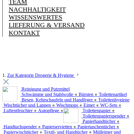
TEAM
NACHHALTIGKEIT
WISSENSWERTES
LIEFERUNG & VERSAND
KONTAKT
1.
Zur Kategorie Drogerie & Hygiene
Reinigung und Putzmittel
Schwämme und Stahlwolle
●
Bürsten
●
Toilettenartikel
Besen, Kehrschaufeln und Handfeger
●
Toilettenhygiene
Wischtücher und Lappen
●
Wischmops
●
Eimer
●
WC-Sets
●
Luftentfeuchter
●
Autopflege
●
Toilettenpapier
●
Toilettenpapierspender
●
Papierhandtücher
●
Handtuchspender
●
Papierservietten
●
Papiertaschentücher
●
Papierwischtücher
●
Textil- und Handtücher
●
Mülleimer und