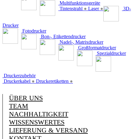
Multifunktionsgeräte
Tintenstrahl
●
Laser
●
3D-
Drucker
Fotodrucker
Bon-, Etikettendrucker
Nadel-, Matrixdrucker
Großformatdrucker
Spezialdrucker
Druckerzubehör
Druckerkabel
●
Druckeretiketten
●
ÜBER UNS
TEAM
NACHHALTIGKEIT
WISSENSWERTES
LIEFERUNG & VERSAND
KONTAKT