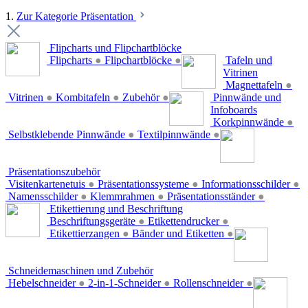
1.
Zur Kategorie Präsentation
Flipcharts und Flipchartblöcke
Flipcharts
●
Flipchartblöcke
●
Tafeln und
Vitrinen
Magnettafeln
●
Vitrinen
●
Kombitafeln
●
Zubehör
●
Pinnwände und
Infoboards
Korkpinnwände
●
Selbstklebende Pinnwände
●
Textilpinnwände
●
Präsentationszubehör
Visitenkartenetuis
●
Präsentationssysteme
●
Informationsschilder
●
Namensschilder
●
Klemmrahmen
●
Präsentationsständer
●
Etikettierung und Beschriftung
Beschriftungsgeräte
●
Etikettendrucker
●
Etikettierzangen
●
Bänder und Etiketten
●
Schneidemaschinen und Zubehör
Hebelschneider
●
2-in-1-Schneider
●
Rollenschneider
●