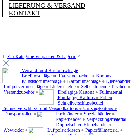
LIEFERUNG & VERSAND
KONTAKT
1.
Zur Kategorie Verpacken & Lagern
Versand- und Briefumschläge
Briefumschläge und Versandtaschen
●
Kartons
Kunststoffumschläge
●
Kartonumschläge
●
Klebebänder
Luftpolsterumschläge
●
Lieferscheine
●
Selbstklebende Taschen
●
Versandzubehör
●
Dreilagige Kartons
●
Füllmaterial
Fünflagige Kartons
●
Folien
Schnellverschlussbeutel
Schnellverschluss- und Versandkartons
●
Umzugskartons
●
Transportrollen
●
Packbänder
●
Spezialbänder
●
Papierbänder
●
Verpackungsmaterial
Doppelseitige Klebebänder
●
Abwickler
●
Luftpolsterkissen
●
Papierfüllmaterial
●