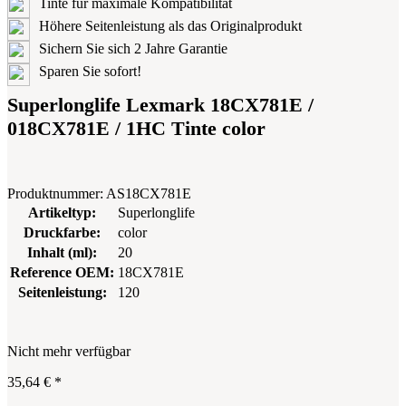
Tinte für maximale Kompatibilität
Höhere Seitenleistung als das Originalprodukt
Sichern Sie sich 2 Jahre Garantie
Sparen Sie sofort!
Superlonglife Lexmark 18CX781E /
018CX781E / 1HC Tinte color
Produktnummer:
AS18CX781E
Artikeltyp:
Superlonglife
Druckfarbe:
color
Inhalt (ml):
20
Reference OEM:
18CX781E
Seitenleistung:
120
Nicht mehr verfügbar
35,64 €
*