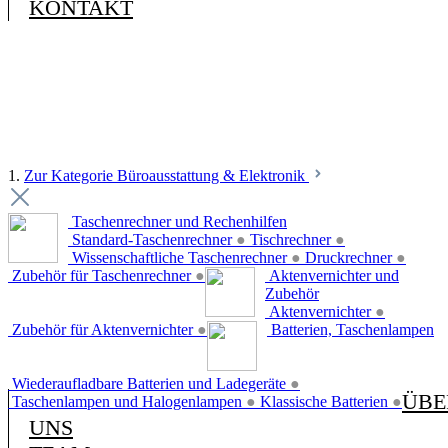
KONTAKT
1.
Zur Kategorie Büroausstattung & Elektronik
Taschenrechner und Rechenhilfen
Standard-Taschenrechner
●
Tischrechner
●
Wissenschaftliche Taschenrechner
●
Druckrechner
●
Zubehör für Taschenrechner
●
Aktenvernichter und
Zubehör
Aktenvernichter
●
Zubehör für Aktenvernichter
●
Batterien, Taschenlampen
Wiederaufladbare Batterien und Ladegeräte
●
ÜBE
Taschenlampen und Halogenlampen
●
Klassische Batterien
●
UNS