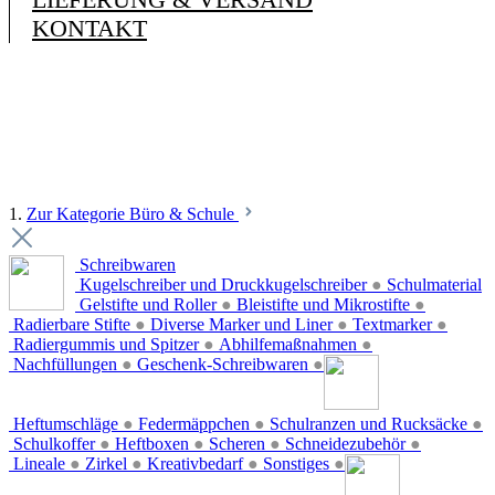
KONTAKT
1.
Zur Kategorie Büro & Schule
Schreibwaren
Kugelschreiber und Druckkugelschreiber
●
Schulmaterial
Gelstifte und Roller
●
Bleistifte und Mikrostifte
●
Radierbare Stifte
●
Diverse Marker und Liner
●
Textmarker
●
Radiergummis und Spitzer
●
Abhilfemaßnahmen
●
Nachfüllungen
●
Geschenk-Schreibwaren
●
Heftumschläge
●
Federmäppchen
●
Schulranzen und Rucksäcke
●
Schulkoffer
●
Heftboxen
●
Scheren
●
Schneidezubehör
●
Lineale
●
Zirkel
●
Kreativbedarf
●
Sonstiges
●