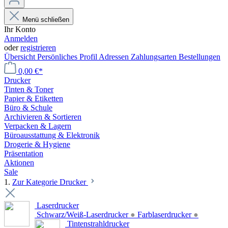
Menü schließen
Ihr Konto
Anmelden
oder
registrieren
Übersicht
Persönliches Profil
Adressen
Zahlungsarten
Bestellungen
0,00 €*
Drucker
Tinten & Toner
Papier & Etiketten
Büro & Schule
Archivieren & Sortieren
Verpacken & Lagern
Büroausstattung & Elektronik
Drogerie & Hygiene
Präsentation
Aktionen
Sale
1.
Zur Kategorie Drucker
Laserdrucker
Schwarz/Weiß-Laserdrucker
●
Farblaserdrucker
●
Tintenstrahldrucker