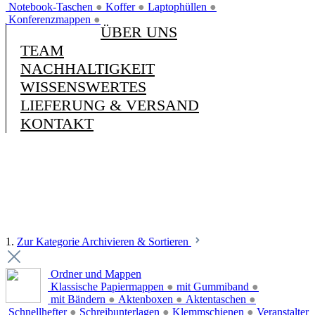
Notebook-Taschen
●
Koffer
●
Laptophüllen
●
Konferenzmappen
●
ÜBER UNS
TEAM
NACHHALTIGKEIT
WISSENSWERTES
LIEFERUNG & VERSAND
KONTAKT
1.
Zur Kategorie Archivieren & Sortieren
Ordner und Mappen
Klassische Papiermappen
●
mit Gummiband
●
mit Bändern
●
Aktenboxen
●
Aktentaschen
●
Schnellhefter
●
Schreibunterlagen
●
Klemmschienen
●
Veranstalter