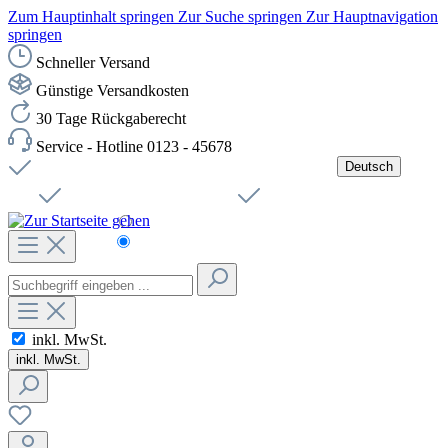
Zum Hauptinhalt springen
Zur Suche springen
Zur Hauptnavigation
springen
Schneller Versand
Günstige Versandkosten
30 Tage Rückgaberecht
Service - Hotline 0123 - 45678
Deutsch
Versandkostenfreie Lieferung ab 49,00€ Netto
Jobs
Sichere SSL-Verbindung
Schnelle Lieferung
Čeština
Helpdesk
Nachhaltigkeit
Deutsch
inkl. MwSt.
inkl. MwSt.