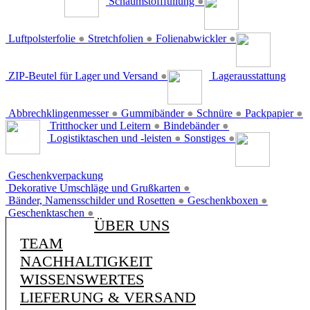
Schaumstofffüllung
●
Luftpolsterfolie
●
Stretchfolien
●
Folienabwickler
●
ZIP-Beutel für Lager und Versand
●
Lagerausstattung
Abbrechklingenmesser
●
Gummibänder
●
Schnüre
●
Packpapier
●
Tritthocker und Leitern
●
Bindebänder
●
Logistiktaschen und -leisten
●
Sonstiges
●
Geschenkverpackung
Dekorative Umschläge und Grußkarten
●
Bänder, Namensschilder und Rosetten
●
Geschenkboxen
●
Geschenktaschen
●
ÜBER UNS
TEAM
NACHHALTIGKEIT
WISSENSWERTES
LIEFERUNG & VERSAND