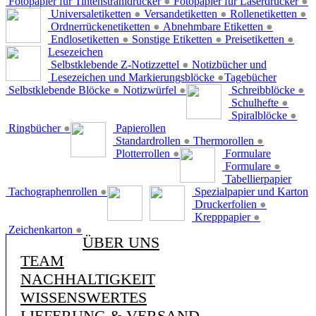
Fotopapier für Tintenstrahldrucker
●
Fotopapier für Laserdrucker
●
Universaletiketten
●
Versandetiketten
●
Rollenetiketten
●
Ordnerrückenetiketten
●
Abnehmbare Etiketten
●
Endlosetiketten
●
Sonstige Etiketten
●
Preisetiketten
●
Lesezeichen
Selbstklebende Z-Notizzettel
●
Notizbücher und
Lesezeichen und Markierungsblöcke
●
Tagebücher
Selbstklebende Blöcke
●
Notizwürfel
●
Schreibblöcke
●
Schulhefte
●
Spiralblöcke
●
Ringbücher
●
Papierollen
Standardrollen
●
Thermorollen
●
Plotterrollen
●
Formulare
Formulare
●
Tabellierpapier
Tachographenrollen
●
Spezialpapier und Karton
Druckerfolien
●
Krepppapier
●
Zeichenkarton
●
ÜBER UNS
TEAM
NACHHALTIGKEIT
WISSENSWERTES
LIEFERUNG & VERSAND