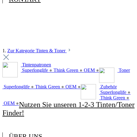
1.
Zur Kategorie Tinten & Toner
Tintenpatronen
Superlonglife
●
Think Green
●
OEM
●
Toner
Superlonglife
●
Think Green
●
OEM
●
Zubehör
Superlonglife
●
Think Green
●
OEM
●
Nutzen Sie unseren 1-2-3 Tinten/Toner
Finder!
ÜBER UNS