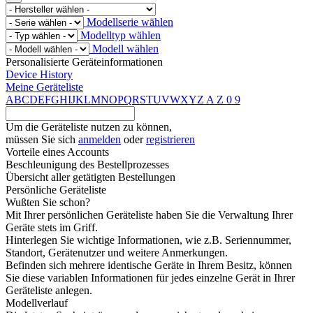
Modellserie wählen
Modelltyp wählen
Modell wählen
Personalisierte Geräteinformationen
Device History
Meine Geräteliste
A
B
C
D
E
F
G
H
I
J
K
L
M
N
O
P
Q
R
S
T
U
V
W
X
Y
Z
A
Z
0
9
Um die Geräteliste nutzen zu können,
müssen Sie sich
anmelden
oder
registrieren
Vorteile eines Accounts
Beschleunigung des Bestellprozesses
Übersicht aller getätigten Bestellungen
Persönliche Geräteliste
Wußten Sie schon?
Mit Ihrer persönlichen Geräteliste haben Sie die Verwaltung Ihrer
Geräte stets im Griff.
Hinterlegen Sie wichtige Informationen, wie z.B. Seriennummer,
Standort, Gerätenutzer und weitere Anmerkungen.
Befinden sich mehrere identische Geräte in Ihrem Besitz, können
Sie diese variablen Informationen für jedes einzelne Gerät in Ihrer
Geräteliste anlegen.
Modellverlauf