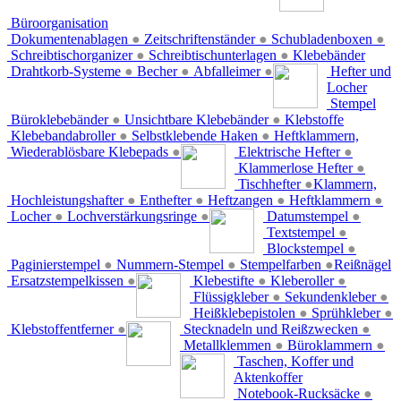
Büroorganisation
Dokumentenablagen
●
Zeitschriftenständer
●
Schubladenboxen
●
Schreibtischorganizer
●
Schreibtischunterlagen
●
Klebebänder
Drahtkorb-Systeme
●
Becher
●
Abfalleimer
●
Hefter und
Locher
Stempel
Büroklebebänder
●
Unsichtbare Klebebänder
●
Klebstoffe
Klebebandabroller
●
Selbstklebende Haken
●
Heftklammern,
Wiederablösbare Klebepads
●
Elektrische Hefter
●
Klammerlose Hefter
●
Tischhefter
●
Klammern,
Hochleistungshafter
●
Enthefter
●
Heftzangen
●
Heftklammern
●
Locher
●
Lochverstärkungsringe
●
Datumstempel
●
Textstempel
●
Blockstempel
●
Paginierstempel
●
Nummern-Stempel
●
Stempelfarben
●
Reißnägel
Ersatzstempelkissen
●
Klebestifte
●
Kleberoller
●
Flüssigkleber
●
Sekundenkleber
●
Heißklebepistolen
●
Sprühkleber
●
Klebstoffentferner
●
Stecknadeln und Reißzwecken
●
Metallklemmen
●
Büroklammern
●
Taschen, Koffer und
Aktenkoffer
Notebook-Rucksäcke
●