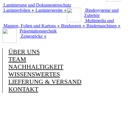
Laminierung und Dokumentenschutz
Laminierfolien
●
Laminiergeräte
●
Bindesysteme und
Zubehör
Multimedia und
Mappen, Folien und Kartons
●
Bindungen
●
Bindemaschinen
●
Präsentationstechnik
Zeigestöcke
●
ÜBER UNS
TEAM
NACHHALTIGKEIT
WISSENSWERTES
LIEFERUNG & VERSAND
KONTAKT