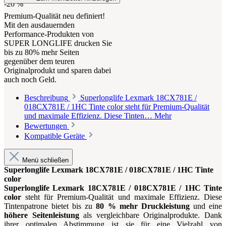
-20
%
Premium-Qualität neu definiert!
Mit den ausdauernden
Performance-Produkten von
SUPER LONGLIFE drucken Sie
bis zu 80% mehr Seiten
gegenüber dem teuren
Originalprodukt und sparen dabei
auch noch Geld.
Beschreibung
Superlonglife Lexmark 18CX781E /
018CX781E / 1HC Tinte color steht für Premium-Qualität
und maximale Effizienz. Diese Tinten…
Mehr
Bewertungen
Kompatible Geräte
Menü schließen
Superlonglife Lexmark 18CX781E / 018CX781E / 1HC Tinte
color
Superlonglife Lexmark 18CX781E / 018CX781E / 1HC Tinte
color
steht für Premium-Qualität und maximale Effizienz. Diese
Tintenpatrone bietet bis zu
80 % mehr Druckleistung
und eine
höhere Seitenleistung
als vergleichbare Originalprodukte. Dank
ihrer optimalen Abstimmung ist sie für eine Vielzahl von