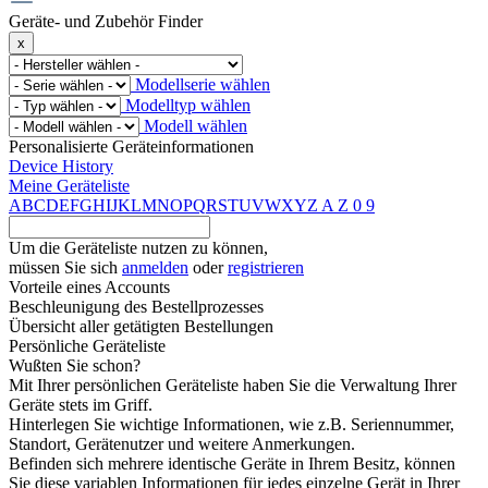
Geräte- und Zubehör Finder
x
Modellserie wählen
Modelltyp wählen
Modell wählen
Personalisierte Geräteinformationen
Device History
Meine Geräteliste
A
B
C
D
E
F
G
H
I
J
K
L
M
N
O
P
Q
R
S
T
U
V
W
X
Y
Z
A
Z
0
9
Um die Geräteliste nutzen zu können,
müssen Sie sich
anmelden
oder
registrieren
Vorteile eines Accounts
Beschleunigung des Bestellprozesses
Übersicht aller getätigten Bestellungen
Persönliche Geräteliste
Wußten Sie schon?
Mit Ihrer persönlichen Geräteliste haben Sie die Verwaltung Ihrer
Geräte stets im Griff.
Hinterlegen Sie wichtige Informationen, wie z.B. Seriennummer,
Standort, Gerätenutzer und weitere Anmerkungen.
Befinden sich mehrere identische Geräte in Ihrem Besitz, können
Sie diese variablen Informationen für jedes einzelne Gerät in Ihrer