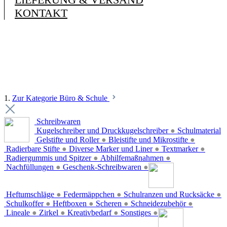
KONTAKT
1.
Zur Kategorie Büro & Schule
Schreibwaren
Kugelschreiber und Druckkugelschreiber
●
Schulmaterial
Gelstifte und Roller
●
Bleistifte und Mikrostifte
●
Radierbare Stifte
●
Diverse Marker und Liner
●
Textmarker
●
Radiergummis und Spitzer
●
Abhilfemaßnahmen
●
Nachfüllungen
●
Geschenk-Schreibwaren
●
Heftumschläge
●
Federmäppchen
●
Schulranzen und Rucksäcke
●
Schulkoffer
●
Heftboxen
●
Scheren
●
Schneidezubehör
●
Lineale
●
Zirkel
●
Kreativbedarf
●
Sonstiges
●