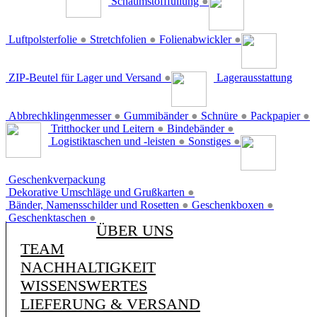
Schaumstofffüllung
●
Luftpolsterfolie
●
Stretchfolien
●
Folienabwickler
●
ZIP-Beutel für Lager und Versand
●
Lagerausstattung
Abbrechklingenmesser
●
Gummibänder
●
Schnüre
●
Packpapier
●
Tritthocker und Leitern
●
Bindebänder
●
Logistiktaschen und -leisten
●
Sonstiges
●
Geschenkverpackung
Dekorative Umschläge und Grußkarten
●
Bänder, Namensschilder und Rosetten
●
Geschenkboxen
●
Geschenktaschen
●
ÜBER UNS
TEAM
NACHHALTIGKEIT
WISSENSWERTES
LIEFERUNG & VERSAND