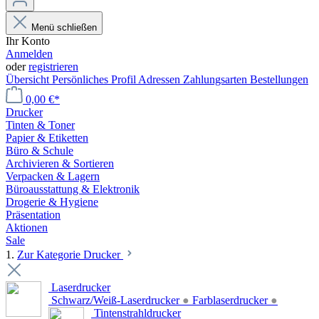
Menü schließen
Ihr Konto
Anmelden
oder
registrieren
Übersicht
Persönliches Profil
Adressen
Zahlungsarten
Bestellungen
0,00 €*
Drucker
Tinten & Toner
Papier & Etiketten
Büro & Schule
Archivieren & Sortieren
Verpacken & Lagern
Büroausstattung & Elektronik
Drogerie & Hygiene
Präsentation
Aktionen
Sale
1.
Zur Kategorie Drucker
Laserdrucker
Schwarz/Weiß-Laserdrucker
●
Farblaserdrucker
●
Tintenstrahldrucker