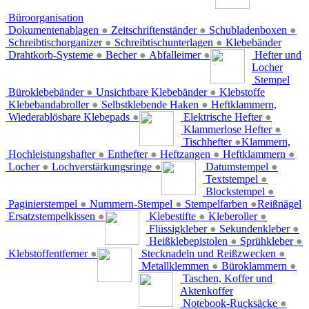
Büroorganisation
Dokumentenablagen
●
Zeitschriftenständer
●
Schubladenboxen
●
Schreibtischorganizer
●
Schreibtischunterlagen
●
Klebebänder
Drahtkorb-Systeme
●
Becher
●
Abfalleimer
●
Hefter und
Locher
Stempel
Büroklebebänder
●
Unsichtbare Klebebänder
●
Klebstoffe
Klebebandabroller
●
Selbstklebende Haken
●
Heftklammern,
Wiederablösbare Klebepads
●
Elektrische Hefter
●
Klammerlose Hefter
●
Tischhefter
●
Klammern,
Hochleistungshafter
●
Enthefter
●
Heftzangen
●
Heftklammern
●
Locher
●
Lochverstärkungsringe
●
Datumstempel
●
Textstempel
●
Blockstempel
●
Paginierstempel
●
Nummern-Stempel
●
Stempelfarben
●
Reißnägel
Ersatzstempelkissen
●
Klebestifte
●
Kleberoller
●
Flüssigkleber
●
Sekundenkleber
●
Heißklebepistolen
●
Sprühkleber
●
Klebstoffentferner
●
Stecknadeln und Reißzwecken
●
Metallklemmen
●
Büroklammern
●
Taschen, Koffer und
Aktenkoffer
Notebook-Rucksäcke
●