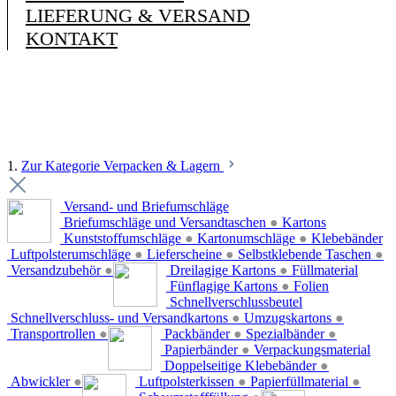
LIEFERUNG & VERSAND
KONTAKT
1.
Zur Kategorie Verpacken & Lagern
Versand- und Briefumschläge
Briefumschläge und Versandtaschen
●
Kartons
Kunststoffumschläge
●
Kartonumschläge
●
Klebebänder
Luftpolsterumschläge
●
Lieferscheine
●
Selbstklebende Taschen
●
Versandzubehör
●
Dreilagige Kartons
●
Füllmaterial
Fünflagige Kartons
●
Folien
Schnellverschlussbeutel
Schnellverschluss- und Versandkartons
●
Umzugskartons
●
Transportrollen
●
Packbänder
●
Spezialbänder
●
Papierbänder
●
Verpackungsmaterial
Doppelseitige Klebebänder
●
Abwickler
●
Luftpolsterkissen
●
Papierfüllmaterial
●