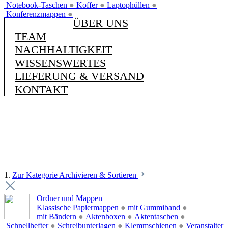
Notebook-Taschen
●
Koffer
●
Laptophüllen
●
Konferenzmappen
●
ÜBER UNS
TEAM
NACHHALTIGKEIT
WISSENSWERTES
LIEFERUNG & VERSAND
KONTAKT
1.
Zur Kategorie Archivieren & Sortieren
Ordner und Mappen
Klassische Papiermappen
●
mit Gummiband
●
mit Bändern
●
Aktenboxen
●
Aktentaschen
●
Schnellhefter
●
Schreibunterlagen
●
Klemmschienen
●
Veranstalter