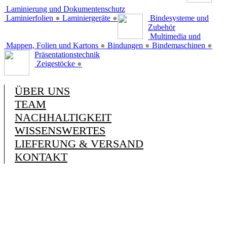
Laminierung und Dokumentenschutz
Laminierfolien
●
Laminiergeräte
●
Bindesysteme und
Zubehör
Multimedia und
Mappen, Folien und Kartons
●
Bindungen
●
Bindemaschinen
●
Präsentationstechnik
Zeigestöcke
●
ÜBER UNS
TEAM
NACHHALTIGKEIT
WISSENSWERTES
LIEFERUNG & VERSAND
KONTAKT