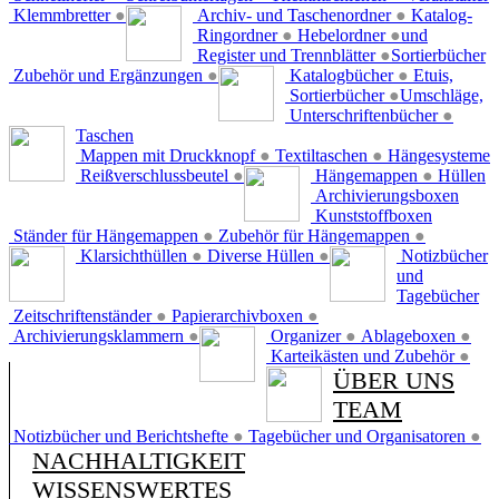
Klemmbretter
●
Archiv- und Taschenordner
●
Katalog-
Ringordner
●
Hebelordner
●
und
Register und Trennblätter
●
Sortierbücher
Zubehör und Ergänzungen
●
Katalogbücher
●
Etuis,
Sortierbücher
●
Umschläge,
Unterschriftenbücher
●
Taschen
Mappen mit Druckknopf
●
Textiltaschen
●
Hängesysteme
Reißverschlussbeutel
●
Hängemappen
●
Hüllen
Archivierungsboxen
Kunststoffboxen
Ständer für Hängemappen
●
Zubehör für Hängemappen
●
Klarsichthüllen
●
Diverse Hüllen
●
Notizbücher
und
Tagebücher
Zeitschriftenständer
●
Papierarchivboxen
●
Archivierungsklammern
●
Organizer
●
Ablageboxen
●
Karteikästen und Zubehör
●
ÜBER UNS
TEAM
Notizbücher und Berichtshefte
●
Tagebücher und Organisatoren
●
NACHHALTIGKEIT
WISSENSWERTES