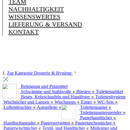
TEAM
NACHHALTIGKEIT
WISSENSWERTES
LIEFERUNG & VERSAND
KONTAKT
1.
Zur Kategorie Drogerie & Hygiene
Reinigung und Putzmittel
Schwämme und Stahlwolle
●
Bürsten
●
Toilettenartikel
Besen, Kehrschaufeln und Handfeger
●
Toilettenhygiene
Wischtücher und Lappen
●
Wischmops
●
Eimer
●
WC-Sets
●
Luftentfeuchter
●
Autopflege
●
Toilettenpapier
●
Toilettenpapierspender
●
Papierhandtücher
●
Handtuchspender
●
Papierservietten
●
Papiertaschentücher
●
Papierwischtücher
●
Textil- und Handtücher
●
Mülleimer und