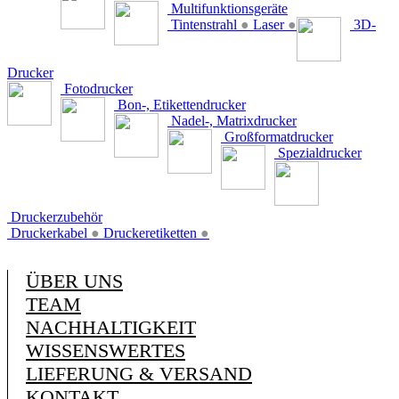
Multifunktionsgeräte
Tintenstrahl
●
Laser
●
3D-
Drucker
Fotodrucker
Bon-, Etikettendrucker
Nadel-, Matrixdrucker
Großformatdrucker
Spezialdrucker
Druckerzubehör
Druckerkabel
●
Druckeretiketten
●
ÜBER UNS
TEAM
NACHHALTIGKEIT
WISSENSWERTES
LIEFERUNG & VERSAND
KONTAKT