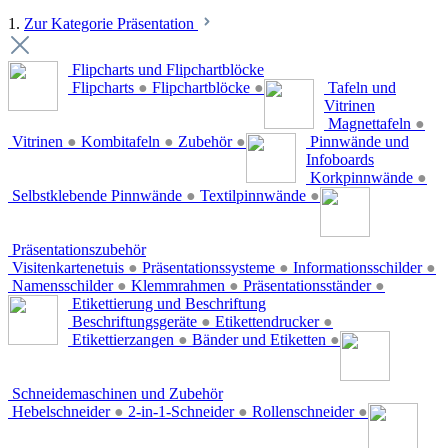
1.
Zur Kategorie Präsentation
Flipcharts und Flipchartblöcke
Flipcharts
●
Flipchartblöcke
●
Tafeln und
Vitrinen
Magnettafeln
●
Vitrinen
●
Kombitafeln
●
Zubehör
●
Pinnwände und
Infoboards
Korkpinnwände
●
Selbstklebende Pinnwände
●
Textilpinnwände
●
Präsentationszubehör
Visitenkartenetuis
●
Präsentationssysteme
●
Informationsschilder
●
Namensschilder
●
Klemmrahmen
●
Präsentationsständer
●
Etikettierung und Beschriftung
Beschriftungsgeräte
●
Etikettendrucker
●
Etikettierzangen
●
Bänder und Etiketten
●
Schneidemaschinen und Zubehör
Hebelschneider
●
2-in-1-Schneider
●
Rollenschneider
●