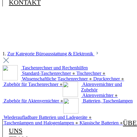
KONTAKT
1.
Zur Kategorie Büroausstattung & Elektronik
Taschenrechner und Rechenhilfen
Standard-Taschenrechner
●
Tischrechner
●
Wissenschaftliche Taschenrechner
●
Druckrechner
●
Zubehör für Taschenrechner
●
Aktenvernichter und
Zubehör
Aktenvernichter
●
Zubehör für Aktenvernichter
●
Batterien, Taschenlampen
Wiederaufladbare Batterien und Ladegeräte
●
ÜBE
Taschenlampen und Halogenlampen
●
Klassische Batterien
●
UNS