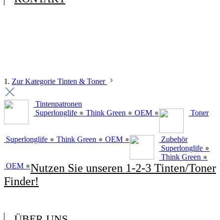
1.
Zur Kategorie Tinten & Toner
Tintenpatronen
Superlonglife
●
Think Green
●
OEM
●
Toner
Superlonglife
●
Think Green
●
OEM
●
Zubehör
Superlonglife
●
Think Green
●
OEM
●
Nutzen Sie unseren 1-2-3 Tinten/Toner
Finder!
ÜBER UNS