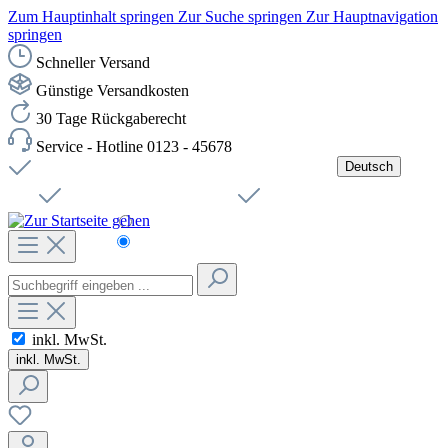
Zum Hauptinhalt springen
Zur Suche springen
Zur Hauptnavigation
springen
Schneller Versand
Günstige Versandkosten
30 Tage Rückgaberecht
Service - Hotline 0123 - 45678
Deutsch
Versandkostenfreie Lieferung ab 49,00€ Netto
Jobs
Sichere SSL-Verbindung
Schnelle Lieferung
Čeština
Helpdesk
Nachhaltigkeit
Deutsch
inkl. MwSt.
inkl. MwSt.