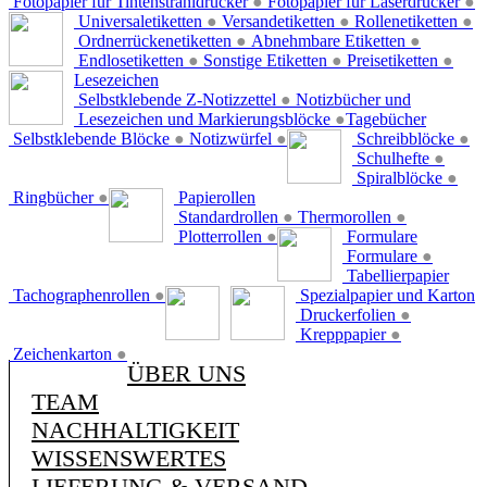
Fotopapier für Tintenstrahldrucker
●
Fotopapier für Laserdrucker
●
Universaletiketten
●
Versandetiketten
●
Rollenetiketten
●
Ordnerrückenetiketten
●
Abnehmbare Etiketten
●
Endlosetiketten
●
Sonstige Etiketten
●
Preisetiketten
●
Lesezeichen
Selbstklebende Z-Notizzettel
●
Notizbücher und
Lesezeichen und Markierungsblöcke
●
Tagebücher
Selbstklebende Blöcke
●
Notizwürfel
●
Schreibblöcke
●
Schulhefte
●
Spiralblöcke
●
Ringbücher
●
Papierollen
Standardrollen
●
Thermorollen
●
Plotterrollen
●
Formulare
Formulare
●
Tabellierpapier
Tachographenrollen
●
Spezialpapier und Karton
Druckerfolien
●
Krepppapier
●
Zeichenkarton
●
ÜBER UNS
TEAM
NACHHALTIGKEIT
WISSENSWERTES
LIEFERUNG & VERSAND