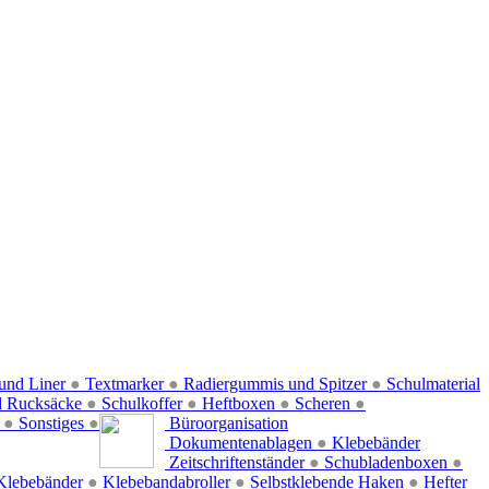
und Liner
●
Textmarker
●
Radiergummis und Spitzer
●
Schulmaterial
d Rucksäcke
●
Schulkoffer
●
Heftboxen
●
Scheren
●
f
●
Sonstiges
●
Büroorganisation
Dokumentenablagen
●
Klebebänder
Zeitschriftenständer
●
Schubladenboxen
●
Klebebänder
●
Klebebandabroller
●
Selbstklebende Haken
●
Hefter