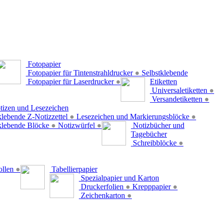
Fotopapier
Fotopapier für Tintenstrahldrucker
●
Selbstklebende
Fotopapier für Laserdrucker
●
Etiketten
Universaletiketten
●
Versandetiketten
●
tizen und Lesezeichen
klebende Z-Notizzettel
●
Lesezeichen und Markierungsblöcke
●
klebende Blöcke
●
Notizwürfel
●
Notizbücher und
Tagebücher
Schreibblöcke
●
ollen
●
Tabellierpapier
Spezialpapier und Karton
Druckerfolien
●
Krepppapier
●
Zeichenkarton
●