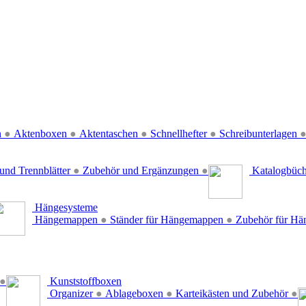
n
●
Aktenboxen
●
Aktentaschen
●
Schnellhefter
●
Schreibunterlagen
und Trennblätter
●
Zubehör und Ergänzungen
●
Katalogbüc
Hängesysteme
Hängemappen
●
Ständer für Hängemappen
●
Zubehör für H
●
Kunststoffboxen
Organizer
●
Ablageboxen
●
Karteikästen und Zubehör
●