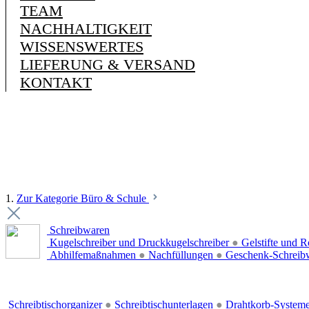
TEAM
NACHHALTIGKEIT
WISSENSWERTES
LIEFERUNG & VERSAND
KONTAKT
1.
Zur Kategorie Büro & Schule
Schreibwaren
Kugelschreiber und Druckkugelschreiber
●
Gelstifte und R
Abhilfemaßnahmen
●
Nachfüllungen
●
Geschenk-Schreib
Schreibtischorganizer
●
Schreibtischunterlagen
●
Drahtkorb-System