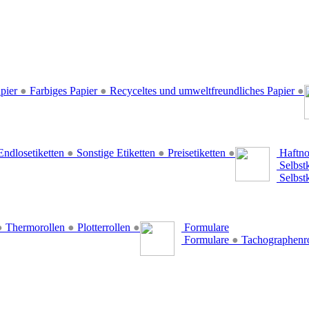
pier
●
Farbiges Papier
●
Recyceltes und umweltfreundliches Papier
●
ndlosetiketten
●
Sonstige Etiketten
●
Preisetiketten
●
Haftno
Selbst
Selbst
●
Thermorollen
●
Plotterrollen
●
Formulare
Formulare
●
Tachographenr