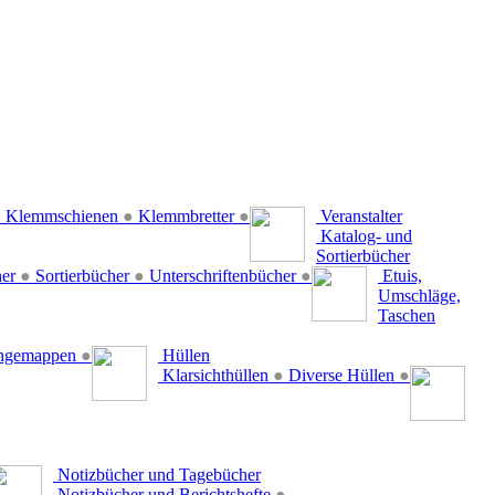
●
Klemmschienen
●
Klemmbretter
●
Veranstalter
Katalog- und
Sortierbücher
her
●
Sortierbücher
●
Unterschriftenbücher
●
Etuis,
Umschläge,
Taschen
ängemappen
●
Hüllen
Klarsichthüllen
●
Diverse Hüllen
●
Notizbücher und Tagebücher
Notizbücher und Berichtshefte
●