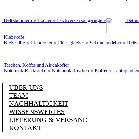
Heftklammern
●
Locher
●
Lochverstärkungsringe
●
Datum
Klebstoffe
Klebestifte
●
Kleberoller
●
Flüssigkleber
●
Sekundenkleber
●
Heißk
Taschen, Koffer und Aktenkoffer
Notebook-Rucksäcke
●
Notebook-Taschen
●
Koffer
●
Laptophülle
ÜBER UNS
TEAM
NACHHALTIGKEIT
WISSENSWERTES
LIEFERUNG & VERSAND
KONTAKT