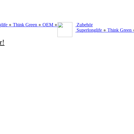
glife
●
Think Green
●
OEM
●
Zubehör
Superlonglife
●
Think Green
r!