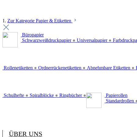
1.
Zur Kategorie Papier & Etiketten
Büropapier
Schwarzweißdruckpapier
●
Universalpapier
●
Farbdruckpa
Rollenetiketten
●
Ordnerrückenetiketten
●
Abnehmbare Etiketten
●
E
Schulhefte
●
Spiralblöcke
●
Ringbücher
●
Papierollen
Standardrollen
ÜBER UNS