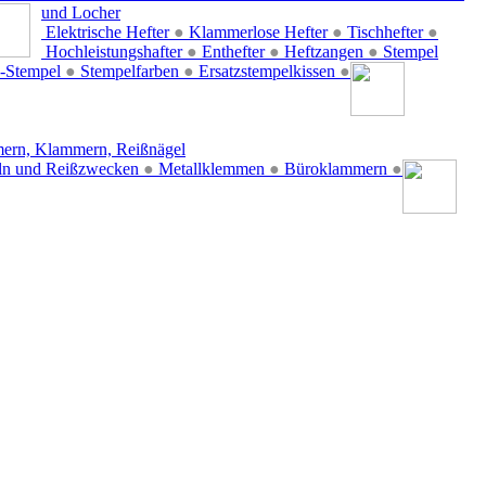
und Locher
Elektrische Hefter
●
Klammerlose Hefter
●
Tischhefter
●
Hochleistungshafter
●
Enthefter
●
Heftzangen
●
Stempel
-Stempel
●
Stempelfarben
●
Ersatzstempelkissen
●
ern, Klammern, Reißnägel
ln und Reißzwecken
●
Metallklemmen
●
Büroklammern
●