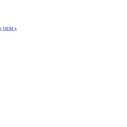
●
OEM
●