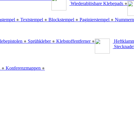
Wiederablösbare Klebepads
●
stempel
●
Textstempel
●
Blockstempel
●
Paginierstempel
●
Nummern
lebepistolen
●
Sprühkleber
●
Klebstoffentferner
●
Heftklamm
Stecknade
n
●
Konferenzmappen
●