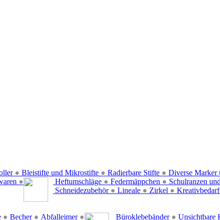
oller
●
Bleistifte und Mikrostifte
●
Radierbare Stifte
●
Diverse Marker 
waren
●
Heftumschläge
●
Federmäppchen
●
Schulranzen un
Schneidezubehör
●
Lineale
●
Zirkel
●
Kreativbedar
e
●
Becher
●
Abfalleimer
●
Büroklebebänder
●
Unsichtbare 