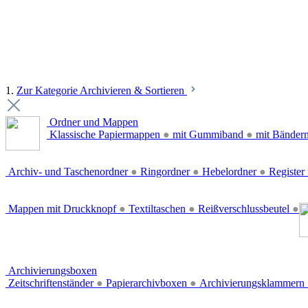
1.
Zur Kategorie Archivieren & Sortieren
Ordner und Mappen
Klassische Papiermappen
●
mit Gummiband
●
mit Bänder
Archiv- und Taschenordner
●
Ringordner
●
Hebelordner
●
Register 
Mappen mit Druckknopf
●
Textiltaschen
●
Reißverschlussbeutel
●
Archivierungsboxen
Zeitschriftenständer
●
Papierarchivboxen
●
Archivierungsklammern