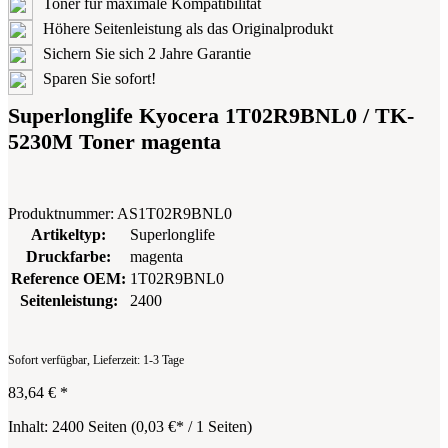
Toner für maximale Kompatibilität
Höhere Seitenleistung als das Originalprodukt
Sichern Sie sich 2 Jahre Garantie
Sparen Sie sofort!
Superlonglife Kyocera 1T02R9BNL0 / TK-
5230M Toner magenta
Produktnummer:
AS1T02R9BNL0
Artikeltyp:
Superlonglife
Druckfarbe:
magenta
Reference OEM:
1T02R9BNL0
Seitenleistung:
2400
Sofort verfügbar, Lieferzeit: 1-3 Tage
83,64 €
*
Inhalt:
2400 Seiten
(
0,03 €
* / 1 Seiten)