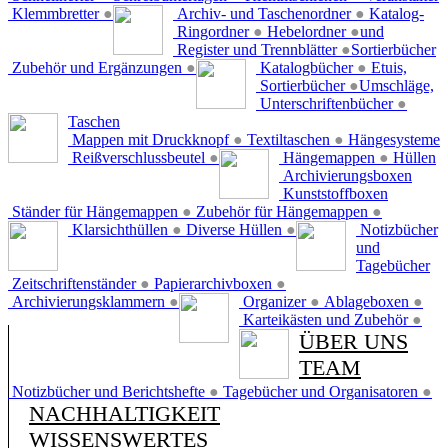
Klemmbretter
●
Archiv- und Taschenordner
●
Katalog-
Ringordner
●
Hebelordner
●
und
Register und Trennblätter
●
Sortierbücher
Zubehör und Ergänzungen
●
Katalogbücher
●
Etuis,
Sortierbücher
●
Umschläge,
Unterschriftenbücher
●
Taschen
Mappen mit Druckknopf
●
Textiltaschen
●
Hängesysteme
Reißverschlussbeutel
●
Hängemappen
●
Hüllen
Archivierungsboxen
Kunststoffboxen
Ständer für Hängemappen
●
Zubehör für Hängemappen
●
Klarsichthüllen
●
Diverse Hüllen
●
Notizbücher
und
Tagebücher
Zeitschriftenständer
●
Papierarchivboxen
●
Archivierungsklammern
●
Organizer
●
Ablageboxen
●
Karteikästen und Zubehör
●
ÜBER UNS
TEAM
Notizbücher und Berichtshefte
●
Tagebücher und Organisatoren
●
NACHHALTIGKEIT
WISSENSWERTES