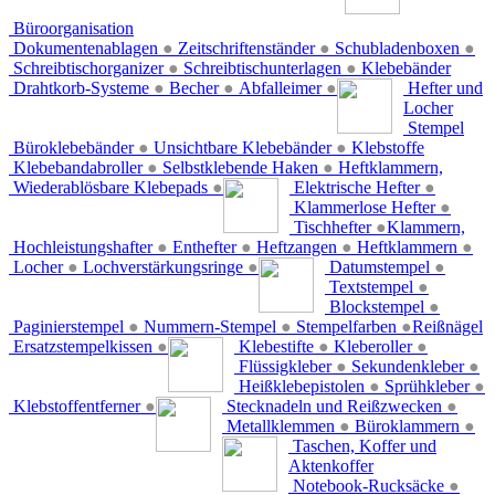
Büroorganisation
Dokumentenablagen
●
Zeitschriftenständer
●
Schubladenboxen
●
Schreibtischorganizer
●
Schreibtischunterlagen
●
Klebebänder
Drahtkorb-Systeme
●
Becher
●
Abfalleimer
●
Hefter und
Locher
Stempel
Büroklebebänder
●
Unsichtbare Klebebänder
●
Klebstoffe
Klebebandabroller
●
Selbstklebende Haken
●
Heftklammern,
Wiederablösbare Klebepads
●
Elektrische Hefter
●
Klammerlose Hefter
●
Tischhefter
●
Klammern,
Hochleistungshafter
●
Enthefter
●
Heftzangen
●
Heftklammern
●
Locher
●
Lochverstärkungsringe
●
Datumstempel
●
Textstempel
●
Blockstempel
●
Paginierstempel
●
Nummern-Stempel
●
Stempelfarben
●
Reißnägel
Ersatzstempelkissen
●
Klebestifte
●
Kleberoller
●
Flüssigkleber
●
Sekundenkleber
●
Heißklebepistolen
●
Sprühkleber
●
Klebstoffentferner
●
Stecknadeln und Reißzwecken
●
Metallklemmen
●
Büroklammern
●
Taschen, Koffer und
Aktenkoffer
Notebook-Rucksäcke
●