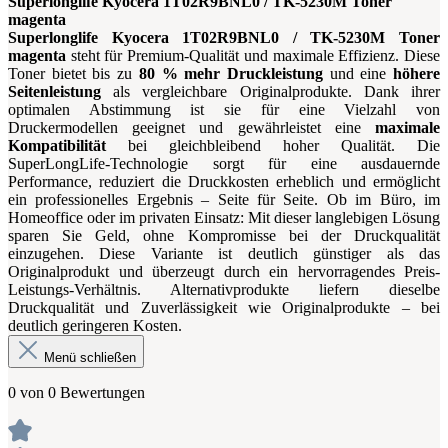
Superlonglife Kyocera 1T02R9BNL0 / TK-5230M Toner
magenta
Superlonglife Kyocera 1T02R9BNL0 / TK-5230M Toner
magenta
steht für Premium-Qualität und maximale Effizienz. Diese
Toner bietet bis zu
80 % mehr Druckleistung
und eine
höhere
Seitenleistung
als vergleichbare Originalprodukte. Dank ihrer
optimalen Abstimmung ist sie für eine Vielzahl von
Druckermodellen geeignet und gewährleistet eine
maximale
Kompatibilität
bei gleichbleibend hoher Qualität. Die
SuperLongLife-Technologie sorgt für eine ausdauernde
Performance, reduziert die Druckkosten erheblich und ermöglicht
ein professionelles Ergebnis – Seite für Seite. Ob im Büro, im
Homeoffice oder im privaten Einsatz: Mit dieser langlebigen Lösung
sparen Sie Geld, ohne Kompromisse bei der Druckqualität
einzugehen. Diese Variante ist deutlich günstiger als das
Originalprodukt und überzeugt durch ein hervorragendes Preis-
Leistungs-Verhältnis. Alternativprodukte liefern dieselbe
Druckqualität und Zuverlässigkeit wie Originalprodukte – bei
deutlich geringeren Kosten.
Menü schließen
0 von 0 Bewertungen