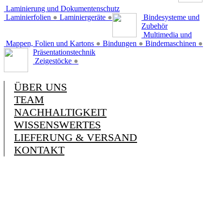
Laminierung und Dokumentenschutz
Laminierfolien
●
Laminiergeräte
●
Bindesysteme und
Zubehör
Multimedia und
Mappen, Folien und Kartons
●
Bindungen
●
Bindemaschinen
●
Präsentationstechnik
Zeigestöcke
●
ÜBER UNS
TEAM
NACHHALTIGKEIT
WISSENSWERTES
LIEFERUNG & VERSAND
KONTAKT