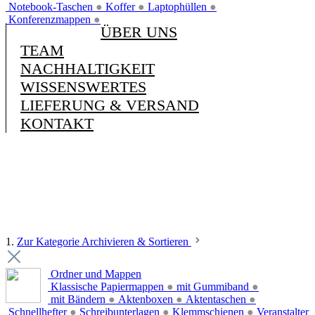
Notebook-Taschen
●
Koffer
●
Laptophüllen
●
Konferenzmappen
●
ÜBER UNS
TEAM
NACHHALTIGKEIT
WISSENSWERTES
LIEFERUNG & VERSAND
KONTAKT
1.
Zur Kategorie Archivieren & Sortieren
Ordner und Mappen
Klassische Papiermappen
●
mit Gummiband
●
mit Bändern
●
Aktenboxen
●
Aktentaschen
●
Schnellhefter
●
Schreibunterlagen
●
Klemmschienen
●
Veranstalter