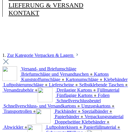
LIEFERUNG & VERSAND
KONTAKT
1.
Zur Kategorie Verpacken & Lagern
Versand- und Briefumschläge
Briefumschläge und Versandtaschen
●
Kartons
Kunststoffumschläge
●
Kartonumschläge
●
Klebebänder
Luftpolsterumschläge
●
Lieferscheine
●
Selbstklebende Taschen
●
Versandzubehör
●
Dreilagige Kartons
●
Füllmaterial
Fünflagige Kartons
●
Folien
Schnellverschlussbeutel
Schnellverschluss- und Versandkartons
●
Umzugskartons
●
Transportrollen
●
Packbänder
●
Spezialbänder
●
Papierbänder
●
Verpackungsmaterial
Doppelseitige Klebebänder
●
Abwickler
●
Luftpolsterkissen
●
Papierfüllmaterial
●