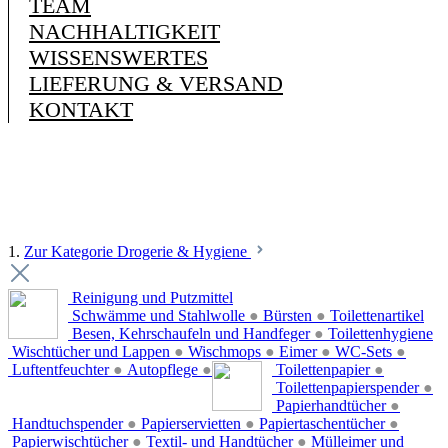
TEAM
NACHHALTIGKEIT
WISSENSWERTES
LIEFERUNG & VERSAND
KONTAKT
1.
Zur Kategorie Drogerie & Hygiene
Reinigung und Putzmittel
Schwämme und Stahlwolle
●
Bürsten
●
Toilettenartikel
Besen, Kehrschaufeln und Handfeger
●
Toilettenhygiene
Wischtücher und Lappen
●
Wischmops
●
Eimer
●
WC-Sets
●
Luftentfeuchter
●
Autopflege
●
Toilettenpapier
●
Toilettenpapierspender
●
Papierhandtücher
●
Handtuchspender
●
Papierservietten
●
Papiertaschentücher
●
Papierwischtücher
●
Textil- und Handtücher
●
Mülleimer und