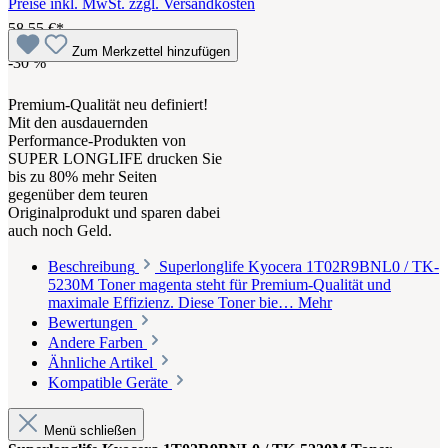
Preise inkl. MwSt. zzgl. Versandkosten
58,55 €*
Zum Merkzettel hinzufügen
-30
%
Premium-Qualität neu definiert!
Mit den ausdauernden
Performance-Produkten von
SUPER LONGLIFE drucken Sie
bis zu 80% mehr Seiten
gegenüber dem teuren
Originalprodukt und sparen dabei
auch noch Geld.
Beschreibung
Superlonglife Kyocera 1T02R9BNL0 / TK-
5230M Toner magenta steht für Premium-Qualität und
maximale Effizienz. Diese Toner bie…
Mehr
Bewertungen
Andere Farben
Ähnliche Artikel
Kompatible Geräte
Menü schließen