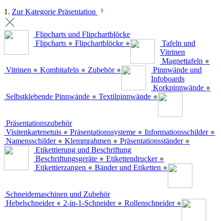
1.
Zur Kategorie Präsentation
Flipcharts und Flipchartblöcke
Flipcharts
●
Flipchartblöcke
●
Tafeln und
Vitrinen
Magnettafeln
●
Vitrinen
●
Kombitafeln
●
Zubehör
●
Pinnwände und
Infoboards
Korkpinnwände
●
Selbstklebende Pinnwände
●
Textilpinnwände
●
Präsentationszubehör
Visitenkartenetuis
●
Präsentationssysteme
●
Informationsschilder
●
Namensschilder
●
Klemmrahmen
●
Präsentationsständer
●
Etikettierung und Beschriftung
Beschriftungsgeräte
●
Etikettendrucker
●
Etikettierzangen
●
Bänder und Etiketten
●
Schneidemaschinen und Zubehör
Hebelschneider
●
2-in-1-Schneider
●
Rollenschneider
●