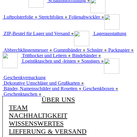
Schaumstofffüllung
●
Luftpolsterfolie
●
Stretchfolien
●
Folienabwickler
●
ZIP-Beutel für Lager und Versand
●
Lagerausstattung
Abbrechklingenmesser
●
Gummibänder
●
Schnüre
●
Packpapier
●
Tritthocker und Leitern
●
Bindebänder
●
Logistiktaschen und -leisten
●
Sonstiges
●
Geschenkverpackung
Dekorative Umschläge und Grußkarten
●
Bänder, Namensschilder und Rosetten
●
Geschenkboxen
●
Geschenktaschen
●
ÜBER UNS
TEAM
NACHHALTIGKEIT
WISSENSWERTES
LIEFERUNG & VERSAND