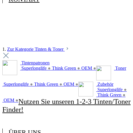
1.
Zur Kategorie Tinten & Toner
Tintenpatronen
Superlonglife
●
Think Green
●
OEM
●
Toner
Superlonglife
●
Think Green
●
OEM
●
Zubehör
Superlonglife
●
Think Green
●
OEM
●
Nutzen Sie unseren 1-2-3 Tinten/Toner
Finder!
ÜBER UNS