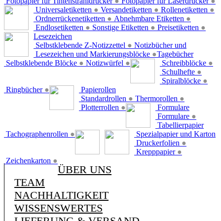
Fotopapier für Tintenstrahldrucker
●
Fotopapier für Laserdrucker
●
Universaletiketten
●
Versandetiketten
●
Rollenetiketten
●
Ordnerrückenetiketten
●
Abnehmbare Etiketten
●
Endlosetiketten
●
Sonstige Etiketten
●
Preisetiketten
●
Lesezeichen
Selbstklebende Z-Notizzettel
●
Notizbücher und
Lesezeichen und Markierungsblöcke
●
Tagebücher
Selbstklebende Blöcke
●
Notizwürfel
●
Schreibblöcke
●
Schulhefte
●
Spiralblöcke
●
Ringbücher
●
Papierollen
Standardrollen
●
Thermorollen
●
Plotterrollen
●
Formulare
Formulare
●
Tabellierpapier
Tachographenrollen
●
Spezialpapier und Karton
Druckerfolien
●
Krepppapier
●
Zeichenkarton
●
ÜBER UNS
TEAM
NACHHALTIGKEIT
WISSENSWERTES
LIEFERUNG & VERSAND