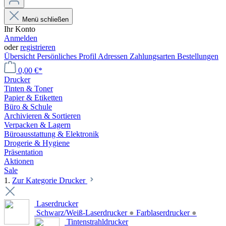
Menü schließen
Ihr Konto
Anmelden
oder
registrieren
Übersicht
Persönliches Profil
Adressen
Zahlungsarten
Bestellungen
0,00 €*
Drucker
Tinten & Toner
Papier & Etiketten
Büro & Schule
Archivieren & Sortieren
Verpacken & Lagern
Büroausstattung & Elektronik
Drogerie & Hygiene
Präsentation
Aktionen
Sale
1.
Zur Kategorie Drucker
Laserdrucker
Schwarz/Weiß-Laserdrucker
●
Farblaserdrucker
●
Tintenstrahldrucker