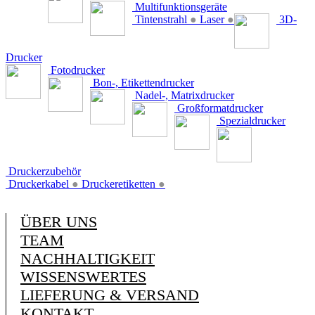
Multifunktionsgeräte
Tintenstrahl
●
Laser
●
3D-
Drucker
Fotodrucker
Bon-, Etikettendrucker
Nadel-, Matrixdrucker
Großformatdrucker
Spezialdrucker
Druckerzubehör
Druckerkabel
●
Druckeretiketten
●
ÜBER UNS
TEAM
NACHHALTIGKEIT
WISSENSWERTES
LIEFERUNG & VERSAND
KONTAKT