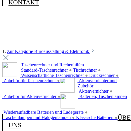
KONTAKT
1.
Zur Kategorie Büroausstattung & Elektronik
Taschenrechner und Rechenhilfen
Standard-Taschenrechner
●
Tischrechner
●
Wissenschaftliche Taschenrechner
●
Druckrechner
●
Zubehör für Taschenrechner
●
Aktenvernichter und
Zubehör
Aktenvernichter
●
Zubehör für Aktenvernichter
●
Batterien, Taschenlampen
Wiederaufladbare Batterien und Ladegeräte
●
ÜBE
Taschenlampen und Halogenlampen
●
Klassische Batterien
●
UNS