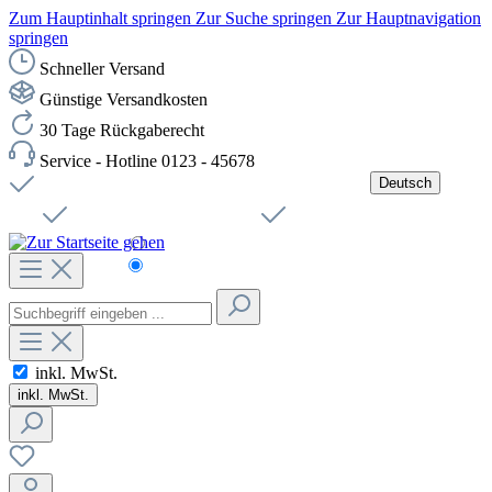
Zum Hauptinhalt springen
Zur Suche springen
Zur Hauptnavigation
springen
Schneller Versand
Günstige Versandkosten
30 Tage Rückgaberecht
Service - Hotline 0123 - 45678
Deutsch
Versandkostenfreie Lieferung ab 49,00€ Netto
Jobs
Sichere SSL-Verbindung
Schnelle Lieferung
Čeština
Helpdesk
Nachhaltigkeit
Deutsch
inkl. MwSt.
inkl. MwSt.