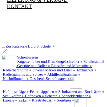
KONTAKT
1.
Zur Kategorie Büro & Schule
Schreibwaren
Kugelschreiber und Druckkugelschreiber
●
Schulmaterial
Gelstifte und Roller
●
Bleistifte und Mikrostifte
●
Radierbare Stifte
●
Diverse Marker und Liner
●
Textmarker
●
Radiergummis und Spitzer
●
Abhilfemaßnahmen
●
Nachfüllungen
●
Geschenk-Schreibwaren
●
Heftumschläge
●
Federmäppchen
●
Schulranzen und Rucksäcke
●
Schulkoffer
●
Heftboxen
●
Scheren
●
Schneidezubehör
●
Lineale
●
Zirkel
●
Kreativbedarf
●
Sonstiges
●