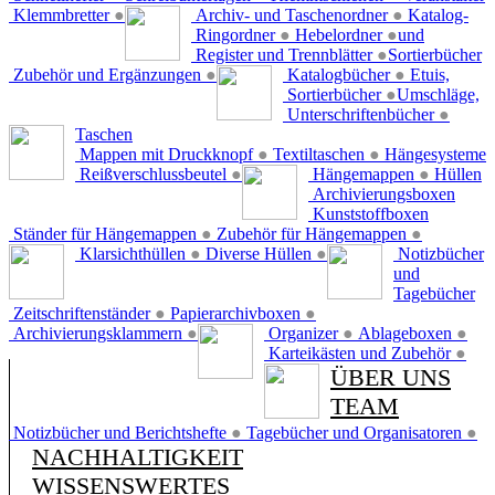
Klemmbretter
●
Archiv- und Taschenordner
●
Katalog-
Ringordner
●
Hebelordner
●
und
Register und Trennblätter
●
Sortierbücher
Zubehör und Ergänzungen
●
Katalogbücher
●
Etuis,
Sortierbücher
●
Umschläge,
Unterschriftenbücher
●
Taschen
Mappen mit Druckknopf
●
Textiltaschen
●
Hängesysteme
Reißverschlussbeutel
●
Hängemappen
●
Hüllen
Archivierungsboxen
Kunststoffboxen
Ständer für Hängemappen
●
Zubehör für Hängemappen
●
Klarsichthüllen
●
Diverse Hüllen
●
Notizbücher
und
Tagebücher
Zeitschriftenständer
●
Papierarchivboxen
●
Archivierungsklammern
●
Organizer
●
Ablageboxen
●
Karteikästen und Zubehör
●
ÜBER UNS
TEAM
Notizbücher und Berichtshefte
●
Tagebücher und Organisatoren
●
NACHHALTIGKEIT
WISSENSWERTES