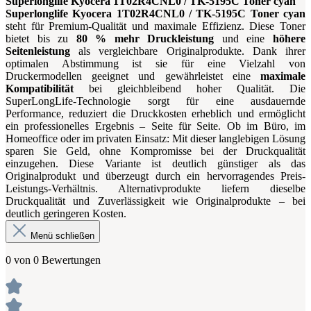
Superlonglife Kyocera 1T02R4CNL0 / TK-5195C Toner cyan
Superlonglife Kyocera 1T02R4CNL0 / TK-5195C Toner cyan
steht für Premium-Qualität und maximale Effizienz. Diese Toner
bietet bis zu
80 % mehr Druckleistung
und eine
höhere
Seitenleistung
als vergleichbare Originalprodukte. Dank ihrer
optimalen Abstimmung ist sie für eine Vielzahl von
Druckermodellen geeignet und gewährleistet eine
maximale
Kompatibilität
bei gleichbleibend hoher Qualität. Die
SuperLongLife-Technologie sorgt für eine ausdauernde
Performance, reduziert die Druckkosten erheblich und ermöglicht
ein professionelles Ergebnis – Seite für Seite. Ob im Büro, im
Homeoffice oder im privaten Einsatz: Mit dieser langlebigen Lösung
sparen Sie Geld, ohne Kompromisse bei der Druckqualität
einzugehen. Diese Variante ist deutlich günstiger als das
Originalprodukt und überzeugt durch ein hervorragendes Preis-
Leistungs-Verhältnis. Alternativprodukte liefern dieselbe
Druckqualität und Zuverlässigkeit wie Originalprodukte – bei
deutlich geringeren Kosten.
Menü schließen
0 von 0 Bewertungen