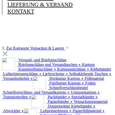
LIEFERUNG & VERSAND
KONTAKT
1.
Zur Kategorie Verpacken & Lagern
Versand- und Briefumschläge
Briefumschläge und Versandtaschen
●
Kartons
Kunststoffumschläge
●
Kartonumschläge
●
Klebebänder
Luftpolsterumschläge
●
Lieferscheine
●
Selbstklebende Taschen
●
Versandzubehör
●
Dreilagige Kartons
●
Füllmaterial
Fünflagige Kartons
●
Folien
Schnellverschlussbeutel
Schnellverschluss- und Versandkartons
●
Umzugskartons
●
Transportrollen
●
Packbänder
●
Spezialbänder
●
Papierbänder
●
Verpackungsmaterial
Doppelseitige Klebebänder
●
Abwickler
●
Luftpolsterkissen
●
Papierfüllmaterial
●