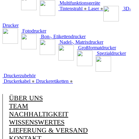
Multifunktionsgeräte
Tintenstrahl
●
Laser
●
3D-
Drucker
Fotodrucker
Bon-, Etikettendrucker
Nadel-, Matrixdrucker
Großformatdrucker
Spezialdrucker
Druckerzubehör
Druckerkabel
●
Druckeretiketten
●
ÜBER UNS
TEAM
NACHHALTIGKEIT
WISSENSWERTES
LIEFERUNG & VERSAND
KONTAKT