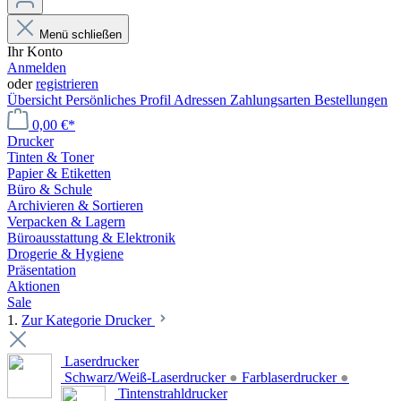
Menü schließen
Ihr Konto
Anmelden
oder
registrieren
Übersicht
Persönliches Profil
Adressen
Zahlungsarten
Bestellungen
0,00 €*
Drucker
Tinten & Toner
Papier & Etiketten
Büro & Schule
Archivieren & Sortieren
Verpacken & Lagern
Büroausstattung & Elektronik
Drogerie & Hygiene
Präsentation
Aktionen
Sale
1.
Zur Kategorie Drucker
Laserdrucker
Schwarz/Weiß-Laserdrucker
●
Farblaserdrucker
●
Tintenstrahldrucker