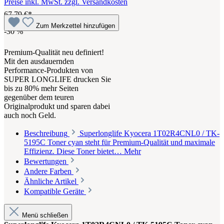
Preise inkl. MwSt. zzgl. Versandkosten
67,79 €*
Zum Merkzettel hinzufügen
-30
%
Premium-Qualität neu definiert!
Mit den ausdauernden
Performance-Produkten von
SUPER LONGLIFE drucken Sie
bis zu 80% mehr Seiten
gegenüber dem teuren
Originalprodukt und sparen dabei
auch noch Geld.
Beschreibung
Superlonglife Kyocera 1T02R4CNL0 / TK-
5195C Toner cyan steht für Premium-Qualität und maximale
Effizienz. Diese Toner bietet…
Mehr
Bewertungen
Andere Farben
Ähnliche Artikel
Kompatible Geräte
Menü schließen