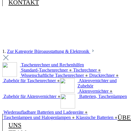
KONTAKT
1.
Zur Kategorie Büroausstattung & Elektronik
Taschenrechner und Rechenhilfen
Standard-Taschenrechner
●
Tischrechner
●
Wissenschaftliche Taschenrechner
●
Druckrechner
●
Zubehör für Taschenrechner
●
Aktenvernichter und
Zubehör
Aktenvernichter
●
Zubehör für Aktenvernichter
●
Batterien, Taschenlampen
Wiederaufladbare Batterien und Ladegeräte
●
ÜBE
Taschenlampen und Halogenlampen
●
Klassische Batterien
●
UNS