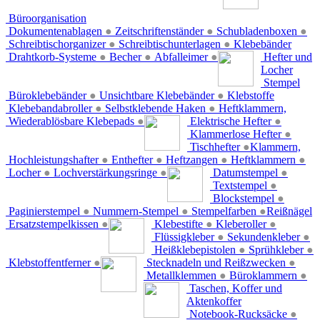
Büroorganisation
Dokumentenablagen
●
Zeitschriftenständer
●
Schubladenboxen
●
Schreibtischorganizer
●
Schreibtischunterlagen
●
Klebebänder
Drahtkorb-Systeme
●
Becher
●
Abfalleimer
●
Hefter und
Locher
Stempel
Büroklebebänder
●
Unsichtbare Klebebänder
●
Klebstoffe
Klebebandabroller
●
Selbstklebende Haken
●
Heftklammern,
Wiederablösbare Klebepads
●
Elektrische Hefter
●
Klammerlose Hefter
●
Tischhefter
●
Klammern,
Hochleistungshafter
●
Enthefter
●
Heftzangen
●
Heftklammern
●
Locher
●
Lochverstärkungsringe
●
Datumstempel
●
Textstempel
●
Blockstempel
●
Paginierstempel
●
Nummern-Stempel
●
Stempelfarben
●
Reißnägel
Ersatzstempelkissen
●
Klebestifte
●
Kleberoller
●
Flüssigkleber
●
Sekundenkleber
●
Heißklebepistolen
●
Sprühkleber
●
Klebstoffentferner
●
Stecknadeln und Reißzwecken
●
Metallklemmen
●
Büroklammern
●
Taschen, Koffer und
Aktenkoffer
Notebook-Rucksäcke
●