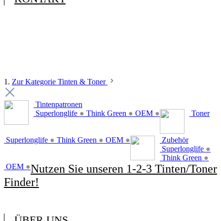
1.
Zur Kategorie Tinten & Toner
Tintenpatronen
Superlonglife
●
Think Green
●
OEM
●
Toner
Superlonglife
●
Think Green
●
OEM
●
Zubehör
Superlonglife
●
Think Green
●
OEM
●
Nutzen Sie unseren 1-2-3 Tinten/Toner
Finder!
ÜBER UNS