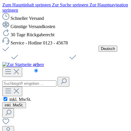
Zum Hauptinhalt springen
Zur Suche springen
Zur Hauptnavigation
springen
Schneller Versand
Günstige Versandkosten
30 Tage Rückgaberecht
Service - Hotline 0123 - 45678
Deutsch
Versandkostenfreie Lieferung ab 49,00€ Netto
Jobs
Sichere SSL-Verbindung
Schnelle Lieferung
Čeština
Helpdesk
Nachhaltigkeit
Deutsch
inkl. MwSt.
inkl. MwSt.