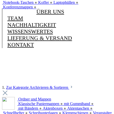
Notebook-Taschen
●
Koffer
●
Laptophüllen
●
Konferenzmappen
●
ÜBER UNS
TEAM
NACHHALTIGKEIT
WISSENSWERTES
LIEFERUNG & VERSAND
KONTAKT
1.
Zur Kategorie Archivieren & Sortieren
Ordner und Mappen
Klassische Papiermappen
●
mit Gummiband
●
mit Bändern
●
Aktenboxen
●
Aktentaschen
●
Schnellhefter
●
Schreibunterlagen
●
Klemmschienen
●
Veranstalter