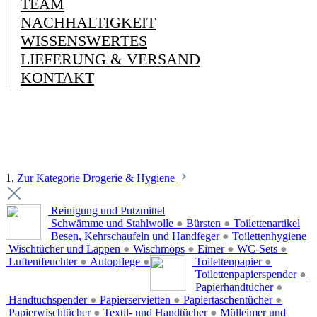
TEAM
NACHHALTIGKEIT
WISSENSWERTES
LIEFERUNG & VERSAND
KONTAKT
1.
Zur Kategorie Drogerie & Hygiene
Reinigung und Putzmittel
Schwämme und Stahlwolle
●
Bürsten
●
Toilettenartikel
Besen, Kehrschaufeln und Handfeger
●
Toilettenhygiene
Wischtücher und Lappen
●
Wischmops
●
Eimer
●
WC-Sets
●
Luftentfeuchter
●
Autopflege
●
Toilettenpapier
●
Toilettenpapierspender
●
Papierhandtücher
●
Handtuchspender
●
Papierservietten
●
Papiertaschentücher
●
Papierwischtücher
●
Textil- und Handtücher
●
Mülleimer und