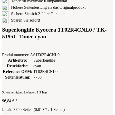
Toner für maximale Kompatibilität
Höhere Seitenleistung als das Originalprodukt
Sichern Sie sich 2 Jahre Garantie
Sparen Sie sofort!
Superlonglife Kyocera 1T02R4CNL0 / TK-
5195C Toner cyan
Produktnummer:
AS1T02R4CNL0
Artikeltyp:
Superlonglife
Druckfarbe:
cyan
Reference OEM:
1T02R4CNL0
Seitenleistung:
7750
Sofort verfügbar, Lieferzeit: 1-3 Tage
96,84 €
*
Inhalt:
7750 Seiten
(
0,01 €
* / 1 Seiten)