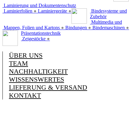
Laminierung und Dokumentenschutz
Laminierfolien
●
Laminiergeräte
●
Bindesysteme und
Zubehör
Multimedia und
Mappen, Folien und Kartons
●
Bindungen
●
Bindemaschinen
●
Präsentationstechnik
Zeigestöcke
●
ÜBER UNS
TEAM
NACHHALTIGKEIT
WISSENSWERTES
LIEFERUNG & VERSAND
KONTAKT