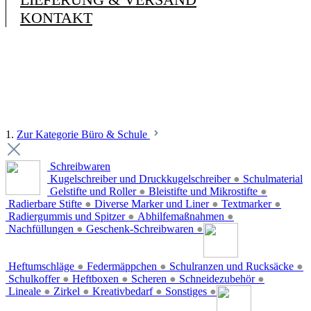
KONTAKT
1.
Zur Kategorie Büro & Schule
Schreibwaren
Kugelschreiber und Druckkugelschreiber
●
Schulmaterial
Gelstifte und Roller
●
Bleistifte und Mikrostifte
●
Radierbare Stifte
●
Diverse Marker und Liner
●
Textmarker
●
Radiergummis und Spitzer
●
Abhilfemaßnahmen
●
Nachfüllungen
●
Geschenk-Schreibwaren
●
Heftumschläge
●
Federmäppchen
●
Schulranzen und Rucksäcke
●
Schulkoffer
●
Heftboxen
●
Scheren
●
Schneidezubehör
●
Lineale
●
Zirkel
●
Kreativbedarf
●
Sonstiges
●