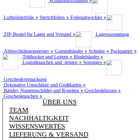
Schaumstofffüllung
●
Luftpolsterfolie
●
Stretchfolien
●
Folienabwickler
●
ZIP-Beutel für Lager und Versand
●
Lagerausstattung
Abbrechklingenmesser
●
Gummibänder
●
Schnüre
●
Packpapier
●
Tritthocker und Leitern
●
Bindebänder
●
Logistiktaschen und -leisten
●
Sonstiges
●
Geschenkverpackung
Dekorative Umschläge und Grußkarten
●
Bänder, Namensschilder und Rosetten
●
Geschenkboxen
●
Geschenktaschen
●
ÜBER UNS
TEAM
NACHHALTIGKEIT
WISSENSWERTES
LIEFERUNG & VERSAND