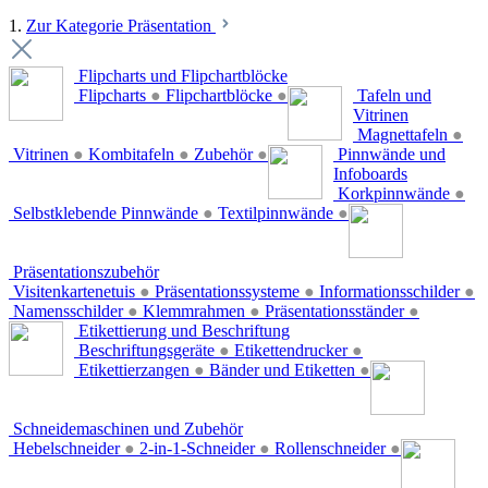
1.
Zur Kategorie Präsentation
Flipcharts und Flipchartblöcke
Flipcharts
●
Flipchartblöcke
●
Tafeln und
Vitrinen
Magnettafeln
●
Vitrinen
●
Kombitafeln
●
Zubehör
●
Pinnwände und
Infoboards
Korkpinnwände
●
Selbstklebende Pinnwände
●
Textilpinnwände
●
Präsentationszubehör
Visitenkartenetuis
●
Präsentationssysteme
●
Informationsschilder
●
Namensschilder
●
Klemmrahmen
●
Präsentationsständer
●
Etikettierung und Beschriftung
Beschriftungsgeräte
●
Etikettendrucker
●
Etikettierzangen
●
Bänder und Etiketten
●
Schneidemaschinen und Zubehör
Hebelschneider
●
2-in-1-Schneider
●
Rollenschneider
●