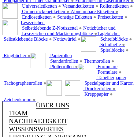
Fotopapier für Tintenstrahldrucker
●
Fotopapier für Laserdrucker
●
Universaletiketten
●
Versandetiketten
●
Rollenetiketten
●
Ordnerrückenetiketten
●
Abnehmbare Etiketten
●
Endlosetiketten
●
Sonstige Etiketten
●
Preisetiketten
●
Lesezeichen
Selbstklebende Z-Notizzettel
●
Notizbücher und
Lesezeichen und Markierungsblöcke
●
Tagebücher
Selbstklebende Blöcke
●
Notizwürfel
●
Schreibblöcke
●
Schulhefte
●
Spiralblöcke
●
Ringbücher
●
Papierollen
Standardrollen
●
Thermorollen
●
Plotterrollen
●
Formulare
Formulare
●
Tabellierpapier
Tachographenrollen
●
Spezialpapier und Karton
Druckerfolien
●
Krepppapier
●
Zeichenkarton
●
ÜBER UNS
TEAM
NACHHALTIGKEIT
WISSENSWERTES
LIEFERUNG & VERSAND