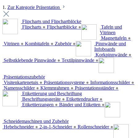
1.
Zur Kategorie Präsentation
Flipcharts und Flipchartblöcke
Flipcharts
●
Flipchartblöcke
●
Tafeln und
Vitrinen
Magnettafeln
●
Vitrinen
●
Kombitafeln
●
Zubehör
●
Pinnwände und
Infoboards
Korkpinnwände
●
Selbstklebende Pinnwände
●
Textilpinnwände
●
Präsentationszubehör
Visitenkartenetuis
●
Präsentationssysteme
●
Informationsschilder
●
Namensschilder
●
Klemmrahmen
●
Präsentationsständer
●
Etikettierung und Beschriftung
Beschriftungsgeräte
●
Etikettendrucker
●
Etikettierzangen
●
Bänder und Etiketten
●
Schneidemaschinen und Zubehör
Hebelschneider
●
2-in-1-Schneider
●
Rollenschneider
●