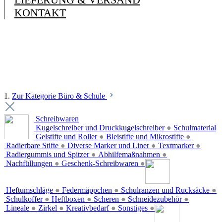
KONTAKT
1.
Zur Kategorie Büro & Schule
Schreibwaren
Kugelschreiber und Druckkugelschreiber
●
Schulmaterial
Gelstifte und Roller
●
Bleistifte und Mikrostifte
●
Radierbare Stifte
●
Diverse Marker und Liner
●
Textmarker
●
Radiergummis und Spitzer
●
Abhilfemaßnahmen
●
Nachfüllungen
●
Geschenk-Schreibwaren
●
Heftumschläge
●
Federmäppchen
●
Schulranzen und Rucksäcke
●
Schulkoffer
●
Heftboxen
●
Scheren
●
Schneidezubehör
●
Lineale
●
Zirkel
●
Kreativbedarf
●
Sonstiges
●