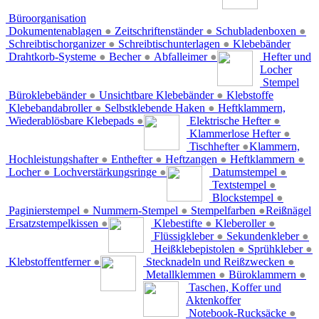
Büroorganisation
Dokumentenablagen
●
Zeitschriftenständer
●
Schubladenboxen
●
Schreibtischorganizer
●
Schreibtischunterlagen
●
Klebebänder
Drahtkorb-Systeme
●
Becher
●
Abfalleimer
●
Hefter und
Locher
Stempel
Büroklebebänder
●
Unsichtbare Klebebänder
●
Klebstoffe
Klebebandabroller
●
Selbstklebende Haken
●
Heftklammern,
Wiederablösbare Klebepads
●
Elektrische Hefter
●
Klammerlose Hefter
●
Tischhefter
●
Klammern,
Hochleistungshafter
●
Enthefter
●
Heftzangen
●
Heftklammern
●
Locher
●
Lochverstärkungsringe
●
Datumstempel
●
Textstempel
●
Blockstempel
●
Paginierstempel
●
Nummern-Stempel
●
Stempelfarben
●
Reißnägel
Ersatzstempelkissen
●
Klebestifte
●
Kleberoller
●
Flüssigkleber
●
Sekundenkleber
●
Heißklebepistolen
●
Sprühkleber
●
Klebstoffentferner
●
Stecknadeln und Reißzwecken
●
Metallklemmen
●
Büroklammern
●
Taschen, Koffer und
Aktenkoffer
Notebook-Rucksäcke
●