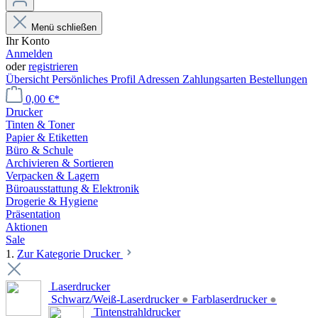
Menü schließen
Ihr Konto
Anmelden
oder
registrieren
Übersicht
Persönliches Profil
Adressen
Zahlungsarten
Bestellungen
0,00 €*
Drucker
Tinten & Toner
Papier & Etiketten
Büro & Schule
Archivieren & Sortieren
Verpacken & Lagern
Büroausstattung & Elektronik
Drogerie & Hygiene
Präsentation
Aktionen
Sale
1.
Zur Kategorie Drucker
Laserdrucker
Schwarz/Weiß-Laserdrucker
●
Farblaserdrucker
●
Tintenstrahldrucker