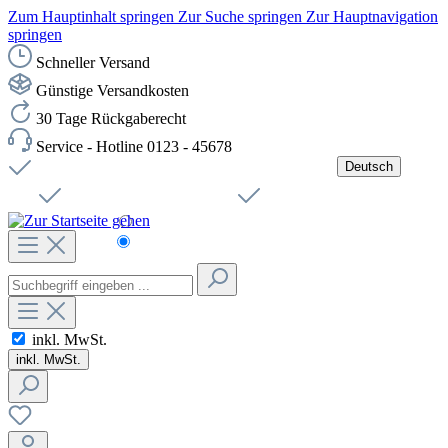
Zum Hauptinhalt springen
Zur Suche springen
Zur Hauptnavigation
springen
Schneller Versand
Günstige Versandkosten
30 Tage Rückgaberecht
Service - Hotline 0123 - 45678
Deutsch
Versandkostenfreie Lieferung ab 49,00€ Netto
Jobs
Sichere SSL-Verbindung
Schnelle Lieferung
Čeština
Helpdesk
Nachhaltigkeit
Deutsch
inkl. MwSt.
inkl. MwSt.