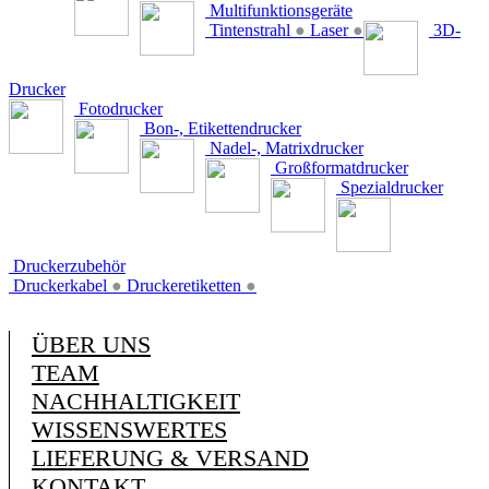
Multifunktionsgeräte
Tintenstrahl
●
Laser
●
3D-
Drucker
Fotodrucker
Bon-, Etikettendrucker
Nadel-, Matrixdrucker
Großformatdrucker
Spezialdrucker
Druckerzubehör
Druckerkabel
●
Druckeretiketten
●
ÜBER UNS
TEAM
NACHHALTIGKEIT
WISSENSWERTES
LIEFERUNG & VERSAND
KONTAKT