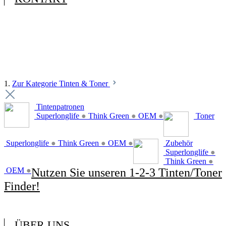
1.
Zur Kategorie Tinten & Toner
Tintenpatronen
Superlonglife
●
Think Green
●
OEM
●
Toner
Superlonglife
●
Think Green
●
OEM
●
Zubehör
Superlonglife
●
Think Green
●
OEM
●
Nutzen Sie unseren 1-2-3 Tinten/Toner
Finder!
ÜBER UNS