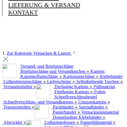
LIEFERUNG & VERSAND
KONTAKT
1.
Zur Kategorie Verpacken & Lagern
Versand- und Briefumschläge
Briefumschläge und Versandtaschen
●
Kartons
Kunststoffumschläge
●
Kartonumschläge
●
Klebebänder
Luftpolsterumschläge
●
Lieferscheine
●
Selbstklebende Taschen
●
Versandzubehör
●
Dreilagige Kartons
●
Füllmaterial
Fünflagige Kartons
●
Folien
Schnellverschlussbeutel
Schnellverschluss- und Versandkartons
●
Umzugskartons
●
Transportrollen
●
Packbänder
●
Spezialbänder
●
Papierbänder
●
Verpackungsmaterial
Doppelseitige Klebebänder
●
Abwickler
●
Luftpolsterkissen
●
Papierfüllmaterial
●