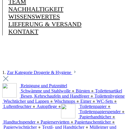
TEAM
NACHHALTIGKEIT
WISSENSWERTES
LIEFERUNG & VERSAND
KONTAKT
1.
Zur Kategorie Drogerie & Hygiene
Reinigung und Putzmittel
Schwämme und Stahlwolle
●
Bürsten
●
Toilettenartikel
Besen, Kehrschaufeln und Handfeger
●
Toilettenhygiene
Wischtücher und Lappen
●
Wischmops
●
Eimer
●
WC-Sets
●
Luftentfeuchter
●
Autopflege
●
Toilettenpapier
●
Toilettenpapierspender
●
Papierhandtücher
●
Handtuchspender
●
Papierservietten
●
Papiertaschentücher
●
Papierwischtücher
●
Textil- und Handtücher
●
Mülleimer und