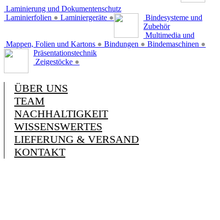
Laminierung und Dokumentenschutz
Laminierfolien
●
Laminiergeräte
●
Bindesysteme und
Zubehör
Multimedia und
Mappen, Folien und Kartons
●
Bindungen
●
Bindemaschinen
●
Präsentationstechnik
Zeigestöcke
●
ÜBER UNS
TEAM
NACHHALTIGKEIT
WISSENSWERTES
LIEFERUNG & VERSAND
KONTAKT