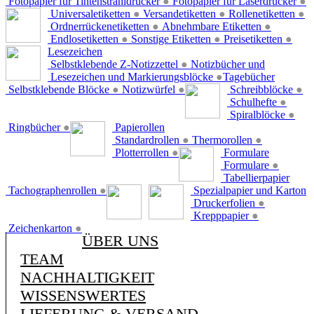
Fotopapier für Tintenstrahldrucker
●
Fotopapier für Laserdrucker
●
Universaletiketten
●
Versandetiketten
●
Rollenetiketten
●
Ordnerrückenetiketten
●
Abnehmbare Etiketten
●
Endlosetiketten
●
Sonstige Etiketten
●
Preisetiketten
●
Lesezeichen
Selbstklebende Z-Notizzettel
●
Notizbücher und
Lesezeichen und Markierungsblöcke
●
Tagebücher
Selbstklebende Blöcke
●
Notizwürfel
●
Schreibblöcke
●
Schulhefte
●
Spiralblöcke
●
Ringbücher
●
Papierollen
Standardrollen
●
Thermorollen
●
Plotterrollen
●
Formulare
Formulare
●
Tabellierpapier
Tachographenrollen
●
Spezialpapier und Karton
Druckerfolien
●
Krepppapier
●
Zeichenkarton
●
ÜBER UNS
TEAM
NACHHALTIGKEIT
WISSENSWERTES
LIEFERUNG & VERSAND