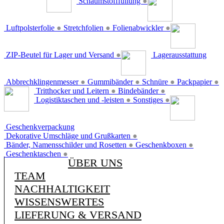
Schaumstofffüllung
●
Luftpolsterfolie
●
Stretchfolien
●
Folienabwickler
●
ZIP-Beutel für Lager und Versand
●
Lagerausstattung
Abbrechklingenmesser
●
Gummibänder
●
Schnüre
●
Packpapier
●
Tritthocker und Leitern
●
Bindebänder
●
Logistiktaschen und -leisten
●
Sonstiges
●
Geschenkverpackung
Dekorative Umschläge und Grußkarten
●
Bänder, Namensschilder und Rosetten
●
Geschenkboxen
●
Geschenktaschen
●
ÜBER UNS
TEAM
NACHHALTIGKEIT
WISSENSWERTES
LIEFERUNG & VERSAND