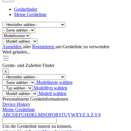
Gerätefinder
Meine Geräteliste
Anmelden
oder
Registrieren
um Geräteliste zu verwenden
Wird geladen...
Geräte- und Zubehör Finder
x
Modellserie wählen
Modelltyp wählen
Modell wählen
Personalisierte Geräteinformationen
Device History
Meine Geräteliste
A
B
C
D
E
F
G
H
I
J
K
L
M
N
O
P
Q
R
S
T
U
V
W
X
Y
Z
A
Z
0
9
Um die Geräteliste nutzen zu können,