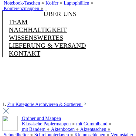
Notebook-Taschen
●
Koffer
●
Laptophüllen
●
Konferenzmappen
●
ÜBER UNS
TEAM
NACHHALTIGKEIT
WISSENSWERTES
LIEFERUNG & VERSAND
KONTAKT
1.
Zur Kategorie Archivieren & Sortieren
Ordner und Mappen
Klassische Papiermappen
●
mit Gummiband
●
mit Bändern
●
Aktenboxen
●
Aktentaschen
●
Schnellhefter
●
Schreibunterlagen
●
Klemmschienen
●
Veranstalter