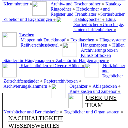
Klemmbretter
●
Archiv- und Taschenordner
●
Katalog-
Ringordner
●
Hebelordner
●
und
Register und Trennblätter
●
Sortierbücher
Zubehör und Ergänzungen
●
Katalogbücher
●
Etuis,
Sortierbücher
●
Umschläge,
Unterschriftenbücher
●
Taschen
Mappen mit Druckknopf
●
Textiltaschen
●
Hängesysteme
Reißverschlussbeutel
●
Hängemappen
●
Hüllen
Archivierungsboxen
Kunststoffboxen
Ständer für Hängemappen
●
Zubehör für Hängemappen
●
Klarsichthüllen
●
Diverse Hüllen
●
Notizbücher
und
Tagebücher
Zeitschriftenständer
●
Papierarchivboxen
●
Archivierungsklammern
●
Organizer
●
Ablageboxen
●
Karteikästen und Zubehör
●
ÜBER UNS
TEAM
Notizbücher und Berichtshefte
●
Tagebücher und Organisatoren
●
NACHHALTIGKEIT
WISSENSWERTES