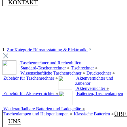
KONTAKT
1.
Zur Kategorie Büroausstattung & Elektronik
Taschenrechner und Rechenhilfen
Standard-Taschenrechner
●
Tischrechner
●
Wissenschaftliche Taschenrechner
●
Druckrechner
●
Zubehör für Taschenrechner
●
Aktenvernichter und
Zubehör
Aktenvernichter
●
Zubehör für Aktenvernichter
●
Batterien, Taschenlampen
Wiederaufladbare Batterien und Ladegeräte
●
ÜBE
Taschenlampen und Halogenlampen
●
Klassische Batterien
●
UNS