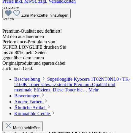
Preise inkl. MwSt. zzgl. Versandkosten
92,83 €*
Zum Merkzettel hinzufügen
-20
%
Premium-Qualität neu definiert!
Mit den ausdauernden
Performance-Produkten von
SUPER LONGLIFE drucken Sie
bis zu 80% mehr Seiten
gegenüber dem teuren
Originalprodukt und sparen dabei
auch noch Geld.
Beschreibung
Superlonglife Kyocera 1T02NT0NL0 / TK-
5160K Toner schwarz steht für Premium-Qualität und
maximale Effizienz. Diese Toner bie…
Mehr
Bewertungen
Andere Farben
Ähnliche Artikel
Kompatible Geräte
Menü schließen