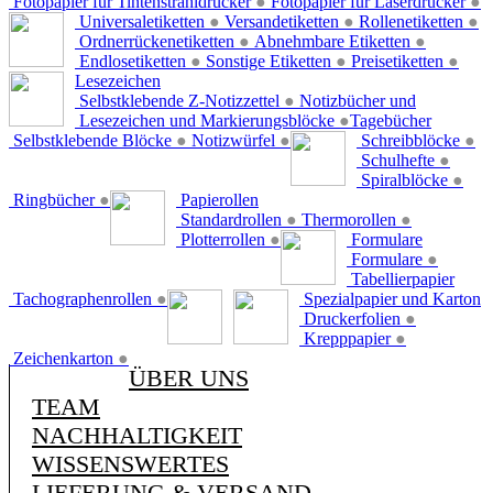
Fotopapier für Tintenstrahldrucker
●
Fotopapier für Laserdrucker
●
Universaletiketten
●
Versandetiketten
●
Rollenetiketten
●
Ordnerrückenetiketten
●
Abnehmbare Etiketten
●
Endlosetiketten
●
Sonstige Etiketten
●
Preisetiketten
●
Lesezeichen
Selbstklebende Z-Notizzettel
●
Notizbücher und
Lesezeichen und Markierungsblöcke
●
Tagebücher
Selbstklebende Blöcke
●
Notizwürfel
●
Schreibblöcke
●
Schulhefte
●
Spiralblöcke
●
Ringbücher
●
Papierollen
Standardrollen
●
Thermorollen
●
Plotterrollen
●
Formulare
Formulare
●
Tabellierpapier
Tachographenrollen
●
Spezialpapier und Karton
Druckerfolien
●
Krepppapier
●
Zeichenkarton
●
ÜBER UNS
TEAM
NACHHALTIGKEIT
WISSENSWERTES
LIEFERUNG & VERSAND