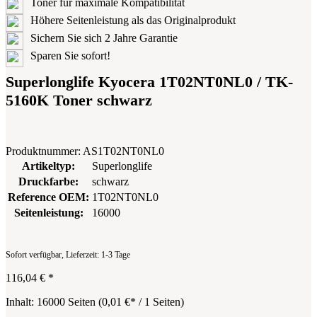
Toner für maximale Kompatibilität
Höhere Seitenleistung als das Originalprodukt
Sichern Sie sich 2 Jahre Garantie
Sparen Sie sofort!
Superlonglife Kyocera 1T02NT0NL0 / TK-
5160K Toner schwarz
Produktnummer:
AS1T02NT0NL0
Artikeltyp:
Superlonglife
Druckfarbe:
schwarz
Reference OEM:
1T02NT0NL0
Seitenleistung:
16000
Sofort verfügbar, Lieferzeit: 1-3 Tage
116,04 €
*
Inhalt:
16000 Seiten
(
0,01 €
* / 1 Seiten)