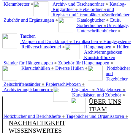
Klemmbretter
●
Archiv- und Taschenordner
●
Katalog-
Ringordner
●
Hebelordner
●
und
Register und Trennblätter
●
Sortierbücher
Zubehör und Ergänzungen
●
Katalogbücher
●
Etuis,
Sortierbücher
●
Umschläge,
Unterschriftenbücher
●
Taschen
Mappen mit Druckknopf
●
Textiltaschen
●
Hängesysteme
Reißverschlussbeutel
●
Hängemappen
●
Hüllen
Archivierungsboxen
Kunststoffboxen
Ständer für Hängemappen
●
Zubehör für Hängemappen
●
Klarsichthüllen
●
Diverse Hüllen
●
Notizbücher
und
Tagebücher
Zeitschriftenständer
●
Papierarchivboxen
●
Archivierungsklammern
●
Organizer
●
Ablageboxen
●
Karteikästen und Zubehör
●
ÜBER UNS
TEAM
Notizbücher und Berichtshefte
●
Tagebücher und Organisatoren
●
NACHHALTIGKEIT
WISSENSWERTES