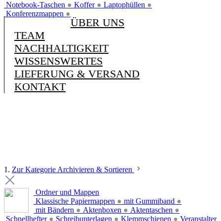
Notebook-Taschen
●
Koffer
●
Laptophüllen
●
Konferenzmappen
●
ÜBER UNS
TEAM
NACHHALTIGKEIT
WISSENSWERTES
LIEFERUNG & VERSAND
KONTAKT
1.
Zur Kategorie Archivieren & Sortieren
Ordner und Mappen
Klassische Papiermappen
●
mit Gummiband
●
mit Bändern
●
Aktenboxen
●
Aktentaschen
●
Schnellhefter
●
Schreibunterlagen
●
Klemmschienen
●
Veranstalter