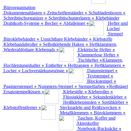
Büroorganisation
Dokumentenablagen
●
Zeitschriftenständer
●
Schubladenboxen
●
Schreibtischorganizer
●
Schreibtischunterlagen
●
Klebebänder
Drahtkorb-Systeme
●
Becher
●
Abfalleimer
●
Hefter und
Locher
Stempel
Büroklebebänder
●
Unsichtbare Klebebänder
●
Klebstoffe
Klebebandabroller
●
Selbstklebende Haken
●
Heftklammern,
Wiederablösbare Klebepads
●
Elektrische Hefter
●
Klammerlose Hefter
●
Tischhefter
●
Klammern,
Hochleistungshafter
●
Enthefter
●
Heftzangen
●
Heftklammern
●
Locher
●
Lochverstärkungsringe
●
Datumstempel
●
Textstempel
●
Blockstempel
●
Paginierstempel
●
Nummern-Stempel
●
Stempelfarben
●
Reißnägel
Ersatzstempelkissen
●
Klebestifte
●
Kleberoller
●
Flüssigkleber
●
Sekundenkleber
●
Heißklebepistolen
●
Sprühkleber
●
Klebstoffentferner
●
Stecknadeln und Reißzwecken
●
Metallklemmen
●
Büroklammern
●
Taschen, Koffer und
Aktenkoffer
Notebook-Rucksäcke
●