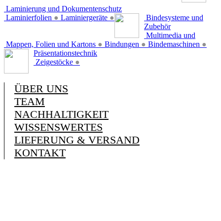
Laminierung und Dokumentenschutz
Laminierfolien
●
Laminiergeräte
●
Bindesysteme und
Zubehör
Multimedia und
Mappen, Folien und Kartons
●
Bindungen
●
Bindemaschinen
●
Präsentationstechnik
Zeigestöcke
●
ÜBER UNS
TEAM
NACHHALTIGKEIT
WISSENSWERTES
LIEFERUNG & VERSAND
KONTAKT