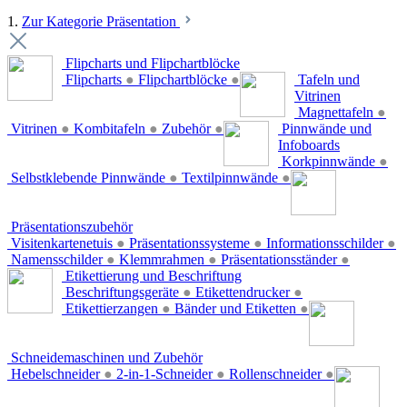
1.
Zur Kategorie Präsentation
Flipcharts und Flipchartblöcke
Flipcharts
●
Flipchartblöcke
●
Tafeln und
Vitrinen
Magnettafeln
●
Vitrinen
●
Kombitafeln
●
Zubehör
●
Pinnwände und
Infoboards
Korkpinnwände
●
Selbstklebende Pinnwände
●
Textilpinnwände
●
Präsentationszubehör
Visitenkartenetuis
●
Präsentationssysteme
●
Informationsschilder
●
Namensschilder
●
Klemmrahmen
●
Präsentationsständer
●
Etikettierung und Beschriftung
Beschriftungsgeräte
●
Etikettendrucker
●
Etikettierzangen
●
Bänder und Etiketten
●
Schneidemaschinen und Zubehör
Hebelschneider
●
2-in-1-Schneider
●
Rollenschneider
●