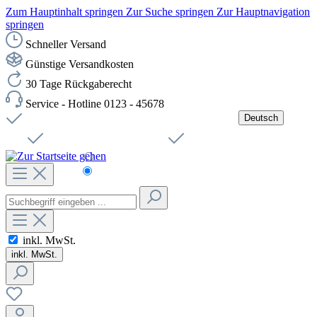
Zum Hauptinhalt springen
Zur Suche springen
Zur Hauptnavigation
springen
Schneller Versand
Günstige Versandkosten
30 Tage Rückgaberecht
Service - Hotline 0123 - 45678
Deutsch
Versandkostenfreie Lieferung ab 49,00€ Netto
Jobs
Sichere SSL-Verbindung
Schnelle Lieferung
Čeština
Helpdesk
Nachhaltigkeit
Deutsch
inkl. MwSt.
inkl. MwSt.