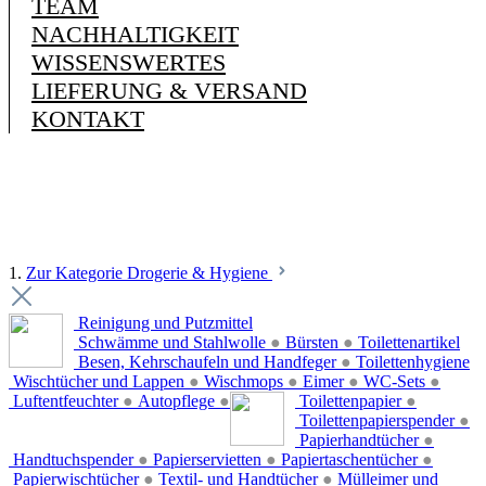
TEAM
NACHHALTIGKEIT
WISSENSWERTES
LIEFERUNG & VERSAND
KONTAKT
1.
Zur Kategorie Drogerie & Hygiene
Reinigung und Putzmittel
Schwämme und Stahlwolle
●
Bürsten
●
Toilettenartikel
Besen, Kehrschaufeln und Handfeger
●
Toilettenhygiene
Wischtücher und Lappen
●
Wischmops
●
Eimer
●
WC-Sets
●
Luftentfeuchter
●
Autopflege
●
Toilettenpapier
●
Toilettenpapierspender
●
Papierhandtücher
●
Handtuchspender
●
Papierservietten
●
Papiertaschentücher
●
Papierwischtücher
●
Textil- und Handtücher
●
Mülleimer und