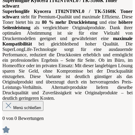
Superlonglife Kyocera 1T02NT0NL0 / TK-5160K Toner
schwarz
Superlonglife Kyocera 1T02NT0NL0 / TK-5160K Toner
schwarz
steht für Premium-Qualität und maximale Effizienz. Diese
Toner bietet bis zu
80 % mehr Druckleistung
und eine
höhere
Seitenleistung
als vergleichbare Originalprodukte. Dank ihrer
optimalen Abstimmung ist sie für eine Vielzahl von
Druckermodellen geeignet und gewährleistet eine
maximale
Kompatibilität
bei gleichbleibend hoher Qualität. Die
SuperLongLife-Technologie sorgt für eine ausdauernde
Performance, reduziert die Druckkosten erheblich und ermöglicht
ein professionelles Ergebnis – Seite für Seite. Ob im Büro, im
Homeoffice oder im privaten Einsatz: Mit dieser langlebigen Lösung
sparen Sie Geld, ohne Kompromisse bei der Druckqualität
einzugehen. Diese Variante ist deutlich günstiger als das
Originalprodukt und überzeugt durch ein hervorragendes Preis-
Leistungs-Verhältnis. Alternativprodukte liefern dieselbe
Druckqualität und Zuverlässigkeit wie Originalprodukte – bei
deutlich geringeren Kosten.
Menü schließen
0 von 0 Bewertungen