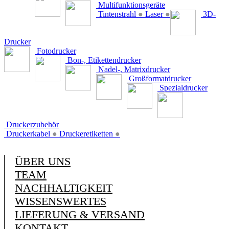
Multifunktionsgeräte
Tintenstrahl
●
Laser
●
3D-
Drucker
Fotodrucker
Bon-, Etikettendrucker
Nadel-, Matrixdrucker
Großformatdrucker
Spezialdrucker
Druckerzubehör
Druckerkabel
●
Druckeretiketten
●
ÜBER UNS
TEAM
NACHHALTIGKEIT
WISSENSWERTES
LIEFERUNG & VERSAND
KONTAKT