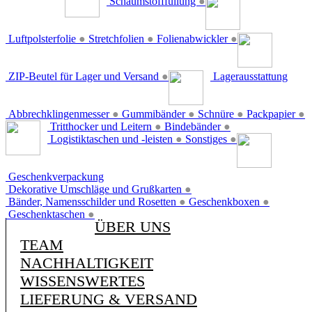
Schaumstofffüllung
●
Luftpolsterfolie
●
Stretchfolien
●
Folienabwickler
●
ZIP-Beutel für Lager und Versand
●
Lagerausstattung
Abbrechklingenmesser
●
Gummibänder
●
Schnüre
●
Packpapier
●
Tritthocker und Leitern
●
Bindebänder
●
Logistiktaschen und -leisten
●
Sonstiges
●
Geschenkverpackung
Dekorative Umschläge und Grußkarten
●
Bänder, Namensschilder und Rosetten
●
Geschenkboxen
●
Geschenktaschen
●
ÜBER UNS
TEAM
NACHHALTIGKEIT
WISSENSWERTES
LIEFERUNG & VERSAND