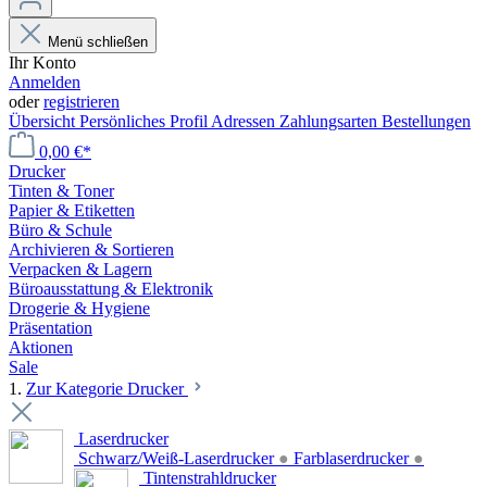
Menü schließen
Ihr Konto
Anmelden
oder
registrieren
Übersicht
Persönliches Profil
Adressen
Zahlungsarten
Bestellungen
0,00 €*
Drucker
Tinten & Toner
Papier & Etiketten
Büro & Schule
Archivieren & Sortieren
Verpacken & Lagern
Büroausstattung & Elektronik
Drogerie & Hygiene
Präsentation
Aktionen
Sale
1.
Zur Kategorie Drucker
Laserdrucker
Schwarz/Weiß-Laserdrucker
●
Farblaserdrucker
●
Tintenstrahldrucker