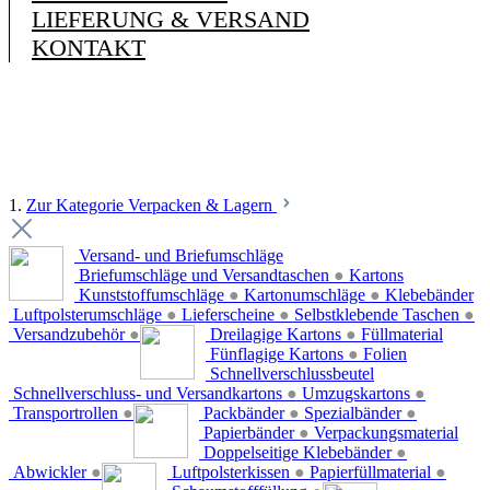
LIEFERUNG & VERSAND
KONTAKT
1.
Zur Kategorie Verpacken & Lagern
Versand- und Briefumschläge
Briefumschläge und Versandtaschen
●
Kartons
Kunststoffumschläge
●
Kartonumschläge
●
Klebebänder
Luftpolsterumschläge
●
Lieferscheine
●
Selbstklebende Taschen
●
Versandzubehör
●
Dreilagige Kartons
●
Füllmaterial
Fünflagige Kartons
●
Folien
Schnellverschlussbeutel
Schnellverschluss- und Versandkartons
●
Umzugskartons
●
Transportrollen
●
Packbänder
●
Spezialbänder
●
Papierbänder
●
Verpackungsmaterial
Doppelseitige Klebebänder
●
Abwickler
●
Luftpolsterkissen
●
Papierfüllmaterial
●