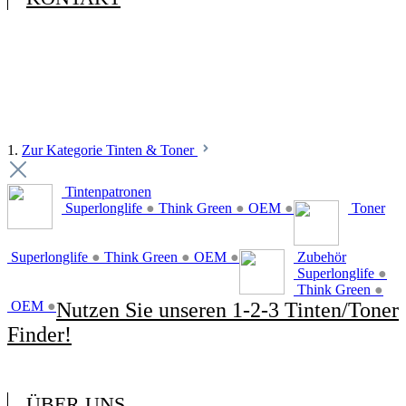
1.
Zur Kategorie Tinten & Toner
Tintenpatronen
Superlonglife
●
Think Green
●
OEM
●
Toner
Superlonglife
●
Think Green
●
OEM
●
Zubehör
Superlonglife
●
Think Green
●
OEM
●
Nutzen Sie unseren 1-2-3 Tinten/Toner
Finder!
ÜBER UNS