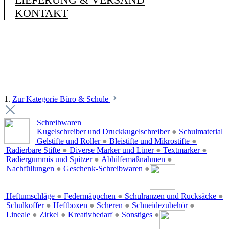
KONTAKT
1.
Zur Kategorie Büro & Schule
Schreibwaren
Kugelschreiber und Druckkugelschreiber
●
Schulmaterial
Gelstifte und Roller
●
Bleistifte und Mikrostifte
●
Radierbare Stifte
●
Diverse Marker und Liner
●
Textmarker
●
Radiergummis und Spitzer
●
Abhilfemaßnahmen
●
Nachfüllungen
●
Geschenk-Schreibwaren
●
Heftumschläge
●
Federmäppchen
●
Schulranzen und Rucksäcke
●
Schulkoffer
●
Heftboxen
●
Scheren
●
Schneidezubehör
●
Lineale
●
Zirkel
●
Kreativbedarf
●
Sonstiges
●