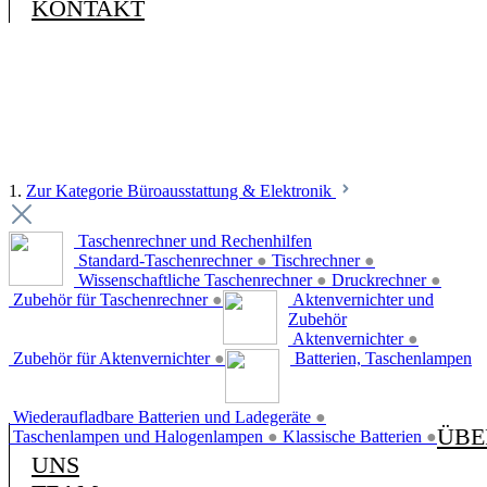
KONTAKT
1.
Zur Kategorie Büroausstattung & Elektronik
Taschenrechner und Rechenhilfen
Standard-Taschenrechner
●
Tischrechner
●
Wissenschaftliche Taschenrechner
●
Druckrechner
●
Zubehör für Taschenrechner
●
Aktenvernichter und
Zubehör
Aktenvernichter
●
Zubehör für Aktenvernichter
●
Batterien, Taschenlampen
Wiederaufladbare Batterien und Ladegeräte
●
ÜBE
Taschenlampen und Halogenlampen
●
Klassische Batterien
●
UNS