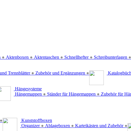
n
●
Aktenboxen
●
Aktentaschen
●
Schnellhefter
●
Schreibunterlagen
und Trennblätter
●
Zubehör und Ergänzungen
●
Katalogbüc
Hängesysteme
Hängemappen
●
Ständer für Hängemappen
●
Zubehör für H
●
Kunststoffboxen
Organizer
●
Ablageboxen
●
Karteikästen und Zubehör
●