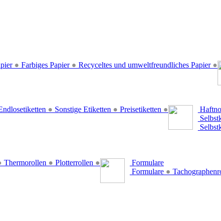
pier
●
Farbiges Papier
●
Recyceltes und umweltfreundliches Papier
●
ndlosetiketten
●
Sonstige Etiketten
●
Preisetiketten
●
Haftno
Selbst
Selbst
●
Thermorollen
●
Plotterrollen
●
Formulare
Formulare
●
Tachographenr