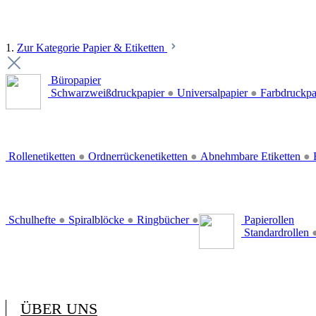
1.
Zur Kategorie Papier & Etiketten
Büropapier
Schwarzweißdruckpapier
●
Universalpapier
●
Farbdruckpa
Rollenetiketten
●
Ordnerrückenetiketten
●
Abnehmbare Etiketten
●
E
Schulhefte
●
Spiralblöcke
●
Ringbücher
●
Papierollen
Standardrollen
ÜBER UNS