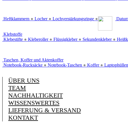
Heftklammern
●
Locher
●
Lochverstärkungsringe
●
Datum
Klebstoffe
Klebestifte
●
Kleberoller
●
Flüssigkleber
●
Sekundenkleber
●
Heißk
Taschen, Koffer und Aktenkoffer
Notebook-Rucksäcke
●
Notebook-Taschen
●
Koffer
●
Laptophülle
ÜBER UNS
TEAM
NACHHALTIGKEIT
WISSENSWERTES
LIEFERUNG & VERSAND
KONTAKT