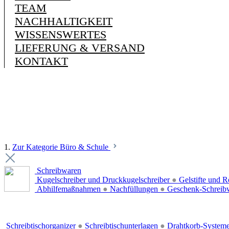
TEAM
NACHHALTIGKEIT
WISSENSWERTES
LIEFERUNG & VERSAND
KONTAKT
1.
Zur Kategorie Büro & Schule
Schreibwaren
Kugelschreiber und Druckkugelschreiber
●
Gelstifte und R
Abhilfemaßnahmen
●
Nachfüllungen
●
Geschenk-Schreib
Schreibtischorganizer
●
Schreibtischunterlagen
●
Drahtkorb-System