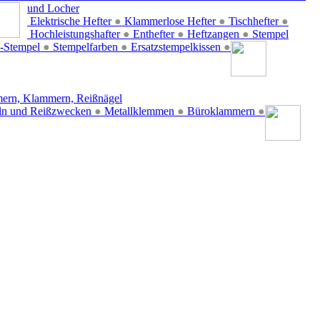
und Locher
Elektrische Hefter
●
Klammerlose Hefter
●
Tischhefter
●
Hochleistungshafter
●
Enthefter
●
Heftzangen
●
Stempel
-Stempel
●
Stempelfarben
●
Ersatzstempelkissen
●
ern, Klammern, Reißnägel
ln und Reißzwecken
●
Metallklemmen
●
Büroklammern
●