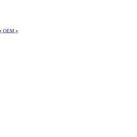
●
OEM
●