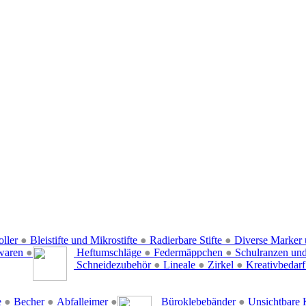
oller
●
Bleistifte und Mikrostifte
●
Radierbare Stifte
●
Diverse Marker 
waren
●
Heftumschläge
●
Federmäppchen
●
Schulranzen un
Schneidezubehör
●
Lineale
●
Zirkel
●
Kreativbedar
e
●
Becher
●
Abfalleimer
●
Büroklebebänder
●
Unsichtbare 