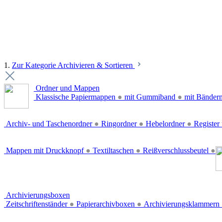
1.
Zur Kategorie Archivieren & Sortieren
Ordner und Mappen
Klassische Papiermappen
●
mit Gummiband
●
mit Bänder
Archiv- und Taschenordner
●
Ringordner
●
Hebelordner
●
Register 
Mappen mit Druckknopf
●
Textiltaschen
●
Reißverschlussbeutel
●
Archivierungsboxen
Zeitschriftenständer
●
Papierarchivboxen
●
Archivierungsklammern