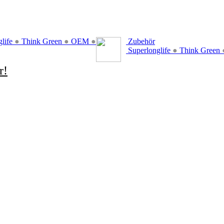
glife
●
Think Green
●
OEM
●
Zubehör
Superlonglife
●
Think Green
r!