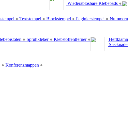
Wiederablösbare Klebepads
●
stempel
●
Textstempel
●
Blockstempel
●
Paginierstempel
●
Nummern
lebepistolen
●
Sprühkleber
●
Klebstoffentferner
●
Heftklamm
Stecknade
n
●
Konferenzmappen
●