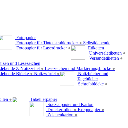
Fotopapier
Fotopapier für Tintenstrahldrucker
●
Selbstklebende
Fotopapier für Laserdrucker
●
Etiketten
Universaletiketten
●
Versandetiketten
●
tizen und Lesezeichen
klebende Z-Notizzettel
●
Lesezeichen und Markierungsblöcke
●
klebende Blöcke
●
Notizwürfel
●
Notizbücher und
Tagebücher
Schreibblöcke
●
ollen
●
Tabellierpapier
Spezialpapier und Karton
Druckerfolien
●
Krepppapier
●
Zeichenkarton
●