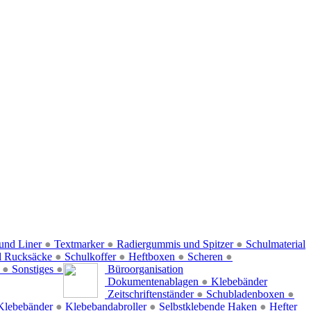
und Liner
●
Textmarker
●
Radiergummis und Spitzer
●
Schulmaterial
d Rucksäcke
●
Schulkoffer
●
Heftboxen
●
Scheren
●
f
●
Sonstiges
●
Büroorganisation
Dokumentenablagen
●
Klebebänder
Zeitschriftenständer
●
Schubladenboxen
●
Klebebänder
●
Klebebandabroller
●
Selbstklebende Haken
●
Hefter