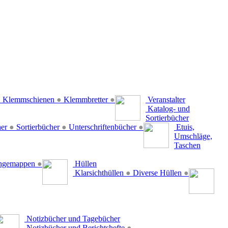
●
Klemmschienen
●
Klemmbretter
●
Veranstalter
Katalog- und
Sortierbücher
her
●
Sortierbücher
●
Unterschriftenbücher
●
Etuis,
Umschläge,
Taschen
ängemappen
●
Hüllen
Klarsichthüllen
●
Diverse Hüllen
●
Notizbücher und Tagebücher
Notizbücher und Berichtshefte
●