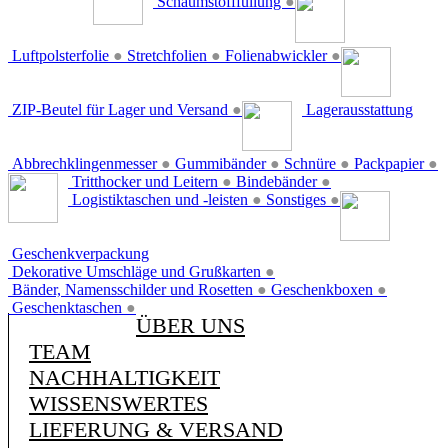
Schaumstofffüllung
●
Luftpolsterfolie
●
Stretchfolien
●
Folienabwickler
●
ZIP-Beutel für Lager und Versand
●
Lagerausstattung
Abbrechklingenmesser
●
Gummibänder
●
Schnüre
●
Packpapier
●
Tritthocker und Leitern
●
Bindebänder
●
Logistiktaschen und -leisten
●
Sonstiges
●
Geschenkverpackung
Dekorative Umschläge und Grußkarten
●
Bänder, Namensschilder und Rosetten
●
Geschenkboxen
●
Geschenktaschen
●
ÜBER UNS
TEAM
NACHHALTIGKEIT
WISSENSWERTES
LIEFERUNG & VERSAND