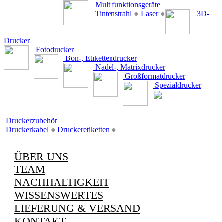
Multifunktionsgeräte
Tintenstrahl
●
Laser
●
3D-
Drucker
Fotodrucker
Bon-, Etikettendrucker
Nadel-, Matrixdrucker
Großformatdrucker
Spezialdrucker
Druckerzubehör
Druckerkabel
●
Druckeretiketten
●
ÜBER UNS
TEAM
NACHHALTIGKEIT
WISSENSWERTES
LIEFERUNG & VERSAND
KONTAKT