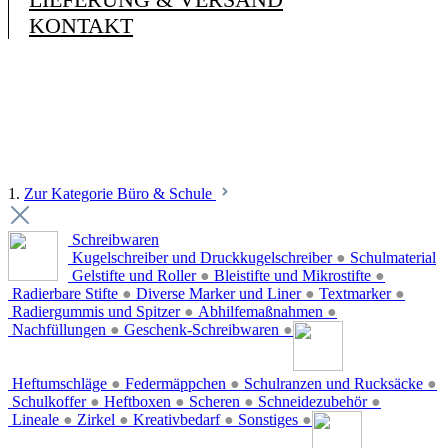
KONTAKT
1.
Zur Kategorie Büro & Schule
Schreibwaren
Kugelschreiber und Druckkugelschreiber
●
Schulmaterial
Gelstifte und Roller
●
Bleistifte und Mikrostifte
●
Radierbare Stifte
●
Diverse Marker und Liner
●
Textmarker
●
Radiergummis und Spitzer
●
Abhilfemaßnahmen
●
Nachfüllungen
●
Geschenk-Schreibwaren
●
Heftumschläge
●
Federmäppchen
●
Schulranzen und Rucksäcke
●
Schulkoffer
●
Heftboxen
●
Scheren
●
Schneidezubehör
●
Lineale
●
Zirkel
●
Kreativbedarf
●
Sonstiges
●