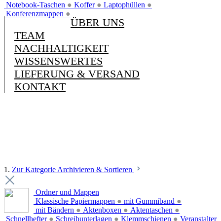
Notebook-Taschen
●
Koffer
●
Laptophüllen
●
Konferenzmappen
●
ÜBER UNS
TEAM
NACHHALTIGKEIT
WISSENSWERTES
LIEFERUNG & VERSAND
KONTAKT
1.
Zur Kategorie Archivieren & Sortieren
Ordner und Mappen
Klassische Papiermappen
●
mit Gummiband
●
mit Bändern
●
Aktenboxen
●
Aktentaschen
●
Schnellhefter
●
Schreibunterlagen
●
Klemmschienen
●
Veranstalter