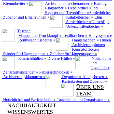
Klemmbretter
●
Archiv- und Taschenordner
●
Katalog-
Ringordner
●
Hebelordner
●
und
Register und Trennblätter
●
Sortierbücher
Zubehör und Ergänzungen
●
Katalogbücher
●
Etuis,
Sortierbücher
●
Umschläge,
Unterschriftenbücher
●
Taschen
Mappen mit Druckknopf
●
Textiltaschen
●
Hängesysteme
Reißverschlussbeutel
●
Hängemappen
●
Hüllen
Archivierungsboxen
Kunststoffboxen
Ständer für Hängemappen
●
Zubehör für Hängemappen
●
Klarsichthüllen
●
Diverse Hüllen
●
Notizbücher
und
Tagebücher
Zeitschriftenständer
●
Papierarchivboxen
●
Archivierungsklammern
●
Organizer
●
Ablageboxen
●
Karteikästen und Zubehör
●
ÜBER UNS
TEAM
Notizbücher und Berichtshefte
●
Tagebücher und Organisatoren
●
NACHHALTIGKEIT
WISSENSWERTES