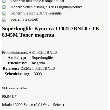
Toner für maximale Kompatibilität
Höhere Seitenleistung als das Originalprodukt
Sichern Sie sich 2 Jahre Garantie
Sparen Sie sofort!
Superlonglife Kyocera 1T02L7BNL0 / TK-
8345M Toner magenta
Produktnummer:
AS1T02L7BNL0
Artikeltyp:
Superlonglife
Druckfarbe:
magenta
Reference OEM:
1T02L7BNL0
Seitenleistung:
13000
Nicht mehr verfügbar
96,84 €
*
Inhalt:
13000 Seiten
(
0,01 €
* / 1 Seiten)