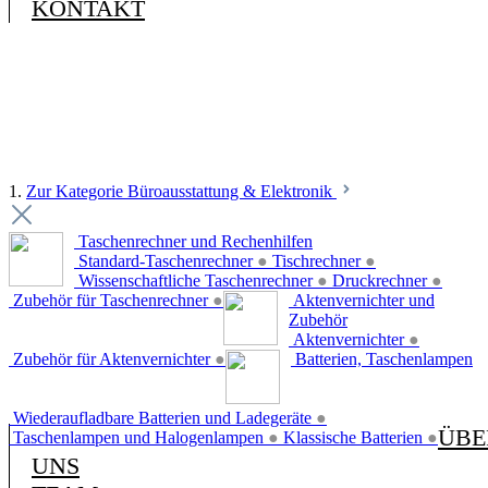
KONTAKT
1.
Zur Kategorie Büroausstattung & Elektronik
Taschenrechner und Rechenhilfen
Standard-Taschenrechner
●
Tischrechner
●
Wissenschaftliche Taschenrechner
●
Druckrechner
●
Zubehör für Taschenrechner
●
Aktenvernichter und
Zubehör
Aktenvernichter
●
Zubehör für Aktenvernichter
●
Batterien, Taschenlampen
Wiederaufladbare Batterien und Ladegeräte
●
ÜBE
Taschenlampen und Halogenlampen
●
Klassische Batterien
●
UNS