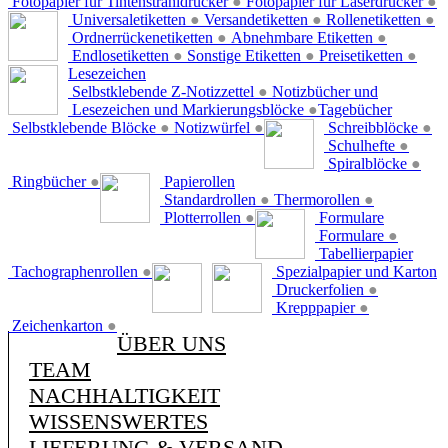
Fotopapier für Tintenstrahldrucker
●
Fotopapier für Laserdrucker
●
Universaletiketten
●
Versandetiketten
●
Rollenetiketten
●
Ordnerrückenetiketten
●
Abnehmbare Etiketten
●
Endlosetiketten
●
Sonstige Etiketten
●
Preisetiketten
●
Lesezeichen
Selbstklebende Z-Notizzettel
●
Notizbücher und
Lesezeichen und Markierungsblöcke
●
Tagebücher
Selbstklebende Blöcke
●
Notizwürfel
●
Schreibblöcke
●
Schulhefte
●
Spiralblöcke
●
Ringbücher
●
Papierollen
Standardrollen
●
Thermorollen
●
Plotterrollen
●
Formulare
Formulare
●
Tabellierpapier
Tachographenrollen
●
Spezialpapier und Karton
Druckerfolien
●
Krepppapier
●
Zeichenkarton
●
ÜBER UNS
TEAM
NACHHALTIGKEIT
WISSENSWERTES
LIEFERUNG & VERSAND