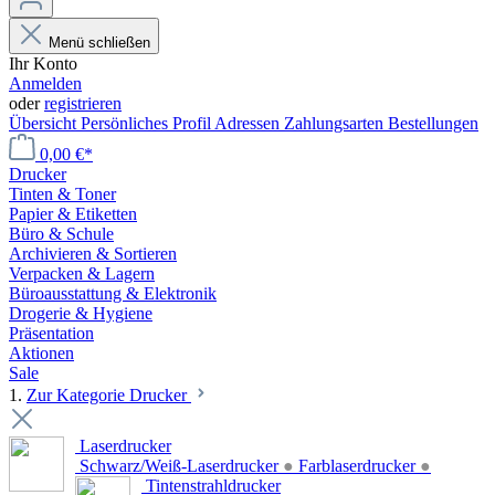
Menü schließen
Ihr Konto
Anmelden
oder
registrieren
Übersicht
Persönliches Profil
Adressen
Zahlungsarten
Bestellungen
0,00 €*
Drucker
Tinten & Toner
Papier & Etiketten
Büro & Schule
Archivieren & Sortieren
Verpacken & Lagern
Büroausstattung & Elektronik
Drogerie & Hygiene
Präsentation
Aktionen
Sale
1.
Zur Kategorie Drucker
Laserdrucker
Schwarz/Weiß-Laserdrucker
●
Farblaserdrucker
●
Tintenstrahldrucker