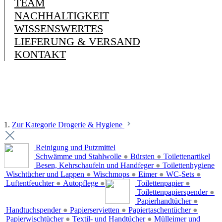
TEAM
NACHHALTIGKEIT
WISSENSWERTES
LIEFERUNG & VERSAND
KONTAKT
1.
Zur Kategorie Drogerie & Hygiene
Reinigung und Putzmittel
Schwämme und Stahlwolle
●
Bürsten
●
Toilettenartikel
Besen, Kehrschaufeln und Handfeger
●
Toilettenhygiene
Wischtücher und Lappen
●
Wischmops
●
Eimer
●
WC-Sets
●
Luftentfeuchter
●
Autopflege
●
Toilettenpapier
●
Toilettenpapierspender
●
Papierhandtücher
●
Handtuchspender
●
Papierservietten
●
Papiertaschentücher
●
Papierwischtücher
●
Textil- und Handtücher
●
Mülleimer und