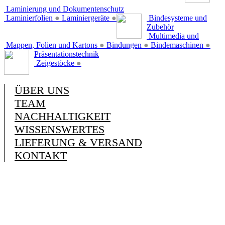
Laminierung und Dokumentenschutz
Laminierfolien
●
Laminiergeräte
●
Bindesysteme und
Zubehör
Multimedia und
Mappen, Folien und Kartons
●
Bindungen
●
Bindemaschinen
●
Präsentationstechnik
Zeigestöcke
●
ÜBER UNS
TEAM
NACHHALTIGKEIT
WISSENSWERTES
LIEFERUNG & VERSAND
KONTAKT