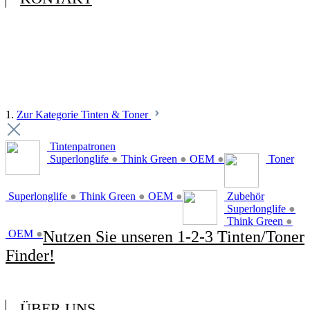
1.
Zur Kategorie Tinten & Toner
Tintenpatronen
Superlonglife
●
Think Green
●
OEM
●
Toner
Superlonglife
●
Think Green
●
OEM
●
Zubehör
Superlonglife
●
Think Green
●
OEM
●
Nutzen Sie unseren 1-2-3 Tinten/Toner
Finder!
ÜBER UNS