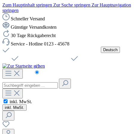
Zum Hauptinhalt springen
Zur Suche springen
Zur Hauptnavigation
springen
Schneller Versand
Günstige Versandkosten
30 Tage Rückgaberecht
Service - Hotline 0123 - 45678
Deutsch
Versandkostenfreie Lieferung ab 49,00€ Netto
Jobs
Sichere SSL-Verbindung
Schnelle Lieferung
Čeština
Helpdesk
Nachhaltigkeit
Deutsch
inkl. MwSt.
inkl. MwSt.