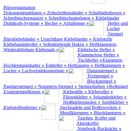
Büroorganisation
Dokumentenablagen
●
Zeitschriftenständer
●
Schubladenboxen
●
Schreibtischorganizer
●
Schreibtischunterlagen
●
Klebebänder
Drahtkorb-Systeme
●
Becher
●
Abfalleimer
●
Hefter und
Locher
Stempel
Büroklebebänder
●
Unsichtbare Klebebänder
●
Klebstoffe
Klebebandabroller
●
Selbstklebende Haken
●
Heftklammern,
Wiederablösbare Klebepads
●
Elektrische Hefter
●
Klammerlose Hefter
●
Tischhefter
●
Klammern,
Hochleistungshafter
●
Enthefter
●
Heftzangen
●
Heftklammern
●
Locher
●
Lochverstärkungsringe
●
Datumstempel
●
Textstempel
●
Blockstempel
●
Paginierstempel
●
Nummern-Stempel
●
Stempelfarben
●
Reißnägel
Ersatzstempelkissen
●
Klebestifte
●
Kleberoller
●
Flüssigkleber
●
Sekundenkleber
●
Heißklebepistolen
●
Sprühkleber
●
Klebstoffentferner
●
Stecknadeln und Reißzwecken
●
Metallklemmen
●
Büroklammern
●
Taschen, Koffer und
Aktenkoffer
Notebook-Rucksäcke
●