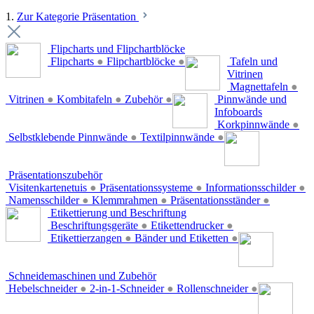
1.
Zur Kategorie Präsentation
Flipcharts und Flipchartblöcke
Flipcharts
●
Flipchartblöcke
●
Tafeln und
Vitrinen
Magnettafeln
●
Vitrinen
●
Kombitafeln
●
Zubehör
●
Pinnwände und
Infoboards
Korkpinnwände
●
Selbstklebende Pinnwände
●
Textilpinnwände
●
Präsentationszubehör
Visitenkartenetuis
●
Präsentationssysteme
●
Informationsschilder
●
Namensschilder
●
Klemmrahmen
●
Präsentationsständer
●
Etikettierung und Beschriftung
Beschriftungsgeräte
●
Etikettendrucker
●
Etikettierzangen
●
Bänder und Etiketten
●
Schneidemaschinen und Zubehör
Hebelschneider
●
2-in-1-Schneider
●
Rollenschneider
●