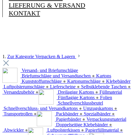
LIEFERUNG & VERSAND
KONTAKT
1.
Zur Kategorie Verpacken & Lagern
Versand- und Briefumschläge
Briefumschläge und Versandtaschen
●
Kartons
Kunststoffumschläge
●
Kartonumschläge
●
Klebebänder
Luftpolsterumschläge
●
Lieferscheine
●
Selbstklebende Taschen
●
Versandzubehör
●
Dreilagige Kartons
●
Füllmaterial
Fünflagige Kartons
●
Folien
Schnellverschlussbeutel
Schnellverschluss- und Versandkartons
●
Umzugskartons
●
Transportrollen
●
Packbänder
●
Spezialbänder
●
Papierbänder
●
Verpackungsmaterial
Doppelseitige Klebebänder
●
Abwickler
●
Luftpolsterkissen
●
Papierfüllmaterial
●