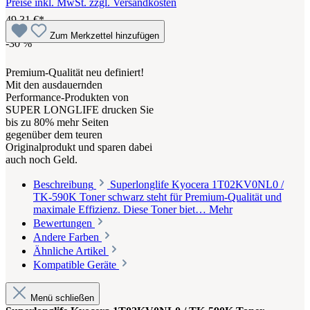
Preise inkl. MwSt. zzgl. Versandkosten
49,31 €*
Zum Merkzettel hinzufügen
-30
%
Premium-Qualität neu definiert!
Mit den ausdauernden
Performance-Produkten von
SUPER LONGLIFE drucken Sie
bis zu 80% mehr Seiten
gegenüber dem teuren
Originalprodukt und sparen dabei
auch noch Geld.
Beschreibung
Superlonglife Kyocera 1T02KV0NL0 /
TK-590K Toner schwarz steht für Premium-Qualität und
maximale Effizienz. Diese Toner biet…
Mehr
Bewertungen
Andere Farben
Ähnliche Artikel
Kompatible Geräte
Menü schließen