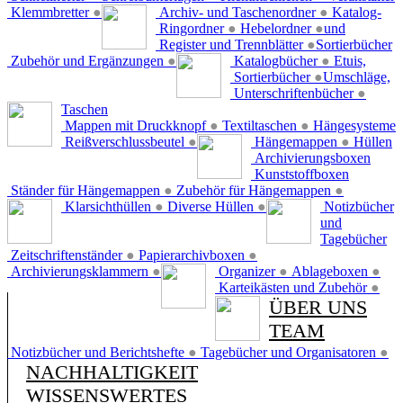
Klemmbretter
●
Archiv- und Taschenordner
●
Katalog-
Ringordner
●
Hebelordner
●
und
Register und Trennblätter
●
Sortierbücher
Zubehör und Ergänzungen
●
Katalogbücher
●
Etuis,
Sortierbücher
●
Umschläge,
Unterschriftenbücher
●
Taschen
Mappen mit Druckknopf
●
Textiltaschen
●
Hängesysteme
Reißverschlussbeutel
●
Hängemappen
●
Hüllen
Archivierungsboxen
Kunststoffboxen
Ständer für Hängemappen
●
Zubehör für Hängemappen
●
Klarsichthüllen
●
Diverse Hüllen
●
Notizbücher
und
Tagebücher
Zeitschriftenständer
●
Papierarchivboxen
●
Archivierungsklammern
●
Organizer
●
Ablageboxen
●
Karteikästen und Zubehör
●
ÜBER UNS
TEAM
Notizbücher und Berichtshefte
●
Tagebücher und Organisatoren
●
NACHHALTIGKEIT
WISSENSWERTES