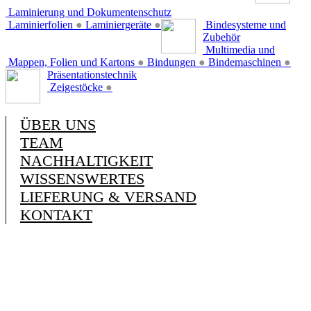
Laminierung und Dokumentenschutz
Laminierfolien
●
Laminiergeräte
●
Bindesysteme und
Zubehör
Multimedia und
Mappen, Folien und Kartons
●
Bindungen
●
Bindemaschinen
●
Präsentationstechnik
Zeigestöcke
●
ÜBER UNS
TEAM
NACHHALTIGKEIT
WISSENSWERTES
LIEFERUNG & VERSAND
KONTAKT