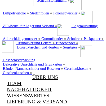
Schaumstofffüllung
●
Luftpolsterfolie
●
Stretchfolien
●
Folienabwickler
●
ZIP-Beutel für Lager und Versand
●
Lagerausstattung
Abbrechklingenmesser
●
Gummibänder
●
Schnüre
●
Packpapier
●
Tritthocker und Leitern
●
Bindebänder
●
Logistiktaschen und -leisten
●
Sonstiges
●
Geschenkverpackung
Dekorative Umschläge und Grußkarten
●
Bänder, Namensschilder und Rosetten
●
Geschenkboxen
●
Geschenktaschen
●
ÜBER UNS
TEAM
NACHHALTIGKEIT
WISSENSWERTES
LIEFERUNG & VERSAND