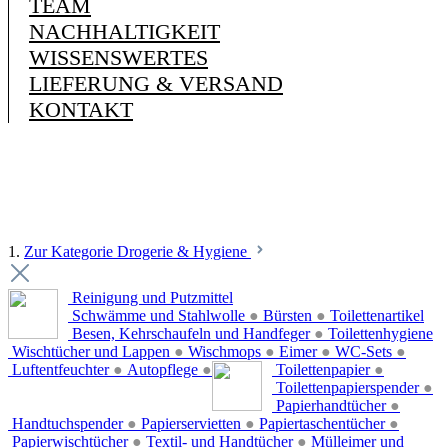
TEAM
NACHHALTIGKEIT
WISSENSWERTES
LIEFERUNG & VERSAND
KONTAKT
1.
Zur Kategorie Drogerie & Hygiene
Reinigung und Putzmittel
Schwämme und Stahlwolle
●
Bürsten
●
Toilettenartikel
Besen, Kehrschaufeln und Handfeger
●
Toilettenhygiene
Wischtücher und Lappen
●
Wischmops
●
Eimer
●
WC-Sets
●
Luftentfeuchter
●
Autopflege
●
Toilettenpapier
●
Toilettenpapierspender
●
Papierhandtücher
●
Handtuchspender
●
Papierservietten
●
Papiertaschentücher
●
Papierwischtücher
●
Textil- und Handtücher
●
Mülleimer und