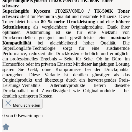
Superlonglife Kyocera 1T02KV0NL0 / TK-590K Toner
schwarz
Superlonglife Kyocera 1T02KV0NL0 / TK-590K Toner
schwarz
steht für Premium-Qualität und maximale Effizienz. Diese
Toner bietet bis zu
80 % mehr Druckleistung
und eine
höhere
Seitenleistung
als vergleichbare Originalprodukte. Dank ihrer
optimalen Abstimmung ist sie für eine Vielzahl von
Druckermodellen geeignet und gewährleistet eine
maximale
Kompatibilität
bei gleichbleibend hoher Qualität. Die
SuperLongLife-Technologie sorgt für eine ausdauernde
Performance, reduziert die Druckkosten erheblich und ermöglicht
ein professionelles Ergebnis – Seite für Seite. Ob im Büro, im
Homeoffice oder im privaten Einsatz: Mit dieser langlebigen Lösung
sparen Sie Geld, ohne Kompromisse bei der Druckqualität
einzugehen. Diese Variante ist deutlich günstiger als das
Originalprodukt und überzeugt durch ein hervorragendes Preis-
Leistungs-Verhältnis. Alternativprodukte liefern dieselbe
Druckqualität und Zuverlässigkeit wie Originalprodukte – bei
deutlich geringeren Kosten.
Menü schließen
0 von 0 Bewertungen