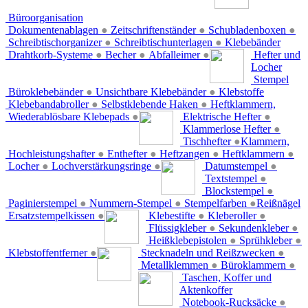
Büroorganisation
Dokumentenablagen
●
Zeitschriftenständer
●
Schubladenboxen
●
Schreibtischorganizer
●
Schreibtischunterlagen
●
Klebebänder
Drahtkorb-Systeme
●
Becher
●
Abfalleimer
●
Hefter und
Locher
Stempel
Büroklebebänder
●
Unsichtbare Klebebänder
●
Klebstoffe
Klebebandabroller
●
Selbstklebende Haken
●
Heftklammern,
Wiederablösbare Klebepads
●
Elektrische Hefter
●
Klammerlose Hefter
●
Tischhefter
●
Klammern,
Hochleistungshafter
●
Enthefter
●
Heftzangen
●
Heftklammern
●
Locher
●
Lochverstärkungsringe
●
Datumstempel
●
Textstempel
●
Blockstempel
●
Paginierstempel
●
Nummern-Stempel
●
Stempelfarben
●
Reißnägel
Ersatzstempelkissen
●
Klebestifte
●
Kleberoller
●
Flüssigkleber
●
Sekundenkleber
●
Heißklebepistolen
●
Sprühkleber
●
Klebstoffentferner
●
Stecknadeln und Reißzwecken
●
Metallklemmen
●
Büroklammern
●
Taschen, Koffer und
Aktenkoffer
Notebook-Rucksäcke
●