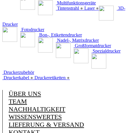
Multifunktionsgeräte
Tintenstrahl
●
Laser
●
3D-
Drucker
Fotodrucker
Bon-, Etikettendrucker
Nadel-, Matrixdrucker
Großformatdrucker
Spezialdrucker
Druckerzubehör
Druckerkabel
●
Druckeretiketten
●
ÜBER UNS
TEAM
NACHHALTIGKEIT
WISSENSWERTES
LIEFERUNG & VERSAND
KONTAKT