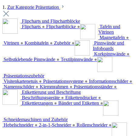
1.
Zur Kategorie Präsentation
Flipcharts und Flipchartblöcke
Flipcharts
●
Flipchartblöcke
●
Tafeln und
Vitrinen
Magnettafeln
●
Vitrinen
●
Kombitafeln
●
Zubehör
●
Pinnwände und
Infoboards
Korkpinnwände
●
Selbstklebende Pinnwände
●
Textilpinnwände
●
Präsentationszubehör
Visitenkartenetuis
●
Präsentationssysteme
●
Informationsschilder
●
Namensschilder
●
Klemmrahmen
●
Präsentationsständer
●
Etikettierung und Beschriftung
Beschriftungsgeräte
●
Etikettendrucker
●
Etikettierzangen
●
Bänder und Etiketten
●
Schneidemaschinen und Zubehör
Hebelschneider
●
2-in-1-Schneider
●
Rollenschneider
●