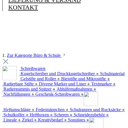
KONTAKT
1.
Zur Kategorie Büro & Schule
Schreibwaren
Kugelschreiber und Druckkugelschreiber
●
Schulmaterial
Gelstifte und Roller
●
Bleistifte und Mikrostifte
●
Radierbare Stifte
●
Diverse Marker und Liner
●
Textmarker
●
Radiergummis und Spitzer
●
Abhilfemaßnahmen
●
Nachfüllungen
●
Geschenk-Schreibwaren
●
Heftumschläge
●
Federmäppchen
●
Schulranzen und Rucksäcke
●
Schulkoffer
●
Heftboxen
●
Scheren
●
Schneidezubehör
●
Lineale
●
Zirkel
●
Kreativbedarf
●
Sonstiges
●