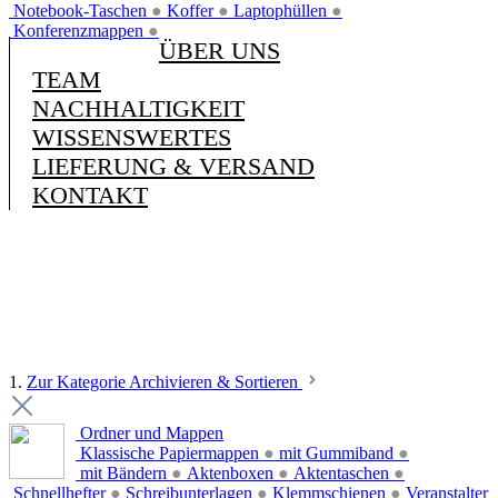
Notebook-Taschen
●
Koffer
●
Laptophüllen
●
Konferenzmappen
●
ÜBER UNS
TEAM
NACHHALTIGKEIT
WISSENSWERTES
LIEFERUNG & VERSAND
KONTAKT
1.
Zur Kategorie Archivieren & Sortieren
Ordner und Mappen
Klassische Papiermappen
●
mit Gummiband
●
mit Bändern
●
Aktenboxen
●
Aktentaschen
●
Schnellhefter
●
Schreibunterlagen
●
Klemmschienen
●
Veranstalter