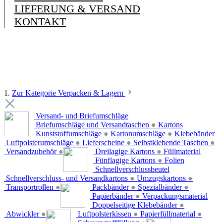
LIEFERUNG & VERSAND
KONTAKT
1.
Zur Kategorie Verpacken & Lagern
Versand- und Briefumschläge
Briefumschläge und Versandtaschen
●
Kartons
Kunststoffumschläge
●
Kartonumschläge
●
Klebebänder
Luftpolsterumschläge
●
Lieferscheine
●
Selbstklebende Taschen
●
Versandzubehör
●
Dreilagige Kartons
●
Füllmaterial
Fünflagige Kartons
●
Folien
Schnellverschlussbeutel
Schnellverschluss- und Versandkartons
●
Umzugskartons
●
Transportrollen
●
Packbänder
●
Spezialbänder
●
Papierbänder
●
Verpackungsmaterial
Doppelseitige Klebebänder
●
Abwickler
●
Luftpolsterkissen
●
Papierfüllmaterial
●