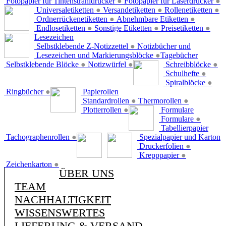
Fotopapier für Tintenstrahldrucker
●
Fotopapier für Laserdrucker
●
Universaletiketten
●
Versandetiketten
●
Rollenetiketten
●
Ordnerrückenetiketten
●
Abnehmbare Etiketten
●
Endlosetiketten
●
Sonstige Etiketten
●
Preisetiketten
●
Lesezeichen
Selbstklebende Z-Notizzettel
●
Notizbücher und
Lesezeichen und Markierungsblöcke
●
Tagebücher
Selbstklebende Blöcke
●
Notizwürfel
●
Schreibblöcke
●
Schulhefte
●
Spiralblöcke
●
Ringbücher
●
Papierollen
Standardrollen
●
Thermorollen
●
Plotterrollen
●
Formulare
Formulare
●
Tabellierpapier
Tachographenrollen
●
Spezialpapier und Karton
Druckerfolien
●
Krepppapier
●
Zeichenkarton
●
ÜBER UNS
TEAM
NACHHALTIGKEIT
WISSENSWERTES
LIEFERUNG & VERSAND