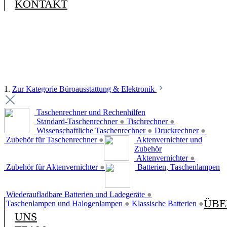
KONTAKT
1.
Zur Kategorie Büroausstattung & Elektronik
Taschenrechner und Rechenhilfen
Standard-Taschenrechner
●
Tischrechner
●
Wissenschaftliche Taschenrechner
●
Druckrechner
●
Zubehör für Taschenrechner
●
Aktenvernichter und
Zubehör
Aktenvernichter
●
Zubehör für Aktenvernichter
●
Batterien, Taschenlampen
Wiederaufladbare Batterien und Ladegeräte
●
ÜBE
Taschenlampen und Halogenlampen
●
Klassische Batterien
●
UNS