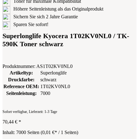
Toner für maximale Kompatibilität
Höhere Seitenleistung als das Originalprodukt
Sichern Sie sich 2 Jahre Garantie
Sparen Sie sofort!
Superlonglife Kyocera 1T02KV0NL0 / TK-
590K Toner schwarz
Produktnummer:
AS1T02KV0NL0
Artikeltyp:
Superlonglife
Druckfarbe:
schwarz
Reference OEM:
1T02KV0NL0
Seitenleistung:
7000
Sofort verfügbar, Lieferzeit: 1-3 Tage
70,44 €
*
Inhalt:
7000 Seiten
(
0,01 €
* / 1 Seiten)