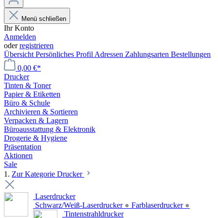
Menü schließen
Ihr Konto
Anmelden
oder
registrieren
Übersicht
Persönliches Profil
Adressen
Zahlungsarten
Bestellungen
0,00 €*
Drucker
Tinten & Toner
Papier & Etiketten
Büro & Schule
Archivieren & Sortieren
Verpacken & Lagern
Büroausstattung & Elektronik
Drogerie & Hygiene
Präsentation
Aktionen
Sale
1.
Zur Kategorie Drucker
Laserdrucker
Schwarz/Weiß-Laserdrucker
●
Farblaserdrucker
●
Tintenstrahldrucker