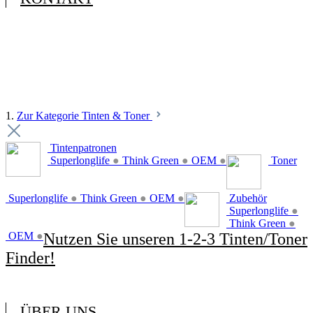
1.
Zur Kategorie Tinten & Toner
Tintenpatronen
Superlonglife
●
Think Green
●
OEM
●
Toner
Superlonglife
●
Think Green
●
OEM
●
Zubehör
Superlonglife
●
Think Green
●
OEM
●
Nutzen Sie unseren 1-2-3 Tinten/Toner
Finder!
ÜBER UNS