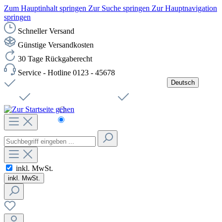
Zum Hauptinhalt springen
Zur Suche springen
Zur Hauptnavigation
springen
Schneller Versand
Günstige Versandkosten
30 Tage Rückgaberecht
Service - Hotline 0123 - 45678
Deutsch
Versandkostenfreie Lieferung ab 49,00€ Netto
Jobs
Sichere SSL-Verbindung
Schnelle Lieferung
Čeština
Helpdesk
Nachhaltigkeit
Deutsch
inkl. MwSt.
inkl. MwSt.