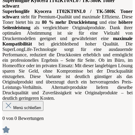
Superlonglife Kyocera 1T02KT0NL0 / TK-580K Toner
schwarz
Superlonglife Kyocera 1T02KT0NL0 / TK-580K Toner
schwarz
steht für Premium-Qualität und maximale Effizienz. Diese
Toner bietet bis zu
80 % mehr Druckleistung
und eine
höhere
Seitenleistung
als vergleichbare Originalprodukte. Dank ihrer
optimalen Abstimmung ist sie für eine Vielzahl von
Druckermodellen geeignet und gewährleistet eine
maximale
Kompatibilität
bei gleichbleibend hoher Qualität. Die
SuperLongLife-Technologie sorgt für eine ausdauernde
Performance, reduziert die Druckkosten erheblich und ermöglicht
ein professionelles Ergebnis – Seite für Seite. Ob im Büro, im
Homeoffice oder im privaten Einsatz: Mit dieser langlebigen Lösung
sparen Sie Geld, ohne Kompromisse bei der Druckqualität
einzugehen. Diese Variante ist deutlich günstiger als das
Originalprodukt und überzeugt durch ein hervorragendes Preis-
Leistungs-Verhältnis. Alternativprodukte liefern dieselbe
Druckqualität und Zuverlässigkeit wie Originalprodukte – bei
deutlich geringeren Kosten.
Menü schließen
0 von 0 Bewertungen