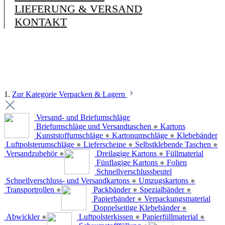
LIEFERUNG & VERSAND
KONTAKT
1.
Zur Kategorie Verpacken & Lagern
Versand- und Briefumschläge
Briefumschläge und Versandtaschen
●
Kartons
Kunststoffumschläge
●
Kartonumschläge
●
Klebebänder
Luftpolsterumschläge
●
Lieferscheine
●
Selbstklebende Taschen
●
Versandzubehör
●
Dreilagige Kartons
●
Füllmaterial
Fünflagige Kartons
●
Folien
Schnellverschlussbeutel
Schnellverschluss- und Versandkartons
●
Umzugskartons
●
Transportrollen
●
Packbänder
●
Spezialbänder
●
Papierbänder
●
Verpackungsmaterial
Doppelseitige Klebebänder
●
Abwickler
●
Luftpolsterkissen
●
Papierfüllmaterial
●