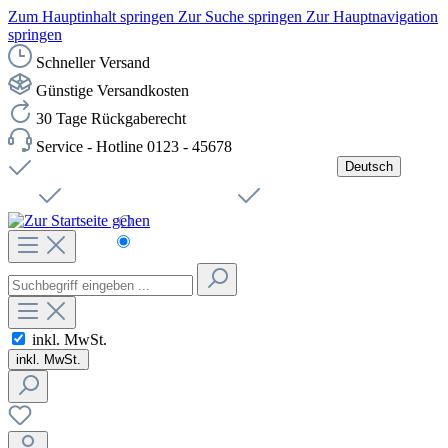
Zum Hauptinhalt springen
Zur Suche springen
Zur Hauptnavigation
springen
Schneller Versand
Günstige Versandkosten
30 Tage Rückgaberecht
Service - Hotline 0123 - 45678
Deutsch
Versandkostenfreie Lieferung ab 49,00€ Netto
Jobs
Sichere SSL-Verbindung
Schnelle Lieferung
Čeština
Helpdesk
Nachhaltigkeit
Deutsch
inkl. MwSt.
inkl. MwSt.