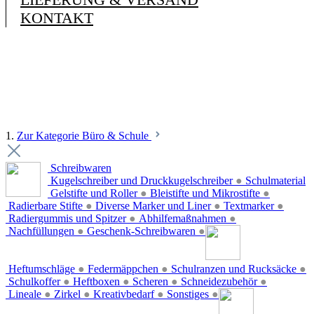
KONTAKT
1.
Zur Kategorie Büro & Schule
Schreibwaren
Kugelschreiber und Druckkugelschreiber
●
Schulmaterial
Gelstifte und Roller
●
Bleistifte und Mikrostifte
●
Radierbare Stifte
●
Diverse Marker und Liner
●
Textmarker
●
Radiergummis und Spitzer
●
Abhilfemaßnahmen
●
Nachfüllungen
●
Geschenk-Schreibwaren
●
Heftumschläge
●
Federmäppchen
●
Schulranzen und Rucksäcke
●
Schulkoffer
●
Heftboxen
●
Scheren
●
Schneidezubehör
●
Lineale
●
Zirkel
●
Kreativbedarf
●
Sonstiges
●