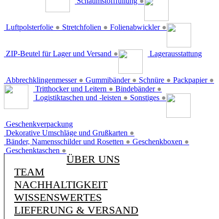
Schaumstofffüllung
●
Luftpolsterfolie
●
Stretchfolien
●
Folienabwickler
●
ZIP-Beutel für Lager und Versand
●
Lagerausstattung
Abbrechklingenmesser
●
Gummibänder
●
Schnüre
●
Packpapier
●
Tritthocker und Leitern
●
Bindebänder
●
Logistiktaschen und -leisten
●
Sonstiges
●
Geschenkverpackung
Dekorative Umschläge und Grußkarten
●
Bänder, Namensschilder und Rosetten
●
Geschenkboxen
●
Geschenktaschen
●
ÜBER UNS
TEAM
NACHHALTIGKEIT
WISSENSWERTES
LIEFERUNG & VERSAND