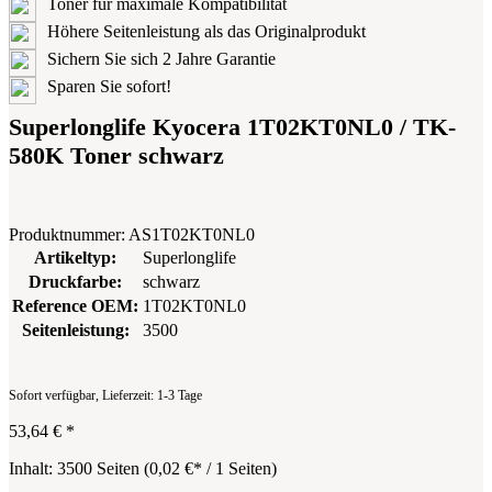
Toner für maximale Kompatibilität
Höhere Seitenleistung als das Originalprodukt
Sichern Sie sich 2 Jahre Garantie
Sparen Sie sofort!
Superlonglife Kyocera 1T02KT0NL0 / TK-
580K Toner schwarz
Produktnummer:
AS1T02KT0NL0
Artikeltyp:
Superlonglife
Druckfarbe:
schwarz
Reference OEM:
1T02KT0NL0
Seitenleistung:
3500
Sofort verfügbar, Lieferzeit: 1-3 Tage
53,64 €
*
Inhalt:
3500 Seiten
(
0,02 €
* / 1 Seiten)