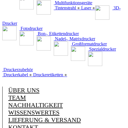
Multifunktionsgeräte
Tintenstrahl
●
Laser
●
3D-
Drucker
Fotodrucker
Bon-, Etikettendrucker
Nadel-, Matrixdrucker
Großformatdrucker
Spezialdrucker
Druckerzubehör
Druckerkabel
●
Druckeretiketten
●
ÜBER UNS
TEAM
NACHHALTIGKEIT
WISSENSWERTES
LIEFERUNG & VERSAND
KONTAKT