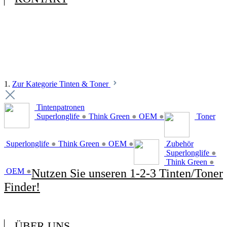
1.
Zur Kategorie Tinten & Toner
Tintenpatronen
Superlonglife
●
Think Green
●
OEM
●
Toner
Superlonglife
●
Think Green
●
OEM
●
Zubehör
Superlonglife
●
Think Green
●
OEM
●
Nutzen Sie unseren 1-2-3 Tinten/Toner
Finder!
ÜBER UNS