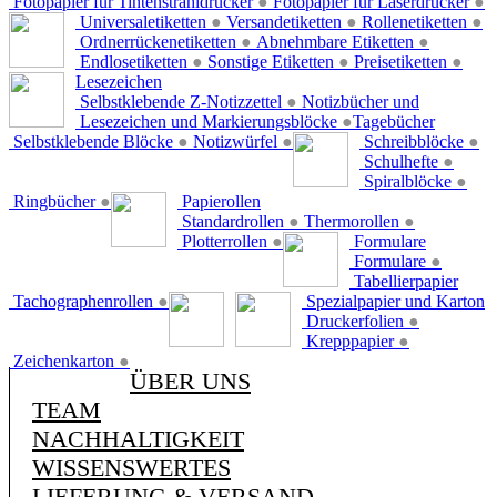
Fotopapier für Tintenstrahldrucker
●
Fotopapier für Laserdrucker
●
Universaletiketten
●
Versandetiketten
●
Rollenetiketten
●
Ordnerrückenetiketten
●
Abnehmbare Etiketten
●
Endlosetiketten
●
Sonstige Etiketten
●
Preisetiketten
●
Lesezeichen
Selbstklebende Z-Notizzettel
●
Notizbücher und
Lesezeichen und Markierungsblöcke
●
Tagebücher
Selbstklebende Blöcke
●
Notizwürfel
●
Schreibblöcke
●
Schulhefte
●
Spiralblöcke
●
Ringbücher
●
Papierollen
Standardrollen
●
Thermorollen
●
Plotterrollen
●
Formulare
Formulare
●
Tabellierpapier
Tachographenrollen
●
Spezialpapier und Karton
Druckerfolien
●
Krepppapier
●
Zeichenkarton
●
ÜBER UNS
TEAM
NACHHALTIGKEIT
WISSENSWERTES
LIEFERUNG & VERSAND