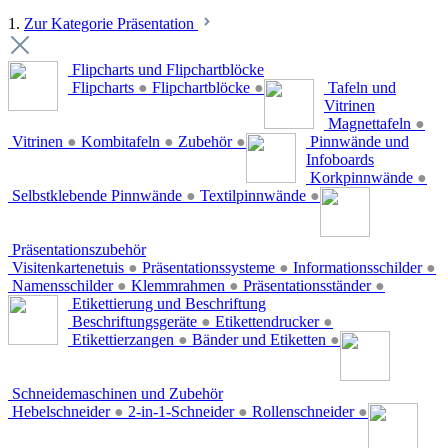
1.
Zur Kategorie Präsentation
Flipcharts und Flipchartblöcke
Flipcharts
●
Flipchartblöcke
●
Tafeln und
Vitrinen
Magnettafeln
●
Vitrinen
●
Kombitafeln
●
Zubehör
●
Pinnwände und
Infoboards
Korkpinnwände
●
Selbstklebende Pinnwände
●
Textilpinnwände
●
Präsentationszubehör
Visitenkartenetuis
●
Präsentationssysteme
●
Informationsschilder
●
Namensschilder
●
Klemmrahmen
●
Präsentationsständer
●
Etikettierung und Beschriftung
Beschriftungsgeräte
●
Etikettendrucker
●
Etikettierzangen
●
Bänder und Etiketten
●
Schneidemaschinen und Zubehör
Hebelschneider
●
2-in-1-Schneider
●
Rollenschneider
●