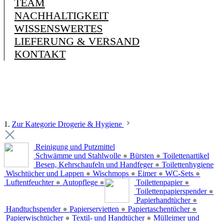
TEAM
NACHHALTIGKEIT
WISSENSWERTES
LIEFERUNG & VERSAND
KONTAKT
1.
Zur Kategorie Drogerie & Hygiene
Reinigung und Putzmittel
Schwämme und Stahlwolle
●
Bürsten
●
Toilettenartikel
Besen, Kehrschaufeln und Handfeger
●
Toilettenhygiene
Wischtücher und Lappen
●
Wischmops
●
Eimer
●
WC-Sets
●
Luftentfeuchter
●
Autopflege
●
Toilettenpapier
●
Toilettenpapierspender
●
Papierhandtücher
●
Handtuchspender
●
Papierservietten
●
Papiertaschentücher
●
Papierwischtücher
●
Textil- und Handtücher
●
Mülleimer und