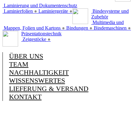
Laminierung und Dokumentenschutz
Laminierfolien
●
Laminiergeräte
●
Bindesysteme und
Zubehör
Multimedia und
Mappen, Folien und Kartons
●
Bindungen
●
Bindemaschinen
●
Präsentationstechnik
Zeigestöcke
●
ÜBER UNS
TEAM
NACHHALTIGKEIT
WISSENSWERTES
LIEFERUNG & VERSAND
KONTAKT