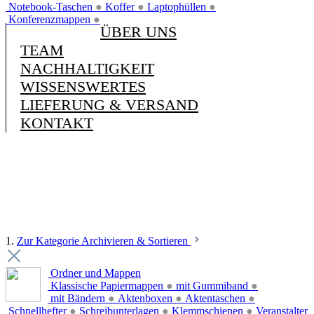
Notebook-Taschen
●
Koffer
●
Laptophüllen
●
Konferenzmappen
●
ÜBER UNS
TEAM
NACHHALTIGKEIT
WISSENSWERTES
LIEFERUNG & VERSAND
KONTAKT
1.
Zur Kategorie Archivieren & Sortieren
Ordner und Mappen
Klassische Papiermappen
●
mit Gummiband
●
mit Bändern
●
Aktenboxen
●
Aktentaschen
●
Schnellhefter
●
Schreibunterlagen
●
Klemmschienen
●
Veranstalter