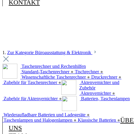
KONTAKT
1.
Zur Kategorie Büroausstattung & Elektronik
Taschenrechner und Rechenhilfen
Standard-Taschenrechner
●
Tischrechner
●
Wissenschaftliche Taschenrechner
●
Druckrechner
●
Zubehör für Taschenrechner
●
Aktenvernichter und
Zubehör
Aktenvernichter
●
Zubehör für Aktenvernichter
●
Batterien, Taschenlampen
Wiederaufladbare Batterien und Ladegeräte
●
ÜBE
Taschenlampen und Halogenlampen
●
Klassische Batterien
●
UNS