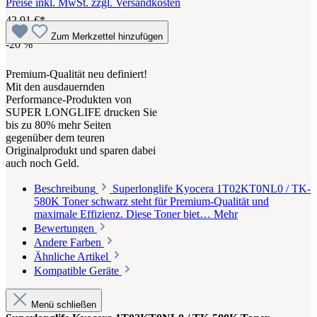
Preise inkl. MwSt. zzgl. Versandkosten
42,91 €*
Zum Merkzettel hinzufügen
-20
%
Premium-Qualität neu definiert!
Mit den ausdauernden
Performance-Produkten von
SUPER LONGLIFE drucken Sie
bis zu 80% mehr Seiten
gegenüber dem teuren
Originalprodukt und sparen dabei
auch noch Geld.
Beschreibung
Superlonglife Kyocera 1T02KT0NL0 / TK-
580K Toner schwarz steht für Premium-Qualität und
maximale Effizienz. Diese Toner biet…
Mehr
Bewertungen
Andere Farben
Ähnliche Artikel
Kompatible Geräte
Menü schließen