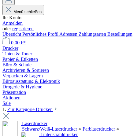
Menü schließen
Ihr Konto
Anmelden
oder
registrieren
Übersicht
Persönliches Profil
Adressen
Zahlungsarten
Bestellungen
0,00 €*
Drucker
Tinten & Toner
Papier & Etiketten
Büro & Schule
Archivieren & Sortieren
Verpacken & Lagern
Büroausstattung & Elektronik
Drogerie & Hygiene
Präsentation
Aktionen
Sale
1.
Zur Kategorie Drucker
Laserdrucker
Schwarz/Weiß-Laserdrucker
●
Farblaserdrucker
●
Tintenstrahldrucker