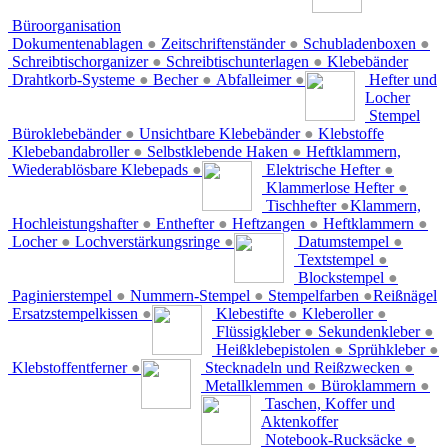
Büroorganisation
Dokumentenablagen
●
Zeitschriftenständer
●
Schubladenboxen
●
Schreibtischorganizer
●
Schreibtischunterlagen
●
Klebebänder
Drahtkorb-Systeme
●
Becher
●
Abfalleimer
●
Hefter und
Locher
Stempel
Büroklebebänder
●
Unsichtbare Klebebänder
●
Klebstoffe
Klebebandabroller
●
Selbstklebende Haken
●
Heftklammern,
Wiederablösbare Klebepads
●
Elektrische Hefter
●
Klammerlose Hefter
●
Tischhefter
●
Klammern,
Hochleistungshafter
●
Enthefter
●
Heftzangen
●
Heftklammern
●
Locher
●
Lochverstärkungsringe
●
Datumstempel
●
Textstempel
●
Blockstempel
●
Paginierstempel
●
Nummern-Stempel
●
Stempelfarben
●
Reißnägel
Ersatzstempelkissen
●
Klebestifte
●
Kleberoller
●
Flüssigkleber
●
Sekundenkleber
●
Heißklebepistolen
●
Sprühkleber
●
Klebstoffentferner
●
Stecknadeln und Reißzwecken
●
Metallklemmen
●
Büroklammern
●
Taschen, Koffer und
Aktenkoffer
Notebook-Rucksäcke
●