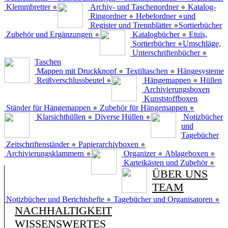
Klemmbretter
●
Archiv- und Taschenordner
●
Katalog-
Ringordner
●
Hebelordner
●
und
Register und Trennblätter
●
Sortierbücher
Zubehör und Ergänzungen
●
Katalogbücher
●
Etuis,
Sortierbücher
●
Umschläge,
Unterschriftenbücher
●
Taschen
Mappen mit Druckknopf
●
Textiltaschen
●
Hängesysteme
Reißverschlussbeutel
●
Hängemappen
●
Hüllen
Archivierungsboxen
Kunststoffboxen
Ständer für Hängemappen
●
Zubehör für Hängemappen
●
Klarsichthüllen
●
Diverse Hüllen
●
Notizbücher
und
Tagebücher
Zeitschriftenständer
●
Papierarchivboxen
●
Archivierungsklammern
●
Organizer
●
Ablageboxen
●
Karteikästen und Zubehör
●
ÜBER UNS
TEAM
Notizbücher und Berichtshefte
●
Tagebücher und Organisatoren
●
NACHHALTIGKEIT
WISSENSWERTES