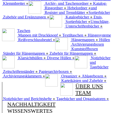
Klemmbretter
●
Archiv- und Taschenordner
●
Katalog-
Ringordner
●
Hebelordner
●
und
Register und Trennblätter
●
Sortierbücher
Zubehör und Ergänzungen
●
Katalogbücher
●
Etuis,
Sortierbücher
●
Umschläge,
Unterschriftenbücher
●
Taschen
Mappen mit Druckknopf
●
Textiltaschen
●
Hängesysteme
Reißverschlussbeutel
●
Hängemappen
●
Hüllen
Archivierungsboxen
Kunststoffboxen
Ständer für Hängemappen
●
Zubehör für Hängemappen
●
Klarsichthüllen
●
Diverse Hüllen
●
Notizbücher
und
Tagebücher
Zeitschriftenständer
●
Papierarchivboxen
●
Archivierungsklammern
●
Organizer
●
Ablageboxen
●
Karteikästen und Zubehör
●
ÜBER UNS
TEAM
Notizbücher und Berichtshefte
●
Tagebücher und Organisatoren
●
NACHHALTIGKEIT
WISSENSWERTES