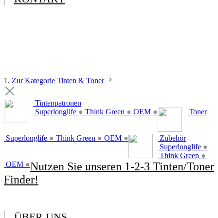
1.
Zur Kategorie Tinten & Toner
Tintenpatronen
Superlonglife
●
Think Green
●
OEM
●
Toner
Superlonglife
●
Think Green
●
OEM
●
Zubehör
Superlonglife
●
Think Green
●
OEM
●
Nutzen Sie unseren 1-2-3 Tinten/Toner
Finder!
ÜBER UNS