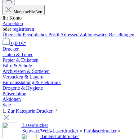
Menü schließen
Ihr Konto
Anmelden
oder
registrieren
Übersicht
Persönliches Profil
Adressen
Zahlungsarten
Bestellungen
0,00 €*
Drucker
Tinten & Toner
Papier & Etiketten
Büro & Schule
Archivieren & Sortieren
Verpacken & Lagern
Büroausstattung & Elektronik
Drogerie & Hygiene
Präsentation
Aktionen
Sale
1.
Zur Kategorie Drucker
Laserdrucker
Schwarz/Weiß-Laserdrucker
●
Farblaserdrucker
●
Tintenstrahldrucker