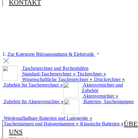
KONTAKT
1.
Zur Kategorie Büroausstattung & Elektronik
Taschenrechner und Rechenhilfen
Standard-Taschenrechner
●
Tischrechner
●
Wissenschaftliche Taschenrechner
●
Druckrechner
●
Zubehör für Taschenrechner
●
Aktenvernichter und
Zubehör
Aktenvernichter
●
Zubehör für Aktenvernichter
●
Batterien, Taschenlampen
Wiederaufladbare Batterien und Ladegeräte
●
ÜBE
Taschenlampen und Halogenlampen
●
Klassische Batterien
●
UNS