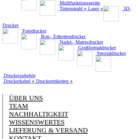
Multifunktionsgeräte
Tintenstrahl
●
Laser
●
3D-
Drucker
Fotodrucker
Bon-, Etikettendrucker
Nadel-, Matrixdrucker
Großformatdrucker
Spezialdrucker
Druckerzubehör
Druckerkabel
●
Druckeretiketten
●
ÜBER UNS
TEAM
NACHHALTIGKEIT
WISSENSWERTES
LIEFERUNG & VERSAND
KONTAKT