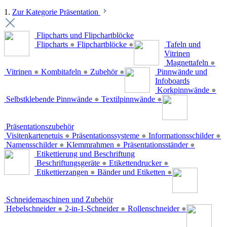
1.
Zur Kategorie Präsentation
Flipcharts und Flipchartblöcke
Flipcharts
●
Flipchartblöcke
●
Tafeln und
Vitrinen
Magnettafeln
●
Vitrinen
●
Kombitafeln
●
Zubehör
●
Pinnwände und
Infoboards
Korkpinnwände
●
Selbstklebende Pinnwände
●
Textilpinnwände
●
Präsentationszubehör
Visitenkartenetuis
●
Präsentationssysteme
●
Informationsschilder
●
Namensschilder
●
Klemmrahmen
●
Präsentationsständer
●
Etikettierung und Beschriftung
Beschriftungsgeräte
●
Etikettendrucker
●
Etikettierzangen
●
Bänder und Etiketten
●
Schneidemaschinen und Zubehör
Hebelschneider
●
2-in-1-Schneider
●
Rollenschneider
●