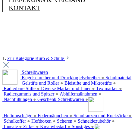
KONTAKT
1.
Zur Kategorie Büro & Schule
Schreibwaren
Kugelschreiber und Druckkugelschreiber
●
Schulmaterial
Gelstifte und Roller
●
Bleistifte und Mikrostifte
●
Radierbare Stifte
●
Diverse Marker und Liner
●
Textmarker
●
Radiergummis und Spitzer
●
Abhilfemaßnahmen
●
Nachfüllungen
●
Geschenk-Schreibwaren
●
Heftumschläge
●
Federmäppchen
●
Schulranzen und Rucksäcke
●
Schulkoffer
●
Heftboxen
●
Scheren
●
Schneidezubehör
●
Lineale
●
Zirkel
●
Kreativbedarf
●
Sonstiges
●