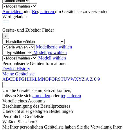
Anmelden
oder
Registrieren
um Geräteliste zu verwenden
Wird geladen...
Geräte- und Zubehör Finder
x
Modellserie wählen
Modelltyp wählen
Modell wählen
Personalisierte Geräteinformationen
Device History
Meine Geräteliste
A
B
C
D
E
F
G
H
I
J
K
L
M
N
O
P
Q
R
S
T
U
V
W
X
Y
Z
A
Z
0
9
Um die Geräteliste nutzen zu können,
müssen Sie sich
anmelden
oder
registrieren
Vorteile eines Accounts
Beschleunigung des Bestellprozesses
Übersicht aller getätigten Bestellungen
Persönliche Geräteliste
Wußten Sie schon?
Mit Ihrer persönlichen Geräteliste haben Sie die Verwaltung Ihrer