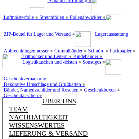
Schaumstofffüllung
●
Luftpolsterfolie
●
Stretchfolien
●
Folienabwickler
●
ZIP-Beutel für Lager und Versand
●
Lagerausstattung
Abbrechklingenmesser
●
Gummibänder
●
Schnüre
●
Packpapier
●
Tritthocker und Leitern
●
Bindebänder
●
Logistiktaschen und -leisten
●
Sonstiges
●
Geschenkverpackung
Dekorative Umschläge und Grußkarten
●
Bänder, Namensschilder und Rosetten
●
Geschenkboxen
●
Geschenktaschen
●
ÜBER UNS
TEAM
NACHHALTIGKEIT
WISSENSWERTES
LIEFERUNG & VERSAND