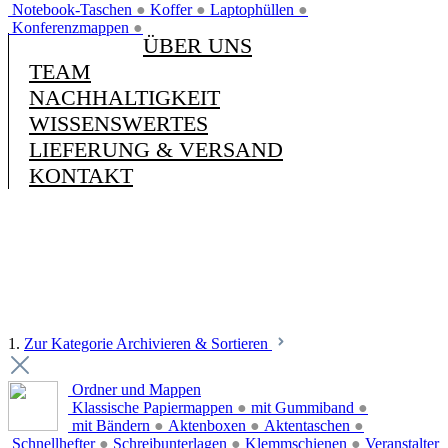
Notebook-Taschen
●
Koffer
●
Laptophüllen
●
Konferenzmappen
●
ÜBER UNS
TEAM
NACHHALTIGKEIT
WISSENSWERTES
LIEFERUNG & VERSAND
KONTAKT
1.
Zur Kategorie Archivieren & Sortieren
Ordner und Mappen
Klassische Papiermappen
●
mit Gummiband
●
mit Bändern
●
Aktenboxen
●
Aktentaschen
●
Schnellhefter
●
Schreibunterlagen
●
Klemmschienen
●
Veranstalter