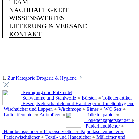
TEAM
NACHHALTIGKEIT
WISSENSWERTES
LIEFERUNG & VERSAND
KONTAKT
1.
Zur Kategorie Drogerie & Hygiene
Reinigung und Putzmittel
Schwämme und Stahlwolle
●
Bürsten
●
Toilettenartikel
Besen, Kehrschaufeln und Handfeger
●
Toilettenhygiene
Wischtücher und Lappen
●
Wischmops
●
Eimer
●
WC-Sets
●
Luftentfeuchter
●
Autopflege
●
Toilettenpapier
●
Toilettenpapierspender
●
Papierhandtücher
●
Handtuchspender
●
Papierservietten
●
Papiertaschentücher
●
Papierwischtücher
●
Textil- und Handtücher
●
Mülleimer und