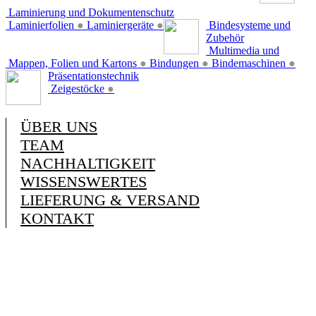
Laminierung und Dokumentenschutz
Laminierfolien
●
Laminiergeräte
●
Bindesysteme und
Zubehör
Multimedia und
Mappen, Folien und Kartons
●
Bindungen
●
Bindemaschinen
●
Präsentationstechnik
Zeigestöcke
●
ÜBER UNS
TEAM
NACHHALTIGKEIT
WISSENSWERTES
LIEFERUNG & VERSAND
KONTAKT