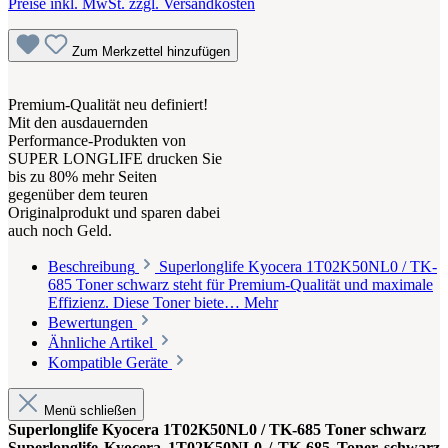
Preise inkl. MwSt. zzgl. Versandkosten
Zum Merkzettel hinzufügen
Premium-Qualität neu definiert!
Mit den ausdauernden
Performance-Produkten von
SUPER LONGLIFE drucken Sie
bis zu 80% mehr Seiten
gegenüber dem teuren
Originalprodukt und sparen dabei
auch noch Geld.
Beschreibung
Superlonglife Kyocera 1T02K50NL0 / TK-
685 Toner schwarz steht für Premium-Qualität und maximale
Effizienz. Diese Toner biete…
Mehr
Bewertungen
Ähnliche Artikel
Kompatible Geräte
Menü schließen
Superlonglife Kyocera 1T02K50NL0 / TK-685 Toner schwarz
Superlonglife Kyocera 1T02K50NL0 / TK-685 Toner schwarz