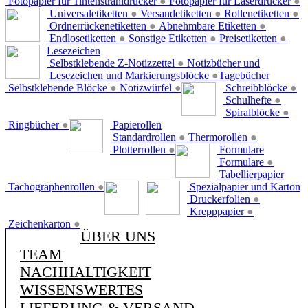
Fotopapier für Tintenstrahldrucker
●
Fotopapier für Laserdrucker
●
Universaletiketten
●
Versandetiketten
●
Rollenetiketten
●
Ordnerrückenetiketten
●
Abnehmbare Etiketten
●
Endlosetiketten
●
Sonstige Etiketten
●
Preisetiketten
●
Lesezeichen
Selbstklebende Z-Notizzettel
●
Notizbücher und
Lesezeichen und Markierungsblöcke
●
Tagebücher
Selbstklebende Blöcke
●
Notizwürfel
●
Schreibblöcke
●
Schulhefte
●
Spiralblöcke
●
Ringbücher
●
Papierollen
Standardrollen
●
Thermorollen
●
Plotterrollen
●
Formulare
Formulare
●
Tabellierpapier
Tachographenrollen
●
Spezialpapier und Karton
Druckerfolien
●
Krepppapier
●
Zeichenkarton
●
ÜBER UNS
TEAM
NACHHALTIGKEIT
WISSENSWERTES
LIEFERUNG & VERSAND