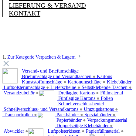
LIEFERUNG & VERSAND
KONTAKT
1.
Zur Kategorie Verpacken & Lagern
Versand- und Briefumschläge
Briefumschläge und Versandtaschen
●
Kartons
Kunststoffumschläge
●
Kartonumschläge
●
Klebebänder
Luftpolsterumschläge
●
Lieferscheine
●
Selbstklebende Taschen
●
Versandzubehör
●
Dreilagige Kartons
●
Füllmaterial
Fünflagige Kartons
●
Folien
Schnellverschlussbeutel
Schnellverschluss- und Versandkartons
●
Umzugskartons
●
Transportrollen
●
Packbänder
●
Spezialbänder
●
Papierbänder
●
Verpackungsmaterial
Doppelseitige Klebebänder
●
Abwickler
●
Luftpolsterkissen
●
Papierfüllmaterial
●