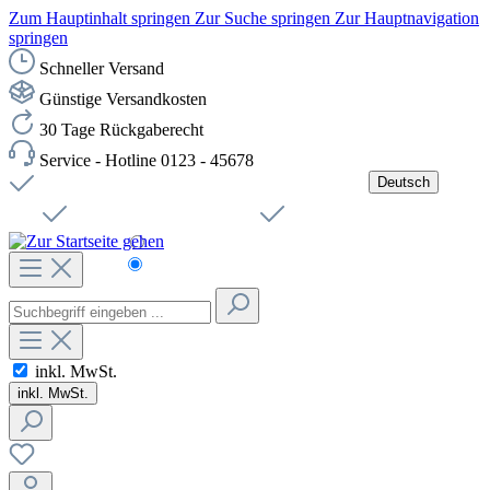
Zum Hauptinhalt springen
Zur Suche springen
Zur Hauptnavigation
springen
Schneller Versand
Günstige Versandkosten
30 Tage Rückgaberecht
Service - Hotline 0123 - 45678
Deutsch
Versandkostenfreie Lieferung ab 49,00€ Netto
Jobs
Sichere SSL-Verbindung
Schnelle Lieferung
Čeština
Helpdesk
Nachhaltigkeit
Deutsch
inkl. MwSt.
inkl. MwSt.