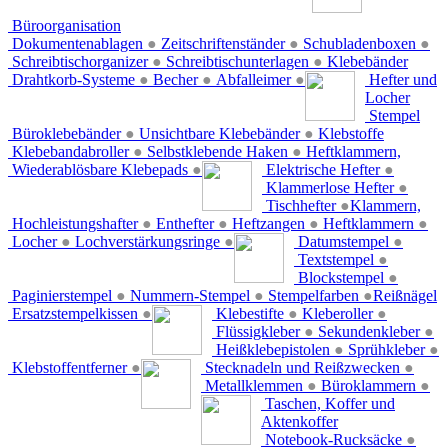
Büroorganisation
Dokumentenablagen
●
Zeitschriftenständer
●
Schubladenboxen
●
Schreibtischorganizer
●
Schreibtischunterlagen
●
Klebebänder
Drahtkorb-Systeme
●
Becher
●
Abfalleimer
●
Hefter und
Locher
Stempel
Büroklebebänder
●
Unsichtbare Klebebänder
●
Klebstoffe
Klebebandabroller
●
Selbstklebende Haken
●
Heftklammern,
Wiederablösbare Klebepads
●
Elektrische Hefter
●
Klammerlose Hefter
●
Tischhefter
●
Klammern,
Hochleistungshafter
●
Enthefter
●
Heftzangen
●
Heftklammern
●
Locher
●
Lochverstärkungsringe
●
Datumstempel
●
Textstempel
●
Blockstempel
●
Paginierstempel
●
Nummern-Stempel
●
Stempelfarben
●
Reißnägel
Ersatzstempelkissen
●
Klebestifte
●
Kleberoller
●
Flüssigkleber
●
Sekundenkleber
●
Heißklebepistolen
●
Sprühkleber
●
Klebstoffentferner
●
Stecknadeln und Reißzwecken
●
Metallklemmen
●
Büroklammern
●
Taschen, Koffer und
Aktenkoffer
Notebook-Rucksäcke
●