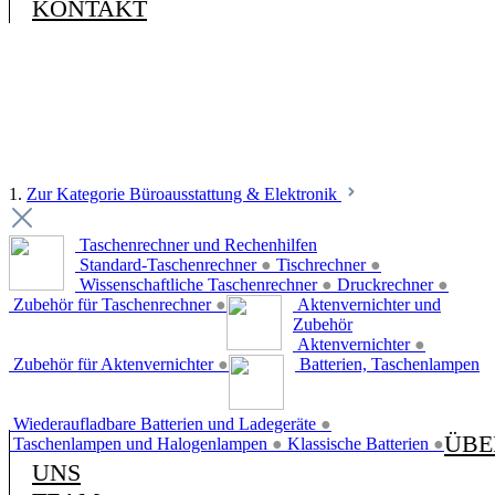
KONTAKT
1.
Zur Kategorie Büroausstattung & Elektronik
Taschenrechner und Rechenhilfen
Standard-Taschenrechner
●
Tischrechner
●
Wissenschaftliche Taschenrechner
●
Druckrechner
●
Zubehör für Taschenrechner
●
Aktenvernichter und
Zubehör
Aktenvernichter
●
Zubehör für Aktenvernichter
●
Batterien, Taschenlampen
Wiederaufladbare Batterien und Ladegeräte
●
ÜBE
Taschenlampen und Halogenlampen
●
Klassische Batterien
●
UNS