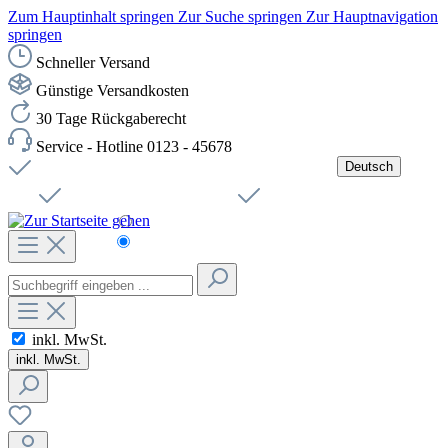
Zum Hauptinhalt springen
Zur Suche springen
Zur Hauptnavigation
springen
Schneller Versand
Günstige Versandkosten
30 Tage Rückgaberecht
Service - Hotline 0123 - 45678
Deutsch
Versandkostenfreie Lieferung ab 49,00€ Netto
Jobs
Sichere SSL-Verbindung
Schnelle Lieferung
Čeština
Helpdesk
Nachhaltigkeit
Deutsch
inkl. MwSt.
inkl. MwSt.