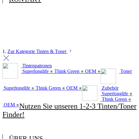
1.
Zur Kategorie Tinten & Toner
Tintenpatronen
Superlonglife
●
Think Green
●
OEM
●
Toner
Superlonglife
●
Think Green
●
OEM
●
Zubehör
Superlonglife
●
Think Green
●
OEM
●
Nutzen Sie unseren 1-2-3 Tinten/Toner
Finder!
ÜBER UNS