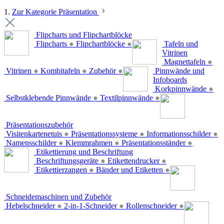
1.
Zur Kategorie Präsentation
Flipcharts und Flipchartblöcke
Flipcharts
●
Flipchartblöcke
●
Tafeln und
Vitrinen
Magnettafeln
●
Vitrinen
●
Kombitafeln
●
Zubehör
●
Pinnwände und
Infoboards
Korkpinnwände
●
Selbstklebende Pinnwände
●
Textilpinnwände
●
Präsentationszubehör
Visitenkartenetuis
●
Präsentationssysteme
●
Informationsschilder
●
Namensschilder
●
Klemmrahmen
●
Präsentationsständer
●
Etikettierung und Beschriftung
Beschriftungsgeräte
●
Etikettendrucker
●
Etikettierzangen
●
Bänder und Etiketten
●
Schneidemaschinen und Zubehör
Hebelschneider
●
2-in-1-Schneider
●
Rollenschneider
●