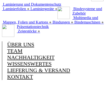
Laminierung und Dokumentenschutz
Laminierfolien
●
Laminiergeräte
●
Bindesysteme und
Zubehör
Multimedia und
Mappen, Folien und Kartons
●
Bindungen
●
Bindemaschinen
●
Präsentationstechnik
Zeigestöcke
●
ÜBER UNS
TEAM
NACHHALTIGKEIT
WISSENSWERTES
LIEFERUNG & VERSAND
KONTAKT