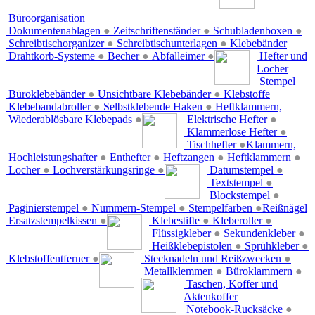
Büroorganisation
Dokumentenablagen
●
Zeitschriftenständer
●
Schubladenboxen
●
Schreibtischorganizer
●
Schreibtischunterlagen
●
Klebebänder
Drahtkorb-Systeme
●
Becher
●
Abfalleimer
●
Hefter und
Locher
Stempel
Büroklebebänder
●
Unsichtbare Klebebänder
●
Klebstoffe
Klebebandabroller
●
Selbstklebende Haken
●
Heftklammern,
Wiederablösbare Klebepads
●
Elektrische Hefter
●
Klammerlose Hefter
●
Tischhefter
●
Klammern,
Hochleistungshafter
●
Enthefter
●
Heftzangen
●
Heftklammern
●
Locher
●
Lochverstärkungsringe
●
Datumstempel
●
Textstempel
●
Blockstempel
●
Paginierstempel
●
Nummern-Stempel
●
Stempelfarben
●
Reißnägel
Ersatzstempelkissen
●
Klebestifte
●
Kleberoller
●
Flüssigkleber
●
Sekundenkleber
●
Heißklebepistolen
●
Sprühkleber
●
Klebstoffentferner
●
Stecknadeln und Reißzwecken
●
Metallklemmen
●
Büroklammern
●
Taschen, Koffer und
Aktenkoffer
Notebook-Rucksäcke
●