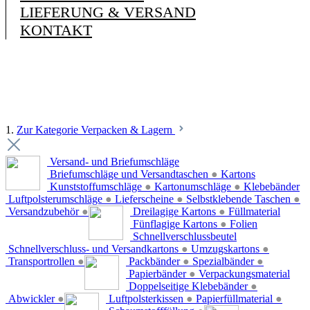
LIEFERUNG & VERSAND
KONTAKT
1.
Zur Kategorie Verpacken & Lagern
Versand- und Briefumschläge
Briefumschläge und Versandtaschen
●
Kartons
Kunststoffumschläge
●
Kartonumschläge
●
Klebebänder
Luftpolsterumschläge
●
Lieferscheine
●
Selbstklebende Taschen
●
Versandzubehör
●
Dreilagige Kartons
●
Füllmaterial
Fünflagige Kartons
●
Folien
Schnellverschlussbeutel
Schnellverschluss- und Versandkartons
●
Umzugskartons
●
Transportrollen
●
Packbänder
●
Spezialbänder
●
Papierbänder
●
Verpackungsmaterial
Doppelseitige Klebebänder
●
Abwickler
●
Luftpolsterkissen
●
Papierfüllmaterial
●