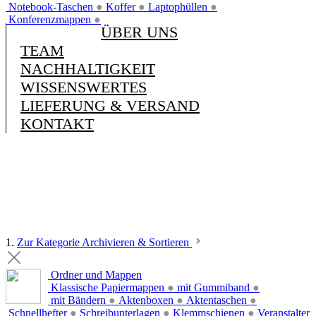
Notebook-Taschen
●
Koffer
●
Laptophüllen
●
Konferenzmappen
●
ÜBER UNS
TEAM
NACHHALTIGKEIT
WISSENSWERTES
LIEFERUNG & VERSAND
KONTAKT
1.
Zur Kategorie Archivieren & Sortieren
Ordner und Mappen
Klassische Papiermappen
●
mit Gummiband
●
mit Bändern
●
Aktenboxen
●
Aktentaschen
●
Schnellhefter
●
Schreibunterlagen
●
Klemmschienen
●
Veranstalter