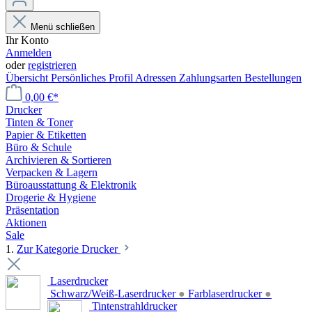
Menü schließen
Ihr Konto
Anmelden
oder
registrieren
Übersicht
Persönliches Profil
Adressen
Zahlungsarten
Bestellungen
0,00 €*
Drucker
Tinten & Toner
Papier & Etiketten
Büro & Schule
Archivieren & Sortieren
Verpacken & Lagern
Büroausstattung & Elektronik
Drogerie & Hygiene
Präsentation
Aktionen
Sale
1.
Zur Kategorie Drucker
Laserdrucker
Schwarz/Weiß-Laserdrucker
●
Farblaserdrucker
●
Tintenstrahldrucker