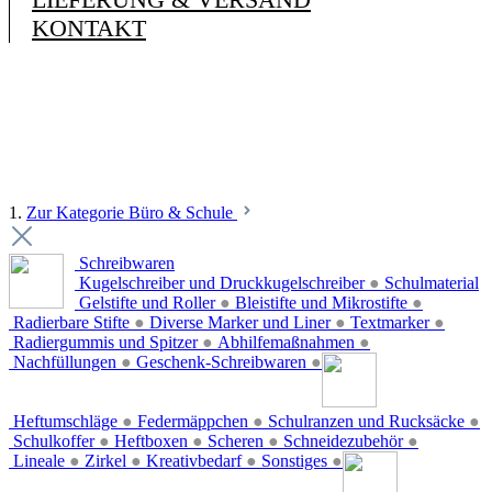
KONTAKT
1.
Zur Kategorie Büro & Schule
Schreibwaren
Kugelschreiber und Druckkugelschreiber
●
Schulmaterial
Gelstifte und Roller
●
Bleistifte und Mikrostifte
●
Radierbare Stifte
●
Diverse Marker und Liner
●
Textmarker
●
Radiergummis und Spitzer
●
Abhilfemaßnahmen
●
Nachfüllungen
●
Geschenk-Schreibwaren
●
Heftumschläge
●
Federmäppchen
●
Schulranzen und Rucksäcke
●
Schulkoffer
●
Heftboxen
●
Scheren
●
Schneidezubehör
●
Lineale
●
Zirkel
●
Kreativbedarf
●
Sonstiges
●