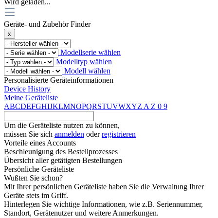
Wird geladen...
Geräte- und Zubehör Finder
x
Modellserie wählen
Modelltyp wählen
Modell wählen
Personalisierte Geräteinformationen
Device History
Meine Geräteliste
A
B
C
D
E
F
G
H
I
J
K
L
M
N
O
P
Q
R
S
T
U
V
W
X
Y
Z
A
Z
0
9
Um die Geräteliste nutzen zu können,
müssen Sie sich
anmelden
oder
registrieren
Vorteile eines Accounts
Beschleunigung des Bestellprozesses
Übersicht aller getätigten Bestellungen
Persönliche Geräteliste
Wußten Sie schon?
Mit Ihrer persönlichen Geräteliste haben Sie die Verwaltung Ihrer
Geräte stets im Griff.
Hinterlegen Sie wichtige Informationen, wie z.B. Seriennummer,
Standort, Gerätenutzer und weitere Anmerkungen.