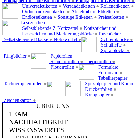
Fotopapier für Tintenstrahldrucker
●
Fotopapier für Laserdrucker
●
Universaletiketten
●
Versandetiketten
●
Rollenetiketten
●
Ordnerrückenetiketten
●
Abnehmbare Etiketten
●
Endlosetiketten
●
Sonstige Etiketten
●
Preisetiketten
●
Lesezeichen
Selbstklebende Z-Notizzettel
●
Notizbücher und
Lesezeichen und Markierungsblöcke
●
Tagebücher
Selbstklebende Blöcke
●
Notizwürfel
●
Schreibblöcke
●
Schulhefte
●
Spiralblöcke
●
Ringbücher
●
Papierollen
Standardrollen
●
Thermorollen
●
Plotterrollen
●
Formulare
Formulare
●
Tabellierpapier
Tachographenrollen
●
Spezialpapier und Karton
Druckerfolien
●
Krepppapier
●
Zeichenkarton
●
ÜBER UNS
TEAM
NACHHALTIGKEIT
WISSENSWERTES
LIEFERUNG & VERSAND