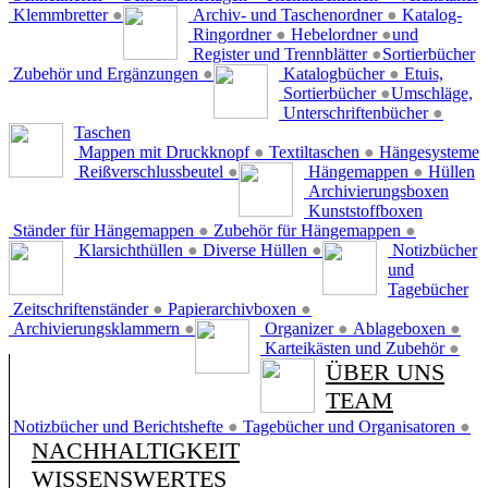
Klemmbretter
●
Archiv- und Taschenordner
●
Katalog-
Ringordner
●
Hebelordner
●
und
Register und Trennblätter
●
Sortierbücher
Zubehör und Ergänzungen
●
Katalogbücher
●
Etuis,
Sortierbücher
●
Umschläge,
Unterschriftenbücher
●
Taschen
Mappen mit Druckknopf
●
Textiltaschen
●
Hängesysteme
Reißverschlussbeutel
●
Hängemappen
●
Hüllen
Archivierungsboxen
Kunststoffboxen
Ständer für Hängemappen
●
Zubehör für Hängemappen
●
Klarsichthüllen
●
Diverse Hüllen
●
Notizbücher
und
Tagebücher
Zeitschriftenständer
●
Papierarchivboxen
●
Archivierungsklammern
●
Organizer
●
Ablageboxen
●
Karteikästen und Zubehör
●
ÜBER UNS
TEAM
Notizbücher und Berichtshefte
●
Tagebücher und Organisatoren
●
NACHHALTIGKEIT
WISSENSWERTES