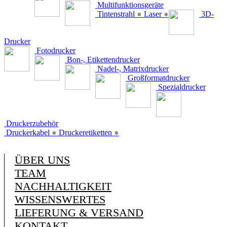
Multifunktionsgeräte
Tintenstrahl
●
Laser
●
3D-
Drucker
Fotodrucker
Bon-, Etikettendrucker
Nadel-, Matrixdrucker
Großformatdrucker
Spezialdrucker
Druckerzubehör
Druckerkabel
●
Druckeretiketten
●
ÜBER UNS
TEAM
NACHHALTIGKEIT
WISSENSWERTES
LIEFERUNG & VERSAND
KONTAKT