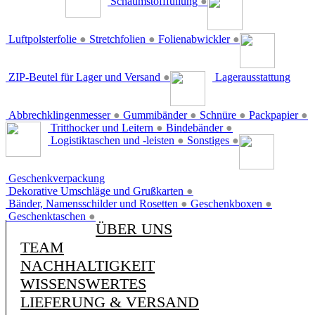
Schaumstofffüllung
●
Luftpolsterfolie
●
Stretchfolien
●
Folienabwickler
●
ZIP-Beutel für Lager und Versand
●
Lagerausstattung
Abbrechklingenmesser
●
Gummibänder
●
Schnüre
●
Packpapier
●
Tritthocker und Leitern
●
Bindebänder
●
Logistiktaschen und -leisten
●
Sonstiges
●
Geschenkverpackung
Dekorative Umschläge und Grußkarten
●
Bänder, Namensschilder und Rosetten
●
Geschenkboxen
●
Geschenktaschen
●
ÜBER UNS
TEAM
NACHHALTIGKEIT
WISSENSWERTES
LIEFERUNG & VERSAND