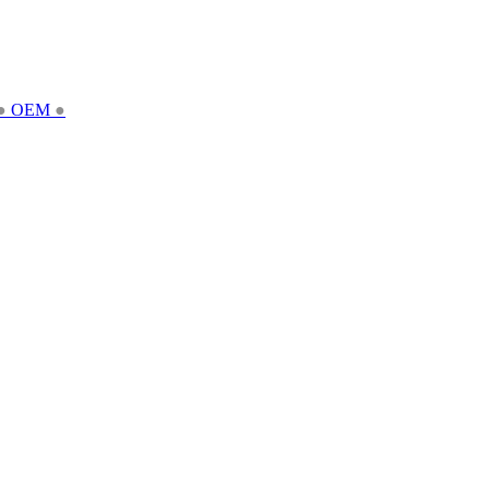
●
OEM
●