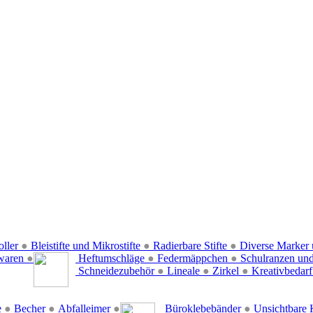
oller
●
Bleistifte und Mikrostifte
●
Radierbare Stifte
●
Diverse Marker 
waren
●
Heftumschläge
●
Federmäppchen
●
Schulranzen un
Schneidezubehör
●
Lineale
●
Zirkel
●
Kreativbedar
e
●
Becher
●
Abfalleimer
●
Büroklebebänder
●
Unsichtbare 