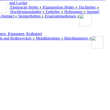
und Locher
Elektrische Hefter
●
Klammerlose Hefter
●
Tischhefter
●
Hochleistungshafter
●
Enthefter
●
Heftzangen
●
Stempel
-Stempel
●
Stempelfarben
●
Ersatzstempelkissen
●
ern, Klammern, Reißnägel
ln und Reißzwecken
●
Metallklemmen
●
Büroklammern
●