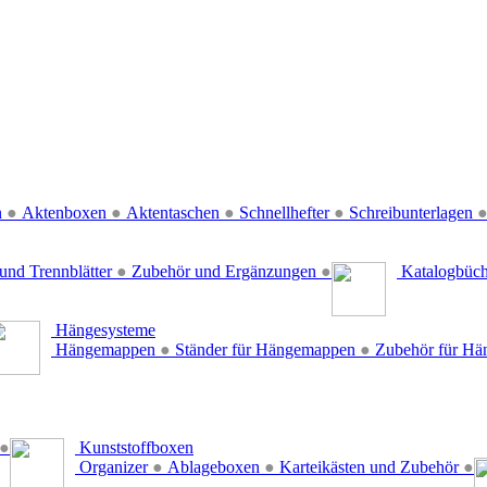
n
●
Aktenboxen
●
Aktentaschen
●
Schnellhefter
●
Schreibunterlagen
und Trennblätter
●
Zubehör und Ergänzungen
●
Katalogbüc
Hängesysteme
Hängemappen
●
Ständer für Hängemappen
●
Zubehör für H
●
Kunststoffboxen
Organizer
●
Ablageboxen
●
Karteikästen und Zubehör
●