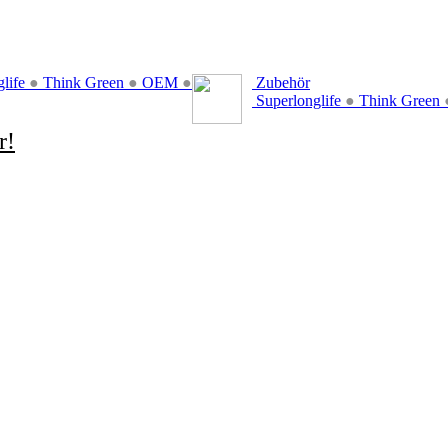
glife
●
Think Green
●
OEM
●
Zubehör
Superlonglife
●
Think Green
r!