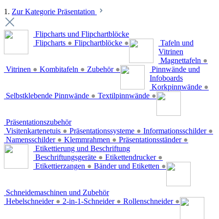
1.
Zur Kategorie Präsentation
Flipcharts und Flipchartblöcke
Flipcharts
●
Flipchartblöcke
●
Tafeln und
Vitrinen
Magnettafeln
●
Vitrinen
●
Kombitafeln
●
Zubehör
●
Pinnwände und
Infoboards
Korkpinnwände
●
Selbstklebende Pinnwände
●
Textilpinnwände
●
Präsentationszubehör
Visitenkartenetuis
●
Präsentationssysteme
●
Informationsschilder
●
Namensschilder
●
Klemmrahmen
●
Präsentationsständer
●
Etikettierung und Beschriftung
Beschriftungsgeräte
●
Etikettendrucker
●
Etikettierzangen
●
Bänder und Etiketten
●
Schneidemaschinen und Zubehör
Hebelschneider
●
2-in-1-Schneider
●
Rollenschneider
●