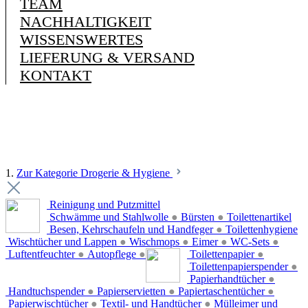
TEAM
NACHHALTIGKEIT
WISSENSWERTES
LIEFERUNG & VERSAND
KONTAKT
1.
Zur Kategorie Drogerie & Hygiene
Reinigung und Putzmittel
Schwämme und Stahlwolle
●
Bürsten
●
Toilettenartikel
Besen, Kehrschaufeln und Handfeger
●
Toilettenhygiene
Wischtücher und Lappen
●
Wischmops
●
Eimer
●
WC-Sets
●
Luftentfeuchter
●
Autopflege
●
Toilettenpapier
●
Toilettenpapierspender
●
Papierhandtücher
●
Handtuchspender
●
Papierservietten
●
Papiertaschentücher
●
Papierwischtücher
●
Textil- und Handtücher
●
Mülleimer und