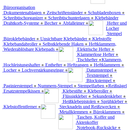
Büroorganisation
Dokumentenablagen
●
Zeitschriftenständer
●
Schubladenboxen
●
Schreibtischorganizer
●
Schreibtischunterlagen
●
Klebebänder
Drahtkorb-Systeme
●
Becher
●
Abfalleimer
●
Hefter und
Locher
Stempel
Büroklebebänder
●
Unsichtbare Klebebänder
●
Klebstoffe
Klebebandabroller
●
Selbstklebende Haken
●
Heftklammern,
Wiederablösbare Klebepads
●
Elektrische Hefter
●
Klammerlose Hefter
●
Tischhefter
●
Klammern,
Hochleistungshafter
●
Enthefter
●
Heftzangen
●
Heftklammern
●
Locher
●
Lochverstärkungsringe
●
Datumstempel
●
Textstempel
●
Blockstempel
●
Paginierstempel
●
Nummern-Stempel
●
Stempelfarben
●
Reißnägel
Ersatzstempelkissen
●
Klebestifte
●
Kleberoller
●
Flüssigkleber
●
Sekundenkleber
●
Heißklebepistolen
●
Sprühkleber
●
Klebstoffentferner
●
Stecknadeln und Reißzwecken
●
Metallklemmen
●
Büroklammern
●
Taschen, Koffer und
Aktenkoffer
Notebook-Rucksäcke
●