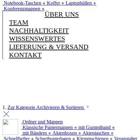
Notebook-Taschen
●
Koffer
●
Laptophüllen
●
Konferenzmappen
●
ÜBER UNS
TEAM
NACHHALTIGKEIT
WISSENSWERTES
LIEFERUNG & VERSAND
KONTAKT
1.
Zur Kategorie Archivieren & Sortieren
Ordner und Mappen
Klassische Papiermappen
●
mit Gummiband
●
mit Bändern
●
Aktenboxen
●
Aktentaschen
●
Schnellhefter
●
Schreibunterlagen
●
Klemmschienen
●
Veranstalter