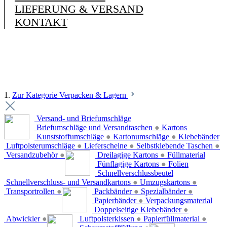
LIEFERUNG & VERSAND
KONTAKT
1.
Zur Kategorie Verpacken & Lagern
Versand- und Briefumschläge
Briefumschläge und Versandtaschen
●
Kartons
Kunststoffumschläge
●
Kartonumschläge
●
Klebebänder
Luftpolsterumschläge
●
Lieferscheine
●
Selbstklebende Taschen
●
Versandzubehör
●
Dreilagige Kartons
●
Füllmaterial
Fünflagige Kartons
●
Folien
Schnellverschlussbeutel
Schnellverschluss- und Versandkartons
●
Umzugskartons
●
Transportrollen
●
Packbänder
●
Spezialbänder
●
Papierbänder
●
Verpackungsmaterial
Doppelseitige Klebebänder
●
Abwickler
●
Luftpolsterkissen
●
Papierfüllmaterial
●