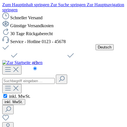
Zum Hauptinhalt springen
Zur Suche springen
Zur Hauptnavigation
springen
Schneller Versand
Günstige Versandkosten
30 Tage Rückgaberecht
Service - Hotline 0123 - 45678
Deutsch
Versandkostenfreie Lieferung ab 49,00€ Netto
Jobs
Sichere SSL-Verbindung
Schnelle Lieferung
Čeština
Helpdesk
Nachhaltigkeit
Deutsch
inkl. MwSt.
inkl. MwSt.