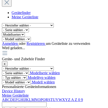
Gerätefinder
Meine Geräteliste
Anmelden
oder
Registrieren
um Geräteliste zu verwenden
Wird geladen...
Geräte- und Zubehör Finder
x
Modellserie wählen
Modelltyp wählen
Modell wählen
Personalisierte Geräteinformationen
Device History
Meine Geräteliste
A
B
C
D
E
F
G
H
I
J
K
L
M
N
O
P
Q
R
S
T
U
V
W
X
Y
Z
A
Z
0
9