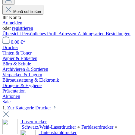
Menü schließen
Ihr Konto
Anmelden
oder
registrieren
Übersicht
Persönliches Profil
Adressen
Zahlungsarten
Bestellungen
0,00 €*
Drucker
Tinten & Toner
Papier & Etiketten
Büro & Schule
Archivieren & Sortieren
Verpacken & Lagern
Büroausstattung & Elektronik
Drogerie & Hygiene
Präsentation
Aktionen
Sale
1.
Zur Kategorie Drucker
Laserdrucker
Schwarz/Weiß-Laserdrucker
●
Farblaserdrucker
●
Tintenstrahldrucker