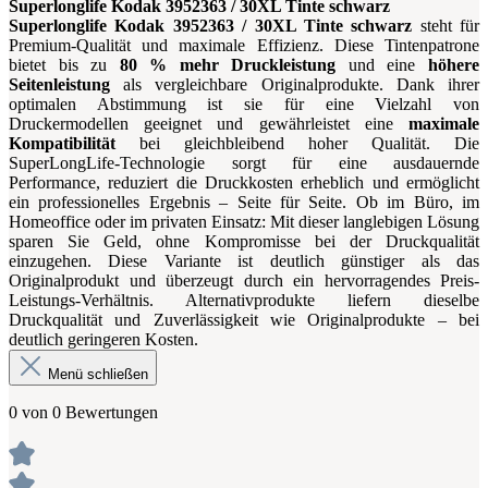
Superlonglife Kodak 3952363 / 30XL Tinte schwarz
Superlonglife Kodak 3952363 / 30XL Tinte schwarz
steht für
Premium-Qualität und maximale Effizienz. Diese Tintenpatrone
bietet bis zu
80 % mehr Druckleistung
und eine
höhere
Seitenleistung
als vergleichbare Originalprodukte. Dank ihrer
optimalen Abstimmung ist sie für eine Vielzahl von
Druckermodellen geeignet und gewährleistet eine
maximale
Kompatibilität
bei gleichbleibend hoher Qualität. Die
SuperLongLife-Technologie sorgt für eine ausdauernde
Performance, reduziert die Druckkosten erheblich und ermöglicht
ein professionelles Ergebnis – Seite für Seite. Ob im Büro, im
Homeoffice oder im privaten Einsatz: Mit dieser langlebigen Lösung
sparen Sie Geld, ohne Kompromisse bei der Druckqualität
einzugehen. Diese Variante ist deutlich günstiger als das
Originalprodukt und überzeugt durch ein hervorragendes Preis-
Leistungs-Verhältnis. Alternativprodukte liefern dieselbe
Druckqualität und Zuverlässigkeit wie Originalprodukte – bei
deutlich geringeren Kosten.
Menü schließen
0 von 0 Bewertungen