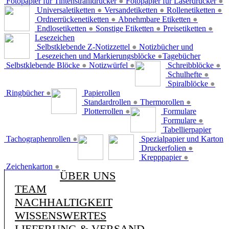
Fotopapier für Tintenstrahldrucker
●
Fotopapier für Laserdrucker
●
Universaletiketten
●
Versandetiketten
●
Rollenetiketten
●
Ordnerrückenetiketten
●
Abnehmbare Etiketten
●
Endlosetiketten
●
Sonstige Etiketten
●
Preisetiketten
●
Lesezeichen
Selbstklebende Z-Notizzettel
●
Notizbücher und
Lesezeichen und Markierungsblöcke
●
Tagebücher
Selbstklebende Blöcke
●
Notizwürfel
●
Schreibblöcke
●
Schulhefte
●
Spiralblöcke
●
Ringbücher
●
Papierollen
Standardrollen
●
Thermorollen
●
Plotterrollen
●
Formulare
Formulare
●
Tabellierpapier
Tachographenrollen
●
Spezialpapier und Karton
Druckerfolien
●
Krepppapier
●
Zeichenkarton
●
ÜBER UNS
TEAM
NACHHALTIGKEIT
WISSENSWERTES
LIEFERUNG & VERSAND