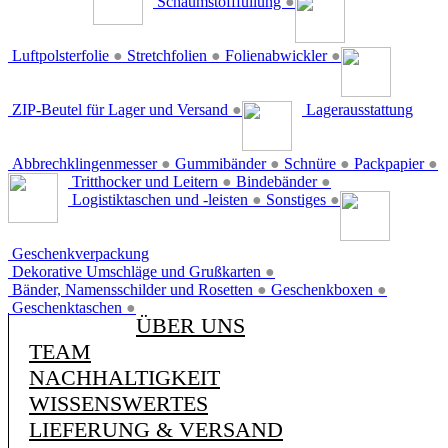
Schaumstofffüllung
●
Luftpolsterfolie
●
Stretchfolien
●
Folienabwickler
●
ZIP-Beutel für Lager und Versand
●
Lagerausstattung
Abbrechklingenmesser
●
Gummibänder
●
Schnüre
●
Packpapier
●
Tritthocker und Leitern
●
Bindebänder
●
Logistiktaschen und -leisten
●
Sonstiges
●
Geschenkverpackung
Dekorative Umschläge und Grußkarten
●
Bänder, Namensschilder und Rosetten
●
Geschenkboxen
●
Geschenktaschen
●
ÜBER UNS
TEAM
NACHHALTIGKEIT
WISSENSWERTES
LIEFERUNG & VERSAND