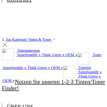
1.
Zur Kategorie Tinten & Toner
Tintenpatronen
Superlonglife
●
Think Green
●
OEM
●
Toner
Superlonglife
●
Think Green
●
OEM
●
Zubehör
Superlonglife
●
Think Green
●
OEM
●
Nutzen Sie unseren 1-2-3 Tinten/Toner
Finder!
ÜBER UNS