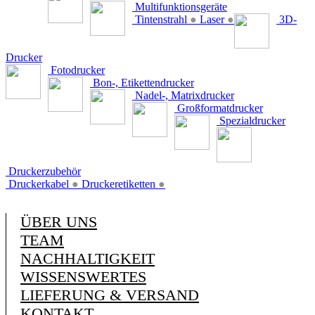
Multifunktionsgeräte
Tintenstrahl
●
Laser
●
3D-
Drucker
Fotodrucker
Bon-, Etikettendrucker
Nadel-, Matrixdrucker
Großformatdrucker
Spezialdrucker
Druckerzubehör
Druckerkabel
●
Druckeretiketten
●
ÜBER UNS
TEAM
NACHHALTIGKEIT
WISSENSWERTES
LIEFERUNG & VERSAND
KONTAKT