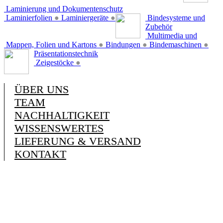
Laminierung und Dokumentenschutz
Laminierfolien
●
Laminiergeräte
●
Bindesysteme und
Zubehör
Multimedia und
Mappen, Folien und Kartons
●
Bindungen
●
Bindemaschinen
●
Präsentationstechnik
Zeigestöcke
●
ÜBER UNS
TEAM
NACHHALTIGKEIT
WISSENSWERTES
LIEFERUNG & VERSAND
KONTAKT