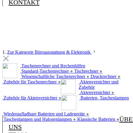
KONTAKT
1.
Zur Kategorie Büroausstattung & Elektronik
Taschenrechner und Rechenhilfen
Standard-Taschenrechner
●
Tischrechner
●
Wissenschaftliche Taschenrechner
●
Druckrechner
●
Zubehör für Taschenrechner
●
Aktenvernichter und
Zubehör
Aktenvernichter
●
Zubehör für Aktenvernichter
●
Batterien, Taschenlampen
Wiederaufladbare Batterien und Ladegeräte
●
ÜBE
Taschenlampen und Halogenlampen
●
Klassische Batterien
●
UNS