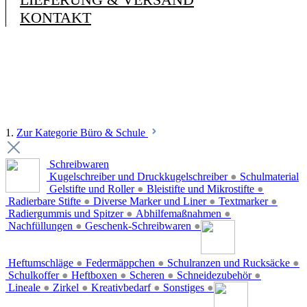
KONTAKT
1.
Zur Kategorie Büro & Schule
Schreibwaren
Kugelschreiber und Druckkugelschreiber
●
Schulmaterial
Gelstifte und Roller
●
Bleistifte und Mikrostifte
●
Radierbare Stifte
●
Diverse Marker und Liner
●
Textmarker
●
Radiergummis und Spitzer
●
Abhilfemaßnahmen
●
Nachfüllungen
●
Geschenk-Schreibwaren
●
Heftumschläge
●
Federmäppchen
●
Schulranzen und Rucksäcke
●
Schulkoffer
●
Heftboxen
●
Scheren
●
Schneidezubehör
●
Lineale
●
Zirkel
●
Kreativbedarf
●
Sonstiges
●