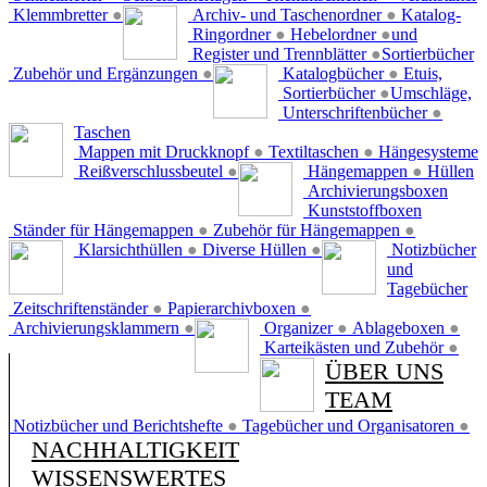
Klemmbretter
●
Archiv- und Taschenordner
●
Katalog-
Ringordner
●
Hebelordner
●
und
Register und Trennblätter
●
Sortierbücher
Zubehör und Ergänzungen
●
Katalogbücher
●
Etuis,
Sortierbücher
●
Umschläge,
Unterschriftenbücher
●
Taschen
Mappen mit Druckknopf
●
Textiltaschen
●
Hängesysteme
Reißverschlussbeutel
●
Hängemappen
●
Hüllen
Archivierungsboxen
Kunststoffboxen
Ständer für Hängemappen
●
Zubehör für Hängemappen
●
Klarsichthüllen
●
Diverse Hüllen
●
Notizbücher
und
Tagebücher
Zeitschriftenständer
●
Papierarchivboxen
●
Archivierungsklammern
●
Organizer
●
Ablageboxen
●
Karteikästen und Zubehör
●
ÜBER UNS
TEAM
Notizbücher und Berichtshefte
●
Tagebücher und Organisatoren
●
NACHHALTIGKEIT
WISSENSWERTES