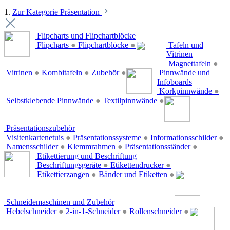
1.
Zur Kategorie Präsentation
Flipcharts und Flipchartblöcke
Flipcharts
●
Flipchartblöcke
●
Tafeln und
Vitrinen
Magnettafeln
●
Vitrinen
●
Kombitafeln
●
Zubehör
●
Pinnwände und
Infoboards
Korkpinnwände
●
Selbstklebende Pinnwände
●
Textilpinnwände
●
Präsentationszubehör
Visitenkartenetuis
●
Präsentationssysteme
●
Informationsschilder
●
Namensschilder
●
Klemmrahmen
●
Präsentationsständer
●
Etikettierung und Beschriftung
Beschriftungsgeräte
●
Etikettendrucker
●
Etikettierzangen
●
Bänder und Etiketten
●
Schneidemaschinen und Zubehör
Hebelschneider
●
2-in-1-Schneider
●
Rollenschneider
●