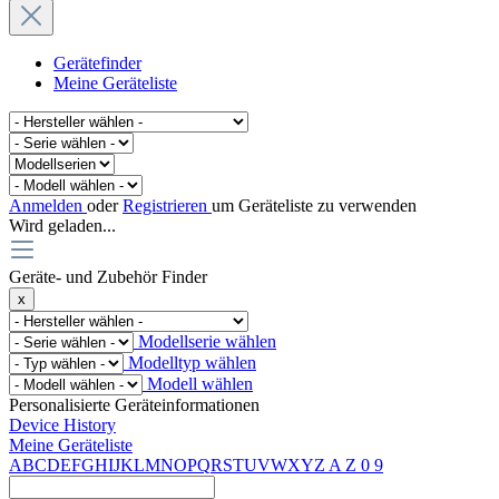
Gerätefinder
Meine Geräteliste
Anmelden
oder
Registrieren
um Geräteliste zu verwenden
Wird geladen...
Geräte- und Zubehör Finder
x
Modellserie wählen
Modelltyp wählen
Modell wählen
Personalisierte Geräteinformationen
Device History
Meine Geräteliste
A
B
C
D
E
F
G
H
I
J
K
L
M
N
O
P
Q
R
S
T
U
V
W
X
Y
Z
A
Z
0
9