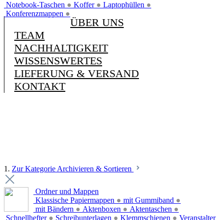
Notebook-Taschen
●
Koffer
●
Laptophüllen
●
Konferenzmappen
●
ÜBER UNS
TEAM
NACHHALTIGKEIT
WISSENSWERTES
LIEFERUNG & VERSAND
KONTAKT
1.
Zur Kategorie Archivieren & Sortieren
Ordner und Mappen
Klassische Papiermappen
●
mit Gummiband
●
mit Bändern
●
Aktenboxen
●
Aktentaschen
●
Schnellhefter
●
Schreibunterlagen
●
Klemmschienen
●
Veranstalter