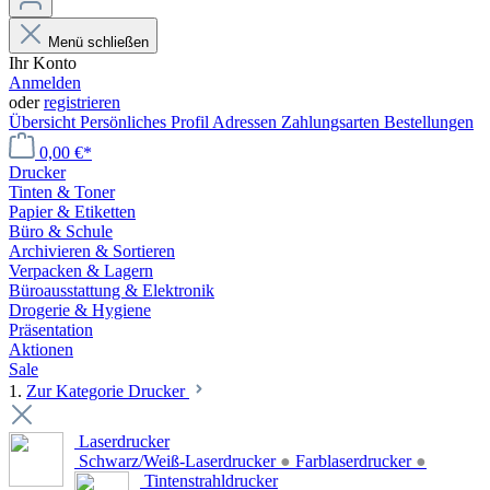
Menü schließen
Ihr Konto
Anmelden
oder
registrieren
Übersicht
Persönliches Profil
Adressen
Zahlungsarten
Bestellungen
0,00 €*
Drucker
Tinten & Toner
Papier & Etiketten
Büro & Schule
Archivieren & Sortieren
Verpacken & Lagern
Büroausstattung & Elektronik
Drogerie & Hygiene
Präsentation
Aktionen
Sale
1.
Zur Kategorie Drucker
Laserdrucker
Schwarz/Weiß-Laserdrucker
●
Farblaserdrucker
●
Tintenstrahldrucker