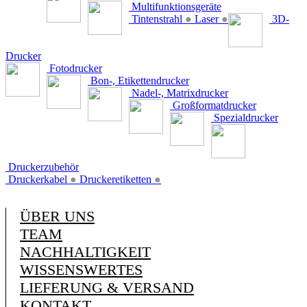
Multifunktionsgeräte
Tintenstrahl
●
Laser
●
3D-
Drucker
Fotodrucker
Bon-, Etikettendrucker
Nadel-, Matrixdrucker
Großformatdrucker
Spezialdrucker
Druckerzubehör
Druckerkabel
●
Druckeretiketten
●
ÜBER UNS
TEAM
NACHHALTIGKEIT
WISSENSWERTES
LIEFERUNG & VERSAND
KONTAKT