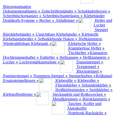
Büroorganisation
Dokumentenablagen
●
Zeitschriftenständer
●
Schubladenboxen
●
Schreibtischorganizer
●
Schreibtischunterlagen
●
Klebebänder
Drahtkorb-Systeme
●
Becher
●
Abfalleimer
●
Hefter und
Locher
Stempel
Büroklebebänder
●
Unsichtbare Klebebänder
●
Klebstoffe
Klebebandabroller
●
Selbstklebende Haken
●
Heftklammern,
Wiederablösbare Klebepads
●
Elektrische Hefter
●
Klammerlose Hefter
●
Tischhefter
●
Klammern,
Hochleistungshafter
●
Enthefter
●
Heftzangen
●
Heftklammern
●
Locher
●
Lochverstärkungsringe
●
Datumstempel
●
Textstempel
●
Blockstempel
●
Paginierstempel
●
Nummern-Stempel
●
Stempelfarben
●
Reißnägel
Ersatzstempelkissen
●
Klebestifte
●
Kleberoller
●
Flüssigkleber
●
Sekundenkleber
●
Heißklebepistolen
●
Sprühkleber
●
Klebstoffentferner
●
Stecknadeln und Reißzwecken
●
Metallklemmen
●
Büroklammern
●
Taschen, Koffer und
Aktenkoffer
Notebook-Rucksäcke
●