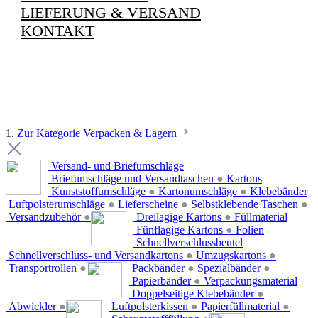
LIEFERUNG & VERSAND
KONTAKT
1.
Zur Kategorie Verpacken & Lagern
Versand- und Briefumschläge
Briefumschläge und Versandtaschen
●
Kartons
Kunststoffumschläge
●
Kartonumschläge
●
Klebebänder
Luftpolsterumschläge
●
Lieferscheine
●
Selbstklebende Taschen
●
Versandzubehör
●
Dreilagige Kartons
●
Füllmaterial
Fünflagige Kartons
●
Folien
Schnellverschlussbeutel
Schnellverschluss- und Versandkartons
●
Umzugskartons
●
Transportrollen
●
Packbänder
●
Spezialbänder
●
Papierbänder
●
Verpackungsmaterial
Doppelseitige Klebebänder
●
Abwickler
●
Luftpolsterkissen
●
Papierfüllmaterial
●