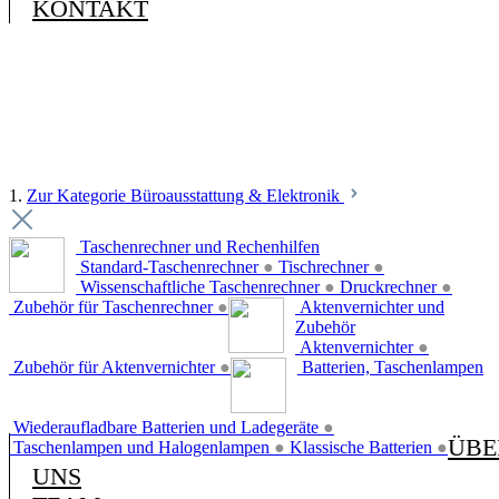
KONTAKT
1.
Zur Kategorie Büroausstattung & Elektronik
Taschenrechner und Rechenhilfen
Standard-Taschenrechner
●
Tischrechner
●
Wissenschaftliche Taschenrechner
●
Druckrechner
●
Zubehör für Taschenrechner
●
Aktenvernichter und
Zubehör
Aktenvernichter
●
Zubehör für Aktenvernichter
●
Batterien, Taschenlampen
Wiederaufladbare Batterien und Ladegeräte
●
ÜBE
Taschenlampen und Halogenlampen
●
Klassische Batterien
●
UNS