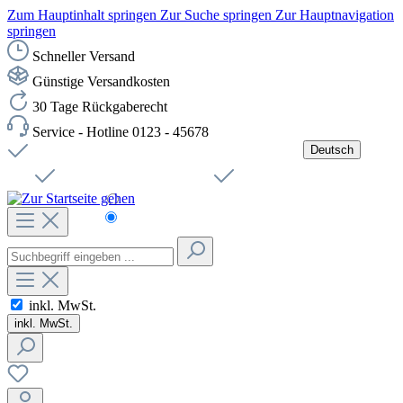
Zum Hauptinhalt springen
Zur Suche springen
Zur Hauptnavigation
springen
Schneller Versand
Günstige Versandkosten
30 Tage Rückgaberecht
Service - Hotline 0123 - 45678
Deutsch
Versandkostenfreie Lieferung ab 49,00€ Netto
Jobs
Sichere SSL-Verbindung
Schnelle Lieferung
Čeština
Helpdesk
Nachhaltigkeit
Deutsch
inkl. MwSt.
inkl. MwSt.