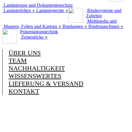
Laminierung und Dokumentenschutz
Laminierfolien
●
Laminiergeräte
●
Bindesysteme und
Zubehör
Multimedia und
Mappen, Folien und Kartons
●
Bindungen
●
Bindemaschinen
●
Präsentationstechnik
Zeigestöcke
●
ÜBER UNS
TEAM
NACHHALTIGKEIT
WISSENSWERTES
LIEFERUNG & VERSAND
KONTAKT