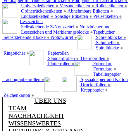
Fotopapier für Tintenstrahldrucker
●
Fotopapier für Laserdrucker
●
Universaletiketten
●
Versandetiketten
●
Rollenetiketten
●
Ordnerrückenetiketten
●
Abnehmbare Etiketten
●
Endlosetiketten
●
Sonstige Etiketten
●
Preisetiketten
●
Lesezeichen
Selbstklebende Z-Notizzettel
●
Notizbücher und
Lesezeichen und Markierungsblöcke
●
Tagebücher
Selbstklebende Blöcke
●
Notizwürfel
●
Schreibblöcke
●
Schulhefte
●
Spiralblöcke
●
Ringbücher
●
Papierollen
Standardrollen
●
Thermorollen
●
Plotterrollen
●
Formulare
Formulare
●
Tabellierpapier
Tachographenrollen
●
Spezialpapier und Karton
Druckerfolien
●
Krepppapier
●
Zeichenkarton
●
ÜBER UNS
TEAM
NACHHALTIGKEIT
WISSENSWERTES
LIEFERUNG & VERSAND