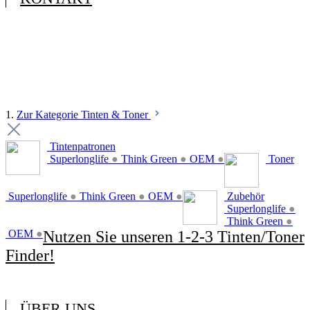
1.
Zur Kategorie Tinten & Toner
Tintenpatronen
Superlonglife
●
Think Green
●
OEM
●
Toner
Superlonglife
●
Think Green
●
OEM
●
Zubehör
Superlonglife
●
Think Green
●
OEM
●
Nutzen Sie unseren 1-2-3 Tinten/Toner
Finder!
ÜBER UNS