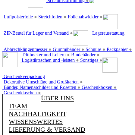
Schaumstofffüllung
●
Luftpolsterfolie
●
Stretchfolien
●
Folienabwickler
●
ZIP-Beutel für Lager und Versand
●
Lagerausstattung
Abbrechklingenmesser
●
Gummibänder
●
Schnüre
●
Packpapier
●
Tritthocker und Leitern
●
Bindebänder
●
Logistiktaschen und -leisten
●
Sonstiges
●
Geschenkverpackung
Dekorative Umschläge und Grußkarten
●
Bänder, Namensschilder und Rosetten
●
Geschenkboxen
●
Geschenktaschen
●
ÜBER UNS
TEAM
NACHHALTIGKEIT
WISSENSWERTES
LIEFERUNG & VERSAND