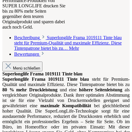
Performance-Produkten von
SUPER LONGLIFE drucken Sie
bis zu 80% mehr Seiten
gegenüber dem teuren
Originalprodukt und sparen dabei
auch noch Geld.
Beschreibung
Superlonglife Frama 1019111 Tinte blau
steht für Premium-Qualität und maximale Effizienz. Diese
Tintenpatrone bietet bis zu…
Mehr
Bewertungen
Menü schließen
Superlonglife Frama 1019111 Tinte blau
Superlonglife Frama 1019111 Tinte blau
steht für Premium-
Qualität und maximale Effizienz. Diese Tintenpatrone bietet bis zu
80 % mehr Druckleistung
und eine
höhere Seitenleistung
als
vergleichbare Originalprodukte. Dank ihrer optimalen Abstimmung
ist sie für eine Vielzahl von Druckermodellen geeignet und
gewährleistet eine
maximale Kompatibilität
bei gleichbleibend
hoher Qualität. Die SuperLongLife-Technologie sorgt für eine
ausdauernde Performance, reduziert die Druckkosten erheblich und
ermöglicht ein professionelles Ergebnis – Seite für Seite. Ob im
Büro, im Homeoffice oder im privaten Einsatz: Mit dieser