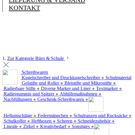
KONTAKT
1.
Zur Kategorie Büro & Schule
Schreibwaren
Kugelschreiber und Druckkugelschreiber
●
Schulmaterial
Gelstifte und Roller
●
Bleistifte und Mikrostifte
●
Radierbare Stifte
●
Diverse Marker und Liner
●
Textmarker
●
Radiergummis und Spitzer
●
Abhilfemaßnahmen
●
Nachfüllungen
●
Geschenk-Schreibwaren
●
Heftumschläge
●
Federmäppchen
●
Schulranzen und Rucksäcke
●
Schulkoffer
●
Heftboxen
●
Scheren
●
Schneidezubehör
●
Lineale
●
Zirkel
●
Kreativbedarf
●
Sonstiges
●