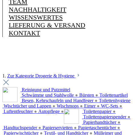
TEAM
NACHHALTIGKEIT
WISSENSWERTES
LIEFERUNG & VERSAND
KONTAKT
1.
Zur Kategorie Drogerie & Hygiene
Reinigung und Putzmittel
Schwämme und Stahlwolle
●
Bürsten
●
Toilettenartikel
Besen, Kehrschaufeln und Handfeger
●
Toilettenhygiene
Wischtücher und Lappen
●
Wischmops
●
Eimer
●
WC-Sets
●
Luftentfeuchter
●
Autopflege
●
Toilettenpapier
●
Toilettenpapierspender
●
Papierhandtücher
●
Handtuchspender
●
Papierservietten
●
Papiertaschentücher
●
Papierwischtücher
●
Textil- und Handtücher
●
Mülleimer und