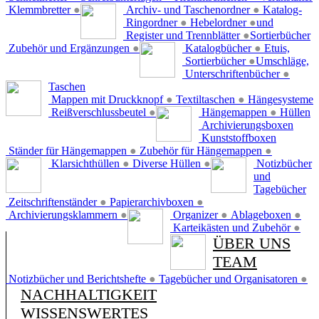
Klemmbretter
●
Archiv- und Taschenordner
●
Katalog-
Ringordner
●
Hebelordner
●
und
Register und Trennblätter
●
Sortierbücher
Zubehör und Ergänzungen
●
Katalogbücher
●
Etuis,
Sortierbücher
●
Umschläge,
Unterschriftenbücher
●
Taschen
Mappen mit Druckknopf
●
Textiltaschen
●
Hängesysteme
Reißverschlussbeutel
●
Hängemappen
●
Hüllen
Archivierungsboxen
Kunststoffboxen
Ständer für Hängemappen
●
Zubehör für Hängemappen
●
Klarsichthüllen
●
Diverse Hüllen
●
Notizbücher
und
Tagebücher
Zeitschriftenständer
●
Papierarchivboxen
●
Archivierungsklammern
●
Organizer
●
Ablageboxen
●
Karteikästen und Zubehör
●
ÜBER UNS
TEAM
Notizbücher und Berichtshefte
●
Tagebücher und Organisatoren
●
NACHHALTIGKEIT
WISSENSWERTES