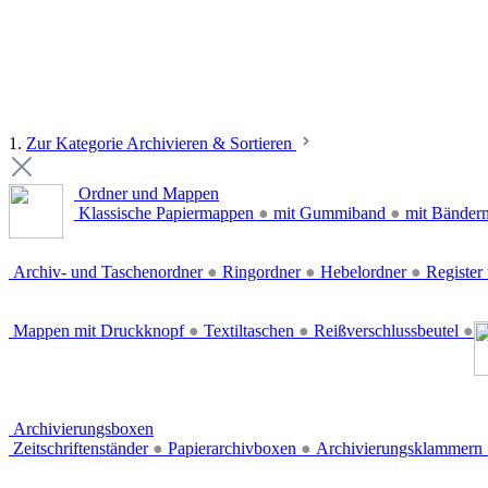
1.
Zur Kategorie Archivieren & Sortieren
Ordner und Mappen
Klassische Papiermappen
●
mit Gummiband
●
mit Bänder
Archiv- und Taschenordner
●
Ringordner
●
Hebelordner
●
Register 
Mappen mit Druckknopf
●
Textiltaschen
●
Reißverschlussbeutel
●
Archivierungsboxen
Zeitschriftenständer
●
Papierarchivboxen
●
Archivierungsklammern