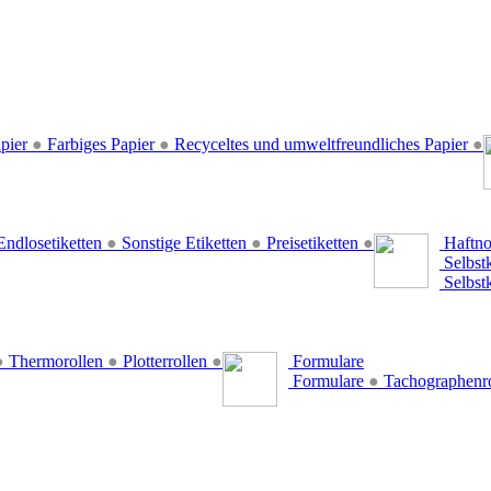
pier
●
Farbiges Papier
●
Recyceltes und umweltfreundliches Papier
●
ndlosetiketten
●
Sonstige Etiketten
●
Preisetiketten
●
Haftno
Selbst
Selbst
●
Thermorollen
●
Plotterrollen
●
Formulare
Formulare
●
Tachographenr