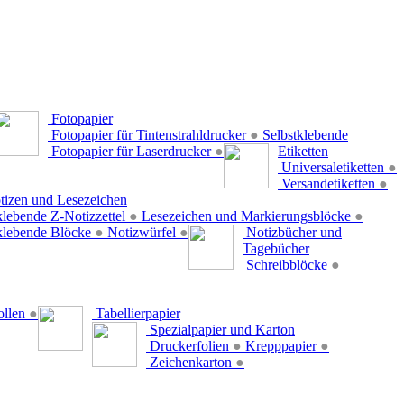
Fotopapier
Fotopapier für Tintenstrahldrucker
●
Selbstklebende
Fotopapier für Laserdrucker
●
Etiketten
Universaletiketten
●
Versandetiketten
●
tizen und Lesezeichen
klebende Z-Notizzettel
●
Lesezeichen und Markierungsblöcke
●
klebende Blöcke
●
Notizwürfel
●
Notizbücher und
Tagebücher
Schreibblöcke
●
ollen
●
Tabellierpapier
Spezialpapier und Karton
Druckerfolien
●
Krepppapier
●
Zeichenkarton
●