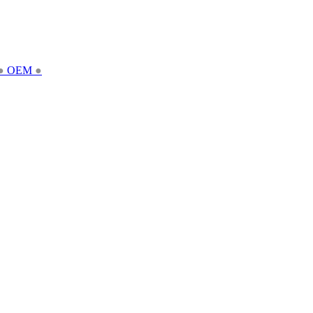
●
OEM
●