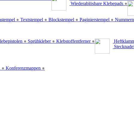
Wiederablösbare Klebepads
●
stempel
●
Textstempel
●
Blockstempel
●
Paginierstempel
●
Nummern
lebepistolen
●
Sprühkleber
●
Klebstoffentferner
●
Heftklamm
Stecknade
n
●
Konferenzmappen
●