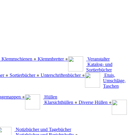
●
Klemmschienen
●
Klemmbretter
●
Veranstalter
Katalog- und
Sortierbücher
her
●
Sortierbücher
●
Unterschriftenbücher
●
Etuis,
Umschläge,
Taschen
ängemappen
●
Hüllen
Klarsichthüllen
●
Diverse Hüllen
●
Notizbücher und Tagebücher
Notizbücher und Berichtshefte
●