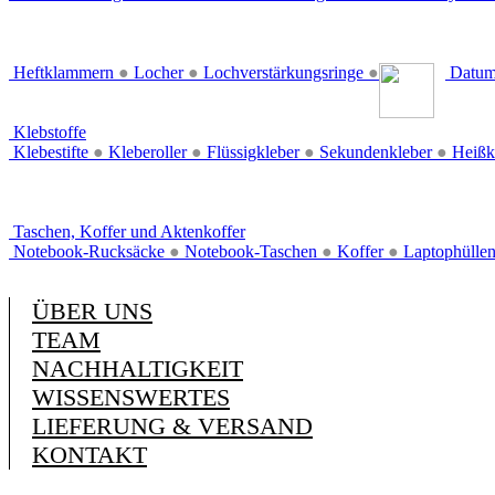
Heftklammern
●
Locher
●
Lochverstärkungsringe
●
Datum
Klebstoffe
Klebestifte
●
Kleberoller
●
Flüssigkleber
●
Sekundenkleber
●
Heißk
Taschen, Koffer und Aktenkoffer
Notebook-Rucksäcke
●
Notebook-Taschen
●
Koffer
●
Laptophülle
ÜBER UNS
TEAM
NACHHALTIGKEIT
WISSENSWERTES
LIEFERUNG & VERSAND
KONTAKT