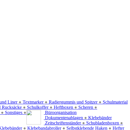
und Liner
●
Textmarker
●
Radiergummis und Spitzer
●
Schulmaterial
d Rucksäcke
●
Schulkoffer
●
Heftboxen
●
Scheren
●
f
●
Sonstiges
●
Büroorganisation
Dokumentenablagen
●
Klebebänder
Zeitschriftenständer
●
Schubladenboxen
●
Klebebänder
●
Klebebandabroller
●
Selbstklebende Haken
●
Hefter