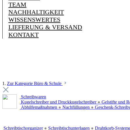
TEAM
NACHHALTIGKEIT
WISSENSWERTES
LIEFERUNG & VERSAND
KONTAKT
1.
Zur Kategorie Büro & Schule
Schreibwaren
Kugelschreiber und Druckkugelschreiber
●
Gelstifte und R
Abhilfemaßnahmen
●
Nachfüllungen
●
Geschenk-Schreib
Schreibtischorganizer
●
Schreibtischunterlagen
●
Drahtkorb-System