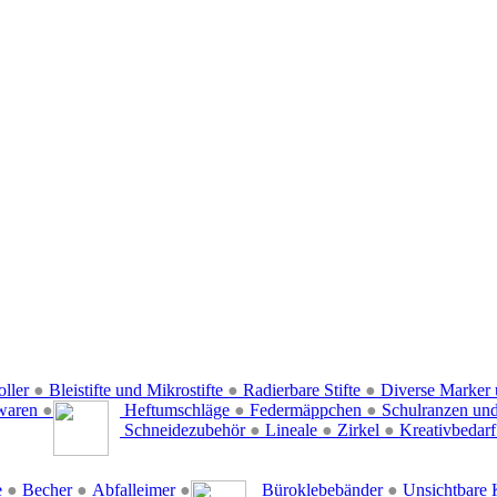
oller
●
Bleistifte und Mikrostifte
●
Radierbare Stifte
●
Diverse Marker 
waren
●
Heftumschläge
●
Federmäppchen
●
Schulranzen un
Schneidezubehör
●
Lineale
●
Zirkel
●
Kreativbedar
e
●
Becher
●
Abfalleimer
●
Büroklebebänder
●
Unsichtbare 