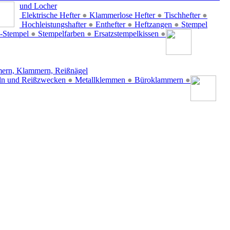
und Locher
Elektrische Hefter
●
Klammerlose Hefter
●
Tischhefter
●
Hochleistungshafter
●
Enthefter
●
Heftzangen
●
Stempel
-Stempel
●
Stempelfarben
●
Ersatzstempelkissen
●
ern, Klammern, Reißnägel
ln und Reißzwecken
●
Metallklemmen
●
Büroklammern
●