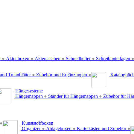
n
●
Aktenboxen
●
Aktentaschen
●
Schnellhefter
●
Schreibunterlagen
und Trennblätter
●
Zubehör und Ergänzungen
●
Katalogbüc
Hängesysteme
Hängemappen
●
Ständer für Hängemappen
●
Zubehör für H
●
Kunststoffboxen
Organizer
●
Ablageboxen
●
Karteikästen und Zubehör
●