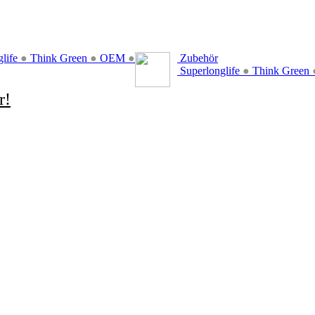
glife
●
Think Green
●
OEM
●
Zubehör
Superlonglife
●
Think Green
r!