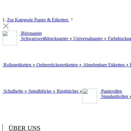
1.
Zur Kategorie Papier & Etiketten
Büropapier
Schwarzweißdruckpapier
●
Universalpapier
●
Farbdruckpa
Rollenetiketten
●
Ordnerrückenetiketten
●
Abnehmbare Etiketten
●
E
Schulhefte
●
Spiralblöcke
●
Ringbücher
●
Papierollen
Standardrollen
ÜBER UNS