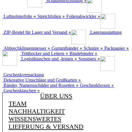
Schaumstofffüllung
●
Luftpolsterfolie
●
Stretchfolien
●
Folienabwickler
●
ZIP-Beutel für Lager und Versand
●
Lagerausstattung
Abbrechklingenmesser
●
Gummibänder
●
Schnüre
●
Packpapier
●
Tritthocker und Leitern
●
Bindebänder
●
Logistiktaschen und -leisten
●
Sonstiges
●
Geschenkverpackung
Dekorative Umschläge und Grußkarten
●
Bänder, Namensschilder und Rosetten
●
Geschenkboxen
●
Geschenktaschen
●
ÜBER UNS
TEAM
NACHHALTIGKEIT
WISSENSWERTES
LIEFERUNG & VERSAND