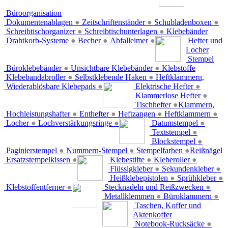
Büroorganisation
Dokumentenablagen
●
Zeitschriftenständer
●
Schubladenboxen
●
Schreibtischorganizer
●
Schreibtischunterlagen
●
Klebebänder
Drahtkorb-Systeme
●
Becher
●
Abfalleimer
●
Hefter und
Locher
Stempel
Büroklebebänder
●
Unsichtbare Klebebänder
●
Klebstoffe
Klebebandabroller
●
Selbstklebende Haken
●
Heftklammern,
Wiederablösbare Klebepads
●
Elektrische Hefter
●
Klammerlose Hefter
●
Tischhefter
●
Klammern,
Hochleistungshafter
●
Enthefter
●
Heftzangen
●
Heftklammern
●
Locher
●
Lochverstärkungsringe
●
Datumstempel
●
Textstempel
●
Blockstempel
●
Paginierstempel
●
Nummern-Stempel
●
Stempelfarben
●
Reißnägel
Ersatzstempelkissen
●
Klebestifte
●
Kleberoller
●
Flüssigkleber
●
Sekundenkleber
●
Heißklebepistolen
●
Sprühkleber
●
Klebstoffentferner
●
Stecknadeln und Reißzwecken
●
Metallklemmen
●
Büroklammern
●
Taschen, Koffer und
Aktenkoffer
Notebook-Rucksäcke
●