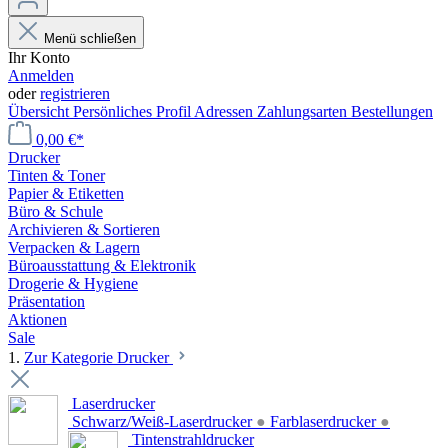
Menü schließen
Ihr Konto
Anmelden
oder
registrieren
Übersicht
Persönliches Profil
Adressen
Zahlungsarten
Bestellungen
0,00 €*
Drucker
Tinten & Toner
Papier & Etiketten
Büro & Schule
Archivieren & Sortieren
Verpacken & Lagern
Büroausstattung & Elektronik
Drogerie & Hygiene
Präsentation
Aktionen
Sale
1.
Zur Kategorie Drucker
Laserdrucker
Schwarz/Weiß-Laserdrucker
●
Farblaserdrucker
●
Tintenstrahldrucker