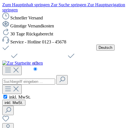
Zum Hauptinhalt springen
Zur Suche springen
Zur Hauptnavigation
springen
Schneller Versand
Günstige Versandkosten
30 Tage Rückgaberecht
Service - Hotline 0123 - 45678
Deutsch
Versandkostenfreie Lieferung ab 49,00€ Netto
Jobs
Sichere SSL-Verbindung
Schnelle Lieferung
Čeština
Helpdesk
Nachhaltigkeit
Deutsch
inkl. MwSt.
inkl. MwSt.