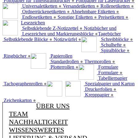
Fotopapier für Tintenstrahldrucker
●
Fotopapier für Laserdrucker
●
Universaletiketten
●
Versandetiketten
●
Rollenetiketten
●
Ordnerrückenetiketten
●
Abnehmbare Etiketten
●
Endlosetiketten
●
Sonstige Etiketten
●
Preisetiketten
●
Lesezeichen
Selbstklebende Z-Notizzettel
●
Notizbücher und
Lesezeichen und Markierungsblöcke
●
Tagebücher
Selbstklebende Blöcke
●
Notizwürfel
●
Schreibblöcke
●
Schulhefte
●
Spiralblöcke
●
Ringbücher
●
Papierollen
Standardrollen
●
Thermorollen
●
Plotterrollen
●
Formulare
Formulare
●
Tabellierpapier
Tachographenrollen
●
Spezialpapier und Karton
Druckerfolien
●
Krepppapier
●
Zeichenkarton
●
ÜBER UNS
TEAM
NACHHALTIGKEIT
WISSENSWERTES
LIEFERUNG & VERSAND