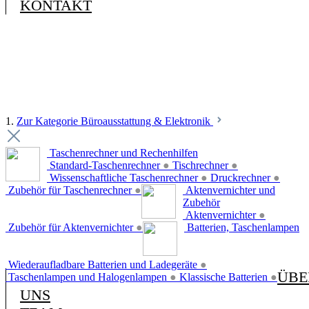
KONTAKT
1.
Zur Kategorie Büroausstattung & Elektronik
Taschenrechner und Rechenhilfen
Standard-Taschenrechner
●
Tischrechner
●
Wissenschaftliche Taschenrechner
●
Druckrechner
●
Zubehör für Taschenrechner
●
Aktenvernichter und
Zubehör
Aktenvernichter
●
Zubehör für Aktenvernichter
●
Batterien, Taschenlampen
Wiederaufladbare Batterien und Ladegeräte
●
ÜBE
Taschenlampen und Halogenlampen
●
Klassische Batterien
●
UNS