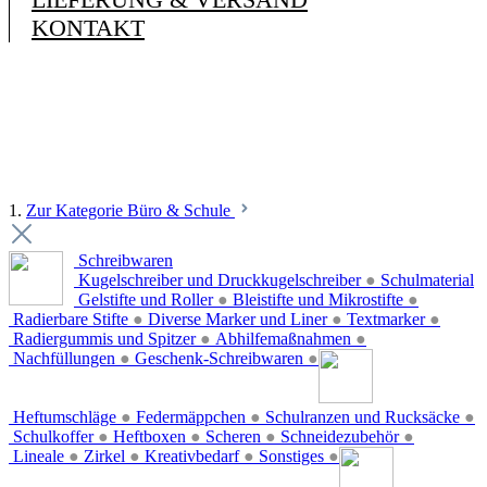
KONTAKT
1.
Zur Kategorie Büro & Schule
Schreibwaren
Kugelschreiber und Druckkugelschreiber
●
Schulmaterial
Gelstifte und Roller
●
Bleistifte und Mikrostifte
●
Radierbare Stifte
●
Diverse Marker und Liner
●
Textmarker
●
Radiergummis und Spitzer
●
Abhilfemaßnahmen
●
Nachfüllungen
●
Geschenk-Schreibwaren
●
Heftumschläge
●
Federmäppchen
●
Schulranzen und Rucksäcke
●
Schulkoffer
●
Heftboxen
●
Scheren
●
Schneidezubehör
●
Lineale
●
Zirkel
●
Kreativbedarf
●
Sonstiges
●