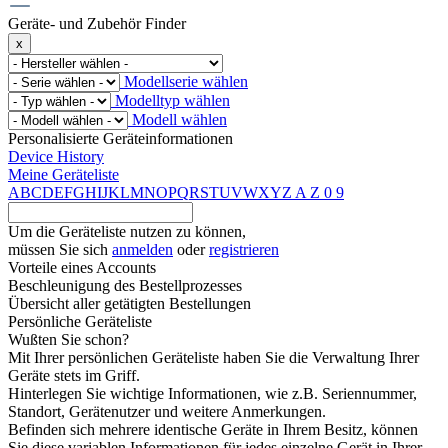
Geräte- und Zubehör Finder
x
Modellserie wählen
Modelltyp wählen
Modell wählen
Personalisierte Geräteinformationen
Device History
Meine Geräteliste
A
B
C
D
E
F
G
H
I
J
K
L
M
N
O
P
Q
R
S
T
U
V
W
X
Y
Z
A
Z
0
9
Um die Geräteliste nutzen zu können,
müssen Sie sich
anmelden
oder
registrieren
Vorteile eines Accounts
Beschleunigung des Bestellprozesses
Übersicht aller getätigten Bestellungen
Persönliche Geräteliste
Wußten Sie schon?
Mit Ihrer persönlichen Geräteliste haben Sie die Verwaltung Ihrer
Geräte stets im Griff.
Hinterlegen Sie wichtige Informationen, wie z.B. Seriennummer,
Standort, Gerätenutzer und weitere Anmerkungen.
Befinden sich mehrere identische Geräte in Ihrem Besitz, können
Sie diese variablen Informationen für jedes einzelne Gerät in Ihrer