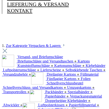
LIEFERUNG & VERSAND
KONTAKT
1.
Zur Kategorie Verpacken & Lagern
Versand- und Briefumschläge
Briefumschläge und Versandtaschen
●
Kartons
Kunststoffumschläge
●
Kartonumschläge
●
Klebebänder
Luftpolsterumschläge
●
Lieferscheine
●
Selbstklebende Taschen
●
Versandzubehör
●
Dreilagige Kartons
●
Füllmaterial
Fünflagige Kartons
●
Folien
Schnellverschlussbeutel
Schnellverschluss- und Versandkartons
●
Umzugskartons
●
Transportrollen
●
Packbänder
●
Spezialbänder
●
Papierbänder
●
Verpackungsmaterial
Doppelseitige Klebebänder
●
Abwickler
●
Luftpolsterkissen
●
Papierfüllmaterial
●