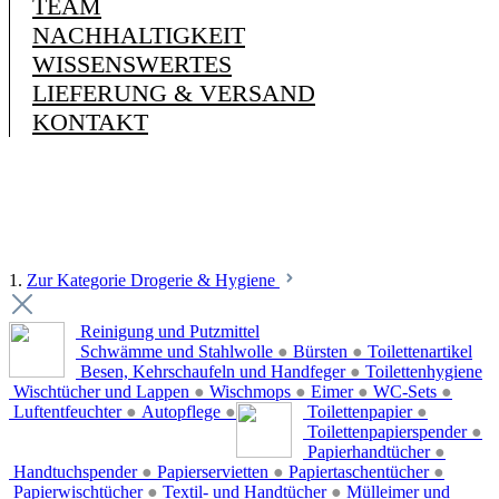
TEAM
NACHHALTIGKEIT
WISSENSWERTES
LIEFERUNG & VERSAND
KONTAKT
1.
Zur Kategorie Drogerie & Hygiene
Reinigung und Putzmittel
Schwämme und Stahlwolle
●
Bürsten
●
Toilettenartikel
Besen, Kehrschaufeln und Handfeger
●
Toilettenhygiene
Wischtücher und Lappen
●
Wischmops
●
Eimer
●
WC-Sets
●
Luftentfeuchter
●
Autopflege
●
Toilettenpapier
●
Toilettenpapierspender
●
Papierhandtücher
●
Handtuchspender
●
Papierservietten
●
Papiertaschentücher
●
Papierwischtücher
●
Textil- und Handtücher
●
Mülleimer und