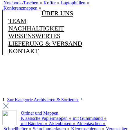
Notebook-Taschen
●
Koffer
●
Laptophüllen
●
Konferenzmappen
●
ÜBER UNS
TEAM
NACHHALTIGKEIT
WISSENSWERTES
LIEFERUNG & VERSAND
KONTAKT
1.
Zur Kategorie Archivieren & Sortieren
Ordner und Mappen
Klassische Papiermappen
●
mit Gummiband
●
mit Bändern
●
Aktenboxen
●
Aktentaschen
●
Schnellhefter
●
Schreibunterlagen
●
Klemmschienen
●
Veranstalter