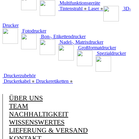
Multifunktionsgeräte
Tintenstrahl
●
Laser
●
3D-
Drucker
Fotodrucker
Bon-, Etikettendrucker
Nadel-, Matrixdrucker
Großformatdrucker
Spezialdrucker
Druckerzubehör
Druckerkabel
●
Druckeretiketten
●
ÜBER UNS
TEAM
NACHHALTIGKEIT
WISSENSWERTES
LIEFERUNG & VERSAND
KONTAKT