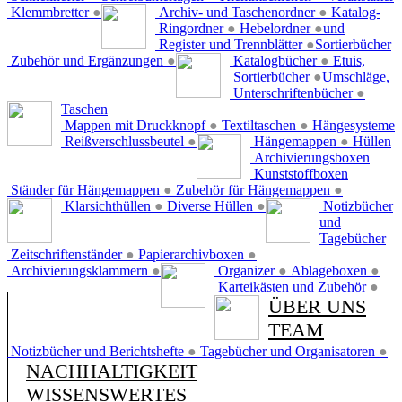
Klemmbretter
●
Archiv- und Taschenordner
●
Katalog-
Ringordner
●
Hebelordner
●
und
Register und Trennblätter
●
Sortierbücher
Zubehör und Ergänzungen
●
Katalogbücher
●
Etuis,
Sortierbücher
●
Umschläge,
Unterschriftenbücher
●
Taschen
Mappen mit Druckknopf
●
Textiltaschen
●
Hängesysteme
Reißverschlussbeutel
●
Hängemappen
●
Hüllen
Archivierungsboxen
Kunststoffboxen
Ständer für Hängemappen
●
Zubehör für Hängemappen
●
Klarsichthüllen
●
Diverse Hüllen
●
Notizbücher
und
Tagebücher
Zeitschriftenständer
●
Papierarchivboxen
●
Archivierungsklammern
●
Organizer
●
Ablageboxen
●
Karteikästen und Zubehör
●
ÜBER UNS
TEAM
Notizbücher und Berichtshefte
●
Tagebücher und Organisatoren
●
NACHHALTIGKEIT
WISSENSWERTES