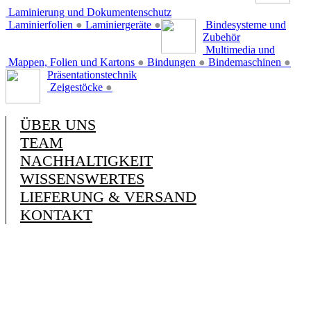
Laminierung und Dokumentenschutz
Laminierfolien
●
Laminiergeräte
●
Bindesysteme und
Zubehör
Multimedia und
Mappen, Folien und Kartons
●
Bindungen
●
Bindemaschinen
●
Präsentationstechnik
Zeigestöcke
●
ÜBER UNS
TEAM
NACHHALTIGKEIT
WISSENSWERTES
LIEFERUNG & VERSAND
KONTAKT