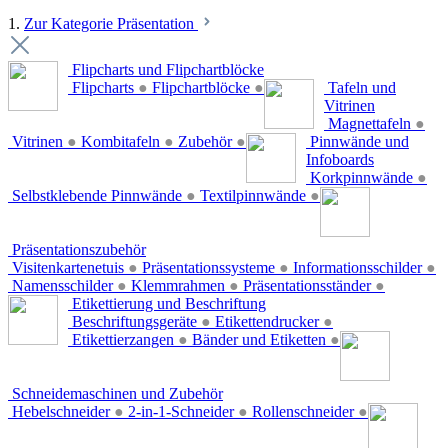
1.
Zur Kategorie Präsentation
Flipcharts und Flipchartblöcke
Flipcharts
●
Flipchartblöcke
●
Tafeln und
Vitrinen
Magnettafeln
●
Vitrinen
●
Kombitafeln
●
Zubehör
●
Pinnwände und
Infoboards
Korkpinnwände
●
Selbstklebende Pinnwände
●
Textilpinnwände
●
Präsentationszubehör
Visitenkartenetuis
●
Präsentationssysteme
●
Informationsschilder
●
Namensschilder
●
Klemmrahmen
●
Präsentationsständer
●
Etikettierung und Beschriftung
Beschriftungsgeräte
●
Etikettendrucker
●
Etikettierzangen
●
Bänder und Etiketten
●
Schneidemaschinen und Zubehör
Hebelschneider
●
2-in-1-Schneider
●
Rollenschneider
●