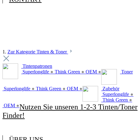
1.
Zur Kategorie Tinten & Toner
Tintenpatronen
Superlonglife
●
Think Green
●
OEM
●
Toner
Superlonglife
●
Think Green
●
OEM
●
Zubehör
Superlonglife
●
Think Green
●
OEM
●
Nutzen Sie unseren 1-2-3 Tinten/Toner
Finder!
ÜBER UNS