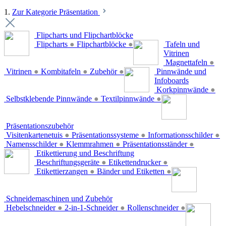
1.
Zur Kategorie Präsentation
Flipcharts und Flipchartblöcke
Flipcharts
●
Flipchartblöcke
●
Tafeln und
Vitrinen
Magnettafeln
●
Vitrinen
●
Kombitafeln
●
Zubehör
●
Pinnwände und
Infoboards
Korkpinnwände
●
Selbstklebende Pinnwände
●
Textilpinnwände
●
Präsentationszubehör
Visitenkartenetuis
●
Präsentationssysteme
●
Informationsschilder
●
Namensschilder
●
Klemmrahmen
●
Präsentationsständer
●
Etikettierung und Beschriftung
Beschriftungsgeräte
●
Etikettendrucker
●
Etikettierzangen
●
Bänder und Etiketten
●
Schneidemaschinen und Zubehör
Hebelschneider
●
2-in-1-Schneider
●
Rollenschneider
●