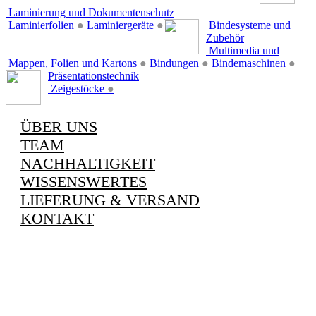
Laminierung und Dokumentenschutz
Laminierfolien
●
Laminiergeräte
●
Bindesysteme und
Zubehör
Multimedia und
Mappen, Folien und Kartons
●
Bindungen
●
Bindemaschinen
●
Präsentationstechnik
Zeigestöcke
●
ÜBER UNS
TEAM
NACHHALTIGKEIT
WISSENSWERTES
LIEFERUNG & VERSAND
KONTAKT