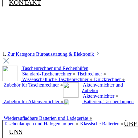
KONTAKT
1.
Zur Kategorie Büroausstattung & Elektronik
Taschenrechner und Rechenhilfen
Standard-Taschenrechner
●
Tischrechner
●
Wissenschaftliche Taschenrechner
●
Druckrechner
●
Zubehör für Taschenrechner
●
Aktenvernichter und
Zubehör
Aktenvernichter
●
Zubehör für Aktenvernichter
●
Batterien, Taschenlampen
Wiederaufladbare Batterien und Ladegeräte
●
ÜBE
Taschenlampen und Halogenlampen
●
Klassische Batterien
●
UNS