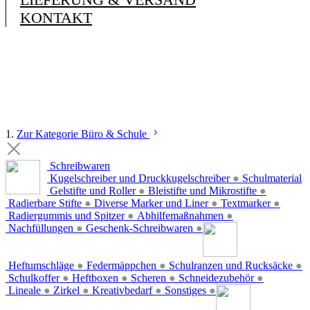
KONTAKT
1.
Zur Kategorie Büro & Schule
Schreibwaren
Kugelschreiber und Druckkugelschreiber
●
Schulmaterial
Gelstifte und Roller
●
Bleistifte und Mikrostifte
●
Radierbare Stifte
●
Diverse Marker und Liner
●
Textmarker
●
Radiergummis und Spitzer
●
Abhilfemaßnahmen
●
Nachfüllungen
●
Geschenk-Schreibwaren
●
Heftumschläge
●
Federmäppchen
●
Schulranzen und Rucksäcke
●
Schulkoffer
●
Heftboxen
●
Scheren
●
Schneidezubehör
●
Lineale
●
Zirkel
●
Kreativbedarf
●
Sonstiges
●