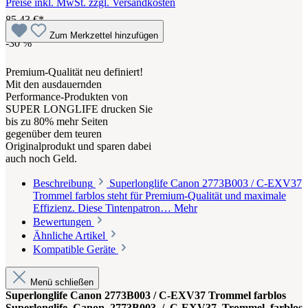
Preise inkl. MwSt. zzgl. Versandkosten
85,43 €*
Zum Merkzettel hinzufügen
-30
%
Premium-Qualität neu definiert!
Mit den ausdauernden
Performance-Produkten von
SUPER LONGLIFE drucken Sie
bis zu 80% mehr Seiten
gegenüber dem teuren
Originalprodukt und sparen dabei
auch noch Geld.
Beschreibung
Superlonglife Canon 2773B003 / C-EXV37
Trommel farblos steht für Premium-Qualität und maximale
Effizienz. Diese Tintenpatron…
Mehr
Bewertungen
Ähnliche Artikel
Kompatible Geräte
Menü schließen
Superlonglife Canon 2773B003 / C-EXV37 Trommel farblos
Superlonglife Canon 2773B003 / C-EXV37 Trommel farblos