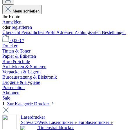
Menü schließen
Ihr Konto
Anmelden
oder
registrieren
Übersicht
Persönliches Profil
Adressen
Zahlungsarten
Bestellungen
0,00 €*
Drucker
Tinten & Toner
Papier & Etiketten
Büro & Schule
Archivieren & Sortieren
Verpacken & Lagern
Büroausstattung & Elektronik
Drogerie & Hygiene
Präsentation
Aktionen
Sale
1.
Zur Kategorie Drucker
Laserdrucker
Schwarz/Weiß-Laserdrucker
●
Farblaserdrucker
●
Tintenstrahldrucker