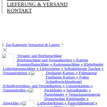
LIEFERUNG & VERSAND
KONTAKT
1.
Zur Kategorie Verpacken & Lagern
Versand- und Briefumschläge
Briefumschläge und Versandtaschen
●
Kartons
Kunststoffumschläge
●
Kartonumschläge
●
Klebebänder
Luftpolsterumschläge
●
Lieferscheine
●
Selbstklebende Taschen
●
Versandzubehör
●
Dreilagige Kartons
●
Füllmaterial
Fünflagige Kartons
●
Folien
Schnellverschlussbeutel
Schnellverschluss- und Versandkartons
●
Umzugskartons
●
Transportrollen
●
Packbänder
●
Spezialbänder
●
Papierbänder
●
Verpackungsmaterial
Doppelseitige Klebebänder
●
Abwickler
●
Luftpolsterkissen
●
Papierfüllmaterial
●