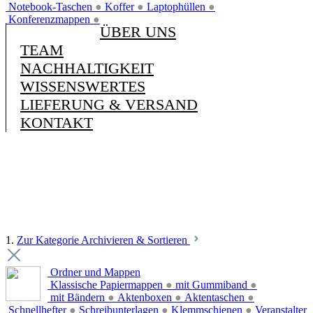
Notebook-Taschen
●
Koffer
●
Laptophüllen
●
Konferenzmappen
●
ÜBER UNS
TEAM
NACHHALTIGKEIT
WISSENSWERTES
LIEFERUNG & VERSAND
KONTAKT
1.
Zur Kategorie Archivieren & Sortieren
Ordner und Mappen
Klassische Papiermappen
●
mit Gummiband
●
mit Bändern
●
Aktenboxen
●
Aktentaschen
●
Schnellhefter
●
Schreibunterlagen
●
Klemmschienen
●
Veranstalter