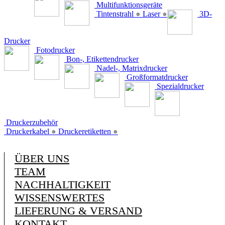
Multifunktionsgeräte
Tintenstrahl
●
Laser
●
3D-
Drucker
Fotodrucker
Bon-, Etikettendrucker
Nadel-, Matrixdrucker
Großformatdrucker
Spezialdrucker
Druckerzubehör
Druckerkabel
●
Druckeretiketten
●
ÜBER UNS
TEAM
NACHHALTIGKEIT
WISSENSWERTES
LIEFERUNG & VERSAND
KONTAKT