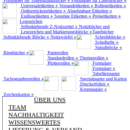
Fotopapier für Tintenstrahldrucker
●
Fotopapier für Laserdrucker
●
Universaletiketten
●
Versandetiketten
●
Rollenetiketten
●
Ordnerrückenetiketten
●
Abnehmbare Etiketten
●
Endlosetiketten
●
Sonstige Etiketten
●
Preisetiketten
●
Lesezeichen
Selbstklebende Z-Notizzettel
●
Notizbücher und
Lesezeichen und Markierungsblöcke
●
Tagebücher
Selbstklebende Blöcke
●
Notizwürfel
●
Schreibblöcke
●
Schulhefte
●
Spiralblöcke
●
Ringbücher
●
Papierollen
Standardrollen
●
Thermorollen
●
Plotterrollen
●
Formulare
Formulare
●
Tabellierpapier
Tachographenrollen
●
Spezialpapier und Karton
Druckerfolien
●
Krepppapier
●
Zeichenkarton
●
ÜBER UNS
TEAM
NACHHALTIGKEIT
WISSENSWERTES
LIEFERUNG & VERSAND