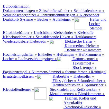
Büroorganisation
Dokumentenablagen
●
Zeitschriftenständer
●
Schubladenboxen
●
Schreibtischorganizer
●
Schreibtischunterlagen
●
Klebebänder
Drahtkorb-Systeme
●
Becher
●
Abfalleimer
●
Hefter und
Locher
Stempel
Büroklebebänder
●
Unsichtbare Klebebänder
●
Klebstoffe
Klebebandabroller
●
Selbstklebende Haken
●
Heftklammern,
Wiederablösbare Klebepads
●
Elektrische Hefter
●
Klammerlose Hefter
●
Tischhefter
●
Klammern,
Hochleistungshafter
●
Enthefter
●
Heftzangen
●
Heftklammern
●
Locher
●
Lochverstärkungsringe
●
Datumstempel
●
Textstempel
●
Blockstempel
●
Paginierstempel
●
Nummern-Stempel
●
Stempelfarben
●
Reißnägel
Ersatzstempelkissen
●
Klebestifte
●
Kleberoller
●
Flüssigkleber
●
Sekundenkleber
●
Heißklebepistolen
●
Sprühkleber
●
Klebstoffentferner
●
Stecknadeln und Reißzwecken
●
Metallklemmen
●
Büroklammern
●
Taschen, Koffer und
Aktenkoffer
Notebook-Rucksäcke
●