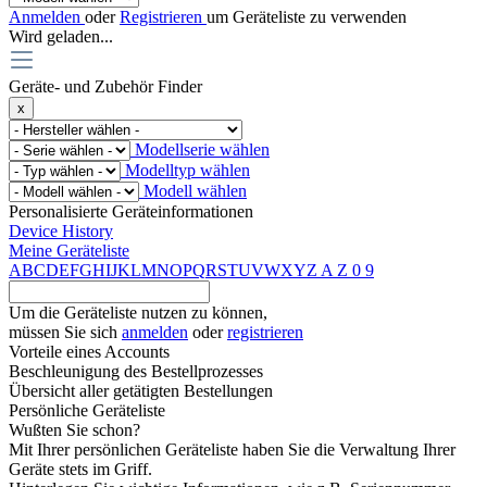
Anmelden
oder
Registrieren
um Geräteliste zu verwenden
Wird geladen...
Geräte- und Zubehör Finder
x
Modellserie wählen
Modelltyp wählen
Modell wählen
Personalisierte Geräteinformationen
Device History
Meine Geräteliste
A
B
C
D
E
F
G
H
I
J
K
L
M
N
O
P
Q
R
S
T
U
V
W
X
Y
Z
A
Z
0
9
Um die Geräteliste nutzen zu können,
müssen Sie sich
anmelden
oder
registrieren
Vorteile eines Accounts
Beschleunigung des Bestellprozesses
Übersicht aller getätigten Bestellungen
Persönliche Geräteliste
Wußten Sie schon?
Mit Ihrer persönlichen Geräteliste haben Sie die Verwaltung Ihrer
Geräte stets im Griff.