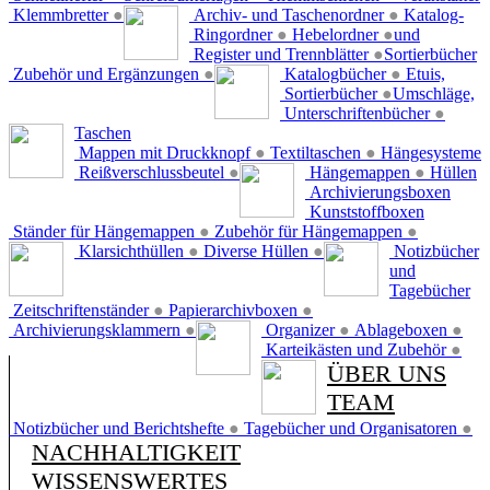
Klemmbretter
●
Archiv- und Taschenordner
●
Katalog-
Ringordner
●
Hebelordner
●
und
Register und Trennblätter
●
Sortierbücher
Zubehör und Ergänzungen
●
Katalogbücher
●
Etuis,
Sortierbücher
●
Umschläge,
Unterschriftenbücher
●
Taschen
Mappen mit Druckknopf
●
Textiltaschen
●
Hängesysteme
Reißverschlussbeutel
●
Hängemappen
●
Hüllen
Archivierungsboxen
Kunststoffboxen
Ständer für Hängemappen
●
Zubehör für Hängemappen
●
Klarsichthüllen
●
Diverse Hüllen
●
Notizbücher
und
Tagebücher
Zeitschriftenständer
●
Papierarchivboxen
●
Archivierungsklammern
●
Organizer
●
Ablageboxen
●
Karteikästen und Zubehör
●
ÜBER UNS
TEAM
Notizbücher und Berichtshefte
●
Tagebücher und Organisatoren
●
NACHHALTIGKEIT
WISSENSWERTES