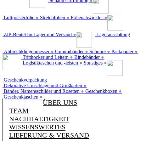
Schaumstofffüllung
●
Luftpolsterfolie
●
Stretchfolien
●
Folienabwickler
●
ZIP-Beutel für Lager und Versand
●
Lagerausstattung
Abbrechklingenmesser
●
Gummibänder
●
Schnüre
●
Packpapier
●
Tritthocker und Leitern
●
Bindebänder
●
Logistiktaschen und -leisten
●
Sonstiges
●
Geschenkverpackung
Dekorative Umschläge und Grußkarten
●
Bänder, Namensschilder und Rosetten
●
Geschenkboxen
●
Geschenktaschen
●
ÜBER UNS
TEAM
NACHHALTIGKEIT
WISSENSWERTES
LIEFERUNG & VERSAND