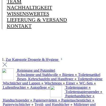
TEAM
NACHHALTIGKEIT
WISSENSWERTES
LIEFERUNG & VERSAND
KONTAKT
1.
Zur Kategorie Drogerie & Hygiene
Reinigung und Putzmittel
Schwämme und Stahlwolle
●
Bürsten
●
Toilettenartikel
Besen, Kehrschaufeln und Handfeger
●
Toilettenhygiene
Wischtücher und Lappen
●
Wischmops
●
Eimer
●
WC-Sets
●
Luftentfeuchter
●
Autopflege
●
Toilettenpapier
●
Toilettenpapierspender
●
Papierhandtücher
●
Handtuchspender
●
Papierservietten
●
Papiertaschentücher
●
Papierwischtücher
●
Textil- und Handtücher
●
Mülleimer und