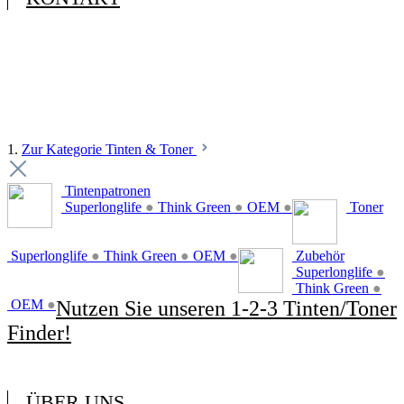
1.
Zur Kategorie Tinten & Toner
Tintenpatronen
Superlonglife
●
Think Green
●
OEM
●
Toner
Superlonglife
●
Think Green
●
OEM
●
Zubehör
Superlonglife
●
Think Green
●
OEM
●
Nutzen Sie unseren 1-2-3 Tinten/Toner
Finder!
ÜBER UNS