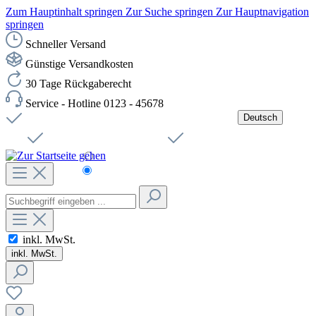
Zum Hauptinhalt springen
Zur Suche springen
Zur Hauptnavigation
springen
Schneller Versand
Günstige Versandkosten
30 Tage Rückgaberecht
Service - Hotline 0123 - 45678
Deutsch
Versandkostenfreie Lieferung ab 49,00€ Netto
Jobs
Sichere SSL-Verbindung
Schnelle Lieferung
Čeština
Helpdesk
Nachhaltigkeit
Deutsch
inkl. MwSt.
inkl. MwSt.