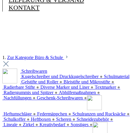
KONTAKT
1.
Zur Kategorie Büro & Schule
Schreibwaren
Kugelschreiber und Druckkugelschreiber
●
Schulmaterial
Gelstifte und Roller
●
Bleistifte und Mikrostifte
●
Radierbare Stifte
●
Diverse Marker und Liner
●
Textmarker
●
Radiergummis und Spitzer
●
Abhilfemaßnahmen
●
Nachfüllungen
●
Geschenk-Schreibwaren
●
Heftumschläge
●
Federmäppchen
●
Schulranzen und Rucksäcke
●
Schulkoffer
●
Heftboxen
●
Scheren
●
Schneidezubehör
●
Lineale
●
Zirkel
●
Kreativbedarf
●
Sonstiges
●