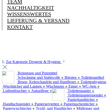
TEAM
NACHHALTIGKEIT
WISSENSWERTES
LIEFERUNG & VERSAND
KONTAKT
1.
Zur Kategorie Drogerie & Hygiene
Reinigung und Putzmittel
Schwämme und Stahlwolle
●
Bürsten
●
Toilettenartikel
Besen, Kehrschaufeln und Handfeger
●
Toilettenhygiene
Wischtücher und Lappen
●
Wischmops
●
Eimer
●
WC-Sets
●
Luftentfeuchter
●
Autopflege
●
Toilettenpapier
●
Toilettenpapierspender
●
Papierhandtücher
●
Handtuchspender
●
Papierservietten
●
Papiertaschentücher
●
Papierwischtücher
●
Textil- und Handtücher
●
Mülleimer und