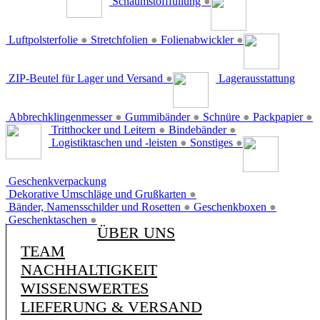
Schaumstofffüllung
●
Luftpolsterfolie
●
Stretchfolien
●
Folienabwickler
●
ZIP-Beutel für Lager und Versand
●
Lagerausstattung
Abbrechklingenmesser
●
Gummibänder
●
Schnüre
●
Packpapier
●
Tritthocker und Leitern
●
Bindebänder
●
Logistiktaschen und -leisten
●
Sonstiges
●
Geschenkverpackung
Dekorative Umschläge und Grußkarten
●
Bänder, Namensschilder und Rosetten
●
Geschenkboxen
●
Geschenktaschen
●
ÜBER UNS
TEAM
NACHHALTIGKEIT
WISSENSWERTES
LIEFERUNG & VERSAND