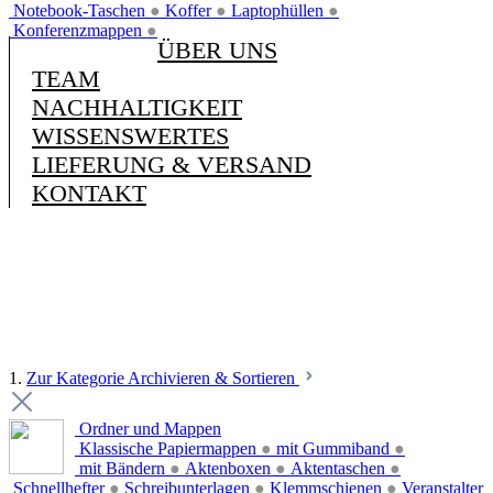
Notebook-Taschen
●
Koffer
●
Laptophüllen
●
Konferenzmappen
●
ÜBER UNS
TEAM
NACHHALTIGKEIT
WISSENSWERTES
LIEFERUNG & VERSAND
KONTAKT
1.
Zur Kategorie Archivieren & Sortieren
Ordner und Mappen
Klassische Papiermappen
●
mit Gummiband
●
mit Bändern
●
Aktenboxen
●
Aktentaschen
●
Schnellhefter
●
Schreibunterlagen
●
Klemmschienen
●
Veranstalter