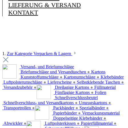
LIEFERUNG & VERSAND
KONTAKT
1.
Zur Kategorie Verpacken & Lagern
Versand- und Briefumschläge
Briefumschläge und Versandtaschen
●
Kartons
Kunststoffumschläge
●
Kartonumschläge
●
Klebebänder
Luftpolsterumschläge
●
Lieferscheine
●
Selbstklebende Taschen
●
Versandzubehör
●
Dreilagige Kartons
●
Füllmaterial
Fünflagige Kartons
●
Folien
Schnellverschlussbeutel
Schnellverschluss- und Versandkartons
●
Umzugskartons
●
Transportrollen
●
Packbänder
●
Spezialbänder
●
Papierbänder
●
Verpackungsmaterial
Doppelseitige Klebebänder
●
Abwickler
●
Luftpolsterkissen
●
Papierfüllmaterial
●