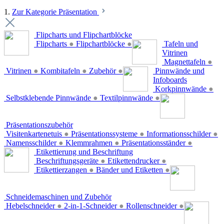
1.
Zur Kategorie Präsentation
Flipcharts und Flipchartblöcke
Flipcharts
●
Flipchartblöcke
●
Tafeln und
Vitrinen
Magnettafeln
●
Vitrinen
●
Kombitafeln
●
Zubehör
●
Pinnwände und
Infoboards
Korkpinnwände
●
Selbstklebende Pinnwände
●
Textilpinnwände
●
Präsentationszubehör
Visitenkartenetuis
●
Präsentationssysteme
●
Informationsschilder
●
Namensschilder
●
Klemmrahmen
●
Präsentationsständer
●
Etikettierung und Beschriftung
Beschriftungsgeräte
●
Etikettendrucker
●
Etikettierzangen
●
Bänder und Etiketten
●
Schneidemaschinen und Zubehör
Hebelschneider
●
2-in-1-Schneider
●
Rollenschneider
●