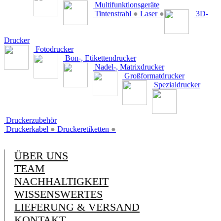
Multifunktionsgeräte
Tintenstrahl
●
Laser
●
3D-
Drucker
Fotodrucker
Bon-, Etikettendrucker
Nadel-, Matrixdrucker
Großformatdrucker
Spezialdrucker
Druckerzubehör
Druckerkabel
●
Druckeretiketten
●
ÜBER UNS
TEAM
NACHHALTIGKEIT
WISSENSWERTES
LIEFERUNG & VERSAND
KONTAKT