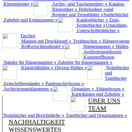
Klemmbretter
●
Archiv- und Taschenordner
●
Katalog-
Ringordner
●
Hebelordner
●
und
Register und Trennblätter
●
Sortierbücher
Zubehör und Ergänzungen
●
Katalogbücher
●
Etuis,
Sortierbücher
●
Umschläge,
Unterschriftenbücher
●
Taschen
Mappen mit Druckknopf
●
Textiltaschen
●
Hängesysteme
Reißverschlussbeutel
●
Hängemappen
●
Hüllen
Archivierungsboxen
Kunststoffboxen
Ständer für Hängemappen
●
Zubehör für Hängemappen
●
Klarsichthüllen
●
Diverse Hüllen
●
Notizbücher
und
Tagebücher
Zeitschriftenständer
●
Papierarchivboxen
●
Archivierungsklammern
●
Organizer
●
Ablageboxen
●
Karteikästen und Zubehör
●
ÜBER UNS
TEAM
Notizbücher und Berichtshefte
●
Tagebücher und Organisatoren
●
NACHHALTIGKEIT
WISSENSWERTES