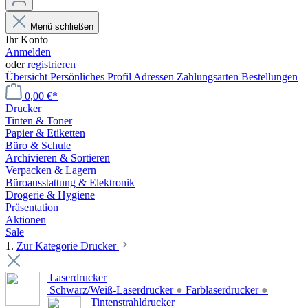
Menü schließen
Ihr Konto
Anmelden
oder
registrieren
Übersicht
Persönliches Profil
Adressen
Zahlungsarten
Bestellungen
0,00 €*
Drucker
Tinten & Toner
Papier & Etiketten
Büro & Schule
Archivieren & Sortieren
Verpacken & Lagern
Büroausstattung & Elektronik
Drogerie & Hygiene
Präsentation
Aktionen
Sale
1.
Zur Kategorie Drucker
Laserdrucker
Schwarz/Weiß-Laserdrucker
●
Farblaserdrucker
●
Tintenstrahldrucker