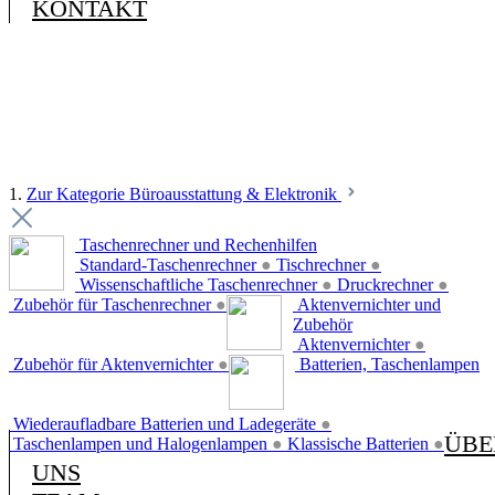
KONTAKT
1.
Zur Kategorie Büroausstattung & Elektronik
Taschenrechner und Rechenhilfen
Standard-Taschenrechner
●
Tischrechner
●
Wissenschaftliche Taschenrechner
●
Druckrechner
●
Zubehör für Taschenrechner
●
Aktenvernichter und
Zubehör
Aktenvernichter
●
Zubehör für Aktenvernichter
●
Batterien, Taschenlampen
Wiederaufladbare Batterien und Ladegeräte
●
ÜBE
Taschenlampen und Halogenlampen
●
Klassische Batterien
●
UNS