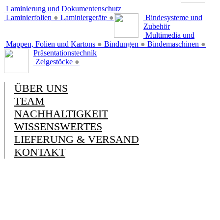
Laminierung und Dokumentenschutz
Laminierfolien
●
Laminiergeräte
●
Bindesysteme und
Zubehör
Multimedia und
Mappen, Folien und Kartons
●
Bindungen
●
Bindemaschinen
●
Präsentationstechnik
Zeigestöcke
●
ÜBER UNS
TEAM
NACHHALTIGKEIT
WISSENSWERTES
LIEFERUNG & VERSAND
KONTAKT