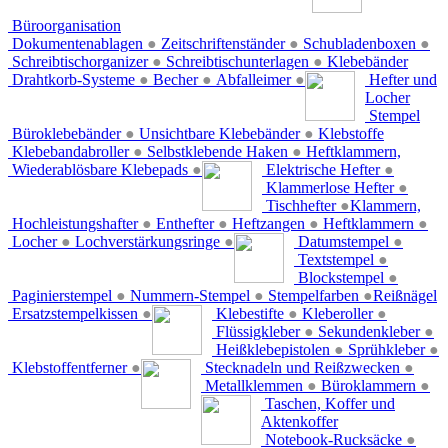
Büroorganisation
Dokumentenablagen
●
Zeitschriftenständer
●
Schubladenboxen
●
Schreibtischorganizer
●
Schreibtischunterlagen
●
Klebebänder
Drahtkorb-Systeme
●
Becher
●
Abfalleimer
●
Hefter und
Locher
Stempel
Büroklebebänder
●
Unsichtbare Klebebänder
●
Klebstoffe
Klebebandabroller
●
Selbstklebende Haken
●
Heftklammern,
Wiederablösbare Klebepads
●
Elektrische Hefter
●
Klammerlose Hefter
●
Tischhefter
●
Klammern,
Hochleistungshafter
●
Enthefter
●
Heftzangen
●
Heftklammern
●
Locher
●
Lochverstärkungsringe
●
Datumstempel
●
Textstempel
●
Blockstempel
●
Paginierstempel
●
Nummern-Stempel
●
Stempelfarben
●
Reißnägel
Ersatzstempelkissen
●
Klebestifte
●
Kleberoller
●
Flüssigkleber
●
Sekundenkleber
●
Heißklebepistolen
●
Sprühkleber
●
Klebstoffentferner
●
Stecknadeln und Reißzwecken
●
Metallklemmen
●
Büroklammern
●
Taschen, Koffer und
Aktenkoffer
Notebook-Rucksäcke
●