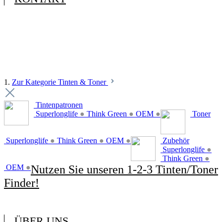
1.
Zur Kategorie Tinten & Toner
Tintenpatronen
Superlonglife
●
Think Green
●
OEM
●
Toner
Superlonglife
●
Think Green
●
OEM
●
Zubehör
Superlonglife
●
Think Green
●
OEM
●
Nutzen Sie unseren 1-2-3 Tinten/Toner
Finder!
ÜBER UNS