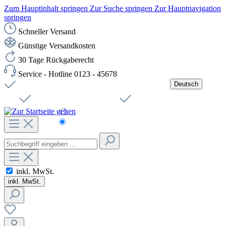
Zum Hauptinhalt springen
Zur Suche springen
Zur Hauptnavigation
springen
Schneller Versand
Günstige Versandkosten
30 Tage Rückgaberecht
Service - Hotline 0123 - 45678
Deutsch
Versandkostenfreie Lieferung ab 49,00€ Netto
Jobs
Sichere SSL-Verbindung
Schnelle Lieferung
Čeština
Helpdesk
Nachhaltigkeit
Deutsch
inkl. MwSt.
inkl. MwSt.