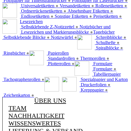
Fotopapier für Tintenstrahldrucker
●
Fotopapier für Laserdrucker
●
Universaletiketten
●
Versandetiketten
●
Rollenetiketten
●
Ordnerrückenetiketten
●
Abnehmbare Etiketten
●
Endlosetiketten
●
Sonstige Etiketten
●
Preisetiketten
●
Lesezeichen
Selbstklebende Z-Notizzettel
●
Notizbücher und
Lesezeichen und Markierungsblöcke
●
Tagebücher
Selbstklebende Blöcke
●
Notizwürfel
●
Schreibblöcke
●
Schulhefte
●
Spiralblöcke
●
Ringbücher
●
Papierollen
Standardrollen
●
Thermorollen
●
Plotterrollen
●
Formulare
Formulare
●
Tabellierpapier
Tachographenrollen
●
Spezialpapier und Karton
Druckerfolien
●
Krepppapier
●
Zeichenkarton
●
ÜBER UNS
TEAM
NACHHALTIGKEIT
WISSENSWERTES
LIEFERUNG & VERSAND