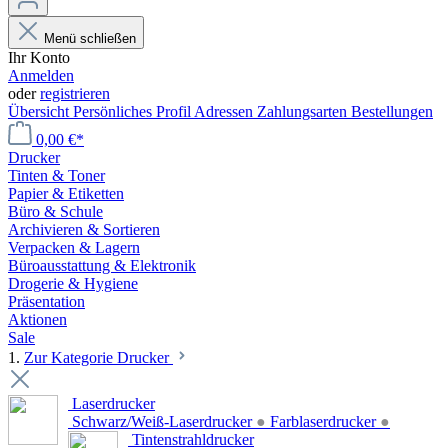
Menü schließen
Ihr Konto
Anmelden
oder
registrieren
Übersicht
Persönliches Profil
Adressen
Zahlungsarten
Bestellungen
0,00 €*
Drucker
Tinten & Toner
Papier & Etiketten
Büro & Schule
Archivieren & Sortieren
Verpacken & Lagern
Büroausstattung & Elektronik
Drogerie & Hygiene
Präsentation
Aktionen
Sale
1.
Zur Kategorie Drucker
Laserdrucker
Schwarz/Weiß-Laserdrucker
●
Farblaserdrucker
●
Tintenstrahldrucker