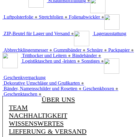
Schaumstofffüllung
●
Luftpolsterfolie
●
Stretchfolien
●
Folienabwickler
●
ZIP-Beutel für Lager und Versand
●
Lagerausstattung
Abbrechklingenmesser
●
Gummibänder
●
Schnüre
●
Packpapier
●
Tritthocker und Leitern
●
Bindebänder
●
Logistiktaschen und -leisten
●
Sonstiges
●
Geschenkverpackung
Dekorative Umschläge und Grußkarten
●
Bänder, Namensschilder und Rosetten
●
Geschenkboxen
●
Geschenktaschen
●
ÜBER UNS
TEAM
NACHHALTIGKEIT
WISSENSWERTES
LIEFERUNG & VERSAND