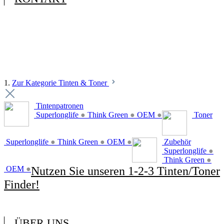
1.
Zur Kategorie Tinten & Toner
Tintenpatronen
Superlonglife
●
Think Green
●
OEM
●
Toner
Superlonglife
●
Think Green
●
OEM
●
Zubehör
Superlonglife
●
Think Green
●
OEM
●
Nutzen Sie unseren 1-2-3 Tinten/Toner
Finder!
ÜBER UNS