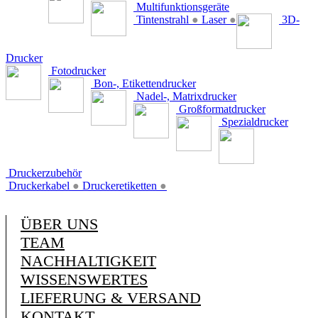
Multifunktionsgeräte
Tintenstrahl
●
Laser
●
3D-
Drucker
Fotodrucker
Bon-, Etikettendrucker
Nadel-, Matrixdrucker
Großformatdrucker
Spezialdrucker
Druckerzubehör
Druckerkabel
●
Druckeretiketten
●
ÜBER UNS
TEAM
NACHHALTIGKEIT
WISSENSWERTES
LIEFERUNG & VERSAND
KONTAKT