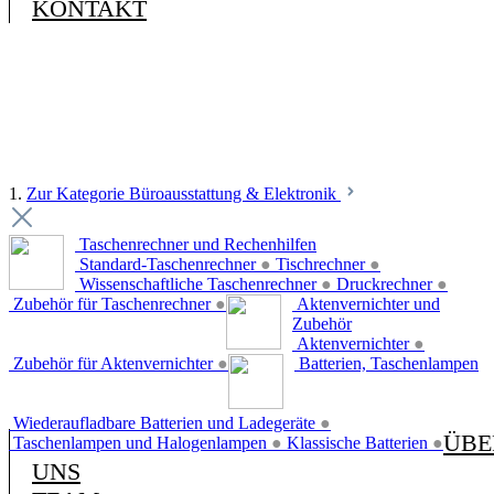
KONTAKT
1.
Zur Kategorie Büroausstattung & Elektronik
Taschenrechner und Rechenhilfen
Standard-Taschenrechner
●
Tischrechner
●
Wissenschaftliche Taschenrechner
●
Druckrechner
●
Zubehör für Taschenrechner
●
Aktenvernichter und
Zubehör
Aktenvernichter
●
Zubehör für Aktenvernichter
●
Batterien, Taschenlampen
Wiederaufladbare Batterien und Ladegeräte
●
ÜBE
Taschenlampen und Halogenlampen
●
Klassische Batterien
●
UNS