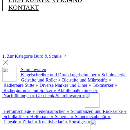
KONTAKT
1.
Zur Kategorie Büro & Schule
Schreibwaren
Kugelschreiber und Druckkugelschreiber
●
Schulmaterial
Gelstifte und Roller
●
Bleistifte und Mikrostifte
●
Radierbare Stifte
●
Diverse Marker und Liner
●
Textmarker
●
Radiergummis und Spitzer
●
Abhilfemaßnahmen
●
Nachfüllungen
●
Geschenk-Schreibwaren
●
Heftumschläge
●
Federmäppchen
●
Schulranzen und Rucksäcke
●
Schulkoffer
●
Heftboxen
●
Scheren
●
Schneidezubehör
●
Lineale
●
Zirkel
●
Kreativbedarf
●
Sonstiges
●