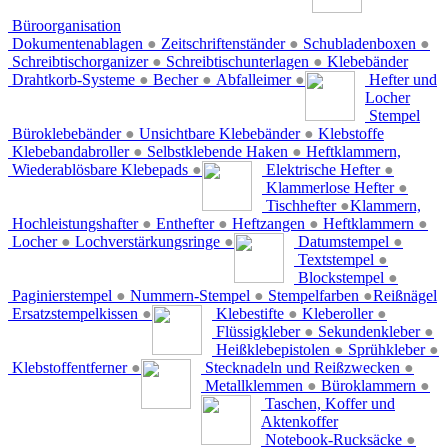
Büroorganisation
Dokumentenablagen
●
Zeitschriftenständer
●
Schubladenboxen
●
Schreibtischorganizer
●
Schreibtischunterlagen
●
Klebebänder
Drahtkorb-Systeme
●
Becher
●
Abfalleimer
●
Hefter und
Locher
Stempel
Büroklebebänder
●
Unsichtbare Klebebänder
●
Klebstoffe
Klebebandabroller
●
Selbstklebende Haken
●
Heftklammern,
Wiederablösbare Klebepads
●
Elektrische Hefter
●
Klammerlose Hefter
●
Tischhefter
●
Klammern,
Hochleistungshafter
●
Enthefter
●
Heftzangen
●
Heftklammern
●
Locher
●
Lochverstärkungsringe
●
Datumstempel
●
Textstempel
●
Blockstempel
●
Paginierstempel
●
Nummern-Stempel
●
Stempelfarben
●
Reißnägel
Ersatzstempelkissen
●
Klebestifte
●
Kleberoller
●
Flüssigkleber
●
Sekundenkleber
●
Heißklebepistolen
●
Sprühkleber
●
Klebstoffentferner
●
Stecknadeln und Reißzwecken
●
Metallklemmen
●
Büroklammern
●
Taschen, Koffer und
Aktenkoffer
Notebook-Rucksäcke
●