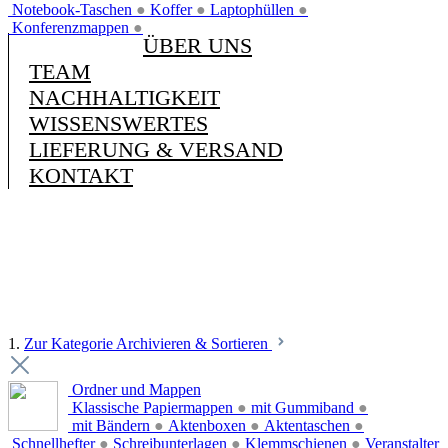
Notebook-Taschen
●
Koffer
●
Laptophüllen
●
Konferenzmappen
●
ÜBER UNS
TEAM
NACHHALTIGKEIT
WISSENSWERTES
LIEFERUNG & VERSAND
KONTAKT
1.
Zur Kategorie Archivieren & Sortieren
Ordner und Mappen
Klassische Papiermappen
●
mit Gummiband
●
mit Bändern
●
Aktenboxen
●
Aktentaschen
●
Schnellhefter
●
Schreibunterlagen
●
Klemmschienen
●
Veranstalter