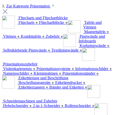
1.
Zur Kategorie Präsentation
Flipcharts und Flipchartblöcke
Flipcharts
●
Flipchartblöcke
●
Tafeln und
Vitrinen
Magnettafeln
●
Vitrinen
●
Kombitafeln
●
Zubehör
●
Pinnwände und
Infoboards
Korkpinnwände
●
Selbstklebende Pinnwände
●
Textilpinnwände
●
Präsentationszubehör
Visitenkartenetuis
●
Präsentationssysteme
●
Informationsschilder
●
Namensschilder
●
Klemmrahmen
●
Präsentationsständer
●
Etikettierung und Beschriftung
Beschriftungsgeräte
●
Etikettendrucker
●
Etikettierzangen
●
Bänder und Etiketten
●
Schneidemaschinen und Zubehör
Hebelschneider
●
2-in-1-Schneider
●
Rollenschneider
●