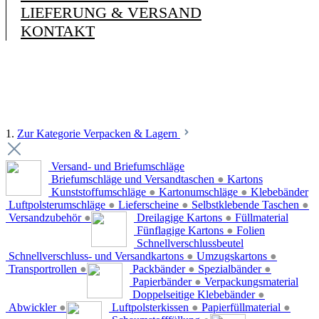
LIEFERUNG & VERSAND
KONTAKT
1.
Zur Kategorie Verpacken & Lagern
Versand- und Briefumschläge
Briefumschläge und Versandtaschen
●
Kartons
Kunststoffumschläge
●
Kartonumschläge
●
Klebebänder
Luftpolsterumschläge
●
Lieferscheine
●
Selbstklebende Taschen
●
Versandzubehör
●
Dreilagige Kartons
●
Füllmaterial
Fünflagige Kartons
●
Folien
Schnellverschlussbeutel
Schnellverschluss- und Versandkartons
●
Umzugskartons
●
Transportrollen
●
Packbänder
●
Spezialbänder
●
Papierbänder
●
Verpackungsmaterial
Doppelseitige Klebebänder
●
Abwickler
●
Luftpolsterkissen
●
Papierfüllmaterial
●