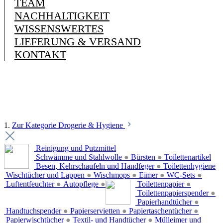
TEAM
NACHHALTIGKEIT
WISSENSWERTES
LIEFERUNG & VERSAND
KONTAKT
1.
Zur Kategorie Drogerie & Hygiene
Reinigung und Putzmittel
Schwämme und Stahlwolle
●
Bürsten
●
Toilettenartikel
Besen, Kehrschaufeln und Handfeger
●
Toilettenhygiene
Wischtücher und Lappen
●
Wischmops
●
Eimer
●
WC-Sets
●
Luftentfeuchter
●
Autopflege
●
Toilettenpapier
●
Toilettenpapierspender
●
Papierhandtücher
●
Handtuchspender
●
Papierservietten
●
Papiertaschentücher
●
Papierwischtücher
●
Textil- und Handtücher
●
Mülleimer und