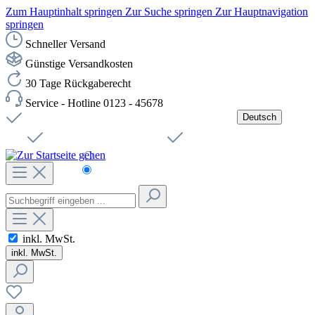
Zum Hauptinhalt springen
Zur Suche springen
Zur Hauptnavigation
springen
Schneller Versand
Günstige Versandkosten
30 Tage Rückgaberecht
Service - Hotline 0123 - 45678
Deutsch
Versandkostenfreie Lieferung ab 49,00€ Netto
Jobs
Sichere SSL-Verbindung
Schnelle Lieferung
Čeština
Helpdesk
Nachhaltigkeit
Deutsch
inkl. MwSt.
inkl. MwSt.