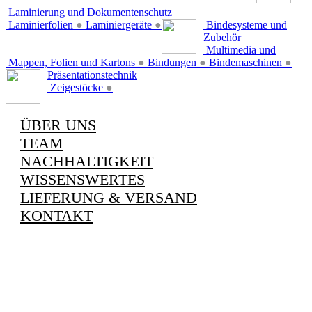
Laminierung und Dokumentenschutz
Laminierfolien
●
Laminiergeräte
●
Bindesysteme und
Zubehör
Multimedia und
Mappen, Folien und Kartons
●
Bindungen
●
Bindemaschinen
●
Präsentationstechnik
Zeigestöcke
●
ÜBER UNS
TEAM
NACHHALTIGKEIT
WISSENSWERTES
LIEFERUNG & VERSAND
KONTAKT