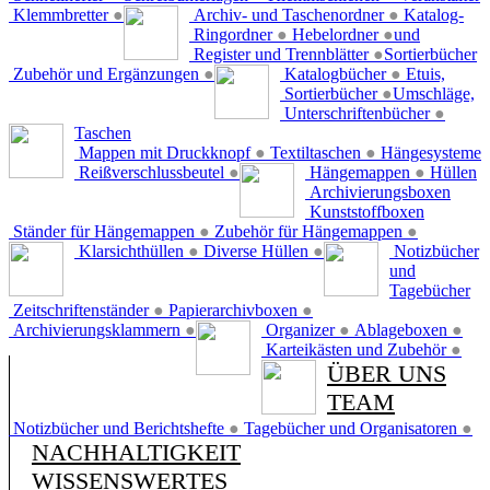
Klemmbretter
●
Archiv- und Taschenordner
●
Katalog-
Ringordner
●
Hebelordner
●
und
Register und Trennblätter
●
Sortierbücher
Zubehör und Ergänzungen
●
Katalogbücher
●
Etuis,
Sortierbücher
●
Umschläge,
Unterschriftenbücher
●
Taschen
Mappen mit Druckknopf
●
Textiltaschen
●
Hängesysteme
Reißverschlussbeutel
●
Hängemappen
●
Hüllen
Archivierungsboxen
Kunststoffboxen
Ständer für Hängemappen
●
Zubehör für Hängemappen
●
Klarsichthüllen
●
Diverse Hüllen
●
Notizbücher
und
Tagebücher
Zeitschriftenständer
●
Papierarchivboxen
●
Archivierungsklammern
●
Organizer
●
Ablageboxen
●
Karteikästen und Zubehör
●
ÜBER UNS
TEAM
Notizbücher und Berichtshefte
●
Tagebücher und Organisatoren
●
NACHHALTIGKEIT
WISSENSWERTES