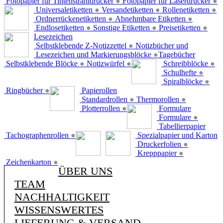
Fotopapier für Tintenstrahldrucker
●
Fotopapier für Laserdrucker
●
Universaletiketten
●
Versandetiketten
●
Rollenetiketten
●
Ordnerrückenetiketten
●
Abnehmbare Etiketten
●
Endlosetiketten
●
Sonstige Etiketten
●
Preisetiketten
●
Lesezeichen
Selbstklebende Z-Notizzettel
●
Notizbücher und
Lesezeichen und Markierungsblöcke
●
Tagebücher
Selbstklebende Blöcke
●
Notizwürfel
●
Schreibblöcke
●
Schulhefte
●
Spiralblöcke
●
Ringbücher
●
Papierollen
Standardrollen
●
Thermorollen
●
Plotterrollen
●
Formulare
Formulare
●
Tabellierpapier
Tachographenrollen
●
Spezialpapier und Karton
Druckerfolien
●
Krepppapier
●
Zeichenkarton
●
ÜBER UNS
TEAM
NACHHALTIGKEIT
WISSENSWERTES
LIEFERUNG & VERSAND