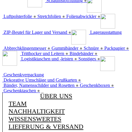
Schaumstofffüllung
●
Luftpolsterfolie
●
Stretchfolien
●
Folienabwickler
●
ZIP-Beutel für Lager und Versand
●
Lagerausstattung
Abbrechklingenmesser
●
Gummibänder
●
Schnüre
●
Packpapier
●
Tritthocker und Leitern
●
Bindebänder
●
Logistiktaschen und -leisten
●
Sonstiges
●
Geschenkverpackung
Dekorative Umschläge und Grußkarten
●
Bänder, Namensschilder und Rosetten
●
Geschenkboxen
●
Geschenktaschen
●
ÜBER UNS
TEAM
NACHHALTIGKEIT
WISSENSWERTES
LIEFERUNG & VERSAND