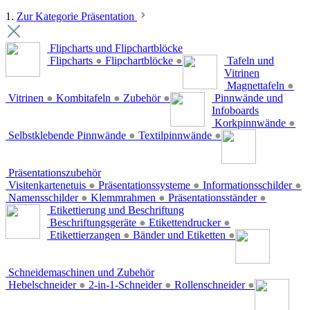
1.
Zur Kategorie Präsentation
Flipcharts und Flipchartblöcke
Flipcharts
●
Flipchartblöcke
●
Tafeln und
Vitrinen
Magnettafeln
●
Vitrinen
●
Kombitafeln
●
Zubehör
●
Pinnwände und
Infoboards
Korkpinnwände
●
Selbstklebende Pinnwände
●
Textilpinnwände
●
Präsentationszubehör
Visitenkartenetuis
●
Präsentationssysteme
●
Informationsschilder
●
Namensschilder
●
Klemmrahmen
●
Präsentationsständer
●
Etikettierung und Beschriftung
Beschriftungsgeräte
●
Etikettendrucker
●
Etikettierzangen
●
Bänder und Etiketten
●
Schneidemaschinen und Zubehör
Hebelschneider
●
2-in-1-Schneider
●
Rollenschneider
●