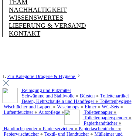
TEAM
NACHHALTIGKEIT
WISSENSWERTES
LIEFERUNG & VERSAND
KONTAKT
1.
Zur Kategorie Drogerie & Hygiene
Reinigung und Putzmittel
Schwämme und Stahlwolle
●
Bürsten
●
Toilettenartikel
Besen, Kehrschaufeln und Handfeger
●
Toilettenhygiene
Wischtücher und Lappen
●
Wischmops
●
Eimer
●
WC-Sets
●
Luftentfeuchter
●
Autopflege
●
Toilettenpapier
●
Toilettenpapierspender
●
Papierhandtücher
●
Handtuchspender
●
Papierservietten
●
Papiertaschentücher
●
Papierwischtücher
●
Textil- und Handtücher
●
Mülleimer und