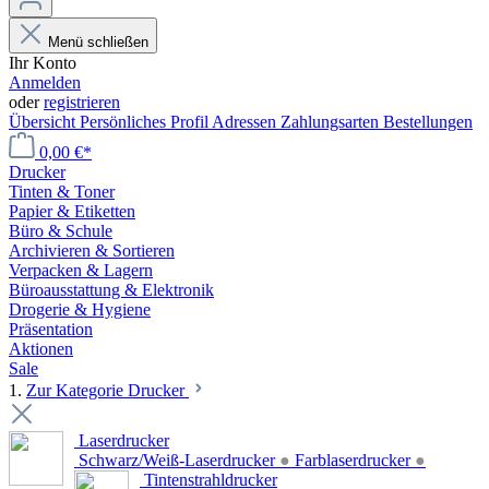
Menü schließen
Ihr Konto
Anmelden
oder
registrieren
Übersicht
Persönliches Profil
Adressen
Zahlungsarten
Bestellungen
0,00 €*
Drucker
Tinten & Toner
Papier & Etiketten
Büro & Schule
Archivieren & Sortieren
Verpacken & Lagern
Büroausstattung & Elektronik
Drogerie & Hygiene
Präsentation
Aktionen
Sale
1.
Zur Kategorie Drucker
Laserdrucker
Schwarz/Weiß-Laserdrucker
●
Farblaserdrucker
●
Tintenstrahldrucker