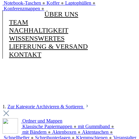
Notebook-Taschen
●
Koffer
●
Laptophüllen
●
Konferenzmappen
●
ÜBER UNS
TEAM
NACHHALTIGKEIT
WISSENSWERTES
LIEFERUNG & VERSAND
KONTAKT
1.
Zur Kategorie Archivieren & Sortieren
Ordner und Mappen
Klassische Papiermappen
●
mit Gummiband
●
mit Bändern
●
Aktenboxen
●
Aktentaschen
●
Schnellhefter
●
Schreibunterlagen
●
Klemmschienen
●
Veranstalter