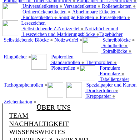
Fotopapier für Tintenstrahldrucker
●
Fotopapier für Laserdrucker
●
Universaletiketten
●
Versandetiketten
●
Rollenetiketten
●
Ordnerrückenetiketten
●
Abnehmbare Etiketten
●
Endlosetiketten
●
Sonstige Etiketten
●
Preisetiketten
●
Lesezeichen
Selbstklebende Z-Notizzettel
●
Notizbücher und
Lesezeichen und Markierungsblöcke
●
Tagebücher
Selbstklebende Blöcke
●
Notizwürfel
●
Schreibblöcke
●
Schulhefte
●
Spiralblöcke
●
Ringbücher
●
Papierollen
Standardrollen
●
Thermorollen
●
Plotterrollen
●
Formulare
Formulare
●
Tabellierpapier
Tachographenrollen
●
Spezialpapier und Karton
Druckerfolien
●
Krepppapier
●
Zeichenkarton
●
ÜBER UNS
TEAM
NACHHALTIGKEIT
WISSENSWERTES
LIEFERUNG & VERSAND