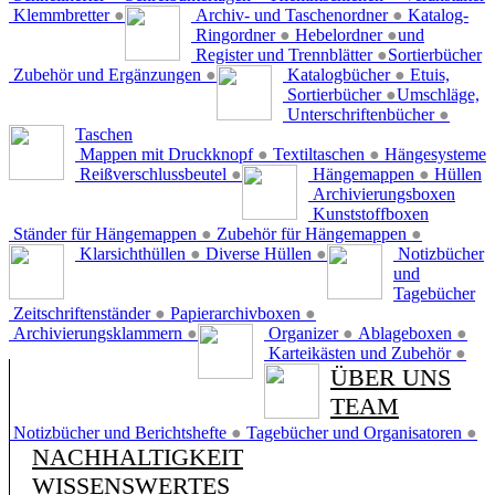
Klemmbretter
●
Archiv- und Taschenordner
●
Katalog-
Ringordner
●
Hebelordner
●
und
Register und Trennblätter
●
Sortierbücher
Zubehör und Ergänzungen
●
Katalogbücher
●
Etuis,
Sortierbücher
●
Umschläge,
Unterschriftenbücher
●
Taschen
Mappen mit Druckknopf
●
Textiltaschen
●
Hängesysteme
Reißverschlussbeutel
●
Hängemappen
●
Hüllen
Archivierungsboxen
Kunststoffboxen
Ständer für Hängemappen
●
Zubehör für Hängemappen
●
Klarsichthüllen
●
Diverse Hüllen
●
Notizbücher
und
Tagebücher
Zeitschriftenständer
●
Papierarchivboxen
●
Archivierungsklammern
●
Organizer
●
Ablageboxen
●
Karteikästen und Zubehör
●
ÜBER UNS
TEAM
Notizbücher und Berichtshefte
●
Tagebücher und Organisatoren
●
NACHHALTIGKEIT
WISSENSWERTES