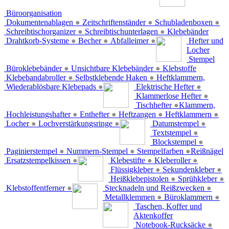
Büroorganisation
Dokumentenablagen
●
Zeitschriftenständer
●
Schubladenboxen
●
Schreibtischorganizer
●
Schreibtischunterlagen
●
Klebebänder
Drahtkorb-Systeme
●
Becher
●
Abfalleimer
●
Hefter und
Locher
Stempel
Büroklebebänder
●
Unsichtbare Klebebänder
●
Klebstoffe
Klebebandabroller
●
Selbstklebende Haken
●
Heftklammern,
Wiederablösbare Klebepads
●
Elektrische Hefter
●
Klammerlose Hefter
●
Tischhefter
●
Klammern,
Hochleistungshafter
●
Enthefter
●
Heftzangen
●
Heftklammern
●
Locher
●
Lochverstärkungsringe
●
Datumstempel
●
Textstempel
●
Blockstempel
●
Paginierstempel
●
Nummern-Stempel
●
Stempelfarben
●
Reißnägel
Ersatzstempelkissen
●
Klebestifte
●
Kleberoller
●
Flüssigkleber
●
Sekundenkleber
●
Heißklebepistolen
●
Sprühkleber
●
Klebstoffentferner
●
Stecknadeln und Reißzwecken
●
Metallklemmen
●
Büroklammern
●
Taschen, Koffer und
Aktenkoffer
Notebook-Rucksäcke
●