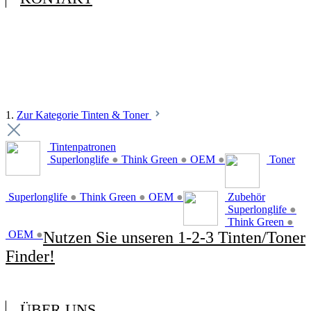
1.
Zur Kategorie Tinten & Toner
Tintenpatronen
Superlonglife
●
Think Green
●
OEM
●
Toner
Superlonglife
●
Think Green
●
OEM
●
Zubehör
Superlonglife
●
Think Green
●
OEM
●
Nutzen Sie unseren 1-2-3 Tinten/Toner
Finder!
ÜBER UNS