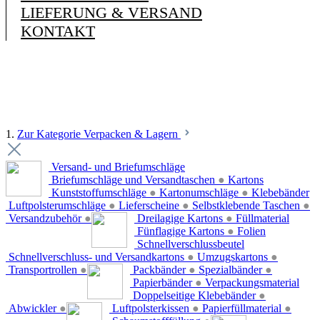
LIEFERUNG & VERSAND
KONTAKT
1.
Zur Kategorie Verpacken & Lagern
Versand- und Briefumschläge
Briefumschläge und Versandtaschen
●
Kartons
Kunststoffumschläge
●
Kartonumschläge
●
Klebebänder
Luftpolsterumschläge
●
Lieferscheine
●
Selbstklebende Taschen
●
Versandzubehör
●
Dreilagige Kartons
●
Füllmaterial
Fünflagige Kartons
●
Folien
Schnellverschlussbeutel
Schnellverschluss- und Versandkartons
●
Umzugskartons
●
Transportrollen
●
Packbänder
●
Spezialbänder
●
Papierbänder
●
Verpackungsmaterial
Doppelseitige Klebebänder
●
Abwickler
●
Luftpolsterkissen
●
Papierfüllmaterial
●