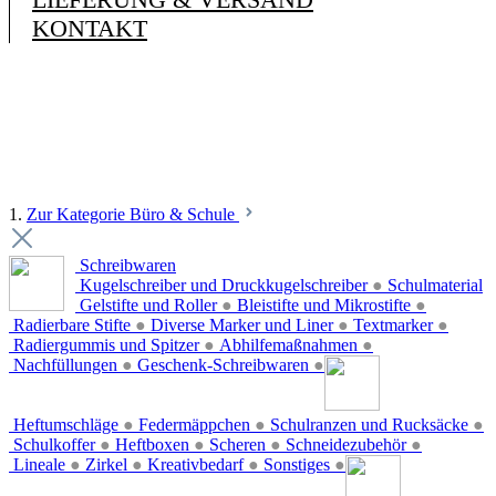
KONTAKT
1.
Zur Kategorie Büro & Schule
Schreibwaren
Kugelschreiber und Druckkugelschreiber
●
Schulmaterial
Gelstifte und Roller
●
Bleistifte und Mikrostifte
●
Radierbare Stifte
●
Diverse Marker und Liner
●
Textmarker
●
Radiergummis und Spitzer
●
Abhilfemaßnahmen
●
Nachfüllungen
●
Geschenk-Schreibwaren
●
Heftumschläge
●
Federmäppchen
●
Schulranzen und Rucksäcke
●
Schulkoffer
●
Heftboxen
●
Scheren
●
Schneidezubehör
●
Lineale
●
Zirkel
●
Kreativbedarf
●
Sonstiges
●