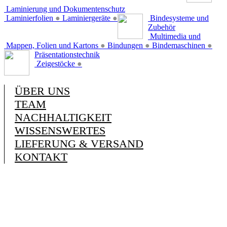
Laminierung und Dokumentenschutz
Laminierfolien
●
Laminiergeräte
●
Bindesysteme und
Zubehör
Multimedia und
Mappen, Folien und Kartons
●
Bindungen
●
Bindemaschinen
●
Präsentationstechnik
Zeigestöcke
●
ÜBER UNS
TEAM
NACHHALTIGKEIT
WISSENSWERTES
LIEFERUNG & VERSAND
KONTAKT