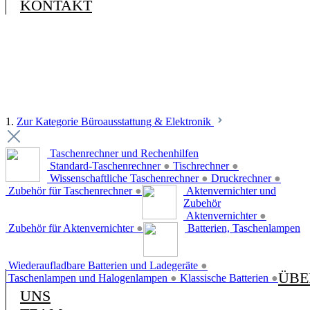
KONTAKT
1.
Zur Kategorie Büroausstattung & Elektronik
Taschenrechner und Rechenhilfen
Standard-Taschenrechner
●
Tischrechner
●
Wissenschaftliche Taschenrechner
●
Druckrechner
●
Zubehör für Taschenrechner
●
Aktenvernichter und
Zubehör
Aktenvernichter
●
Zubehör für Aktenvernichter
●
Batterien, Taschenlampen
Wiederaufladbare Batterien und Ladegeräte
●
ÜBE
Taschenlampen und Halogenlampen
●
Klassische Batterien
●
UNS