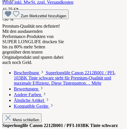
Preise inkl. MwSt. zzgl. Versandkosten
41,75 €*
Zum Merkzettel hinzufügen
-30
%
Premium-Qualität neu definiert!
Mit den ausdauernden
Performance-Produkten von
SUPER LONGLIFE drucken Sie
bis zu 80% mehr Seiten
gegenüber dem teuren
Originalprodukt und sparen dabei
auch noch Geld.
Beschreibung
Superlonglife Canon 2212B001 / PFI-
103BK Tinte schwarz steht für Premium-Qualität und
maximale Effizienz. Diese Tintenpatron…
Mehr
Bewertungen
Andere Farben
Ähnliche Artikel
Kompatible Geräte
Menü schließen
Superlonglife Canon 2212B001 / PFI-103BK Tinte schwarz