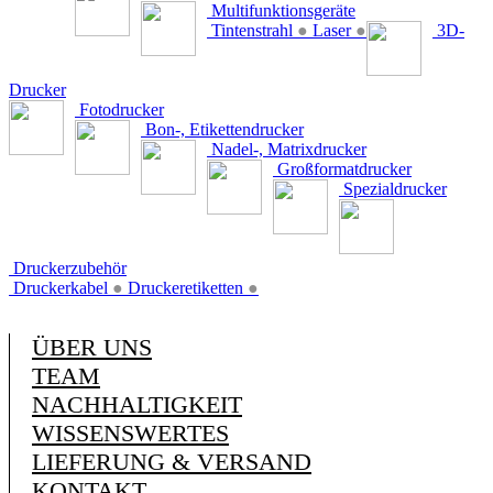
Multifunktionsgeräte
Tintenstrahl
●
Laser
●
3D-
Drucker
Fotodrucker
Bon-, Etikettendrucker
Nadel-, Matrixdrucker
Großformatdrucker
Spezialdrucker
Druckerzubehör
Druckerkabel
●
Druckeretiketten
●
ÜBER UNS
TEAM
NACHHALTIGKEIT
WISSENSWERTES
LIEFERUNG & VERSAND
KONTAKT