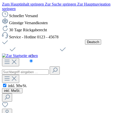
Zum Hauptinhalt springen
Zur Suche springen
Zur Hauptnavigation
springen
Schneller Versand
Günstige Versandkosten
30 Tage Rückgaberecht
Service - Hotline 0123 - 45678
Deutsch
Versandkostenfreie Lieferung ab 49,00€ Netto
Jobs
Sichere SSL-Verbindung
Schnelle Lieferung
Čeština
Helpdesk
Nachhaltigkeit
Deutsch
inkl. MwSt.
inkl. MwSt.