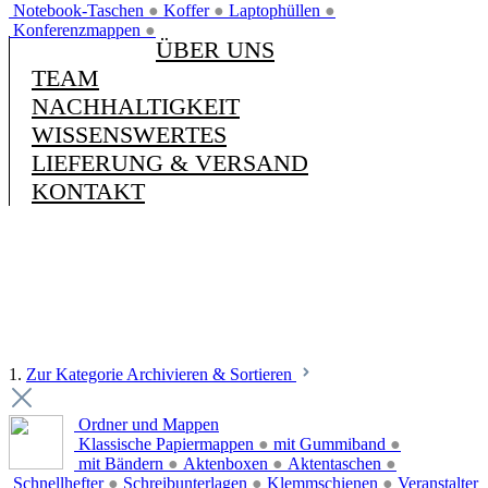
Notebook-Taschen
●
Koffer
●
Laptophüllen
●
Konferenzmappen
●
ÜBER UNS
TEAM
NACHHALTIGKEIT
WISSENSWERTES
LIEFERUNG & VERSAND
KONTAKT
1.
Zur Kategorie Archivieren & Sortieren
Ordner und Mappen
Klassische Papiermappen
●
mit Gummiband
●
mit Bändern
●
Aktenboxen
●
Aktentaschen
●
Schnellhefter
●
Schreibunterlagen
●
Klemmschienen
●
Veranstalter