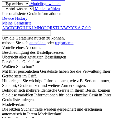
Modelltyp wählen
Modell wählen
Personalisierte Geräteinformationen
Device History
Meine Geräteliste
A
B
C
D
E
F
G
H
I
J
K
L
M
N
O
P
Q
R
S
T
U
V
W
X
Y
Z
A
Z
0
9
Um die Geräteliste nutzen zu können,
müssen Sie sich
anmelden
oder
registrieren
Vorteile eines Accounts
Beschleunigung des Bestellprozesses
Übersicht aller getätigten Bestellungen
Persönliche Geräteliste
Wußten Sie schon?
Mit Ihrer persönlichen Geräteliste haben Sie die Verwaltung Ihrer
Geräte stets im Griff.
Hinterlegen Sie wichtige Informationen, wie z.B. Seriennummer,
Standort, Gerätenutzer und weitere Anmerkungen.
Befinden sich mehrere identische Geräte in Ihrem Besitz, können
Sie diese variablen Informationen für jedes einzelne Gerät in Ihrer
Geräteliste anlegen.
Modellverlauf
Die letzten Sucheinträge werden gespeichert und erscheinen
automatisch in Ihrem Modellverlauf.