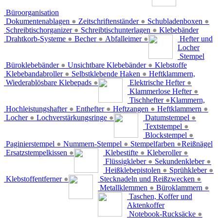
Büroorganisation
Dokumentenablagen
●
Zeitschriftenständer
●
Schubladenboxen
●
Schreibtischorganizer
●
Schreibtischunterlagen
●
Klebebänder
Drahtkorb-Systeme
●
Becher
●
Abfalleimer
●
Hefter und
Locher
Stempel
Büroklebebänder
●
Unsichtbare Klebebänder
●
Klebstoffe
Klebebandabroller
●
Selbstklebende Haken
●
Heftklammern,
Wiederablösbare Klebepads
●
Elektrische Hefter
●
Klammerlose Hefter
●
Tischhefter
●
Klammern,
Hochleistungshafter
●
Enthefter
●
Heftzangen
●
Heftklammern
●
Locher
●
Lochverstärkungsringe
●
Datumstempel
●
Textstempel
●
Blockstempel
●
Paginierstempel
●
Nummern-Stempel
●
Stempelfarben
●
Reißnägel
Ersatzstempelkissen
●
Klebestifte
●
Kleberoller
●
Flüssigkleber
●
Sekundenkleber
●
Heißklebepistolen
●
Sprühkleber
●
Klebstoffentferner
●
Stecknadeln und Reißzwecken
●
Metallklemmen
●
Büroklammern
●
Taschen, Koffer und
Aktenkoffer
Notebook-Rucksäcke
●