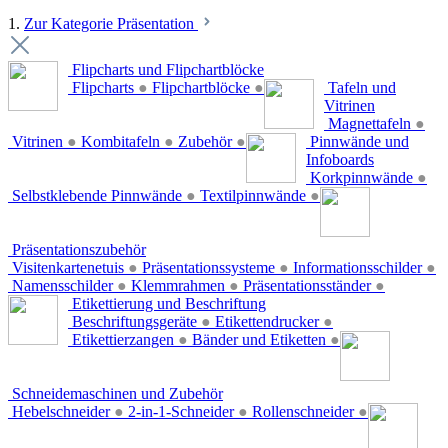
1.
Zur Kategorie Präsentation
Flipcharts und Flipchartblöcke
Flipcharts
●
Flipchartblöcke
●
Tafeln und
Vitrinen
Magnettafeln
●
Vitrinen
●
Kombitafeln
●
Zubehör
●
Pinnwände und
Infoboards
Korkpinnwände
●
Selbstklebende Pinnwände
●
Textilpinnwände
●
Präsentationszubehör
Visitenkartenetuis
●
Präsentationssysteme
●
Informationsschilder
●
Namensschilder
●
Klemmrahmen
●
Präsentationsständer
●
Etikettierung und Beschriftung
Beschriftungsgeräte
●
Etikettendrucker
●
Etikettierzangen
●
Bänder und Etiketten
●
Schneidemaschinen und Zubehör
Hebelschneider
●
2-in-1-Schneider
●
Rollenschneider
●