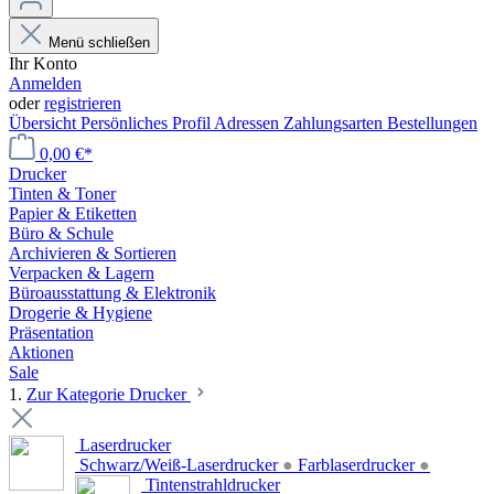
Menü schließen
Ihr Konto
Anmelden
oder
registrieren
Übersicht
Persönliches Profil
Adressen
Zahlungsarten
Bestellungen
0,00 €*
Drucker
Tinten & Toner
Papier & Etiketten
Büro & Schule
Archivieren & Sortieren
Verpacken & Lagern
Büroausstattung & Elektronik
Drogerie & Hygiene
Präsentation
Aktionen
Sale
1.
Zur Kategorie Drucker
Laserdrucker
Schwarz/Weiß-Laserdrucker
●
Farblaserdrucker
●
Tintenstrahldrucker