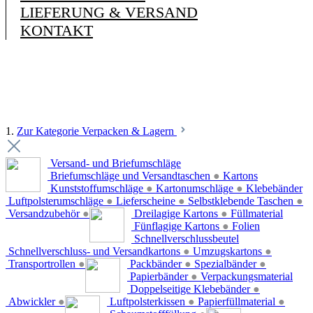
LIEFERUNG & VERSAND
KONTAKT
1.
Zur Kategorie Verpacken & Lagern
Versand- und Briefumschläge
Briefumschläge und Versandtaschen
●
Kartons
Kunststoffumschläge
●
Kartonumschläge
●
Klebebänder
Luftpolsterumschläge
●
Lieferscheine
●
Selbstklebende Taschen
●
Versandzubehör
●
Dreilagige Kartons
●
Füllmaterial
Fünflagige Kartons
●
Folien
Schnellverschlussbeutel
Schnellverschluss- und Versandkartons
●
Umzugskartons
●
Transportrollen
●
Packbänder
●
Spezialbänder
●
Papierbänder
●
Verpackungsmaterial
Doppelseitige Klebebänder
●
Abwickler
●
Luftpolsterkissen
●
Papierfüllmaterial
●