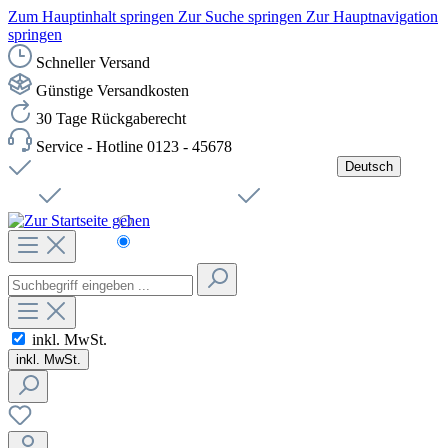
Zum Hauptinhalt springen
Zur Suche springen
Zur Hauptnavigation
springen
Schneller Versand
Günstige Versandkosten
30 Tage Rückgaberecht
Service - Hotline 0123 - 45678
Deutsch
Versandkostenfreie Lieferung ab 49,00€ Netto
Jobs
Sichere SSL-Verbindung
Schnelle Lieferung
Čeština
Helpdesk
Nachhaltigkeit
Deutsch
inkl. MwSt.
inkl. MwSt.