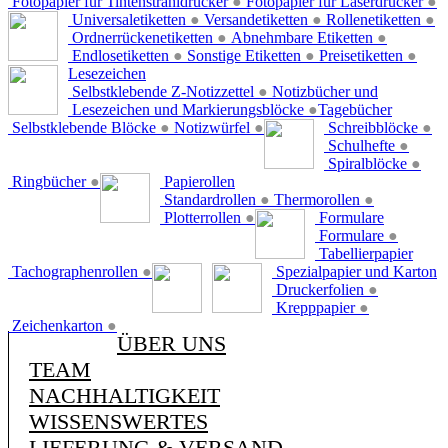
Fotopapier für Tintenstrahldrucker
●
Fotopapier für Laserdrucker
●
Universaletiketten
●
Versandetiketten
●
Rollenetiketten
●
Ordnerrückenetiketten
●
Abnehmbare Etiketten
●
Endlosetiketten
●
Sonstige Etiketten
●
Preisetiketten
●
Lesezeichen
Selbstklebende Z-Notizzettel
●
Notizbücher und
Lesezeichen und Markierungsblöcke
●
Tagebücher
Selbstklebende Blöcke
●
Notizwürfel
●
Schreibblöcke
●
Schulhefte
●
Spiralblöcke
●
Ringbücher
●
Papierollen
Standardrollen
●
Thermorollen
●
Plotterrollen
●
Formulare
Formulare
●
Tabellierpapier
Tachographenrollen
●
Spezialpapier und Karton
Druckerfolien
●
Krepppapier
●
Zeichenkarton
●
ÜBER UNS
TEAM
NACHHALTIGKEIT
WISSENSWERTES
LIEFERUNG & VERSAND