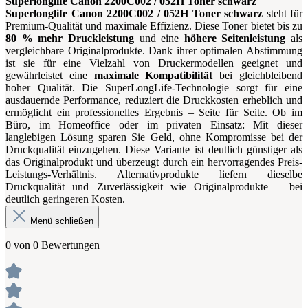
Superlonglife Canon 2200C002 / 052H Toner schwarz
Superlonglife Canon 2200C002 / 052H Toner schwarz
steht für
Premium-Qualität und maximale Effizienz. Diese Toner bietet bis zu
80 % mehr Druckleistung
und eine
höhere Seitenleistung
als
vergleichbare Originalprodukte. Dank ihrer optimalen Abstimmung
ist sie für eine Vielzahl von Druckermodellen geeignet und
gewährleistet eine
maximale Kompatibilität
bei gleichbleibend
hoher Qualität. Die SuperLongLife-Technologie sorgt für eine
ausdauernde Performance, reduziert die Druckkosten erheblich und
ermöglicht ein professionelles Ergebnis – Seite für Seite. Ob im
Büro, im Homeoffice oder im privaten Einsatz: Mit dieser
langlebigen Lösung sparen Sie Geld, ohne Kompromisse bei der
Druckqualität einzugehen. Diese Variante ist deutlich günstiger als
das Originalprodukt und überzeugt durch ein hervorragendes Preis-
Leistungs-Verhältnis. Alternativprodukte liefern dieselbe
Druckqualität und Zuverlässigkeit wie Originalprodukte – bei
deutlich geringeren Kosten.
Menü schließen
0 von 0 Bewertungen