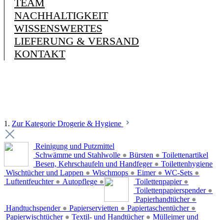
TEAM
NACHHALTIGKEIT
WISSENSWERTES
LIEFERUNG & VERSAND
KONTAKT
1.
Zur Kategorie Drogerie & Hygiene
Reinigung und Putzmittel
Schwämme und Stahlwolle
●
Bürsten
●
Toilettenartikel
Besen, Kehrschaufeln und Handfeger
●
Toilettenhygiene
Wischtücher und Lappen
●
Wischmops
●
Eimer
●
WC-Sets
●
Luftentfeuchter
●
Autopflege
●
Toilettenpapier
●
Toilettenpapierspender
●
Papierhandtücher
●
Handtuchspender
●
Papierservietten
●
Papiertaschentücher
●
Papierwischtücher
●
Textil- und Handtücher
●
Mülleimer und