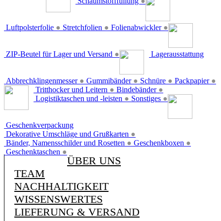
Schaumstofffüllung
●
Luftpolsterfolie
●
Stretchfolien
●
Folienabwickler
●
ZIP-Beutel für Lager und Versand
●
Lagerausstattung
Abbrechklingenmesser
●
Gummibänder
●
Schnüre
●
Packpapier
●
Tritthocker und Leitern
●
Bindebänder
●
Logistiktaschen und -leisten
●
Sonstiges
●
Geschenkverpackung
Dekorative Umschläge und Grußkarten
●
Bänder, Namensschilder und Rosetten
●
Geschenkboxen
●
Geschenktaschen
●
ÜBER UNS
TEAM
NACHHALTIGKEIT
WISSENSWERTES
LIEFERUNG & VERSAND