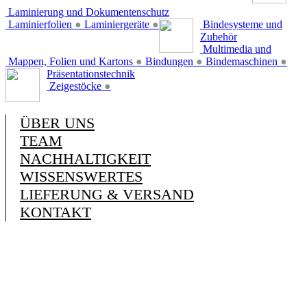
Laminierung und Dokumentenschutz
Laminierfolien
●
Laminiergeräte
●
Bindesysteme und
Zubehör
Multimedia und
Mappen, Folien und Kartons
●
Bindungen
●
Bindemaschinen
●
Präsentationstechnik
Zeigestöcke
●
ÜBER UNS
TEAM
NACHHALTIGKEIT
WISSENSWERTES
LIEFERUNG & VERSAND
KONTAKT