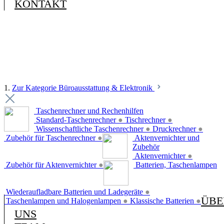
KONTAKT
1.
Zur Kategorie Büroausstattung & Elektronik
Taschenrechner und Rechenhilfen
Standard-Taschenrechner
●
Tischrechner
●
Wissenschaftliche Taschenrechner
●
Druckrechner
●
Zubehör für Taschenrechner
●
Aktenvernichter und
Zubehör
Aktenvernichter
●
Zubehör für Aktenvernichter
●
Batterien, Taschenlampen
Wiederaufladbare Batterien und Ladegeräte
●
ÜBE
Taschenlampen und Halogenlampen
●
Klassische Batterien
●
UNS