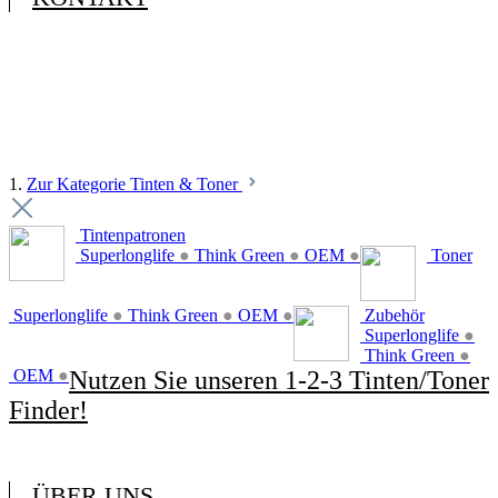
1.
Zur Kategorie Tinten & Toner
Tintenpatronen
Superlonglife
●
Think Green
●
OEM
●
Toner
Superlonglife
●
Think Green
●
OEM
●
Zubehör
Superlonglife
●
Think Green
●
OEM
●
Nutzen Sie unseren 1-2-3 Tinten/Toner
Finder!
ÜBER UNS