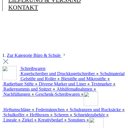
KONTAKT
1.
Zur Kategorie Büro & Schule
Schreibwaren
Kugelschreiber und Druckkugelschreiber
●
Schulmaterial
Gelstifte und Roller
●
Bleistifte und Mikrostifte
●
Radierbare Stifte
●
Diverse Marker und Liner
●
Textmarker
●
Radiergummis und Spitzer
●
Abhilfemaßnahmen
●
Nachfüllungen
●
Geschenk-Schreibwaren
●
Heftumschläge
●
Federmäppchen
●
Schulranzen und Rucksäcke
●
Schulkoffer
●
Heftboxen
●
Scheren
●
Schneidezubehör
●
Lineale
●
Zirkel
●
Kreativbedarf
●
Sonstiges
●