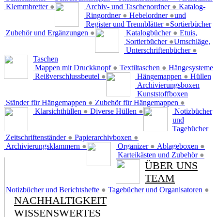
Klemmbretter
●
Archiv- und Taschenordner
●
Katalog-
Ringordner
●
Hebelordner
●
und
Register und Trennblätter
●
Sortierbücher
Zubehör und Ergänzungen
●
Katalogbücher
●
Etuis,
Sortierbücher
●
Umschläge,
Unterschriftenbücher
●
Taschen
Mappen mit Druckknopf
●
Textiltaschen
●
Hängesysteme
Reißverschlussbeutel
●
Hängemappen
●
Hüllen
Archivierungsboxen
Kunststoffboxen
Ständer für Hängemappen
●
Zubehör für Hängemappen
●
Klarsichthüllen
●
Diverse Hüllen
●
Notizbücher
und
Tagebücher
Zeitschriftenständer
●
Papierarchivboxen
●
Archivierungsklammern
●
Organizer
●
Ablageboxen
●
Karteikästen und Zubehör
●
ÜBER UNS
TEAM
Notizbücher und Berichtshefte
●
Tagebücher und Organisatoren
●
NACHHALTIGKEIT
WISSENSWERTES