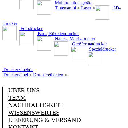
Multifunktionsgeräte
Tintenstrahl
●
Laser
●
3D-
Drucker
Fotodrucker
Bon-, Etikettendrucker
Nadel-, Matrixdrucker
Großformatdrucker
Spezialdrucker
Druckerzubehör
Druckerkabel
●
Druckeretiketten
●
ÜBER UNS
TEAM
NACHHALTIGKEIT
WISSENSWERTES
LIEFERUNG & VERSAND
KONTAKT