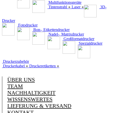
Multifunktionsgeräte
Tintenstrahl
●
Laser
●
3D-
Drucker
Fotodrucker
Bon-, Etikettendrucker
Nadel-, Matrixdrucker
Großformatdrucker
Spezialdrucker
Druckerzubehör
Druckerkabel
●
Druckeretiketten
●
ÜBER UNS
TEAM
NACHHALTIGKEIT
WISSENSWERTES
LIEFERUNG & VERSAND
KONTAKT