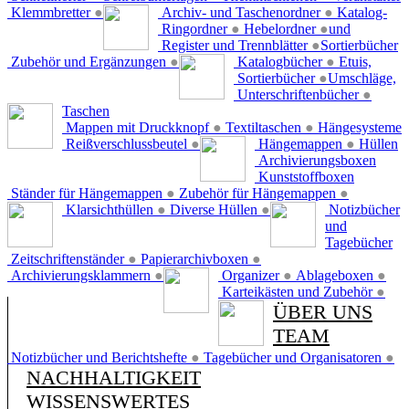
Klemmbretter
●
Archiv- und Taschenordner
●
Katalog-
Ringordner
●
Hebelordner
●
und
Register und Trennblätter
●
Sortierbücher
Zubehör und Ergänzungen
●
Katalogbücher
●
Etuis,
Sortierbücher
●
Umschläge,
Unterschriftenbücher
●
Taschen
Mappen mit Druckknopf
●
Textiltaschen
●
Hängesysteme
Reißverschlussbeutel
●
Hängemappen
●
Hüllen
Archivierungsboxen
Kunststoffboxen
Ständer für Hängemappen
●
Zubehör für Hängemappen
●
Klarsichthüllen
●
Diverse Hüllen
●
Notizbücher
und
Tagebücher
Zeitschriftenständer
●
Papierarchivboxen
●
Archivierungsklammern
●
Organizer
●
Ablageboxen
●
Karteikästen und Zubehör
●
ÜBER UNS
TEAM
Notizbücher und Berichtshefte
●
Tagebücher und Organisatoren
●
NACHHALTIGKEIT
WISSENSWERTES