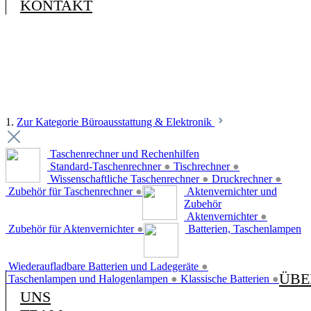
KONTAKT
1.
Zur Kategorie Büroausstattung & Elektronik
Taschenrechner und Rechenhilfen
Standard-Taschenrechner
●
Tischrechner
●
Wissenschaftliche Taschenrechner
●
Druckrechner
●
Zubehör für Taschenrechner
●
Aktenvernichter und
Zubehör
Aktenvernichter
●
Zubehör für Aktenvernichter
●
Batterien, Taschenlampen
Wiederaufladbare Batterien und Ladegeräte
●
ÜBE
Taschenlampen und Halogenlampen
●
Klassische Batterien
●
UNS