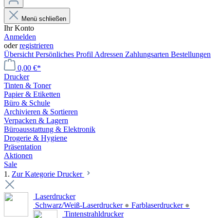
Menü schließen
Ihr Konto
Anmelden
oder
registrieren
Übersicht
Persönliches Profil
Adressen
Zahlungsarten
Bestellungen
0,00 €*
Drucker
Tinten & Toner
Papier & Etiketten
Büro & Schule
Archivieren & Sortieren
Verpacken & Lagern
Büroausstattung & Elektronik
Drogerie & Hygiene
Präsentation
Aktionen
Sale
1.
Zur Kategorie Drucker
Laserdrucker
Schwarz/Weiß-Laserdrucker
●
Farblaserdrucker
●
Tintenstrahldrucker