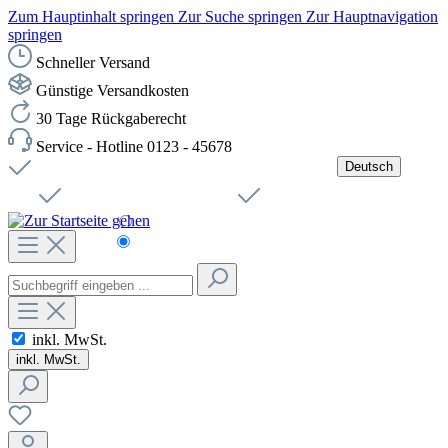
Zum Hauptinhalt springen
Zur Suche springen
Zur Hauptnavigation
springen
Schneller Versand
Günstige Versandkosten
30 Tage Rückgaberecht
Service - Hotline 0123 - 45678
Deutsch
Versandkostenfreie Lieferung ab 49,00€ Netto
Jobs
Sichere SSL-Verbindung
Schnelle Lieferung
Čeština
Helpdesk
Nachhaltigkeit
Deutsch
inkl. MwSt.
inkl. MwSt.