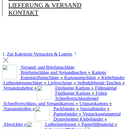
LIEFERUNG & VERSAND
KONTAKT
1.
Zur Kategorie Verpacken & Lagern
Versand- und Briefumschläge
Briefumschläge und Versandtaschen
●
Kartons
Kunststoffumschläge
●
Kartonumschläge
●
Klebebänder
Luftpolsterumschläge
●
Lieferscheine
●
Selbstklebende Taschen
●
Versandzubehör
●
Dreilagige Kartons
●
Füllmaterial
Fünflagige Kartons
●
Folien
Schnellverschlussbeutel
Schnellverschluss- und Versandkartons
●
Umzugskartons
●
Transportrollen
●
Packbänder
●
Spezialbänder
●
Papierbänder
●
Verpackungsmaterial
Doppelseitige Klebebänder
●
Abwickler
●
Luftpolsterkissen
●
Papierfüllmaterial
●