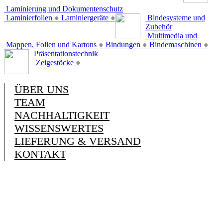
Laminierung und Dokumentenschutz
Laminierfolien
●
Laminiergeräte
●
Bindesysteme und
Zubehör
Multimedia und
Mappen, Folien und Kartons
●
Bindungen
●
Bindemaschinen
●
Präsentationstechnik
Zeigestöcke
●
ÜBER UNS
TEAM
NACHHALTIGKEIT
WISSENSWERTES
LIEFERUNG & VERSAND
KONTAKT