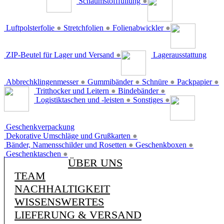
Schaumstofffüllung
●
Luftpolsterfolie
●
Stretchfolien
●
Folienabwickler
●
ZIP-Beutel für Lager und Versand
●
Lagerausstattung
Abbrechklingenmesser
●
Gummibänder
●
Schnüre
●
Packpapier
●
Tritthocker und Leitern
●
Bindebänder
●
Logistiktaschen und -leisten
●
Sonstiges
●
Geschenkverpackung
Dekorative Umschläge und Grußkarten
●
Bänder, Namensschilder und Rosetten
●
Geschenkboxen
●
Geschenktaschen
●
ÜBER UNS
TEAM
NACHHALTIGKEIT
WISSENSWERTES
LIEFERUNG & VERSAND