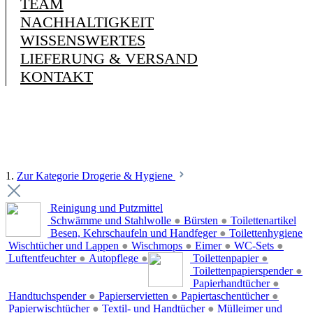
TEAM
NACHHALTIGKEIT
WISSENSWERTES
LIEFERUNG & VERSAND
KONTAKT
1.
Zur Kategorie Drogerie & Hygiene
Reinigung und Putzmittel
Schwämme und Stahlwolle
●
Bürsten
●
Toilettenartikel
Besen, Kehrschaufeln und Handfeger
●
Toilettenhygiene
Wischtücher und Lappen
●
Wischmops
●
Eimer
●
WC-Sets
●
Luftentfeuchter
●
Autopflege
●
Toilettenpapier
●
Toilettenpapierspender
●
Papierhandtücher
●
Handtuchspender
●
Papierservietten
●
Papiertaschentücher
●
Papierwischtücher
●
Textil- und Handtücher
●
Mülleimer und