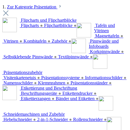
1.
Zur Kategorie Präsentation
Flipcharts und Flipchartblöcke
Flipcharts
●
Flipchartblöcke
●
Tafeln und
Vitrinen
Magnettafeln
●
Vitrinen
●
Kombitafeln
●
Zubehör
●
Pinnwände und
Infoboards
Korkpinnwände
●
Selbstklebende Pinnwände
●
Textilpinnwände
●
Präsentationszubehör
Visitenkartenetuis
●
Präsentationssysteme
●
Informationsschilder
●
Namensschilder
●
Klemmrahmen
●
Präsentationsständer
●
Etikettierung und Beschriftung
Beschriftungsgeräte
●
Etikettendrucker
●
Etikettierzangen
●
Bänder und Etiketten
●
Schneidemaschinen und Zubehör
Hebelschneider
●
2-in-1-Schneider
●
Rollenschneider
●