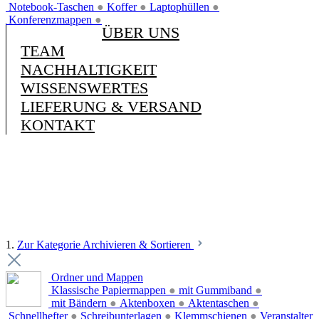
Notebook-Taschen
●
Koffer
●
Laptophüllen
●
Konferenzmappen
●
ÜBER UNS
TEAM
NACHHALTIGKEIT
WISSENSWERTES
LIEFERUNG & VERSAND
KONTAKT
1.
Zur Kategorie Archivieren & Sortieren
Ordner und Mappen
Klassische Papiermappen
●
mit Gummiband
●
mit Bändern
●
Aktenboxen
●
Aktentaschen
●
Schnellhefter
●
Schreibunterlagen
●
Klemmschienen
●
Veranstalter