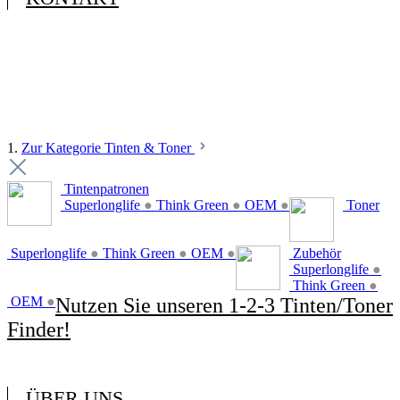
1.
Zur Kategorie Tinten & Toner
Tintenpatronen
Superlonglife
●
Think Green
●
OEM
●
Toner
Superlonglife
●
Think Green
●
OEM
●
Zubehör
Superlonglife
●
Think Green
●
OEM
●
Nutzen Sie unseren 1-2-3 Tinten/Toner
Finder!
ÜBER UNS