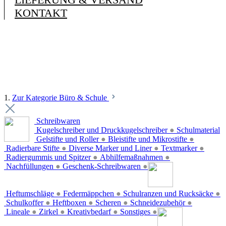
KONTAKT
1.
Zur Kategorie Büro & Schule
Schreibwaren
Kugelschreiber und Druckkugelschreiber
●
Schulmaterial
Gelstifte und Roller
●
Bleistifte und Mikrostifte
●
Radierbare Stifte
●
Diverse Marker und Liner
●
Textmarker
●
Radiergummis und Spitzer
●
Abhilfemaßnahmen
●
Nachfüllungen
●
Geschenk-Schreibwaren
●
Heftumschläge
●
Federmäppchen
●
Schulranzen und Rucksäcke
●
Schulkoffer
●
Heftboxen
●
Scheren
●
Schneidezubehör
●
Lineale
●
Zirkel
●
Kreativbedarf
●
Sonstiges
●