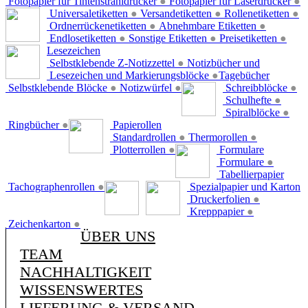
Fotopapier für Tintenstrahldrucker
●
Fotopapier für Laserdrucker
●
Universaletiketten
●
Versandetiketten
●
Rollenetiketten
●
Ordnerrückenetiketten
●
Abnehmbare Etiketten
●
Endlosetiketten
●
Sonstige Etiketten
●
Preisetiketten
●
Lesezeichen
Selbstklebende Z-Notizzettel
●
Notizbücher und
Lesezeichen und Markierungsblöcke
●
Tagebücher
Selbstklebende Blöcke
●
Notizwürfel
●
Schreibblöcke
●
Schulhefte
●
Spiralblöcke
●
Ringbücher
●
Papierollen
Standardrollen
●
Thermorollen
●
Plotterrollen
●
Formulare
Formulare
●
Tabellierpapier
Tachographenrollen
●
Spezialpapier und Karton
Druckerfolien
●
Krepppapier
●
Zeichenkarton
●
ÜBER UNS
TEAM
NACHHALTIGKEIT
WISSENSWERTES
LIEFERUNG & VERSAND