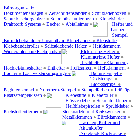
Büroorganisation
Dokumentenablagen
●
Zeitschriftenständer
●
Schubladenboxen
●
Schreibtischorganizer
●
Schreibtischunterlagen
●
Klebebänder
Drahtkorb-Systeme
●
Becher
●
Abfalleimer
●
Hefter und
Locher
Stempel
Büroklebebänder
●
Unsichtbare Klebebänder
●
Klebstoffe
Klebebandabroller
●
Selbstklebende Haken
●
Heftklammern,
Wiederablösbare Klebepads
●
Elektrische Hefter
●
Klammerlose Hefter
●
Tischhefter
●
Klammern,
Hochleistungshafter
●
Enthefter
●
Heftzangen
●
Heftklammern
●
Locher
●
Lochverstärkungsringe
●
Datumstempel
●
Textstempel
●
Blockstempel
●
Paginierstempel
●
Nummern-Stempel
●
Stempelfarben
●
Reißnägel
Ersatzstempelkissen
●
Klebestifte
●
Kleberoller
●
Flüssigkleber
●
Sekundenkleber
●
Heißklebepistolen
●
Sprühkleber
●
Klebstoffentferner
●
Stecknadeln und Reißzwecken
●
Metallklemmen
●
Büroklammern
●
Taschen, Koffer und
Aktenkoffer
Notebook-Rucksäcke
●