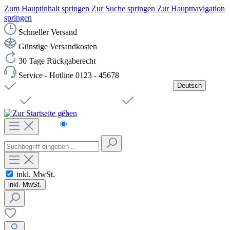
Zum Hauptinhalt springen
Zur Suche springen
Zur Hauptnavigation
springen
Schneller Versand
Günstige Versandkosten
30 Tage Rückgaberecht
Service - Hotline 0123 - 45678
Deutsch
Versandkostenfreie Lieferung ab 49,00€ Netto
Jobs
Sichere SSL-Verbindung
Schnelle Lieferung
Čeština
Helpdesk
Nachhaltigkeit
Deutsch
inkl. MwSt.
inkl. MwSt.