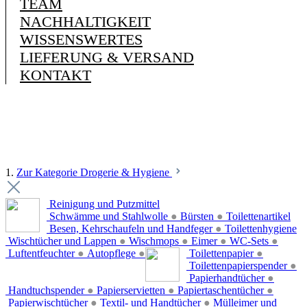
TEAM
NACHHALTIGKEIT
WISSENSWERTES
LIEFERUNG & VERSAND
KONTAKT
1.
Zur Kategorie Drogerie & Hygiene
Reinigung und Putzmittel
Schwämme und Stahlwolle
●
Bürsten
●
Toilettenartikel
Besen, Kehrschaufeln und Handfeger
●
Toilettenhygiene
Wischtücher und Lappen
●
Wischmops
●
Eimer
●
WC-Sets
●
Luftentfeuchter
●
Autopflege
●
Toilettenpapier
●
Toilettenpapierspender
●
Papierhandtücher
●
Handtuchspender
●
Papierservietten
●
Papiertaschentücher
●
Papierwischtücher
●
Textil- und Handtücher
●
Mülleimer und