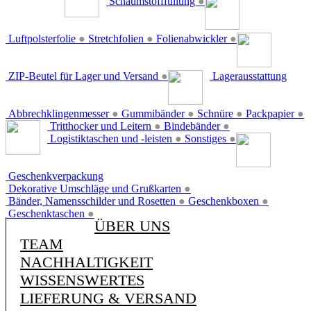
Schaumstofffüllung
●
Luftpolsterfolie
●
Stretchfolien
●
Folienabwickler
●
ZIP-Beutel für Lager und Versand
●
Lagerausstattung
Abbrechklingenmesser
●
Gummibänder
●
Schnüre
●
Packpapier
●
Tritthocker und Leitern
●
Bindebänder
●
Logistiktaschen und -leisten
●
Sonstiges
●
Geschenkverpackung
Dekorative Umschläge und Grußkarten
●
Bänder, Namensschilder und Rosetten
●
Geschenkboxen
●
Geschenktaschen
●
ÜBER UNS
TEAM
NACHHALTIGKEIT
WISSENSWERTES
LIEFERUNG & VERSAND