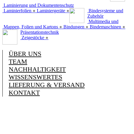
Laminierung und Dokumentenschutz
Laminierfolien
●
Laminiergeräte
●
Bindesysteme und
Zubehör
Multimedia und
Mappen, Folien und Kartons
●
Bindungen
●
Bindemaschinen
●
Präsentationstechnik
Zeigestöcke
●
ÜBER UNS
TEAM
NACHHALTIGKEIT
WISSENSWERTES
LIEFERUNG & VERSAND
KONTAKT