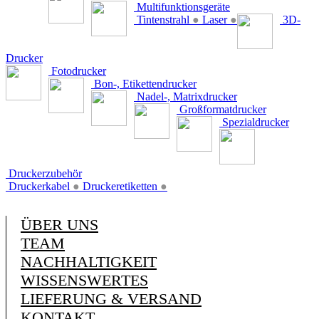
Multifunktionsgeräte
Tintenstrahl
●
Laser
●
3D-
Drucker
Fotodrucker
Bon-, Etikettendrucker
Nadel-, Matrixdrucker
Großformatdrucker
Spezialdrucker
Druckerzubehör
Druckerkabel
●
Druckeretiketten
●
ÜBER UNS
TEAM
NACHHALTIGKEIT
WISSENSWERTES
LIEFERUNG & VERSAND
KONTAKT