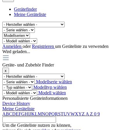
Gerätefinder
Meine Geräteliste
Anmelden
oder
Registrieren
um Geräteliste zu verwenden
Wird geladen...
Geräte- und Zubehör Finder
x
Modellserie wählen
Modelltyp wählen
Modell wählen
Personalisierte Geräteinformationen
Device History
Meine Geräteliste
A
B
C
D
E
F
G
H
I
J
K
L
M
N
O
P
Q
R
S
T
U
V
W
X
Y
Z
A
Z
0
9
Um die Geräteliste nutzen zu können,