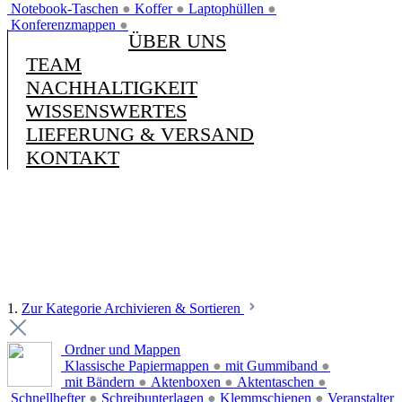
Notebook-Taschen
●
Koffer
●
Laptophüllen
●
Konferenzmappen
●
ÜBER UNS
TEAM
NACHHALTIGKEIT
WISSENSWERTES
LIEFERUNG & VERSAND
KONTAKT
1.
Zur Kategorie Archivieren & Sortieren
Ordner und Mappen
Klassische Papiermappen
●
mit Gummiband
●
mit Bändern
●
Aktenboxen
●
Aktentaschen
●
Schnellhefter
●
Schreibunterlagen
●
Klemmschienen
●
Veranstalter