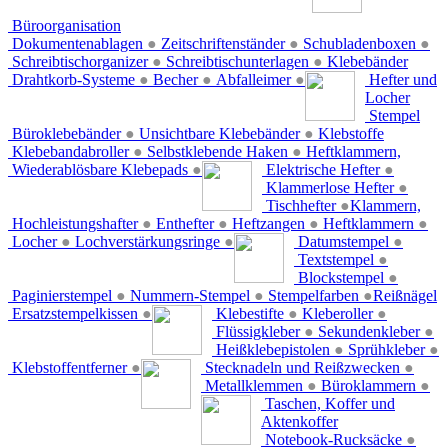
Büroorganisation
Dokumentenablagen
●
Zeitschriftenständer
●
Schubladenboxen
●
Schreibtischorganizer
●
Schreibtischunterlagen
●
Klebebänder
Drahtkorb-Systeme
●
Becher
●
Abfalleimer
●
Hefter und
Locher
Stempel
Büroklebebänder
●
Unsichtbare Klebebänder
●
Klebstoffe
Klebebandabroller
●
Selbstklebende Haken
●
Heftklammern,
Wiederablösbare Klebepads
●
Elektrische Hefter
●
Klammerlose Hefter
●
Tischhefter
●
Klammern,
Hochleistungshafter
●
Enthefter
●
Heftzangen
●
Heftklammern
●
Locher
●
Lochverstärkungsringe
●
Datumstempel
●
Textstempel
●
Blockstempel
●
Paginierstempel
●
Nummern-Stempel
●
Stempelfarben
●
Reißnägel
Ersatzstempelkissen
●
Klebestifte
●
Kleberoller
●
Flüssigkleber
●
Sekundenkleber
●
Heißklebepistolen
●
Sprühkleber
●
Klebstoffentferner
●
Stecknadeln und Reißzwecken
●
Metallklemmen
●
Büroklammern
●
Taschen, Koffer und
Aktenkoffer
Notebook-Rucksäcke
●