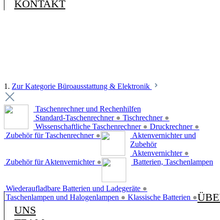
KONTAKT
1.
Zur Kategorie Büroausstattung & Elektronik
Taschenrechner und Rechenhilfen
Standard-Taschenrechner
●
Tischrechner
●
Wissenschaftliche Taschenrechner
●
Druckrechner
●
Zubehör für Taschenrechner
●
Aktenvernichter und
Zubehör
Aktenvernichter
●
Zubehör für Aktenvernichter
●
Batterien, Taschenlampen
Wiederaufladbare Batterien und Ladegeräte
●
ÜBE
Taschenlampen und Halogenlampen
●
Klassische Batterien
●
UNS