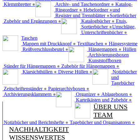
Klemmbretter
●
Archiv- und Taschenordner
●
Katalog-
Ringordner
●
Hebelordner
●
und
Register und Trennblätter
●
Sortierbücher
Zubehör und Ergänzungen
●
Katalogbücher
●
Etuis,
Sortierbücher
●
Umschläge,
Unterschriftenbücher
●
Taschen
Mappen mit Druckknopf
●
Textiltaschen
●
Hängesysteme
Reißverschlussbeutel
●
Hängemappen
●
Hüllen
Archivierungsboxen
Kunststoffboxen
Ständer für Hängemappen
●
Zubehör für Hängemappen
●
Klarsichthüllen
●
Diverse Hüllen
●
Notizbücher
und
Tagebücher
Zeitschriftenständer
●
Papierarchivboxen
●
Archivierungsklammern
●
Organizer
●
Ablageboxen
●
Karteikästen und Zubehör
●
ÜBER UNS
TEAM
Notizbücher und Berichtshefte
●
Tagebücher und Organisatoren
●
NACHHALTIGKEIT
WISSENSWERTES