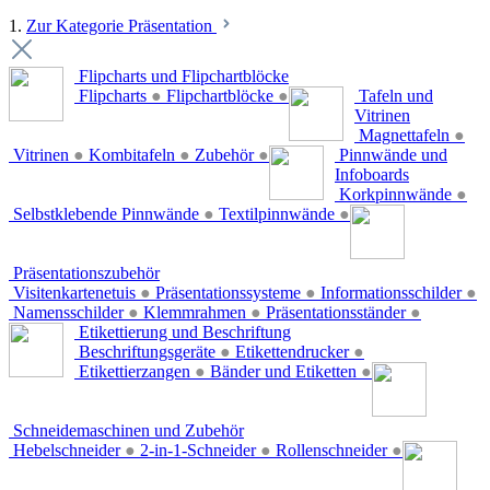
1.
Zur Kategorie Präsentation
Flipcharts und Flipchartblöcke
Flipcharts
●
Flipchartblöcke
●
Tafeln und
Vitrinen
Magnettafeln
●
Vitrinen
●
Kombitafeln
●
Zubehör
●
Pinnwände und
Infoboards
Korkpinnwände
●
Selbstklebende Pinnwände
●
Textilpinnwände
●
Präsentationszubehör
Visitenkartenetuis
●
Präsentationssysteme
●
Informationsschilder
●
Namensschilder
●
Klemmrahmen
●
Präsentationsständer
●
Etikettierung und Beschriftung
Beschriftungsgeräte
●
Etikettendrucker
●
Etikettierzangen
●
Bänder und Etiketten
●
Schneidemaschinen und Zubehör
Hebelschneider
●
2-in-1-Schneider
●
Rollenschneider
●