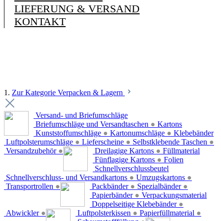
LIEFERUNG & VERSAND
KONTAKT
1.
Zur Kategorie Verpacken & Lagern
Versand- und Briefumschläge
Briefumschläge und Versandtaschen
●
Kartons
Kunststoffumschläge
●
Kartonumschläge
●
Klebebänder
Luftpolsterumschläge
●
Lieferscheine
●
Selbstklebende Taschen
●
Versandzubehör
●
Dreilagige Kartons
●
Füllmaterial
Fünflagige Kartons
●
Folien
Schnellverschlussbeutel
Schnellverschluss- und Versandkartons
●
Umzugskartons
●
Transportrollen
●
Packbänder
●
Spezialbänder
●
Papierbänder
●
Verpackungsmaterial
Doppelseitige Klebebänder
●
Abwickler
●
Luftpolsterkissen
●
Papierfüllmaterial
●