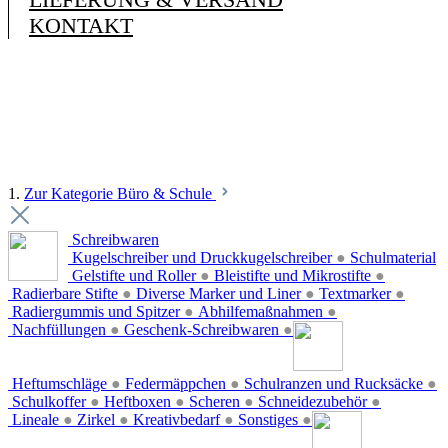
KONTAKT
1.
Zur Kategorie Büro & Schule
Schreibwaren
Kugelschreiber und Druckkugelschreiber
●
Schulmaterial
Gelstifte und Roller
●
Bleistifte und Mikrostifte
●
Radierbare Stifte
●
Diverse Marker und Liner
●
Textmarker
●
Radiergummis und Spitzer
●
Abhilfemaßnahmen
●
Nachfüllungen
●
Geschenk-Schreibwaren
●
Heftumschläge
●
Federmäppchen
●
Schulranzen und Rucksäcke
●
Schulkoffer
●
Heftboxen
●
Scheren
●
Schneidezubehör
●
Lineale
●
Zirkel
●
Kreativbedarf
●
Sonstiges
●