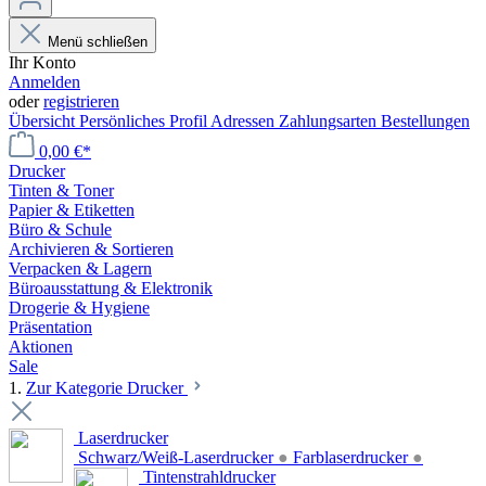
Menü schließen
Ihr Konto
Anmelden
oder
registrieren
Übersicht
Persönliches Profil
Adressen
Zahlungsarten
Bestellungen
0,00 €*
Drucker
Tinten & Toner
Papier & Etiketten
Büro & Schule
Archivieren & Sortieren
Verpacken & Lagern
Büroausstattung & Elektronik
Drogerie & Hygiene
Präsentation
Aktionen
Sale
1.
Zur Kategorie Drucker
Laserdrucker
Schwarz/Weiß-Laserdrucker
●
Farblaserdrucker
●
Tintenstrahldrucker