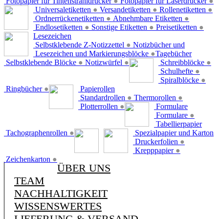
Fotopapier für Tintenstrahldrucker
●
Fotopapier für Laserdrucker
●
Universaletiketten
●
Versandetiketten
●
Rollenetiketten
●
Ordnerrückenetiketten
●
Abnehmbare Etiketten
●
Endlosetiketten
●
Sonstige Etiketten
●
Preisetiketten
●
Lesezeichen
Selbstklebende Z-Notizzettel
●
Notizbücher und
Lesezeichen und Markierungsblöcke
●
Tagebücher
Selbstklebende Blöcke
●
Notizwürfel
●
Schreibblöcke
●
Schulhefte
●
Spiralblöcke
●
Ringbücher
●
Papierollen
Standardrollen
●
Thermorollen
●
Plotterrollen
●
Formulare
Formulare
●
Tabellierpapier
Tachographenrollen
●
Spezialpapier und Karton
Druckerfolien
●
Krepppapier
●
Zeichenkarton
●
ÜBER UNS
TEAM
NACHHALTIGKEIT
WISSENSWERTES
LIEFERUNG & VERSAND