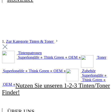
1.
Zur Kategorie Tinten & Toner
Tintenpatronen
Superlonglife
●
Think Green
●
OEM
●
Toner
Superlonglife
●
Think Green
●
OEM
●
Zubehör
Superlonglife
●
Think Green
●
OEM
●
Nutzen Sie unseren 1-2-3 Tinten/Toner
Finder!
ÜBER UNS