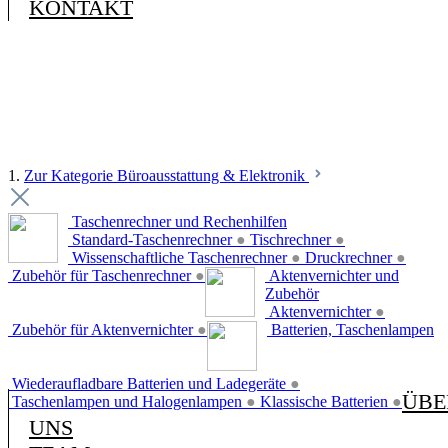
KONTAKT
1.
Zur Kategorie Büroausstattung & Elektronik
Taschenrechner und Rechenhilfen
Standard-Taschenrechner
●
Tischrechner
●
Wissenschaftliche Taschenrechner
●
Druckrechner
●
Zubehör für Taschenrechner
●
Aktenvernichter und
Zubehör
Aktenvernichter
●
Zubehör für Aktenvernichter
●
Batterien, Taschenlampen
Wiederaufladbare Batterien und Ladegeräte
●
ÜBE
Taschenlampen und Halogenlampen
●
Klassische Batterien
●
UNS