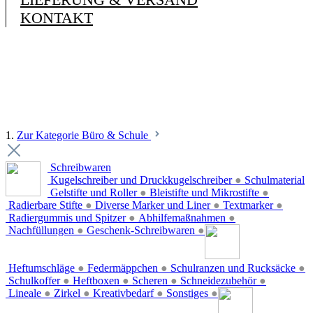
KONTAKT
1.
Zur Kategorie Büro & Schule
Schreibwaren
Kugelschreiber und Druckkugelschreiber
●
Schulmaterial
Gelstifte und Roller
●
Bleistifte und Mikrostifte
●
Radierbare Stifte
●
Diverse Marker und Liner
●
Textmarker
●
Radiergummis und Spitzer
●
Abhilfemaßnahmen
●
Nachfüllungen
●
Geschenk-Schreibwaren
●
Heftumschläge
●
Federmäppchen
●
Schulranzen und Rucksäcke
●
Schulkoffer
●
Heftboxen
●
Scheren
●
Schneidezubehör
●
Lineale
●
Zirkel
●
Kreativbedarf
●
Sonstiges
●