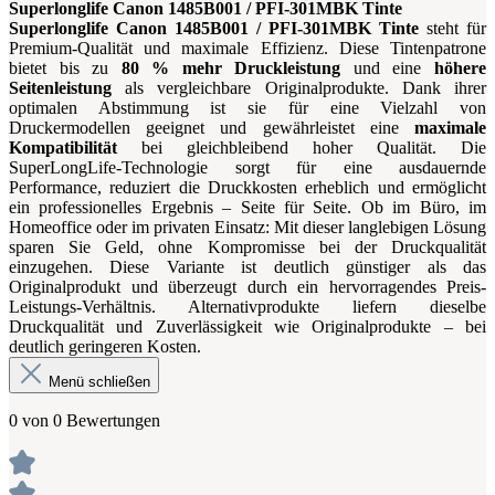
Superlonglife Canon 1485B001 / PFI-301MBK Tinte
Superlonglife Canon 1485B001 / PFI-301MBK Tinte
steht für
Premium-Qualität und maximale Effizienz. Diese Tintenpatrone
bietet bis zu
80 % mehr Druckleistung
und eine
höhere
Seitenleistung
als vergleichbare Originalprodukte. Dank ihrer
optimalen Abstimmung ist sie für eine Vielzahl von
Druckermodellen geeignet und gewährleistet eine
maximale
Kompatibilität
bei gleichbleibend hoher Qualität. Die
SuperLongLife-Technologie sorgt für eine ausdauernde
Performance, reduziert die Druckkosten erheblich und ermöglicht
ein professionelles Ergebnis – Seite für Seite. Ob im Büro, im
Homeoffice oder im privaten Einsatz: Mit dieser langlebigen Lösung
sparen Sie Geld, ohne Kompromisse bei der Druckqualität
einzugehen. Diese Variante ist deutlich günstiger als das
Originalprodukt und überzeugt durch ein hervorragendes Preis-
Leistungs-Verhältnis. Alternativprodukte liefern dieselbe
Druckqualität und Zuverlässigkeit wie Originalprodukte – bei
deutlich geringeren Kosten.
Menü schließen
0 von 0 Bewertungen