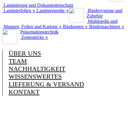
Laminierung und Dokumentenschutz
Laminierfolien
●
Laminiergeräte
●
Bindesysteme und
Zubehör
Multimedia und
Mappen, Folien und Kartons
●
Bindungen
●
Bindemaschinen
●
Präsentationstechnik
Zeigestöcke
●
ÜBER UNS
TEAM
NACHHALTIGKEIT
WISSENSWERTES
LIEFERUNG & VERSAND
KONTAKT