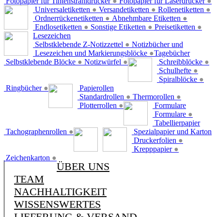
Fotopapier für Tintenstrahldrucker
●
Fotopapier für Laserdrucker
●
Universaletiketten
●
Versandetiketten
●
Rollenetiketten
●
Ordnerrückenetiketten
●
Abnehmbare Etiketten
●
Endlosetiketten
●
Sonstige Etiketten
●
Preisetiketten
●
Lesezeichen
Selbstklebende Z-Notizzettel
●
Notizbücher und
Lesezeichen und Markierungsblöcke
●
Tagebücher
Selbstklebende Blöcke
●
Notizwürfel
●
Schreibblöcke
●
Schulhefte
●
Spiralblöcke
●
Ringbücher
●
Papierollen
Standardrollen
●
Thermorollen
●
Plotterrollen
●
Formulare
Formulare
●
Tabellierpapier
Tachographenrollen
●
Spezialpapier und Karton
Druckerfolien
●
Krepppapier
●
Zeichenkarton
●
ÜBER UNS
TEAM
NACHHALTIGKEIT
WISSENSWERTES
LIEFERUNG & VERSAND