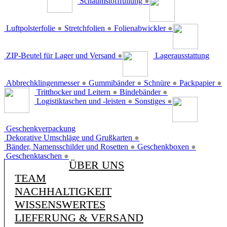
Schaumstofffüllung
●
Luftpolsterfolie
●
Stretchfolien
●
Folienabwickler
●
ZIP-Beutel für Lager und Versand
●
Lagerausstattung
Abbrechklingenmesser
●
Gummibänder
●
Schnüre
●
Packpapier
●
Tritthocker und Leitern
●
Bindebänder
●
Logistiktaschen und -leisten
●
Sonstiges
●
Geschenkverpackung
Dekorative Umschläge und Grußkarten
●
Bänder, Namensschilder und Rosetten
●
Geschenkboxen
●
Geschenktaschen
●
ÜBER UNS
TEAM
NACHHALTIGKEIT
WISSENSWERTES
LIEFERUNG & VERSAND