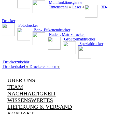
Multifunktionsgeräte
Tintenstrahl
●
Laser
●
3D-
Drucker
Fotodrucker
Bon-, Etikettendrucker
Nadel-, Matrixdrucker
Großformatdrucker
Spezialdrucker
Druckerzubehör
Druckerkabel
●
Druckeretiketten
●
ÜBER UNS
TEAM
NACHHALTIGKEIT
WISSENSWERTES
LIEFERUNG & VERSAND
KONTAKT