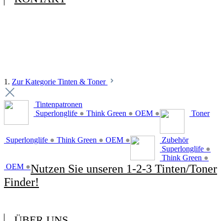
1.
Zur Kategorie Tinten & Toner
Tintenpatronen
Superlonglife
●
Think Green
●
OEM
●
Toner
Superlonglife
●
Think Green
●
OEM
●
Zubehör
Superlonglife
●
Think Green
●
OEM
●
Nutzen Sie unseren 1-2-3 Tinten/Toner
Finder!
ÜBER UNS