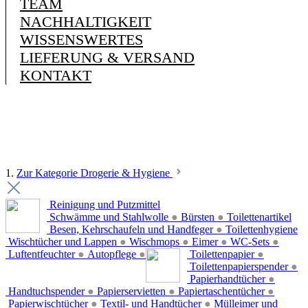
TEAM
NACHHALTIGKEIT
WISSENSWERTES
LIEFERUNG & VERSAND
KONTAKT
1.
Zur Kategorie Drogerie & Hygiene
Reinigung und Putzmittel
Schwämme und Stahlwolle
●
Bürsten
●
Toilettenartikel
Besen, Kehrschaufeln und Handfeger
●
Toilettenhygiene
Wischtücher und Lappen
●
Wischmops
●
Eimer
●
WC-Sets
●
Luftentfeuchter
●
Autopflege
●
Toilettenpapier
●
Toilettenpapierspender
●
Papierhandtücher
●
Handtuchspender
●
Papierservietten
●
Papiertaschentücher
●
Papierwischtücher
●
Textil- und Handtücher
●
Mülleimer und