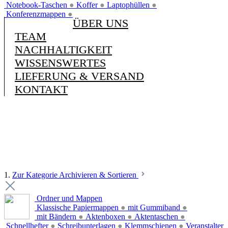
Notebook-Taschen
●
Koffer
●
Laptophüllen
●
Konferenzmappen
●
ÜBER UNS
TEAM
NACHHALTIGKEIT
WISSENSWERTES
LIEFERUNG & VERSAND
KONTAKT
1.
Zur Kategorie Archivieren & Sortieren
Ordner und Mappen
Klassische Papiermappen
●
mit Gummiband
●
mit Bändern
●
Aktenboxen
●
Aktentaschen
●
Schnellhefter
●
Schreibunterlagen
●
Klemmschienen
●
Veranstalter