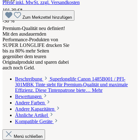
Preise inkl. MwSt. zzgl. Versandkosten
101,39 €*
Zum Merkzettel hinzufügen
-30
%
Premium-Qualität neu definiert!
Mit den ausdauernden
Performance-Produkten von
SUPER LONGLIFE drucken Sie
bis zu 80% mehr Seiten
gegenüber dem teuren
Originalprodukt und sparen dabei
auch noch Geld.
Beschreibung
Superlonglife Canon 1485B001 / PFI-
301MBK Tinte steht für Premium-Qualität und maximale
Effizienz. Diese Tintenpatrone biete…
Mehr
Bewertungen
Andere Farben
Andere Kapazitäten
Ähnliche Artikel
Kompatible Geräte
Menü schließen