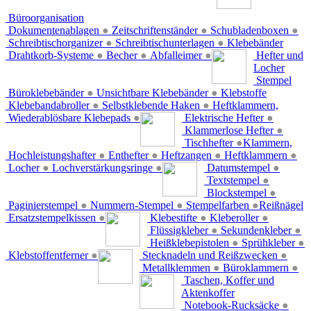
Büroorganisation
Dokumentenablagen
●
Zeitschriftenständer
●
Schubladenboxen
●
Schreibtischorganizer
●
Schreibtischunterlagen
●
Klebebänder
Drahtkorb-Systeme
●
Becher
●
Abfalleimer
●
Hefter und
Locher
Stempel
Büroklebebänder
●
Unsichtbare Klebebänder
●
Klebstoffe
Klebebandabroller
●
Selbstklebende Haken
●
Heftklammern,
Wiederablösbare Klebepads
●
Elektrische Hefter
●
Klammerlose Hefter
●
Tischhefter
●
Klammern,
Hochleistungshafter
●
Enthefter
●
Heftzangen
●
Heftklammern
●
Locher
●
Lochverstärkungsringe
●
Datumstempel
●
Textstempel
●
Blockstempel
●
Paginierstempel
●
Nummern-Stempel
●
Stempelfarben
●
Reißnägel
Ersatzstempelkissen
●
Klebestifte
●
Kleberoller
●
Flüssigkleber
●
Sekundenkleber
●
Heißklebepistolen
●
Sprühkleber
●
Klebstoffentferner
●
Stecknadeln und Reißzwecken
●
Metallklemmen
●
Büroklammern
●
Taschen, Koffer und
Aktenkoffer
Notebook-Rucksäcke
●