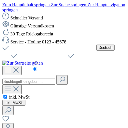
Zum Hauptinhalt springen
Zur Suche springen
Zur Hauptnavigation
springen
Schneller Versand
Günstige Versandkosten
30 Tage Rückgaberecht
Service - Hotline 0123 - 45678
Deutsch
Versandkostenfreie Lieferung ab 49,00€ Netto
Jobs
Sichere SSL-Verbindung
Schnelle Lieferung
Čeština
Helpdesk
Nachhaltigkeit
Deutsch
inkl. MwSt.
inkl. MwSt.