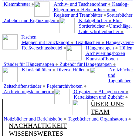
Klemmbretter
●
Archiv- und Taschenordner
●
Katalog-
Ringordner
●
Hebelordner
●
und
Register und Trennblätter
●
Sortierbücher
Zubehör und Ergänzungen
●
Katalogbücher
●
Etuis,
Sortierbücher
●
Umschläge,
Unterschriftenbücher
●
Taschen
Mappen mit Druckknopf
●
Textiltaschen
●
Hängesysteme
Reißverschlussbeutel
●
Hängemappen
●
Hüllen
Archivierungsboxen
Kunststoffboxen
Ständer für Hängemappen
●
Zubehör für Hängemappen
●
Klarsichthüllen
●
Diverse Hüllen
●
Notizbücher
und
Tagebücher
Zeitschriftenständer
●
Papierarchivboxen
●
Archivierungsklammern
●
Organizer
●
Ablageboxen
●
Karteikästen und Zubehör
●
ÜBER UNS
TEAM
Notizbücher und Berichtshefte
●
Tagebücher und Organisatoren
●
NACHHALTIGKEIT
WISSENSWERTES