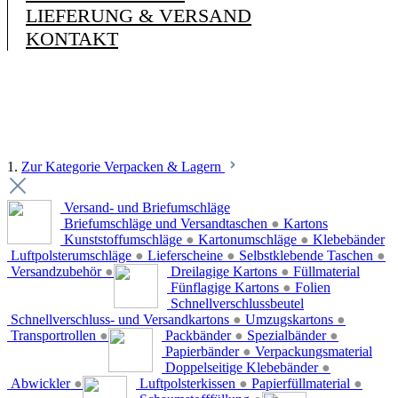
LIEFERUNG & VERSAND
KONTAKT
1.
Zur Kategorie Verpacken & Lagern
Versand- und Briefumschläge
Briefumschläge und Versandtaschen
●
Kartons
Kunststoffumschläge
●
Kartonumschläge
●
Klebebänder
Luftpolsterumschläge
●
Lieferscheine
●
Selbstklebende Taschen
●
Versandzubehör
●
Dreilagige Kartons
●
Füllmaterial
Fünflagige Kartons
●
Folien
Schnellverschlussbeutel
Schnellverschluss- und Versandkartons
●
Umzugskartons
●
Transportrollen
●
Packbänder
●
Spezialbänder
●
Papierbänder
●
Verpackungsmaterial
Doppelseitige Klebebänder
●
Abwickler
●
Luftpolsterkissen
●
Papierfüllmaterial
●