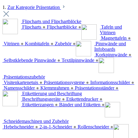
1.
Zur Kategorie Präsentation
Flipcharts und Flipchartblöcke
Flipcharts
●
Flipchartblöcke
●
Tafeln und
Vitrinen
Magnettafeln
●
Vitrinen
●
Kombitafeln
●
Zubehör
●
Pinnwände und
Infoboards
Korkpinnwände
●
Selbstklebende Pinnwände
●
Textilpinnwände
●
Präsentationszubehör
Visitenkartenetuis
●
Präsentationssysteme
●
Informationsschilder
●
Namensschilder
●
Klemmrahmen
●
Präsentationsständer
●
Etikettierung und Beschriftung
Beschriftungsgeräte
●
Etikettendrucker
●
Etikettierzangen
●
Bänder und Etiketten
●
Schneidemaschinen und Zubehör
Hebelschneider
●
2-in-1-Schneider
●
Rollenschneider
●