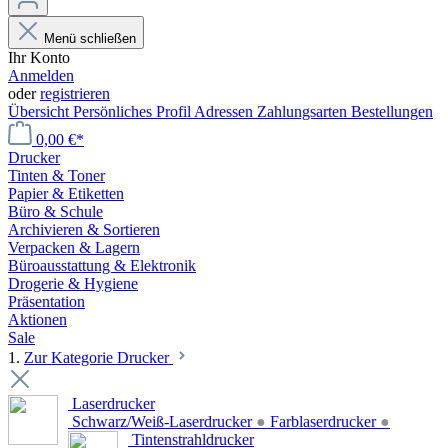
Menü schließen
Ihr Konto
Anmelden
oder
registrieren
Übersicht
Persönliches Profil
Adressen
Zahlungsarten
Bestellungen
0,00 €*
Drucker
Tinten & Toner
Papier & Etiketten
Büro & Schule
Archivieren & Sortieren
Verpacken & Lagern
Büroausstattung & Elektronik
Drogerie & Hygiene
Präsentation
Aktionen
Sale
1.
Zur Kategorie Drucker
Laserdrucker
Schwarz/Weiß-Laserdrucker
●
Farblaserdrucker
●
Tintenstrahldrucker