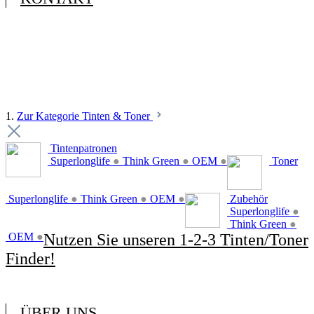
1.
Zur Kategorie Tinten & Toner
Tintenpatronen
Superlonglife
●
Think Green
●
OEM
●
Toner
Superlonglife
●
Think Green
●
OEM
●
Zubehör
Superlonglife
●
Think Green
●
OEM
●
Nutzen Sie unseren 1-2-3 Tinten/Toner
Finder!
ÜBER UNS