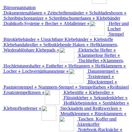
Büroorganisation
Dokumentenablagen
●
Zeitschriftenständer
●
Schubladenboxen
●
Schreibtischorganizer
●
Schreibtischunterlagen
●
Klebebänder
Drahtkorb-Systeme
●
Becher
●
Abfalleimer
●
Hefter und
Locher
Stempel
Büroklebebänder
●
Unsichtbare Klebebänder
●
Klebstoffe
Klebebandabroller
●
Selbstklebende Haken
●
Heftklammern,
Wiederablösbare Klebepads
●
Elektrische Hefter
●
Klammerlose Hefter
●
Tischhefter
●
Klammern,
Hochleistungshafter
●
Enthefter
●
Heftzangen
●
Heftklammern
●
Locher
●
Lochverstärkungsringe
●
Datumstempel
●
Textstempel
●
Blockstempel
●
Paginierstempel
●
Nummern-Stempel
●
Stempelfarben
●
Reißnägel
Ersatzstempelkissen
●
Klebestifte
●
Kleberoller
●
Flüssigkleber
●
Sekundenkleber
●
Heißklebepistolen
●
Sprühkleber
●
Klebstoffentferner
●
Stecknadeln und Reißzwecken
●
Metallklemmen
●
Büroklammern
●
Taschen, Koffer und
Aktenkoffer
Notebook-Rucksäcke
●