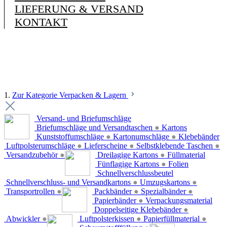
LIEFERUNG & VERSAND
KONTAKT
1.
Zur Kategorie Verpacken & Lagern
Versand- und Briefumschläge
Briefumschläge und Versandtaschen
●
Kartons
Kunststoffumschläge
●
Kartonumschläge
●
Klebebänder
Luftpolsterumschläge
●
Lieferscheine
●
Selbstklebende Taschen
●
Versandzubehör
●
Dreilagige Kartons
●
Füllmaterial
Fünflagige Kartons
●
Folien
Schnellverschlussbeutel
Schnellverschluss- und Versandkartons
●
Umzugskartons
●
Transportrollen
●
Packbänder
●
Spezialbänder
●
Papierbänder
●
Verpackungsmaterial
Doppelseitige Klebebänder
●
Abwickler
●
Luftpolsterkissen
●
Papierfüllmaterial
●