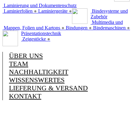
Laminierung und Dokumentenschutz
Laminierfolien
●
Laminiergeräte
●
Bindesysteme und
Zubehör
Multimedia und
Mappen, Folien und Kartons
●
Bindungen
●
Bindemaschinen
●
Präsentationstechnik
Zeigestöcke
●
ÜBER UNS
TEAM
NACHHALTIGKEIT
WISSENSWERTES
LIEFERUNG & VERSAND
KONTAKT