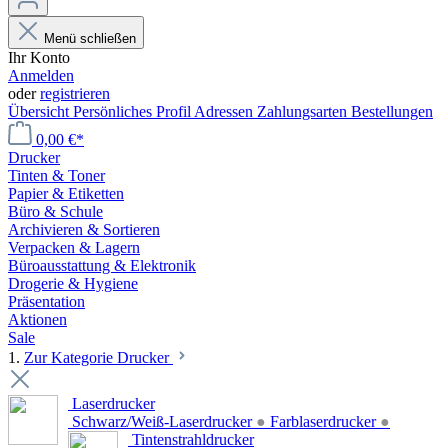
Menü schließen
Ihr Konto
Anmelden
oder
registrieren
Übersicht
Persönliches Profil
Adressen
Zahlungsarten
Bestellungen
0,00 €*
Drucker
Tinten & Toner
Papier & Etiketten
Büro & Schule
Archivieren & Sortieren
Verpacken & Lagern
Büroausstattung & Elektronik
Drogerie & Hygiene
Präsentation
Aktionen
Sale
1.
Zur Kategorie Drucker
Laserdrucker
Schwarz/Weiß-Laserdrucker
●
Farblaserdrucker
●
Tintenstrahldrucker