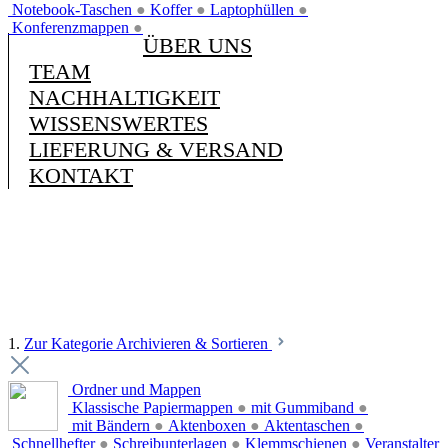
Notebook-Taschen
●
Koffer
●
Laptophüllen
●
Konferenzmappen
●
ÜBER UNS
TEAM
NACHHALTIGKEIT
WISSENSWERTES
LIEFERUNG & VERSAND
KONTAKT
1.
Zur Kategorie Archivieren & Sortieren
Ordner und Mappen
Klassische Papiermappen
●
mit Gummiband
●
mit Bändern
●
Aktenboxen
●
Aktentaschen
●
Schnellhefter
●
Schreibunterlagen
●
Klemmschienen
●
Veranstalter