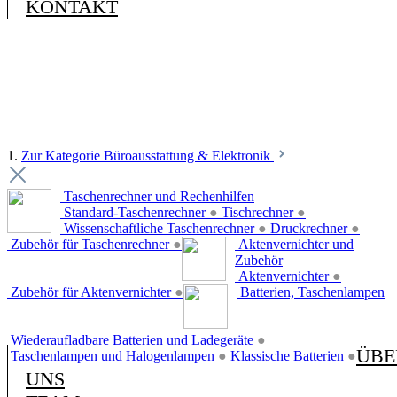
KONTAKT
1.
Zur Kategorie Büroausstattung & Elektronik
Taschenrechner und Rechenhilfen
Standard-Taschenrechner
●
Tischrechner
●
Wissenschaftliche Taschenrechner
●
Druckrechner
●
Zubehör für Taschenrechner
●
Aktenvernichter und
Zubehör
Aktenvernichter
●
Zubehör für Aktenvernichter
●
Batterien, Taschenlampen
Wiederaufladbare Batterien und Ladegeräte
●
ÜBE
Taschenlampen und Halogenlampen
●
Klassische Batterien
●
UNS