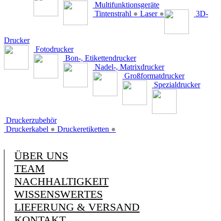
Multifunktionsgeräte
Tintenstrahl
●
Laser
●
3D-
Drucker
Fotodrucker
Bon-, Etikettendrucker
Nadel-, Matrixdrucker
Großformatdrucker
Spezialdrucker
Druckerzubehör
Druckerkabel
●
Druckeretiketten
●
ÜBER UNS
TEAM
NACHHALTIGKEIT
WISSENSWERTES
LIEFERUNG & VERSAND
KONTAKT