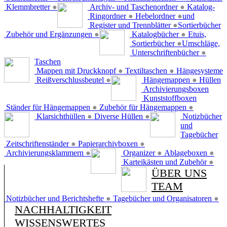
Klemmbretter
●
Archiv- und Taschenordner
●
Katalog-
Ringordner
●
Hebelordner
●
und
Register und Trennblätter
●
Sortierbücher
Zubehör und Ergänzungen
●
Katalogbücher
●
Etuis,
Sortierbücher
●
Umschläge,
Unterschriftenbücher
●
Taschen
Mappen mit Druckknopf
●
Textiltaschen
●
Hängesysteme
Reißverschlussbeutel
●
Hängemappen
●
Hüllen
Archivierungsboxen
Kunststoffboxen
Ständer für Hängemappen
●
Zubehör für Hängemappen
●
Klarsichthüllen
●
Diverse Hüllen
●
Notizbücher
und
Tagebücher
Zeitschriftenständer
●
Papierarchivboxen
●
Archivierungsklammern
●
Organizer
●
Ablageboxen
●
Karteikästen und Zubehör
●
ÜBER UNS
TEAM
Notizbücher und Berichtshefte
●
Tagebücher und Organisatoren
●
NACHHALTIGKEIT
WISSENSWERTES