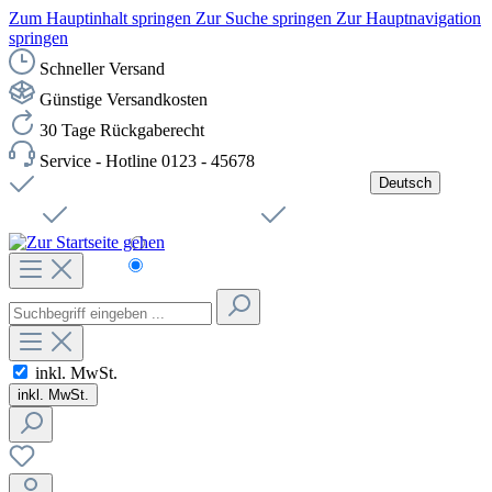
Zum Hauptinhalt springen
Zur Suche springen
Zur Hauptnavigation
springen
Schneller Versand
Günstige Versandkosten
30 Tage Rückgaberecht
Service - Hotline 0123 - 45678
Deutsch
Versandkostenfreie Lieferung ab 49,00€ Netto
Jobs
Sichere SSL-Verbindung
Schnelle Lieferung
Čeština
Helpdesk
Nachhaltigkeit
Deutsch
inkl. MwSt.
inkl. MwSt.