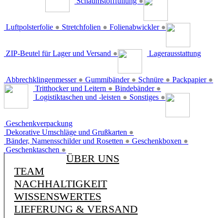
Schaumstofffüllung
●
Luftpolsterfolie
●
Stretchfolien
●
Folienabwickler
●
ZIP-Beutel für Lager und Versand
●
Lagerausstattung
Abbrechklingenmesser
●
Gummibänder
●
Schnüre
●
Packpapier
●
Tritthocker und Leitern
●
Bindebänder
●
Logistiktaschen und -leisten
●
Sonstiges
●
Geschenkverpackung
Dekorative Umschläge und Grußkarten
●
Bänder, Namensschilder und Rosetten
●
Geschenkboxen
●
Geschenktaschen
●
ÜBER UNS
TEAM
NACHHALTIGKEIT
WISSENSWERTES
LIEFERUNG & VERSAND