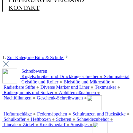
KONTAKT
1.
Zur Kategorie Büro & Schule
Schreibwaren
Kugelschreiber und Druckkugelschreiber
●
Schulmaterial
Gelstifte und Roller
●
Bleistifte und Mikrostifte
●
Radierbare Stifte
●
Diverse Marker und Liner
●
Textmarker
●
Radiergummis und Spitzer
●
Abhilfemaßnahmen
●
Nachfüllungen
●
Geschenk-Schreibwaren
●
Heftumschläge
●
Federmäppchen
●
Schulranzen und Rucksäcke
●
Schulkoffer
●
Heftboxen
●
Scheren
●
Schneidezubehör
●
Lineale
●
Zirkel
●
Kreativbedarf
●
Sonstiges
●