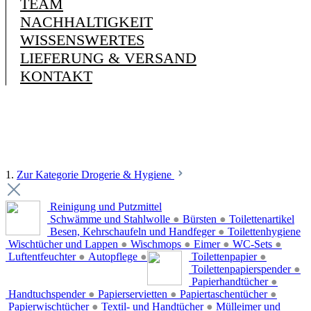
TEAM
NACHHALTIGKEIT
WISSENSWERTES
LIEFERUNG & VERSAND
KONTAKT
1.
Zur Kategorie Drogerie & Hygiene
Reinigung und Putzmittel
Schwämme und Stahlwolle
●
Bürsten
●
Toilettenartikel
Besen, Kehrschaufeln und Handfeger
●
Toilettenhygiene
Wischtücher und Lappen
●
Wischmops
●
Eimer
●
WC-Sets
●
Luftentfeuchter
●
Autopflege
●
Toilettenpapier
●
Toilettenpapierspender
●
Papierhandtücher
●
Handtuchspender
●
Papierservietten
●
Papiertaschentücher
●
Papierwischtücher
●
Textil- und Handtücher
●
Mülleimer und