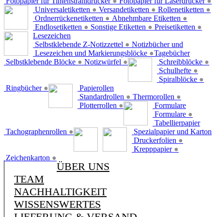
Fotopapier für Tintenstrahldrucker
●
Fotopapier für Laserdrucker
●
Universaletiketten
●
Versandetiketten
●
Rollenetiketten
●
Ordnerrückenetiketten
●
Abnehmbare Etiketten
●
Endlosetiketten
●
Sonstige Etiketten
●
Preisetiketten
●
Lesezeichen
Selbstklebende Z-Notizzettel
●
Notizbücher und
Lesezeichen und Markierungsblöcke
●
Tagebücher
Selbstklebende Blöcke
●
Notizwürfel
●
Schreibblöcke
●
Schulhefte
●
Spiralblöcke
●
Ringbücher
●
Papierollen
Standardrollen
●
Thermorollen
●
Plotterrollen
●
Formulare
Formulare
●
Tabellierpapier
Tachographenrollen
●
Spezialpapier und Karton
Druckerfolien
●
Krepppapier
●
Zeichenkarton
●
ÜBER UNS
TEAM
NACHHALTIGKEIT
WISSENSWERTES
LIEFERUNG & VERSAND