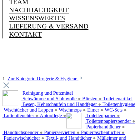
TEAM
NACHHALTIGKEIT
WISSENSWERTES
LIEFERUNG & VERSAND
KONTAKT
1.
Zur Kategorie Drogerie & Hygiene
Reinigung und Putzmittel
Schwämme und Stahlwolle
●
Bürsten
●
Toilettenartikel
Besen, Kehrschaufeln und Handfeger
●
Toilettenhygiene
Wischtücher und Lappen
●
Wischmops
●
Eimer
●
WC-Sets
●
Luftentfeuchter
●
Autopflege
●
Toilettenpapier
●
Toilettenpapierspender
●
Papierhandtücher
●
Handtuchspender
●
Papierservietten
●
Papiertaschentücher
●
Papierwischtücher
●
Textil- und Handtücher
●
Mülleimer und