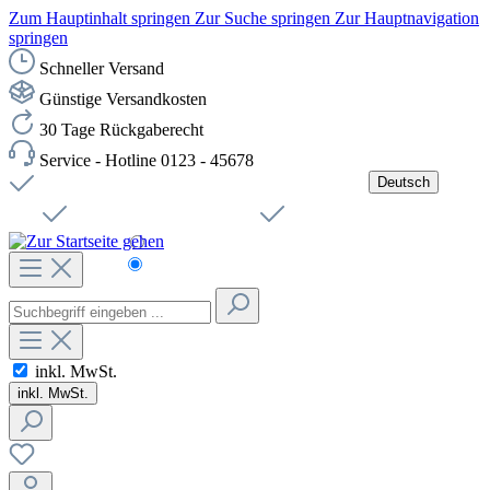
Zum Hauptinhalt springen
Zur Suche springen
Zur Hauptnavigation
springen
Schneller Versand
Günstige Versandkosten
30 Tage Rückgaberecht
Service - Hotline 0123 - 45678
Deutsch
Versandkostenfreie Lieferung ab 49,00€ Netto
Jobs
Sichere SSL-Verbindung
Schnelle Lieferung
Čeština
Helpdesk
Nachhaltigkeit
Deutsch
inkl. MwSt.
inkl. MwSt.