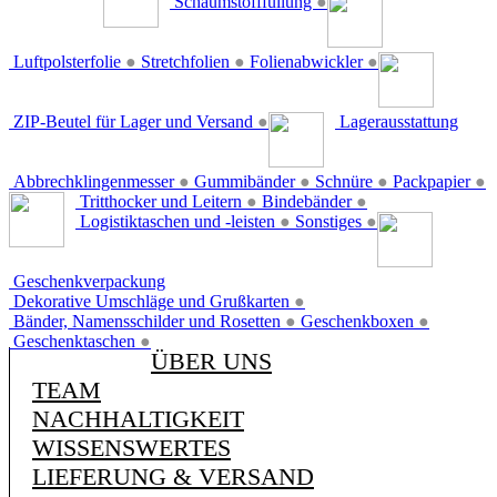
Schaumstofffüllung
●
Luftpolsterfolie
●
Stretchfolien
●
Folienabwickler
●
ZIP-Beutel für Lager und Versand
●
Lagerausstattung
Abbrechklingenmesser
●
Gummibänder
●
Schnüre
●
Packpapier
●
Tritthocker und Leitern
●
Bindebänder
●
Logistiktaschen und -leisten
●
Sonstiges
●
Geschenkverpackung
Dekorative Umschläge und Grußkarten
●
Bänder, Namensschilder und Rosetten
●
Geschenkboxen
●
Geschenktaschen
●
ÜBER UNS
TEAM
NACHHALTIGKEIT
WISSENSWERTES
LIEFERUNG & VERSAND