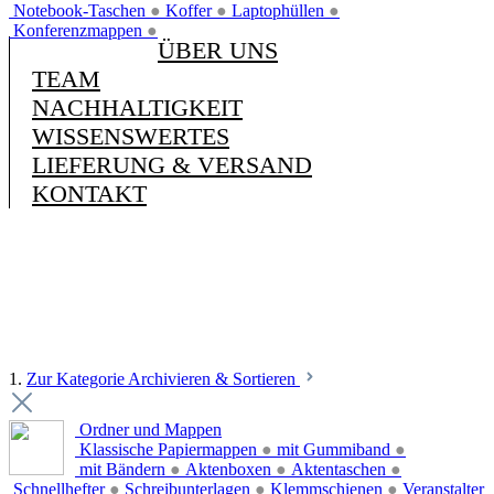
Notebook-Taschen
●
Koffer
●
Laptophüllen
●
Konferenzmappen
●
ÜBER UNS
TEAM
NACHHALTIGKEIT
WISSENSWERTES
LIEFERUNG & VERSAND
KONTAKT
1.
Zur Kategorie Archivieren & Sortieren
Ordner und Mappen
Klassische Papiermappen
●
mit Gummiband
●
mit Bändern
●
Aktenboxen
●
Aktentaschen
●
Schnellhefter
●
Schreibunterlagen
●
Klemmschienen
●
Veranstalter