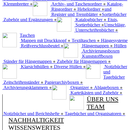
Klemmbretter
●
Archiv- und Taschenordner
●
Katalog-
Ringordner
●
Hebelordner
●
und
Register und Trennblätter
●
Sortierbücher
Zubehör und Ergänzungen
●
Katalogbücher
●
Etuis,
Sortierbücher
●
Umschläge,
Unterschriftenbücher
●
Taschen
Mappen mit Druckknopf
●
Textiltaschen
●
Hängesysteme
Reißverschlussbeutel
●
Hängemappen
●
Hüllen
Archivierungsboxen
Kunststoffboxen
Ständer für Hängemappen
●
Zubehör für Hängemappen
●
Klarsichthüllen
●
Diverse Hüllen
●
Notizbücher
und
Tagebücher
Zeitschriftenständer
●
Papierarchivboxen
●
Archivierungsklammern
●
Organizer
●
Ablageboxen
●
Karteikästen und Zubehör
●
ÜBER UNS
TEAM
Notizbücher und Berichtshefte
●
Tagebücher und Organisatoren
●
NACHHALTIGKEIT
WISSENSWERTES