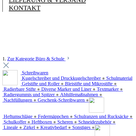
KONTAKT
1.
Zur Kategorie Büro & Schule
Schreibwaren
Kugelschreiber und Druckkugelschreiber
●
Schulmaterial
Gelstifte und Roller
●
Bleistifte und Mikrostifte
●
Radierbare Stifte
●
Diverse Marker und Liner
●
Textmarker
●
Radiergummis und Spitzer
●
Abhilfemaßnahmen
●
Nachfüllungen
●
Geschenk-Schreibwaren
●
Heftumschläge
●
Federmäppchen
●
Schulranzen und Rucksäcke
●
Schulkoffer
●
Heftboxen
●
Scheren
●
Schneidezubehör
●
Lineale
●
Zirkel
●
Kreativbedarf
●
Sonstiges
●