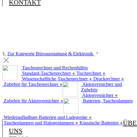
KONTAKT
1.
Zur Kategorie Büroausstattung & Elektronik
Taschenrechner und Rechenhilfen
Standard-Taschenrechner
●
Tischrechner
●
Wissenschaftliche Taschenrechner
●
Druckrechner
●
Zubehör für Taschenrechner
●
Aktenvernichter und
Zubehör
Aktenvernichter
●
Zubehör für Aktenvernichter
●
Batterien, Taschenlampen
Wiederaufladbare Batterien und Ladegeräte
●
ÜBE
Taschenlampen und Halogenlampen
●
Klassische Batterien
●
UNS