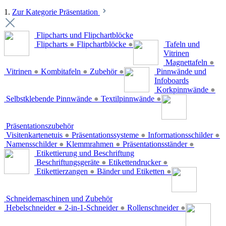
1.
Zur Kategorie Präsentation
Flipcharts und Flipchartblöcke
Flipcharts
●
Flipchartblöcke
●
Tafeln und
Vitrinen
Magnettafeln
●
Vitrinen
●
Kombitafeln
●
Zubehör
●
Pinnwände und
Infoboards
Korkpinnwände
●
Selbstklebende Pinnwände
●
Textilpinnwände
●
Präsentationszubehör
Visitenkartenetuis
●
Präsentationssysteme
●
Informationsschilder
●
Namensschilder
●
Klemmrahmen
●
Präsentationsständer
●
Etikettierung und Beschriftung
Beschriftungsgeräte
●
Etikettendrucker
●
Etikettierzangen
●
Bänder und Etiketten
●
Schneidemaschinen und Zubehör
Hebelschneider
●
2-in-1-Schneider
●
Rollenschneider
●