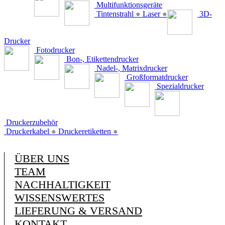
Multifunktionsgeräte
Tintenstrahl
●
Laser
●
3D-
Drucker
Fotodrucker
Bon-, Etikettendrucker
Nadel-, Matrixdrucker
Großformatdrucker
Spezialdrucker
Druckerzubehör
Druckerkabel
●
Druckeretiketten
●
ÜBER UNS
TEAM
NACHHALTIGKEIT
WISSENSWERTES
LIEFERUNG & VERSAND
KONTAKT