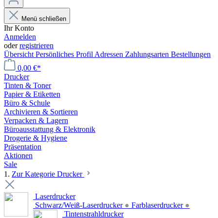
Menü schließen
Ihr Konto
Anmelden
oder
registrieren
Übersicht
Persönliches Profil
Adressen
Zahlungsarten
Bestellungen
0,00 €*
Drucker
Tinten & Toner
Papier & Etiketten
Büro & Schule
Archivieren & Sortieren
Verpacken & Lagern
Büroausstattung & Elektronik
Drogerie & Hygiene
Präsentation
Aktionen
Sale
1.
Zur Kategorie Drucker
Laserdrucker
Schwarz/Weiß-Laserdrucker
●
Farblaserdrucker
●
Tintenstrahldrucker