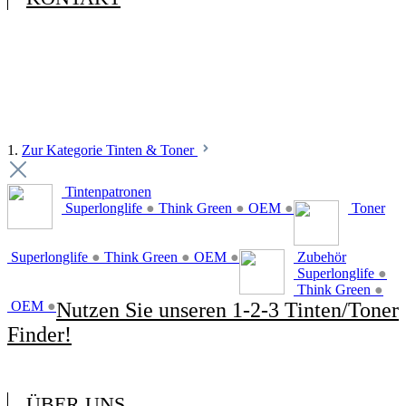
1.
Zur Kategorie Tinten & Toner
Tintenpatronen
Superlonglife
●
Think Green
●
OEM
●
Toner
Superlonglife
●
Think Green
●
OEM
●
Zubehör
Superlonglife
●
Think Green
●
OEM
●
Nutzen Sie unseren 1-2-3 Tinten/Toner
Finder!
ÜBER UNS