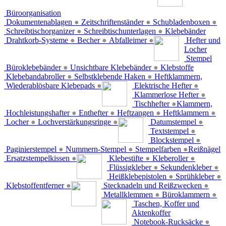
Büroorganisation
Dokumentenablagen
●
Zeitschriftenständer
●
Schubladenboxen
●
Schreibtischorganizer
●
Schreibtischunterlagen
●
Klebebänder
Drahtkorb-Systeme
●
Becher
●
Abfalleimer
●
Hefter und
Locher
Stempel
Büroklebebänder
●
Unsichtbare Klebebänder
●
Klebstoffe
Klebebandabroller
●
Selbstklebende Haken
●
Heftklammern,
Wiederablösbare Klebepads
●
Elektrische Hefter
●
Klammerlose Hefter
●
Tischhefter
●
Klammern,
Hochleistungshafter
●
Enthefter
●
Heftzangen
●
Heftklammern
●
Locher
●
Lochverstärkungsringe
●
Datumstempel
●
Textstempel
●
Blockstempel
●
Paginierstempel
●
Nummern-Stempel
●
Stempelfarben
●
Reißnägel
Ersatzstempelkissen
●
Klebestifte
●
Kleberoller
●
Flüssigkleber
●
Sekundenkleber
●
Heißklebepistolen
●
Sprühkleber
●
Klebstoffentferner
●
Stecknadeln und Reißzwecken
●
Metallklemmen
●
Büroklammern
●
Taschen, Koffer und
Aktenkoffer
Notebook-Rucksäcke
●