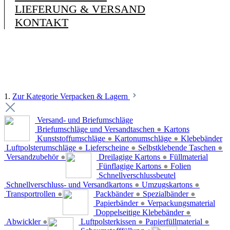
LIEFERUNG & VERSAND
KONTAKT
1.
Zur Kategorie Verpacken & Lagern
Versand- und Briefumschläge
Briefumschläge und Versandtaschen
●
Kartons
Kunststoffumschläge
●
Kartonumschläge
●
Klebebänder
Luftpolsterumschläge
●
Lieferscheine
●
Selbstklebende Taschen
●
Versandzubehör
●
Dreilagige Kartons
●
Füllmaterial
Fünflagige Kartons
●
Folien
Schnellverschlussbeutel
Schnellverschluss- und Versandkartons
●
Umzugskartons
●
Transportrollen
●
Packbänder
●
Spezialbänder
●
Papierbänder
●
Verpackungsmaterial
Doppelseitige Klebebänder
●
Abwickler
●
Luftpolsterkissen
●
Papierfüllmaterial
●