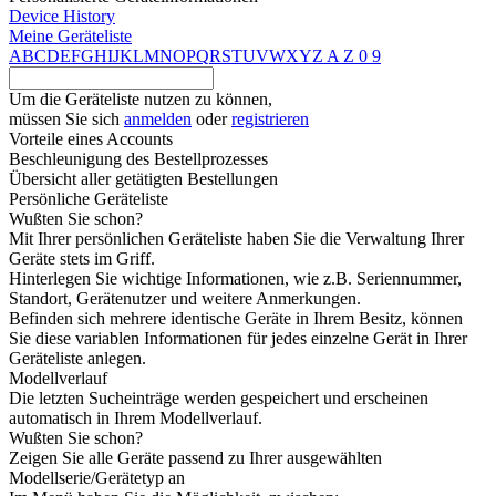
Device History
Meine Geräteliste
A
B
C
D
E
F
G
H
I
J
K
L
M
N
O
P
Q
R
S
T
U
V
W
X
Y
Z
A
Z
0
9
Um die Geräteliste nutzen zu können,
müssen Sie sich
anmelden
oder
registrieren
Vorteile eines Accounts
Beschleunigung des Bestellprozesses
Übersicht aller getätigten Bestellungen
Persönliche Geräteliste
Wußten Sie schon?
Mit Ihrer persönlichen Geräteliste haben Sie die Verwaltung Ihrer
Geräte stets im Griff.
Hinterlegen Sie wichtige Informationen, wie z.B. Seriennummer,
Standort, Gerätenutzer und weitere Anmerkungen.
Befinden sich mehrere identische Geräte in Ihrem Besitz, können
Sie diese variablen Informationen für jedes einzelne Gerät in Ihrer
Geräteliste anlegen.
Modellverlauf
Die letzten Sucheinträge werden gespeichert und erscheinen
automatisch in Ihrem Modellverlauf.
Wußten Sie schon?
Zeigen Sie alle Geräte passend zu Ihrer ausgewählten
Modellserie/Gerätetyp an