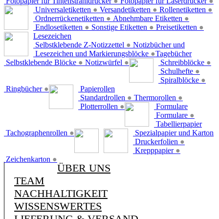
Fotopapier für Tintenstrahldrucker
●
Fotopapier für Laserdrucker
●
Universaletiketten
●
Versandetiketten
●
Rollenetiketten
●
Ordnerrückenetiketten
●
Abnehmbare Etiketten
●
Endlosetiketten
●
Sonstige Etiketten
●
Preisetiketten
●
Lesezeichen
Selbstklebende Z-Notizzettel
●
Notizbücher und
Lesezeichen und Markierungsblöcke
●
Tagebücher
Selbstklebende Blöcke
●
Notizwürfel
●
Schreibblöcke
●
Schulhefte
●
Spiralblöcke
●
Ringbücher
●
Papierollen
Standardrollen
●
Thermorollen
●
Plotterrollen
●
Formulare
Formulare
●
Tabellierpapier
Tachographenrollen
●
Spezialpapier und Karton
Druckerfolien
●
Krepppapier
●
Zeichenkarton
●
ÜBER UNS
TEAM
NACHHALTIGKEIT
WISSENSWERTES
LIEFERUNG & VERSAND