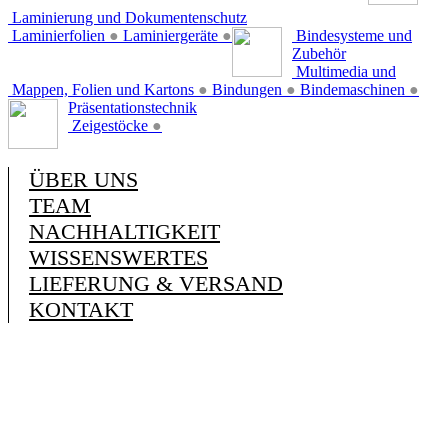
Laminierung und Dokumentenschutz
Laminierfolien
●
Laminiergeräte
●
Bindesysteme und
Zubehör
Multimedia und
Mappen, Folien und Kartons
●
Bindungen
●
Bindemaschinen
●
Präsentationstechnik
Zeigestöcke
●
ÜBER UNS
TEAM
NACHHALTIGKEIT
WISSENSWERTES
LIEFERUNG & VERSAND
KONTAKT