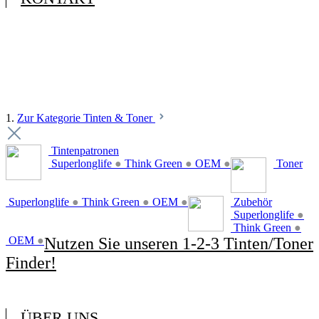
1.
Zur Kategorie Tinten & Toner
Tintenpatronen
Superlonglife
●
Think Green
●
OEM
●
Toner
Superlonglife
●
Think Green
●
OEM
●
Zubehör
Superlonglife
●
Think Green
●
OEM
●
Nutzen Sie unseren 1-2-3 Tinten/Toner
Finder!
ÜBER UNS