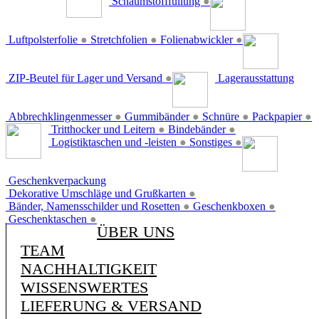
Schaumstofffüllung
●
Luftpolsterfolie
●
Stretchfolien
●
Folienabwickler
●
ZIP-Beutel für Lager und Versand
●
Lagerausstattung
Abbrechklingenmesser
●
Gummibänder
●
Schnüre
●
Packpapier
●
Tritthocker und Leitern
●
Bindebänder
●
Logistiktaschen und -leisten
●
Sonstiges
●
Geschenkverpackung
Dekorative Umschläge und Grußkarten
●
Bänder, Namensschilder und Rosetten
●
Geschenkboxen
●
Geschenktaschen
●
ÜBER UNS
TEAM
NACHHALTIGKEIT
WISSENSWERTES
LIEFERUNG & VERSAND