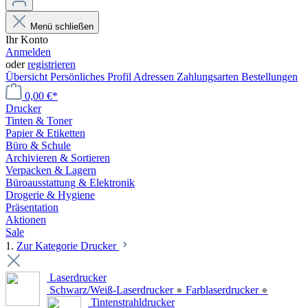
Menü schließen
Ihr Konto
Anmelden
oder
registrieren
Übersicht
Persönliches Profil
Adressen
Zahlungsarten
Bestellungen
0,00 €*
Drucker
Tinten & Toner
Papier & Etiketten
Büro & Schule
Archivieren & Sortieren
Verpacken & Lagern
Büroausstattung & Elektronik
Drogerie & Hygiene
Präsentation
Aktionen
Sale
1.
Zur Kategorie Drucker
Laserdrucker
Schwarz/Weiß-Laserdrucker
●
Farblaserdrucker
●
Tintenstrahldrucker