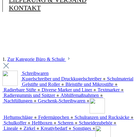
KONTAKT
1.
Zur Kategorie Büro & Schule
Schreibwaren
Kugelschreiber und Druckkugelschreiber
●
Schulmaterial
Gelstifte und Roller
●
Bleistifte und Mikrostifte
●
Radierbare Stifte
●
Diverse Marker und Liner
●
Textmarker
●
Radiergummis und Spitzer
●
Abhilfemaßnahmen
●
Nachfüllungen
●
Geschenk-Schreibwaren
●
Heftumschläge
●
Federmäppchen
●
Schulranzen und Rucksäcke
●
Schulkoffer
●
Heftboxen
●
Scheren
●
Schneidezubehör
●
Lineale
●
Zirkel
●
Kreativbedarf
●
Sonstiges
●