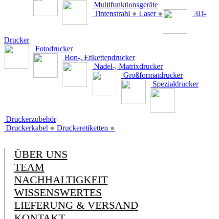
Multifunktionsgeräte
Tintenstrahl
●
Laser
●
3D-
Drucker
Fotodrucker
Bon-, Etikettendrucker
Nadel-, Matrixdrucker
Großformatdrucker
Spezialdrucker
Druckerzubehör
Druckerkabel
●
Druckeretiketten
●
ÜBER UNS
TEAM
NACHHALTIGKEIT
WISSENSWERTES
LIEFERUNG & VERSAND
KONTAKT