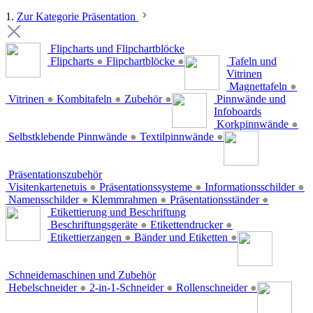
1.
Zur Kategorie Präsentation
Flipcharts und Flipchartblöcke
Flipcharts
●
Flipchartblöcke
●
Tafeln und
Vitrinen
Magnettafeln
●
Vitrinen
●
Kombitafeln
●
Zubehör
●
Pinnwände und
Infoboards
Korkpinnwände
●
Selbstklebende Pinnwände
●
Textilpinnwände
●
Präsentationszubehör
Visitenkartenetuis
●
Präsentationssysteme
●
Informationsschilder
●
Namensschilder
●
Klemmrahmen
●
Präsentationsständer
●
Etikettierung und Beschriftung
Beschriftungsgeräte
●
Etikettendrucker
●
Etikettierzangen
●
Bänder und Etiketten
●
Schneidemaschinen und Zubehör
Hebelschneider
●
2-in-1-Schneider
●
Rollenschneider
●