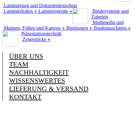
Laminierung und Dokumentenschutz
Laminierfolien
●
Laminiergeräte
●
Bindesysteme und
Zubehör
Multimedia und
Mappen, Folien und Kartons
●
Bindungen
●
Bindemaschinen
●
Präsentationstechnik
Zeigestöcke
●
ÜBER UNS
TEAM
NACHHALTIGKEIT
WISSENSWERTES
LIEFERUNG & VERSAND
KONTAKT