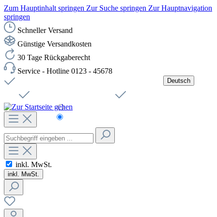
Zum Hauptinhalt springen
Zur Suche springen
Zur Hauptnavigation
springen
Schneller Versand
Günstige Versandkosten
30 Tage Rückgaberecht
Service - Hotline 0123 - 45678
Deutsch
Versandkostenfreie Lieferung ab 49,00€ Netto
Jobs
Sichere SSL-Verbindung
Schnelle Lieferung
Čeština
Helpdesk
Nachhaltigkeit
Deutsch
inkl. MwSt.
inkl. MwSt.