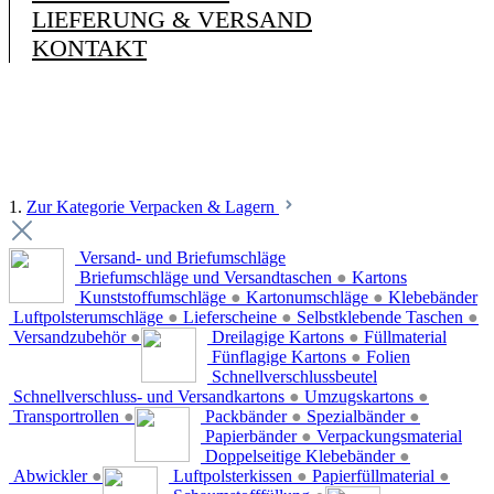
LIEFERUNG & VERSAND
KONTAKT
1.
Zur Kategorie Verpacken & Lagern
Versand- und Briefumschläge
Briefumschläge und Versandtaschen
●
Kartons
Kunststoffumschläge
●
Kartonumschläge
●
Klebebänder
Luftpolsterumschläge
●
Lieferscheine
●
Selbstklebende Taschen
●
Versandzubehör
●
Dreilagige Kartons
●
Füllmaterial
Fünflagige Kartons
●
Folien
Schnellverschlussbeutel
Schnellverschluss- und Versandkartons
●
Umzugskartons
●
Transportrollen
●
Packbänder
●
Spezialbänder
●
Papierbänder
●
Verpackungsmaterial
Doppelseitige Klebebänder
●
Abwickler
●
Luftpolsterkissen
●
Papierfüllmaterial
●