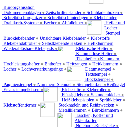
Büroorganisation
Dokumentenablagen
●
Zeitschriftenständer
●
Schubladenboxen
●
Schreibtischorganizer
●
Schreibtischunterlagen
●
Klebebänder
Drahtkorb-Systeme
●
Becher
●
Abfalleimer
●
Hefter und
Locher
Stempel
Büroklebebänder
●
Unsichtbare Klebebänder
●
Klebstoffe
Klebebandabroller
●
Selbstklebende Haken
●
Heftklammern,
Wiederablösbare Klebepads
●
Elektrische Hefter
●
Klammerlose Hefter
●
Tischhefter
●
Klammern,
Hochleistungshafter
●
Enthefter
●
Heftzangen
●
Heftklammern
●
Locher
●
Lochverstärkungsringe
●
Datumstempel
●
Textstempel
●
Blockstempel
●
Paginierstempel
●
Nummern-Stempel
●
Stempelfarben
●
Reißnägel
Ersatzstempelkissen
●
Klebestifte
●
Kleberoller
●
Flüssigkleber
●
Sekundenkleber
●
Heißklebepistolen
●
Sprühkleber
●
Klebstoffentferner
●
Stecknadeln und Reißzwecken
●
Metallklemmen
●
Büroklammern
●
Taschen, Koffer und
Aktenkoffer
Notebook-Rucksäcke
●