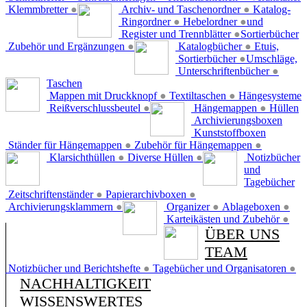
Klemmbretter
●
Archiv- und Taschenordner
●
Katalog-
Ringordner
●
Hebelordner
●
und
Register und Trennblätter
●
Sortierbücher
Zubehör und Ergänzungen
●
Katalogbücher
●
Etuis,
Sortierbücher
●
Umschläge,
Unterschriftenbücher
●
Taschen
Mappen mit Druckknopf
●
Textiltaschen
●
Hängesysteme
Reißverschlussbeutel
●
Hängemappen
●
Hüllen
Archivierungsboxen
Kunststoffboxen
Ständer für Hängemappen
●
Zubehör für Hängemappen
●
Klarsichthüllen
●
Diverse Hüllen
●
Notizbücher
und
Tagebücher
Zeitschriftenständer
●
Papierarchivboxen
●
Archivierungsklammern
●
Organizer
●
Ablageboxen
●
Karteikästen und Zubehör
●
ÜBER UNS
TEAM
Notizbücher und Berichtshefte
●
Tagebücher und Organisatoren
●
NACHHALTIGKEIT
WISSENSWERTES