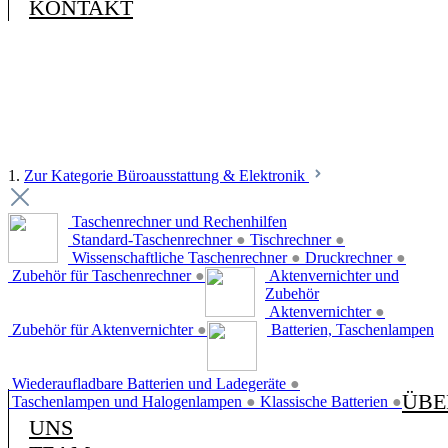
KONTAKT
1.
Zur Kategorie Büroausstattung & Elektronik
Taschenrechner und Rechenhilfen
Standard-Taschenrechner
●
Tischrechner
●
Wissenschaftliche Taschenrechner
●
Druckrechner
●
Zubehör für Taschenrechner
●
Aktenvernichter und
Zubehör
Aktenvernichter
●
Zubehör für Aktenvernichter
●
Batterien, Taschenlampen
Wiederaufladbare Batterien und Ladegeräte
●
ÜBE
Taschenlampen und Halogenlampen
●
Klassische Batterien
●
UNS