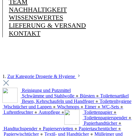
TEAM
NACHHALTIGKEIT
WISSENSWERTES
LIEFERUNG & VERSAND
KONTAKT
1.
Zur Kategorie Drogerie & Hygiene
Reinigung und Putzmittel
Schwämme und Stahlwolle
●
Bürsten
●
Toilettenartikel
Besen, Kehrschaufeln und Handfeger
●
Toilettenhygiene
Wischtücher und Lappen
●
Wischmops
●
Eimer
●
WC-Sets
●
Luftentfeuchter
●
Autopflege
●
Toilettenpapier
●
Toilettenpapierspender
●
Papierhandtücher
●
Handtuchspender
●
Papierservietten
●
Papiertaschentücher
●
Papierwischtücher
●
Textil- und Handtücher
●
Mülleimer und