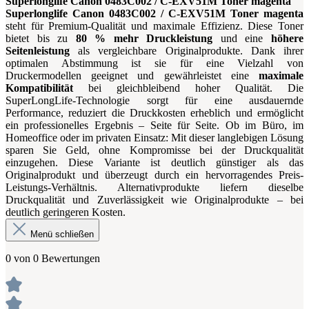
Superlonglife Canon 0483C002 / C-EXV51M Toner magenta
Superlonglife Canon 0483C002 / C-EXV51M Toner magenta
steht für Premium-Qualität und maximale Effizienz. Diese Toner
bietet bis zu
80 % mehr Druckleistung
und eine
höhere
Seitenleistung
als vergleichbare Originalprodukte. Dank ihrer
optimalen Abstimmung ist sie für eine Vielzahl von
Druckermodellen geeignet und gewährleistet eine
maximale
Kompatibilität
bei gleichbleibend hoher Qualität. Die
SuperLongLife-Technologie sorgt für eine ausdauernde
Performance, reduziert die Druckkosten erheblich und ermöglicht
ein professionelles Ergebnis – Seite für Seite. Ob im Büro, im
Homeoffice oder im privaten Einsatz: Mit dieser langlebigen Lösung
sparen Sie Geld, ohne Kompromisse bei der Druckqualität
einzugehen. Diese Variante ist deutlich günstiger als das
Originalprodukt und überzeugt durch ein hervorragendes Preis-
Leistungs-Verhältnis. Alternativprodukte liefern dieselbe
Druckqualität und Zuverlässigkeit wie Originalprodukte – bei
deutlich geringeren Kosten.
Menü schließen
0 von 0 Bewertungen