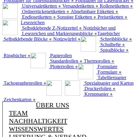
Fotopapier für Tintenstrahldrucker
●
Fotopapier für Laserdrucker
●
Universaletiketten
●
Versandetiketten
●
Rollenetiketten
●
Ordnerrückenetiketten
●
Abnehmbare Etiketten
●
Endlosetiketten
●
Sonstige Etiketten
●
Preisetiketten
●
Lesezeichen
Selbstklebende Z-Notizzettel
●
Notizbücher und
Lesezeichen und Markierungsblöcke
●
Tagebücher
Selbstklebende Blöcke
●
Notizwürfel
●
Schreibblöcke
●
Schulhefte
●
Spiralblöcke
●
Ringbücher
●
Papierollen
Standardrollen
●
Thermorollen
●
Plotterrollen
●
Formulare
Formulare
●
Tabellierpapier
Tachographenrollen
●
Spezialpapier und Karton
Druckerfolien
●
Krepppapier
●
Zeichenkarton
●
ÜBER UNS
TEAM
NACHHALTIGKEIT
WISSENSWERTES
LIEFERUNG & VERSAND