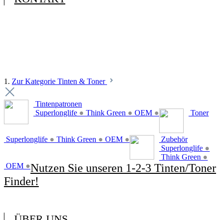
1.
Zur Kategorie Tinten & Toner
Tintenpatronen
Superlonglife
●
Think Green
●
OEM
●
Toner
Superlonglife
●
Think Green
●
OEM
●
Zubehör
Superlonglife
●
Think Green
●
OEM
●
Nutzen Sie unseren 1-2-3 Tinten/Toner
Finder!
ÜBER UNS