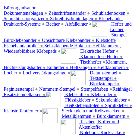
Büroorganisation
Dokumentenablagen
●
Zeitschriftenständer
●
Schubladenboxen
●
Schreibtischorganizer
●
Schreibtischunterlagen
●
Klebebänder
Drahtkorb-Systeme
●
Becher
●
Abfalleimer
●
Hefter und
Locher
Stempel
Büroklebebänder
●
Unsichtbare Klebebänder
●
Klebstoffe
Klebebandabroller
●
Selbstklebende Haken
●
Heftklammern,
Wiederablösbare Klebepads
●
Elektrische Hefter
●
Klammerlose Hefter
●
Tischhefter
●
Klammern,
Hochleistungshafter
●
Enthefter
●
Heftzangen
●
Heftklammern
●
Locher
●
Lochverstärkungsringe
●
Datumstempel
●
Textstempel
●
Blockstempel
●
Paginierstempel
●
Nummern-Stempel
●
Stempelfarben
●
Reißnägel
Ersatzstempelkissen
●
Klebestifte
●
Kleberoller
●
Flüssigkleber
●
Sekundenkleber
●
Heißklebepistolen
●
Sprühkleber
●
Klebstoffentferner
●
Stecknadeln und Reißzwecken
●
Metallklemmen
●
Büroklammern
●
Taschen, Koffer und
Aktenkoffer
Notebook-Rucksäcke
●