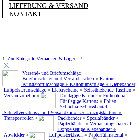
LIEFERUNG & VERSAND
KONTAKT
1.
Zur Kategorie Verpacken & Lagern
Versand- und Briefumschläge
Briefumschläge und Versandtaschen
●
Kartons
Kunststoffumschläge
●
Kartonumschläge
●
Klebebänder
Luftpolsterumschläge
●
Lieferscheine
●
Selbstklebende Taschen
●
Versandzubehör
●
Dreilagige Kartons
●
Füllmaterial
Fünflagige Kartons
●
Folien
Schnellverschlussbeutel
Schnellverschluss- und Versandkartons
●
Umzugskartons
●
Transportrollen
●
Packbänder
●
Spezialbänder
●
Papierbänder
●
Verpackungsmaterial
Doppelseitige Klebebänder
●
Abwickler
●
Luftpolsterkissen
●
Papierfüllmaterial
●