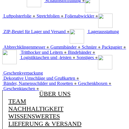
Schaumstofffüllung
●
Luftpolsterfolie
●
Stretchfolien
●
Folienabwickler
●
ZIP-Beutel für Lager und Versand
●
Lagerausstattung
Abbrechklingenmesser
●
Gummibänder
●
Schnüre
●
Packpapier
●
Tritthocker und Leitern
●
Bindebänder
●
Logistiktaschen und -leisten
●
Sonstiges
●
Geschenkverpackung
Dekorative Umschläge und Grußkarten
●
Bänder, Namensschilder und Rosetten
●
Geschenkboxen
●
Geschenktaschen
●
ÜBER UNS
TEAM
NACHHALTIGKEIT
WISSENSWERTES
LIEFERUNG & VERSAND