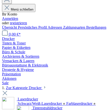
Menü schließen
Ihr Konto
Anmelden
oder
registrieren
Übersicht
Persönliches Profil
Adressen
Zahlungsarten
Bestellungen
0,00 €*
Drucker
Tinten & Toner
Papier & Etiketten
Büro & Schule
Archivieren & Sortieren
Verpacken & Lagern
Büroausstattung & Elektronik
Drogerie & Hygiene
Präsentation
Aktionen
Sale
1.
Zur Kategorie Drucker
Laserdrucker
Schwarz/Weiß-Laserdrucker
●
Farblaserdrucker
●
Tintenstrahldrucker