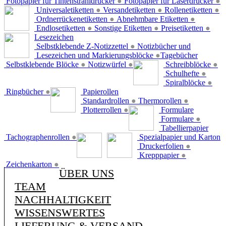
Fotopapier für Tintenstrahldrucker
●
Fotopapier für Laserdrucker
●
Universaletiketten
●
Versandetiketten
●
Rollenetiketten
●
Ordnerrückenetiketten
●
Abnehmbare Etiketten
●
Endlosetiketten
●
Sonstige Etiketten
●
Preisetiketten
●
Lesezeichen
Selbstklebende Z-Notizzettel
●
Notizbücher und
Lesezeichen und Markierungsblöcke
●
Tagebücher
Selbstklebende Blöcke
●
Notizwürfel
●
Schreibblöcke
●
Schulhefte
●
Spiralblöcke
●
Ringbücher
●
Papierollen
Standardrollen
●
Thermorollen
●
Plotterrollen
●
Formulare
Formulare
●
Tabellierpapier
Tachographenrollen
●
Spezialpapier und Karton
Druckerfolien
●
Krepppapier
●
Zeichenkarton
●
ÜBER UNS
TEAM
NACHHALTIGKEIT
WISSENSWERTES
LIEFERUNG & VERSAND