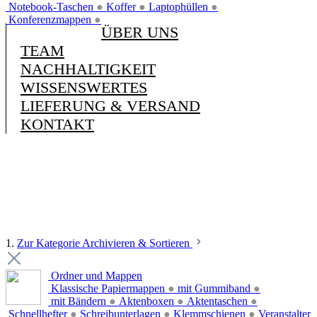
Notebook-Taschen
●
Koffer
●
Laptophüllen
●
Konferenzmappen
●
ÜBER UNS
TEAM
NACHHALTIGKEIT
WISSENSWERTES
LIEFERUNG & VERSAND
KONTAKT
1.
Zur Kategorie Archivieren & Sortieren
Ordner und Mappen
Klassische Papiermappen
●
mit Gummiband
●
mit Bändern
●
Aktenboxen
●
Aktentaschen
●
Schnellhefter
●
Schreibunterlagen
●
Klemmschienen
●
Veranstalter