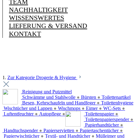
TEAM
NACHHALTIGKEIT
WISSENSWERTES
LIEFERUNG & VERSAND
KONTAKT
1.
Zur Kategorie Drogerie & Hygiene
Reinigung und Putzmittel
Schwämme und Stahlwolle
●
Bürsten
●
Toilettenartikel
Besen, Kehrschaufeln und Handfeger
●
Toilettenhygiene
Wischtücher und Lappen
●
Wischmops
●
Eimer
●
WC-Sets
●
Luftentfeuchter
●
Autopflege
●
Toilettenpapier
●
Toilettenpapierspender
●
Papierhandtücher
●
Handtuchspender
●
Papierservietten
●
Papiertaschentücher
●
Papierwischtücher
●
Textil- und Handtücher
●
Mülleimer und