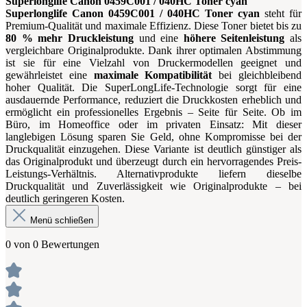
Superlonglife Canon 0459C001 / 040HC Toner cyan
Superlonglife Canon 0459C001 / 040HC Toner cyan
steht für
Premium-Qualität und maximale Effizienz. Diese Toner bietet bis zu
80 % mehr Druckleistung
und eine
höhere Seitenleistung
als
vergleichbare Originalprodukte. Dank ihrer optimalen Abstimmung
ist sie für eine Vielzahl von Druckermodellen geeignet und
gewährleistet eine
maximale Kompatibilität
bei gleichbleibend
hoher Qualität. Die SuperLongLife-Technologie sorgt für eine
ausdauernde Performance, reduziert die Druckkosten erheblich und
ermöglicht ein professionelles Ergebnis – Seite für Seite. Ob im
Büro, im Homeoffice oder im privaten Einsatz: Mit dieser
langlebigen Lösung sparen Sie Geld, ohne Kompromisse bei der
Druckqualität einzugehen. Diese Variante ist deutlich günstiger als
das Originalprodukt und überzeugt durch ein hervorragendes Preis-
Leistungs-Verhältnis. Alternativprodukte liefern dieselbe
Druckqualität und Zuverlässigkeit wie Originalprodukte – bei
deutlich geringeren Kosten.
Menü schließen
0 von 0 Bewertungen