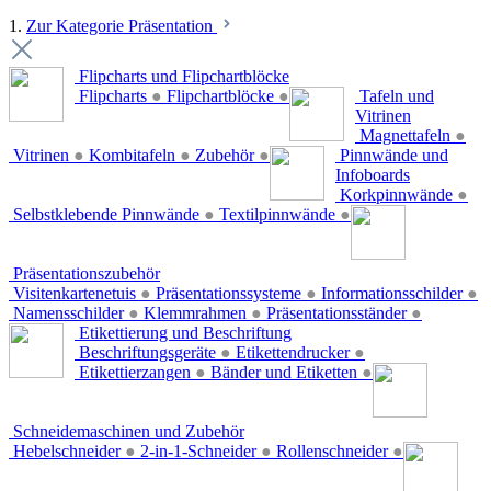
1.
Zur Kategorie Präsentation
Flipcharts und Flipchartblöcke
Flipcharts
●
Flipchartblöcke
●
Tafeln und
Vitrinen
Magnettafeln
●
Vitrinen
●
Kombitafeln
●
Zubehör
●
Pinnwände und
Infoboards
Korkpinnwände
●
Selbstklebende Pinnwände
●
Textilpinnwände
●
Präsentationszubehör
Visitenkartenetuis
●
Präsentationssysteme
●
Informationsschilder
●
Namensschilder
●
Klemmrahmen
●
Präsentationsständer
●
Etikettierung und Beschriftung
Beschriftungsgeräte
●
Etikettendrucker
●
Etikettierzangen
●
Bänder und Etiketten
●
Schneidemaschinen und Zubehör
Hebelschneider
●
2-in-1-Schneider
●
Rollenschneider
●