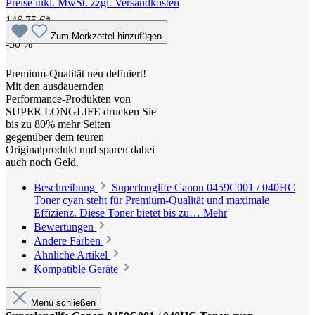
Preise inkl. MwSt. zzgl. Versandkosten
146,75 €*
Zum Merkzettel hinzufügen
-30
%
Premium-Qualität neu definiert!
Mit den ausdauernden
Performance-Produkten von
SUPER LONGLIFE drucken Sie
bis zu 80% mehr Seiten
gegenüber dem teuren
Originalprodukt und sparen dabei
auch noch Geld.
Beschreibung
Superlonglife Canon 0459C001 / 040HC
Toner cyan steht für Premium-Qualität und maximale
Effizienz. Diese Toner bietet bis zu…
Mehr
Bewertungen
Andere Farben
Ähnliche Artikel
Kompatible Geräte
Menü schließen