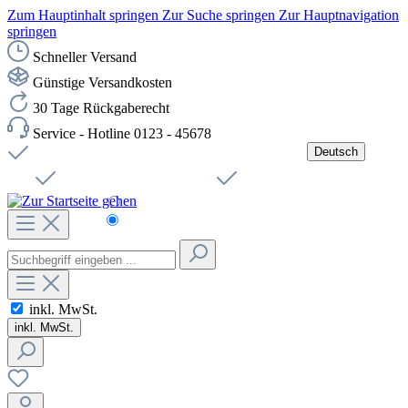
Zum Hauptinhalt springen
Zur Suche springen
Zur Hauptnavigation
springen
Schneller Versand
Günstige Versandkosten
30 Tage Rückgaberecht
Service - Hotline 0123 - 45678
Deutsch
Versandkostenfreie Lieferung ab 49,00€ Netto
Jobs
Sichere SSL-Verbindung
Schnelle Lieferung
Čeština
Helpdesk
Nachhaltigkeit
Deutsch
inkl. MwSt.
inkl. MwSt.