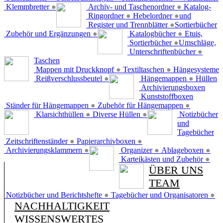
Klemmbretter
●
Archiv- und Taschenordner
●
Katalog-
Ringordner
●
Hebelordner
●
und
Register und Trennblätter
●
Sortierbücher
Zubehör und Ergänzungen
●
Katalogbücher
●
Etuis,
Sortierbücher
●
Umschläge,
Unterschriftenbücher
●
Taschen
Mappen mit Druckknopf
●
Textiltaschen
●
Hängesysteme
Reißverschlussbeutel
●
Hängemappen
●
Hüllen
Archivierungsboxen
Kunststoffboxen
Ständer für Hängemappen
●
Zubehör für Hängemappen
●
Klarsichthüllen
●
Diverse Hüllen
●
Notizbücher
und
Tagebücher
Zeitschriftenständer
●
Papierarchivboxen
●
Archivierungsklammern
●
Organizer
●
Ablageboxen
●
Karteikästen und Zubehör
●
ÜBER UNS
TEAM
Notizbücher und Berichtshefte
●
Tagebücher und Organisatoren
●
NACHHALTIGKEIT
WISSENSWERTES