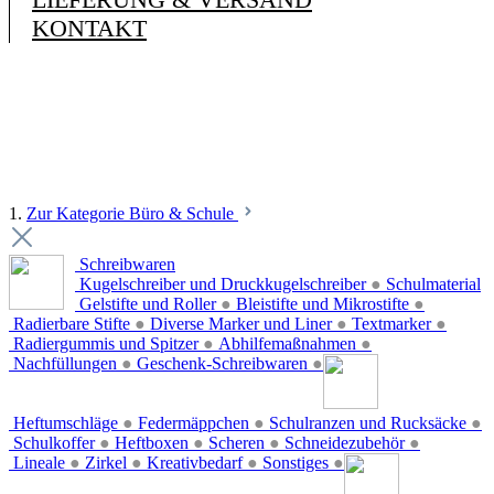
KONTAKT
1.
Zur Kategorie Büro & Schule
Schreibwaren
Kugelschreiber und Druckkugelschreiber
●
Schulmaterial
Gelstifte und Roller
●
Bleistifte und Mikrostifte
●
Radierbare Stifte
●
Diverse Marker und Liner
●
Textmarker
●
Radiergummis und Spitzer
●
Abhilfemaßnahmen
●
Nachfüllungen
●
Geschenk-Schreibwaren
●
Heftumschläge
●
Federmäppchen
●
Schulranzen und Rucksäcke
●
Schulkoffer
●
Heftboxen
●
Scheren
●
Schneidezubehör
●
Lineale
●
Zirkel
●
Kreativbedarf
●
Sonstiges
●