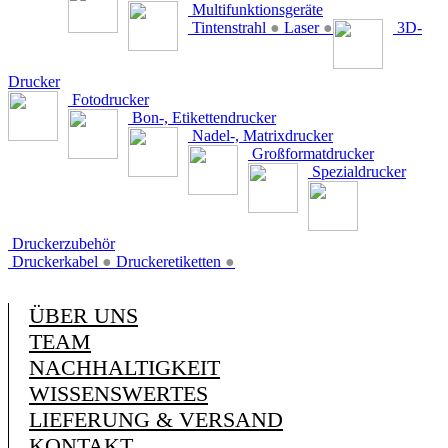
Multifunktionsgeräte
Tintenstrahl
●
Laser
●
3D-
Drucker
Fotodrucker
Bon-, Etikettendrucker
Nadel-, Matrixdrucker
Großformatdrucker
Spezialdrucker
Druckerzubehör
Druckerkabel
●
Druckeretiketten
●
ÜBER UNS
TEAM
NACHHALTIGKEIT
WISSENSWERTES
LIEFERUNG & VERSAND
KONTAKT