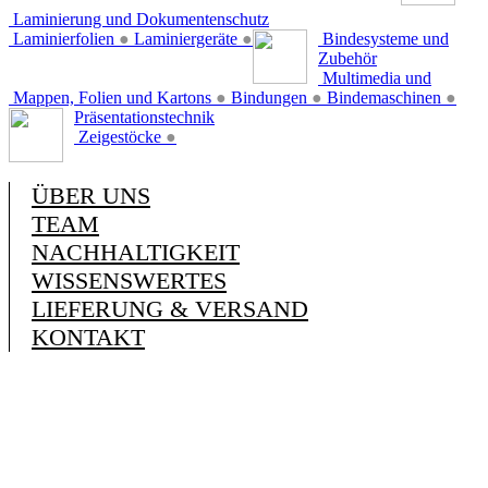
Laminierung und Dokumentenschutz
Laminierfolien
●
Laminiergeräte
●
Bindesysteme und
Zubehör
Multimedia und
Mappen, Folien und Kartons
●
Bindungen
●
Bindemaschinen
●
Präsentationstechnik
Zeigestöcke
●
ÜBER UNS
TEAM
NACHHALTIGKEIT
WISSENSWERTES
LIEFERUNG & VERSAND
KONTAKT