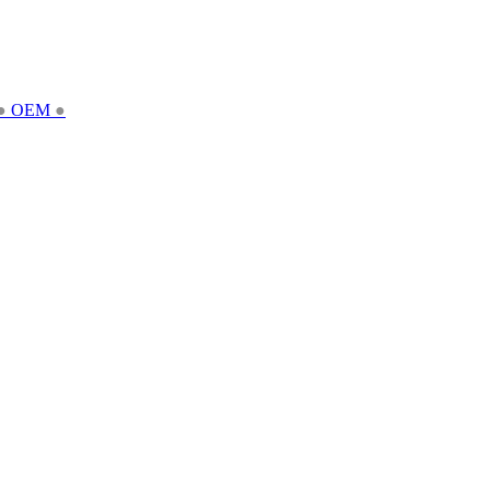
●
OEM
●