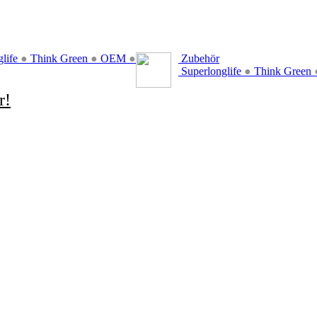
glife
●
Think Green
●
OEM
●
Zubehör
Superlonglife
●
Think Green
r!