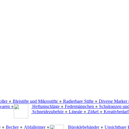
oller
●
Bleistifte und Mikrostifte
●
Radierbare Stifte
●
Diverse Marker 
waren
●
Heftumschläge
●
Federmäppchen
●
Schulranzen un
Schneidezubehör
●
Lineale
●
Zirkel
●
Kreativbedar
e
●
Becher
●
Abfalleimer
●
Büroklebebänder
●
Unsichtbare 