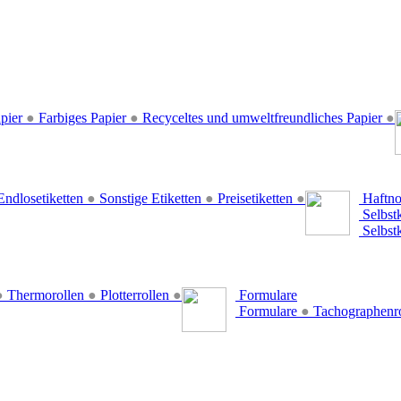
pier
●
Farbiges Papier
●
Recyceltes und umweltfreundliches Papier
●
ndlosetiketten
●
Sonstige Etiketten
●
Preisetiketten
●
Haftno
Selbst
Selbst
●
Thermorollen
●
Plotterrollen
●
Formulare
Formulare
●
Tachographenr