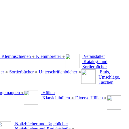
●
Klemmschienen
●
Klemmbretter
●
Veranstalter
Katalog- und
Sortierbücher
her
●
Sortierbücher
●
Unterschriftenbücher
●
Etuis,
Umschläge,
Taschen
ängemappen
●
Hüllen
Klarsichthüllen
●
Diverse Hüllen
●
Notizbücher und Tagebücher
Notizbücher und Berichtshefte
●