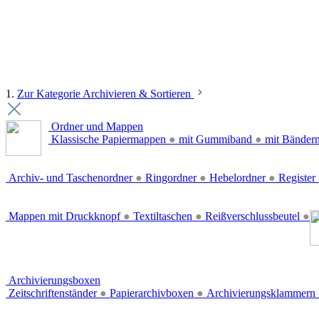
1.
Zur Kategorie Archivieren & Sortieren
Ordner und Mappen
Klassische Papiermappen
●
mit Gummiband
●
mit Bänder
Archiv- und Taschenordner
●
Ringordner
●
Hebelordner
●
Register 
Mappen mit Druckknopf
●
Textiltaschen
●
Reißverschlussbeutel
●
Archivierungsboxen
Zeitschriftenständer
●
Papierarchivboxen
●
Archivierungsklammern