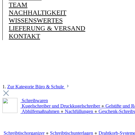
TEAM
NACHHALTIGKEIT
WISSENSWERTES
LIEFERUNG & VERSAND
KONTAKT
1.
Zur Kategorie Büro & Schule
Schreibwaren
Kugelschreiber und Druckkugelschreiber
●
Gelstifte und R
Abhilfemaßnahmen
●
Nachfüllungen
●
Geschenk-Schreib
Schreibtischorganizer
●
Schreibtischunterlagen
●
Drahtkorb-System