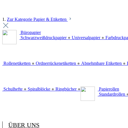
1.
Zur Kategorie Papier & Etiketten
Büropapier
Schwarzweißdruckpapier
●
Universalpapier
●
Farbdruckpa
Rollenetiketten
●
Ordnerrückenetiketten
●
Abnehmbare Etiketten
●
E
Schulhefte
●
Spiralblöcke
●
Ringbücher
●
Papierollen
Standardrollen
ÜBER UNS