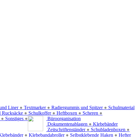
und Liner
●
Textmarker
●
Radiergummis und Spitzer
●
Schulmaterial
d Rucksäcke
●
Schulkoffer
●
Heftboxen
●
Scheren
●
f
●
Sonstiges
●
Büroorganisation
Dokumentenablagen
●
Klebebänder
Zeitschriftenständer
●
Schubladenboxen
●
Klebebänder
●
Klebebandabroller
●
Selbstklebende Haken
●
Hefter