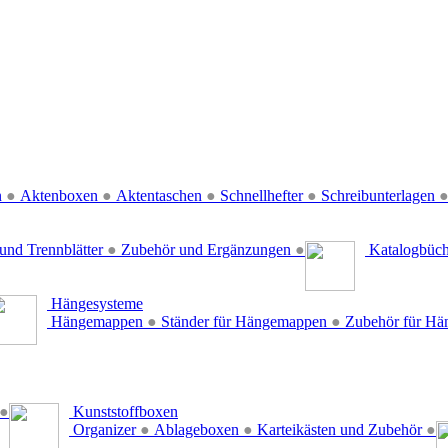
n
●
Aktenboxen
●
Aktentaschen
●
Schnellhefter
●
Schreibunterlagen
und Trennblätter
●
Zubehör und Ergänzungen
●
Katalogbüc
Hängesysteme
Hängemappen
●
Ständer für Hängemappen
●
Zubehör für H
●
Kunststoffboxen
Organizer
●
Ablageboxen
●
Karteikästen und Zubehör
●