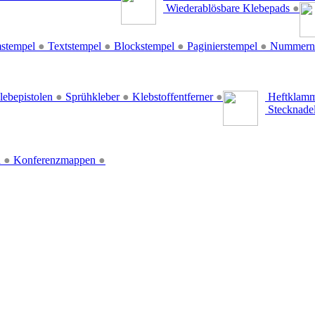
Wiederablösbare Klebepads
●
stempel
●
Textstempel
●
Blockstempel
●
Paginierstempel
●
Nummern
lebepistolen
●
Sprühkleber
●
Klebstoffentferner
●
Heftklamm
Stecknade
n
●
Konferenzmappen
●