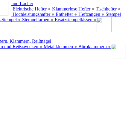
und Locher
Elektrische Hefter
●
Klammerlose Hefter
●
Tischhefter
●
Hochleistungshafter
●
Enthefter
●
Heftzangen
●
Stempel
-Stempel
●
Stempelfarben
●
Ersatzstempelkissen
●
ern, Klammern, Reißnägel
ln und Reißzwecken
●
Metallklemmen
●
Büroklammern
●