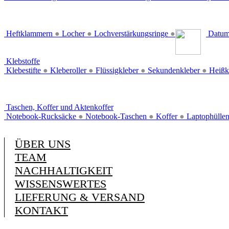
Heftklammern
●
Locher
●
Lochverstärkungsringe
●
Datum
Klebstoffe
Klebestifte
●
Kleberoller
●
Flüssigkleber
●
Sekundenkleber
●
Heißk
Taschen, Koffer und Aktenkoffer
Notebook-Rucksäcke
●
Notebook-Taschen
●
Koffer
●
Laptophülle
ÜBER UNS
TEAM
NACHHALTIGKEIT
WISSENSWERTES
LIEFERUNG & VERSAND
KONTAKT