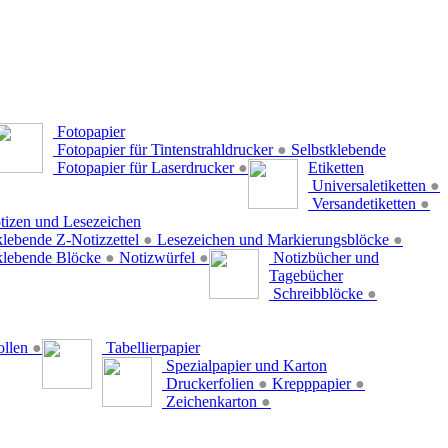
Fotopapier
Fotopapier für Tintenstrahldrucker
●
Selbstklebende
Fotopapier für Laserdrucker
●
Etiketten
Universaletiketten
●
Versandetiketten
●
tizen und Lesezeichen
klebende Z-Notizzettel
●
Lesezeichen und Markierungsblöcke
●
klebende Blöcke
●
Notizwürfel
●
Notizbücher und
Tagebücher
Schreibblöcke
●
ollen
●
Tabellierpapier
Spezialpapier und Karton
Druckerfolien
●
Krepppapier
●
Zeichenkarton
●