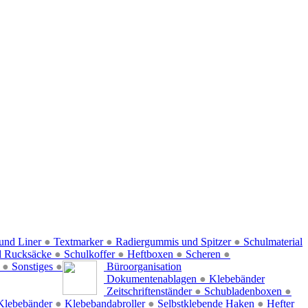
und Liner
●
Textmarker
●
Radiergummis und Spitzer
●
Schulmaterial
d Rucksäcke
●
Schulkoffer
●
Heftboxen
●
Scheren
●
f
●
Sonstiges
●
Büroorganisation
Dokumentenablagen
●
Klebebänder
Zeitschriftenständer
●
Schubladenboxen
●
Klebebänder
●
Klebebandabroller
●
Selbstklebende Haken
●
Hefter