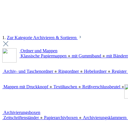
1.
Zur Kategorie Archivieren & Sortieren
Ordner und Mappen
Klassische Papiermappen
●
mit Gummiband
●
mit Bänder
Archiv- und Taschenordner
●
Ringordner
●
Hebelordner
●
Register 
Mappen mit Druckknopf
●
Textiltaschen
●
Reißverschlussbeutel
●
Archivierungsboxen
Zeitschriftenständer
●
Papierarchivboxen
●
Archivierungsklammern