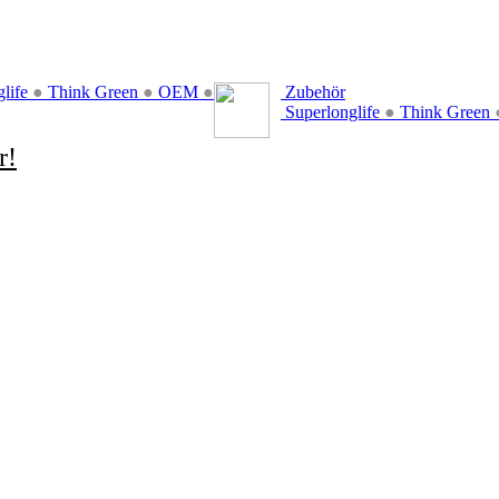
glife
●
Think Green
●
OEM
●
Zubehör
Superlonglife
●
Think Green
r!