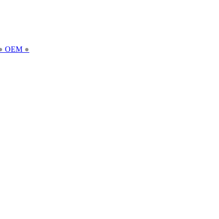
●
OEM
●