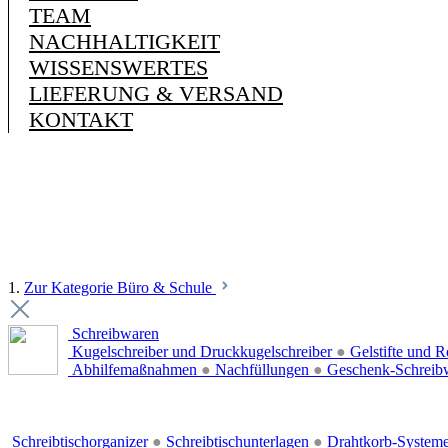
TEAM
NACHHALTIGKEIT
WISSENSWERTES
LIEFERUNG & VERSAND
KONTAKT
1.
Zur Kategorie Büro & Schule
Schreibwaren
Kugelschreiber und Druckkugelschreiber
●
Gelstifte und R
Abhilfemaßnahmen
●
Nachfüllungen
●
Geschenk-Schreib
Schreibtischorganizer
●
Schreibtischunterlagen
●
Drahtkorb-System