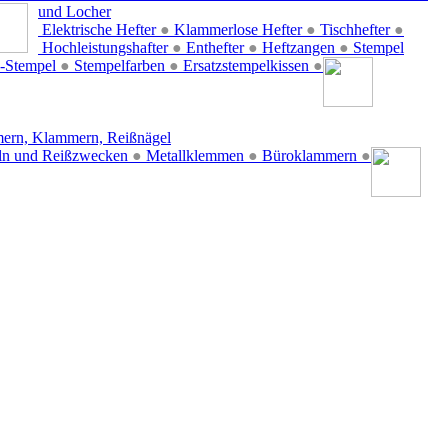
und Locher
Elektrische Hefter
●
Klammerlose Hefter
●
Tischhefter
●
Hochleistungshafter
●
Enthefter
●
Heftzangen
●
Stempel
-Stempel
●
Stempelfarben
●
Ersatzstempelkissen
●
ern, Klammern, Reißnägel
ln und Reißzwecken
●
Metallklemmen
●
Büroklammern
●