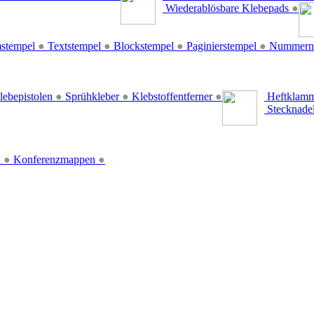
Wiederablösbare Klebepads
●
stempel
●
Textstempel
●
Blockstempel
●
Paginierstempel
●
Nummern
lebepistolen
●
Sprühkleber
●
Klebstoffentferner
●
Heftklamm
Stecknade
n
●
Konferenzmappen
●