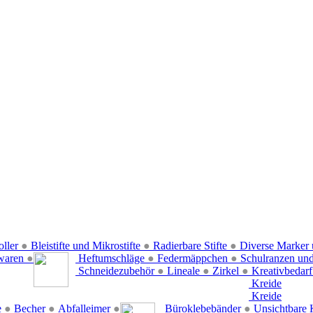
oller
●
Bleistifte und Mikrostifte
●
Radierbare Stifte
●
Diverse Marker 
waren
●
Heftumschläge
●
Federmäppchen
●
Schulranzen un
Schneidezubehör
●
Lineale
●
Zirkel
●
Kreativbedar
Kreide
Kreide
e
●
Becher
●
Abfalleimer
●
Büroklebebänder
●
Unsichtbare 