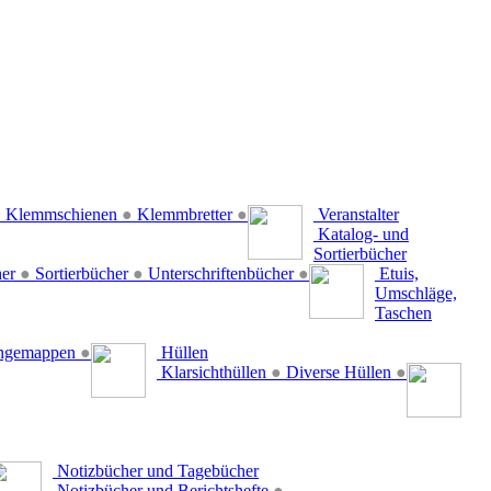
●
Klemmschienen
●
Klemmbretter
●
Veranstalter
Katalog- und
Sortierbücher
her
●
Sortierbücher
●
Unterschriftenbücher
●
Etuis,
Umschläge,
Taschen
ängemappen
●
Hüllen
Klarsichthüllen
●
Diverse Hüllen
●
Notizbücher und Tagebücher
Notizbücher und Berichtshefte
●