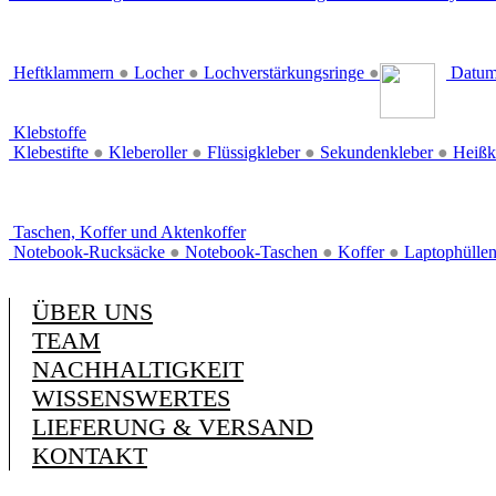
Heftklammern
●
Locher
●
Lochverstärkungsringe
●
Datum
Klebstoffe
Klebestifte
●
Kleberoller
●
Flüssigkleber
●
Sekundenkleber
●
Heißk
Taschen, Koffer und Aktenkoffer
Notebook-Rucksäcke
●
Notebook-Taschen
●
Koffer
●
Laptophülle
ÜBER UNS
TEAM
NACHHALTIGKEIT
WISSENSWERTES
LIEFERUNG & VERSAND
KONTAKT