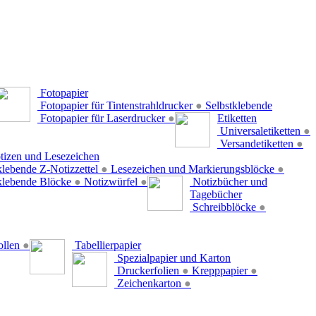
Fotopapier
Fotopapier für Tintenstrahldrucker
●
Selbstklebende
Fotopapier für Laserdrucker
●
Etiketten
Universaletiketten
●
Versandetiketten
●
tizen und Lesezeichen
klebende Z-Notizzettel
●
Lesezeichen und Markierungsblöcke
●
klebende Blöcke
●
Notizwürfel
●
Notizbücher und
Tagebücher
Schreibblöcke
●
ollen
●
Tabellierpapier
Spezialpapier und Karton
Druckerfolien
●
Krepppapier
●
Zeichenkarton
●