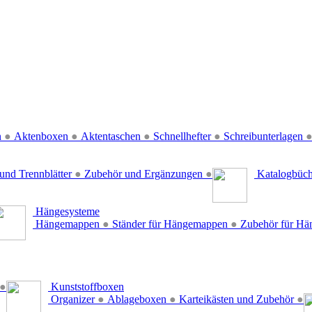
n
●
Aktenboxen
●
Aktentaschen
●
Schnellhefter
●
Schreibunterlagen
und Trennblätter
●
Zubehör und Ergänzungen
●
Katalogbüc
Hängesysteme
Hängemappen
●
Ständer für Hängemappen
●
Zubehör für H
●
Kunststoffboxen
Organizer
●
Ablageboxen
●
Karteikästen und Zubehör
●