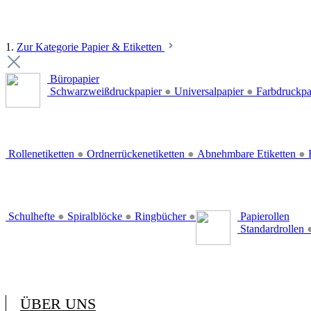
1.
Zur Kategorie Papier & Etiketten
Büropapier
Schwarzweißdruckpapier
●
Universalpapier
●
Farbdruckpa
Rollenetiketten
●
Ordnerrückenetiketten
●
Abnehmbare Etiketten
●
E
Schulhefte
●
Spiralblöcke
●
Ringbücher
●
Papierollen
Standardrollen
ÜBER UNS