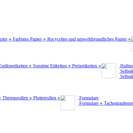
pier
●
Farbiges Papier
●
Recyceltes und umweltfreundliches Papier
●
ndlosetiketten
●
Sonstige Etiketten
●
Preisetiketten
●
Haftno
Selbst
Selbst
●
Thermorollen
●
Plotterrollen
●
Formulare
Formulare
●
Tachographenr