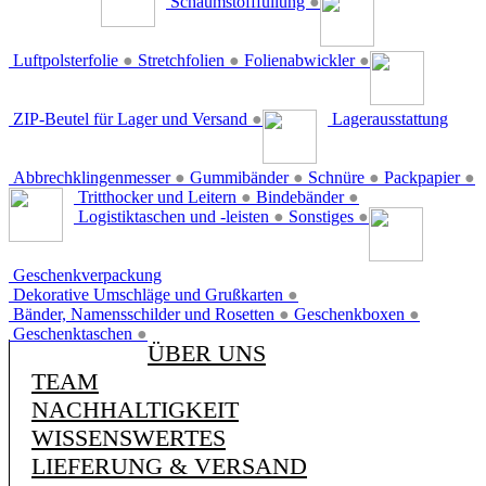
Schaumstofffüllung
●
Luftpolsterfolie
●
Stretchfolien
●
Folienabwickler
●
ZIP-Beutel für Lager und Versand
●
Lagerausstattung
Abbrechklingenmesser
●
Gummibänder
●
Schnüre
●
Packpapier
●
Tritthocker und Leitern
●
Bindebänder
●
Logistiktaschen und -leisten
●
Sonstiges
●
Geschenkverpackung
Dekorative Umschläge und Grußkarten
●
Bänder, Namensschilder und Rosetten
●
Geschenkboxen
●
Geschenktaschen
●
ÜBER UNS
TEAM
NACHHALTIGKEIT
WISSENSWERTES
LIEFERUNG & VERSAND