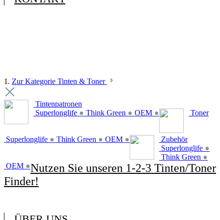
1.
Zur Kategorie Tinten & Toner
Tintenpatronen
Superlonglife
●
Think Green
●
OEM
●
Toner
Superlonglife
●
Think Green
●
OEM
●
Zubehör
Superlonglife
●
Think Green
●
OEM
●
Nutzen Sie unseren 1-2-3 Tinten/Toner
Finder!
ÜBER UNS