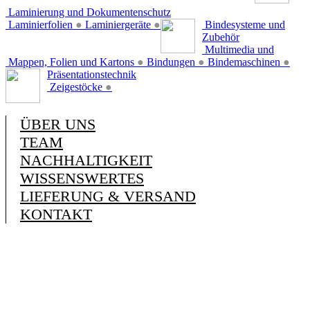
Laminierung und Dokumentenschutz
Laminierfolien
●
Laminiergeräte
●
Bindesysteme und
Zubehör
Multimedia und
Mappen, Folien und Kartons
●
Bindungen
●
Bindemaschinen
●
Präsentationstechnik
Zeigestöcke
●
ÜBER UNS
TEAM
NACHHALTIGKEIT
WISSENSWERTES
LIEFERUNG & VERSAND
KONTAKT