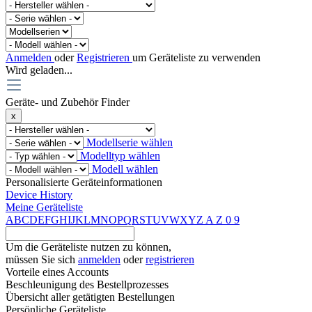
Anmelden
oder
Registrieren
um Geräteliste zu verwenden
Wird geladen...
Geräte- und Zubehör Finder
x
Modellserie wählen
Modelltyp wählen
Modell wählen
Personalisierte Geräteinformationen
Device History
Meine Geräteliste
A
B
C
D
E
F
G
H
I
J
K
L
M
N
O
P
Q
R
S
T
U
V
W
X
Y
Z
A
Z
0
9
Um die Geräteliste nutzen zu können,
müssen Sie sich
anmelden
oder
registrieren
Vorteile eines Accounts
Beschleunigung des Bestellprozesses
Übersicht aller getätigten Bestellungen
Persönliche Geräteliste