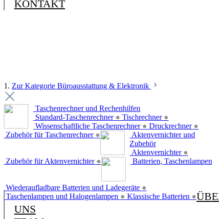
KONTAKT
1.
Zur Kategorie Büroausstattung & Elektronik
Taschenrechner und Rechenhilfen
Standard-Taschenrechner
●
Tischrechner
●
Wissenschaftliche Taschenrechner
●
Druckrechner
●
Zubehör für Taschenrechner
●
Aktenvernichter und
Zubehör
Aktenvernichter
●
Zubehör für Aktenvernichter
●
Batterien, Taschenlampen
Wiederaufladbare Batterien und Ladegeräte
●
ÜBE
Taschenlampen und Halogenlampen
●
Klassische Batterien
●
UNS