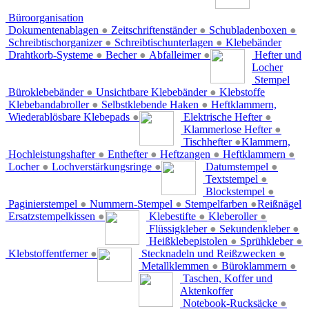
Büroorganisation
Dokumentenablagen
●
Zeitschriftenständer
●
Schubladenboxen
●
Schreibtischorganizer
●
Schreibtischunterlagen
●
Klebebänder
Drahtkorb-Systeme
●
Becher
●
Abfalleimer
●
Hefter und
Locher
Stempel
Büroklebebänder
●
Unsichtbare Klebebänder
●
Klebstoffe
Klebebandabroller
●
Selbstklebende Haken
●
Heftklammern,
Wiederablösbare Klebepads
●
Elektrische Hefter
●
Klammerlose Hefter
●
Tischhefter
●
Klammern,
Hochleistungshafter
●
Enthefter
●
Heftzangen
●
Heftklammern
●
Locher
●
Lochverstärkungsringe
●
Datumstempel
●
Textstempel
●
Blockstempel
●
Paginierstempel
●
Nummern-Stempel
●
Stempelfarben
●
Reißnägel
Ersatzstempelkissen
●
Klebestifte
●
Kleberoller
●
Flüssigkleber
●
Sekundenkleber
●
Heißklebepistolen
●
Sprühkleber
●
Klebstoffentferner
●
Stecknadeln und Reißzwecken
●
Metallklemmen
●
Büroklammern
●
Taschen, Koffer und
Aktenkoffer
Notebook-Rucksäcke
●