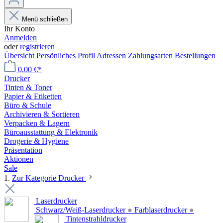
Menü schließen
Ihr Konto
Anmelden
oder
registrieren
Übersicht
Persönliches Profil
Adressen
Zahlungsarten
Bestellungen
0,00 €*
Drucker
Tinten & Toner
Papier & Etiketten
Büro & Schule
Archivieren & Sortieren
Verpacken & Lagern
Büroausstattung & Elektronik
Drogerie & Hygiene
Präsentation
Aktionen
Sale
1.
Zur Kategorie Drucker
Laserdrucker
Schwarz/Weiß-Laserdrucker
●
Farblaserdrucker
●
Tintenstrahldrucker