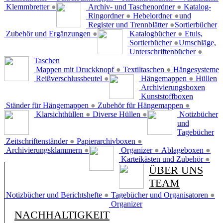
Klemmbretter
●
Archiv- und Taschenordner
●
Katalog-
Ringordner
●
Hebelordner
●
und
Register und Trennblätter
●
Sortierbücher
Zubehör und Ergänzungen
●
Katalogbücher
●
Etuis,
Sortierbücher
●
Umschläge,
Unterschriftenbücher
●
Taschen
Mappen mit Druckknopf
●
Textiltaschen
●
Hängesysteme
Reißverschlussbeutel
●
Hängemappen
●
Hüllen
Archivierungsboxen
Kunststoffboxen
Ständer für Hängemappen
●
Zubehör für Hängemappen
●
Klarsichthüllen
●
Diverse Hüllen
●
Notizbücher
und
Tagebücher
Zeitschriftenständer
●
Papierarchivboxen
●
Archivierungsklammern
●
Organizer
●
Ablageboxen
●
Karteikästen und Zubehör
●
ÜBER UNS
TEAM
Notizbücher und Berichtshefte
●
Tagebücher und Organisatoren
●
Organizer
NACHHALTIGKEIT