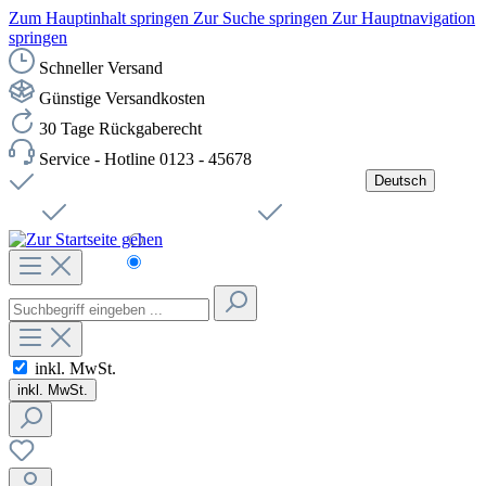
Zum Hauptinhalt springen
Zur Suche springen
Zur Hauptnavigation
springen
Schneller Versand
Günstige Versandkosten
30 Tage Rückgaberecht
Service - Hotline 0123 - 45678
Deutsch
Versandkostenfreie Lieferung ab 49,00€ Netto
Jobs
Sichere SSL-Verbindung
Schnelle Lieferung
Čeština
Helpdesk
Nachhaltigkeit
Deutsch
inkl. MwSt.
inkl. MwSt.