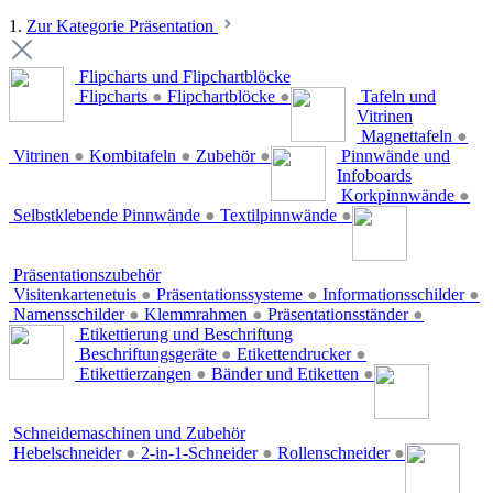
1.
Zur Kategorie Präsentation
Flipcharts und Flipchartblöcke
Flipcharts
●
Flipchartblöcke
●
Tafeln und
Vitrinen
Magnettafeln
●
Vitrinen
●
Kombitafeln
●
Zubehör
●
Pinnwände und
Infoboards
Korkpinnwände
●
Selbstklebende Pinnwände
●
Textilpinnwände
●
Präsentationszubehör
Visitenkartenetuis
●
Präsentationssysteme
●
Informationsschilder
●
Namensschilder
●
Klemmrahmen
●
Präsentationsständer
●
Etikettierung und Beschriftung
Beschriftungsgeräte
●
Etikettendrucker
●
Etikettierzangen
●
Bänder und Etiketten
●
Schneidemaschinen und Zubehör
Hebelschneider
●
2-in-1-Schneider
●
Rollenschneider
●