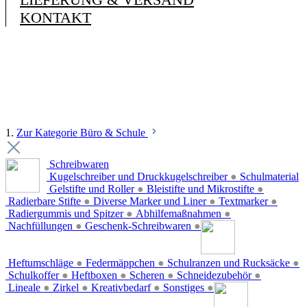
KONTAKT
1.
Zur Kategorie Büro & Schule
Schreibwaren
Kugelschreiber und Druckkugelschreiber
●
Schulmaterial
Gelstifte und Roller
●
Bleistifte und Mikrostifte
●
Radierbare Stifte
●
Diverse Marker und Liner
●
Textmarker
●
Radiergummis und Spitzer
●
Abhilfemaßnahmen
●
Nachfüllungen
●
Geschenk-Schreibwaren
●
Heftumschläge
●
Federmäppchen
●
Schulranzen und Rucksäcke
●
Schulkoffer
●
Heftboxen
●
Scheren
●
Schneidezubehör
●
Lineale
●
Zirkel
●
Kreativbedarf
●
Sonstiges
●