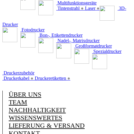
Multifunktionsgeräte
Tintenstrahl
●
Laser
●
3D-
Drucker
Fotodrucker
Bon-, Etikettendrucker
Nadel-, Matrixdrucker
Großformatdrucker
Spezialdrucker
Druckerzubehör
Druckerkabel
●
Druckeretiketten
●
ÜBER UNS
TEAM
NACHHALTIGKEIT
WISSENSWERTES
LIEFERUNG & VERSAND
KONTAKT