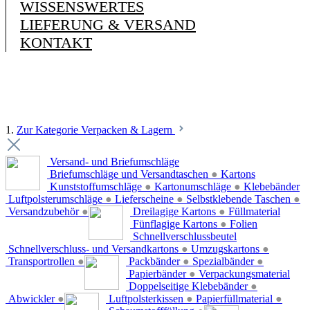
WISSENSWERTES
LIEFERUNG & VERSAND
KONTAKT
1.
Zur Kategorie Verpacken & Lagern
Versand- und Briefumschläge
Briefumschläge und Versandtaschen
●
Kartons
Kunststoffumschläge
●
Kartonumschläge
●
Klebebänder
Luftpolsterumschläge
●
Lieferscheine
●
Selbstklebende Taschen
●
Versandzubehör
●
Dreilagige Kartons
●
Füllmaterial
Fünflagige Kartons
●
Folien
Schnellverschlussbeutel
Schnellverschluss- und Versandkartons
●
Umzugskartons
●
Transportrollen
●
Packbänder
●
Spezialbänder
●
Papierbänder
●
Verpackungsmaterial
Doppelseitige Klebebänder
●
Abwickler
●
Luftpolsterkissen
●
Papierfüllmaterial
●