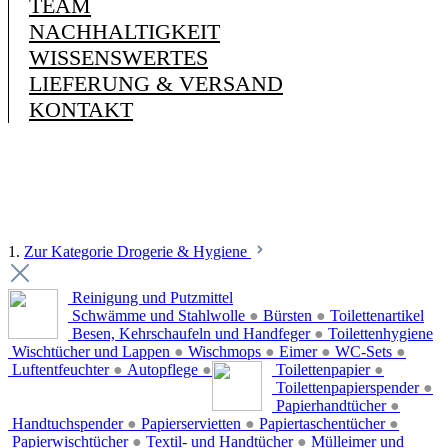
TEAM
NACHHALTIGKEIT
WISSENSWERTES
LIEFERUNG & VERSAND
KONTAKT
1.
Zur Kategorie Drogerie & Hygiene
Reinigung und Putzmittel
Schwämme und Stahlwolle
●
Bürsten
●
Toilettenartikel
Besen, Kehrschaufeln und Handfeger
●
Toilettenhygiene
Wischtücher und Lappen
●
Wischmops
●
Eimer
●
WC-Sets
●
Luftentfeuchter
●
Autopflege
●
Toilettenpapier
●
Toilettenpapierspender
●
Papierhandtücher
●
Handtuchspender
●
Papierservietten
●
Papiertaschentücher
●
Papierwischtücher
●
Textil- und Handtücher
●
Mülleimer und