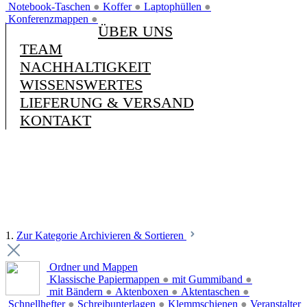
Notebook-Taschen
●
Koffer
●
Laptophüllen
●
Konferenzmappen
●
ÜBER UNS
TEAM
NACHHALTIGKEIT
WISSENSWERTES
LIEFERUNG & VERSAND
KONTAKT
1.
Zur Kategorie Archivieren & Sortieren
Ordner und Mappen
Klassische Papiermappen
●
mit Gummiband
●
mit Bändern
●
Aktenboxen
●
Aktentaschen
●
Schnellhefter
●
Schreibunterlagen
●
Klemmschienen
●
Veranstalter