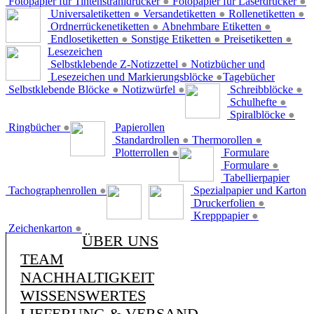
Fotopapier für Tintenstrahldrucker
●
Fotopapier für Laserdrucker
●
Universaletiketten
●
Versandetiketten
●
Rollenetiketten
●
Ordnerrückenetiketten
●
Abnehmbare Etiketten
●
Endlosetiketten
●
Sonstige Etiketten
●
Preisetiketten
●
Lesezeichen
Selbstklebende Z-Notizzettel
●
Notizbücher und
Lesezeichen und Markierungsblöcke
●
Tagebücher
Selbstklebende Blöcke
●
Notizwürfel
●
Schreibblöcke
●
Schulhefte
●
Spiralblöcke
●
Ringbücher
●
Papierollen
Standardrollen
●
Thermorollen
●
Plotterrollen
●
Formulare
Formulare
●
Tabellierpapier
Tachographenrollen
●
Spezialpapier und Karton
Druckerfolien
●
Krepppapier
●
Zeichenkarton
●
ÜBER UNS
TEAM
NACHHALTIGKEIT
WISSENSWERTES
LIEFERUNG & VERSAND